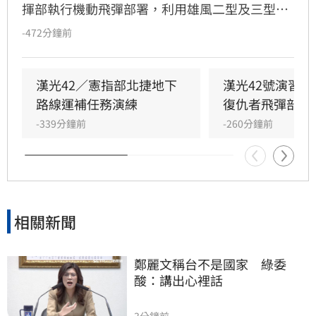
揮部執行機動飛彈部署，利用雄風二型及三型飛
彈扼控關鍵海域；第五作戰區實施「要域火殲」
-472分鐘前
演練，展現砲兵快速應處與戰術轉換效能。此
外，陸軍58砲指部海馬士多管火箭執行跨區增
援，在風雨中迅速抵達戰術位置，展現高機動性
漢光42／憲指部北捷地下
漢光42號演習
與精準遠程打擊力。
路線運補任務演練
復仇者飛彈部隊
-339分鐘前
-260分鐘前
相關新聞
鄭麗文稱台不是國家　綠委
酸：講出心裡話