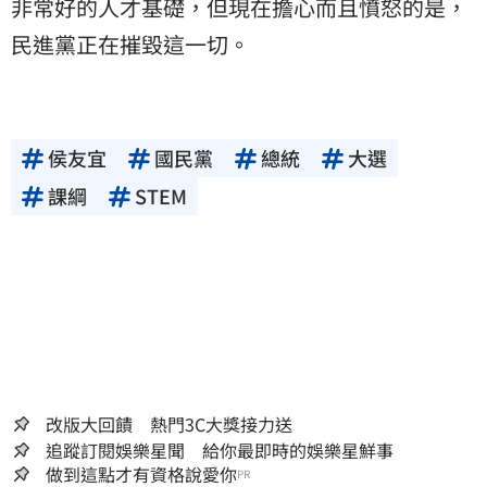
非常好的人才基礎，但現在擔心而且憤怒的是，
民進黨正在摧毀這一切。
侯友宜
國民黨
總統
大選
課綱
STEM
改版大回饋 熱門3C大獎接力送
追蹤訂閱娛樂星聞 給你最即時的娛樂星鮮事
做到這點才有資格說愛你
PR