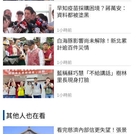
早知疫苗採購困境？蔣萬安：
資料都被塗黑
1小時前
白海豚影響尚未解除！新北累
計逾百件災情
1小時前
藍稱蘇巧慧「不給講話」樹林
里長現身打臉
1小時前
其他人也在看
看完慈濟內部信更失望！張景