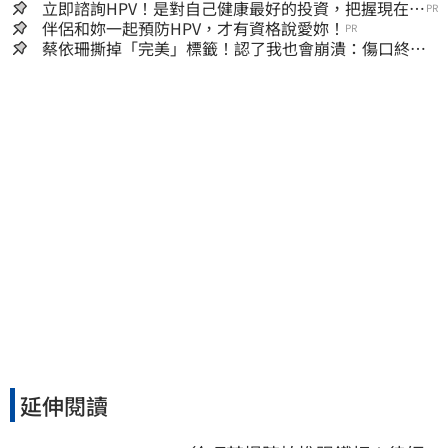
立即諮詢HPV！是對自己健康最好的投資，把握現在不
PR
嫌晚！
伴侶和妳一起預防HPV，才有資格說愛妳！
PR
蔡依珊撕掉「完美」標籤！認了我也會崩潰：傷口終究
會癒合
延伸閱讀