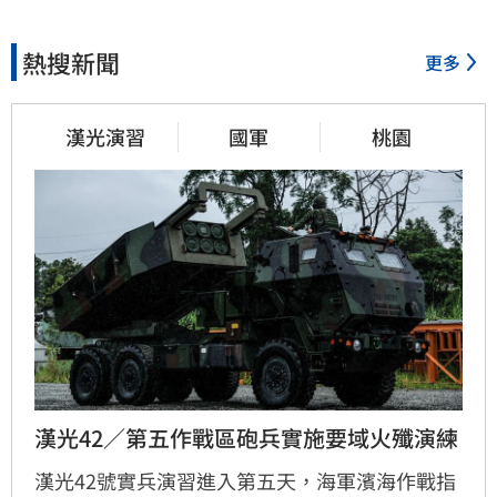
熱搜新聞
更多
漢光演習
國軍
桃園
漢光42／第五作戰區砲兵實施要域火殲演練
漢光42號實兵演習進入第五天，海軍濱海作戰指