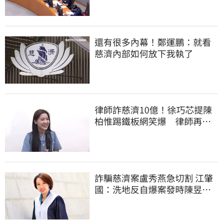
還有很多內幕！鄭運鵬：就看
慈濟內部如何放下我執了
律師詐慈濟10億！徐巧芯提陳
柏惟踢鐵板網笑爆 律師再曬1
照補刀
詐騙慈濟案盧秀燕急切割 江肇
國：洗地反自爆案發時陳昱瑄
與市府關係