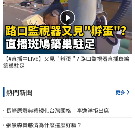
【#直播中LIVE】又見＂孵蛋＂? 路口監視器直播斑鳩
築巢駐足
熱門新聞
更多
長崎原爆典禮矮化台灣國格 李逸洋拒出席
張景森轟慈濟為什麼這麼好騙？