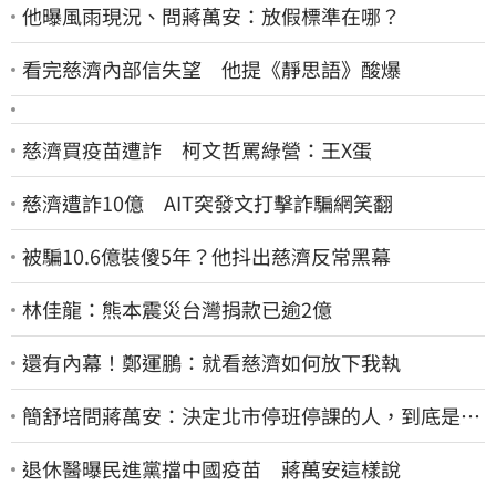
他曝風雨現況、問蔣萬安：放假標準在哪？
看完慈濟內部信失望 他提《靜思語》酸爆
慈濟買疫苗遭詐 柯文哲罵綠營：王X蛋
慈濟遭詐10億 AIT突發文打擊詐騙網笑翻
被騙10.6億裝傻5年？他抖出慈濟反常黑幕
林佳龍：熊本震災台灣捐款已逾2億
還有內幕！鄭運鵬：就看慈濟如何放下我執
簡舒培問蔣萬安：決定北市停班停課的人，到底是台
北市長，還是氣象署？
退休醫曝民進黨擋中國疫苗 蔣萬安這樣說