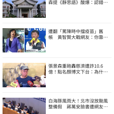
森提《靜思語》酸爆：認錯有
那麼難？
遭翻「罵陳時中擋疫苗」舊
帳 黃智賢大戰網友：你靠我
活下來的
張景森重砲轟慈濟遭詐10.6
億！點名顏博文下台：為什麼
這麼好騙？
白海豚風雨大！北市沒放颱風
整備假 蔣萬安臉書遭網友灌
爆：標準在哪？