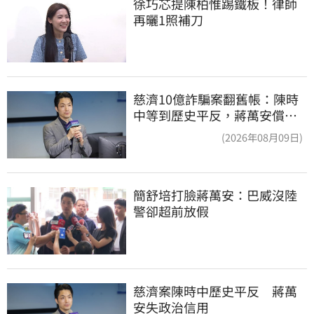
徐巧芯提陳柏惟踢鐵板！律師
再曬1照補刀
慈濟10億詐騙案翻舊帳：陳時
中等到歷史平反，蔣萬安償還
2022政治利息
(2026年08月09日)
簡舒培打臉蔣萬安：巴威沒陸
警卻超前放假
慈濟案陳時中歷史平反　蔣萬
安失政治信用