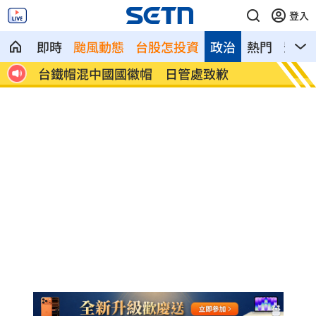
登入
即時
颱風動態
台股怎投資
政治
熱門
影音
冰密
台鐵帽混中國國徽帽 日管處致歉
又見三