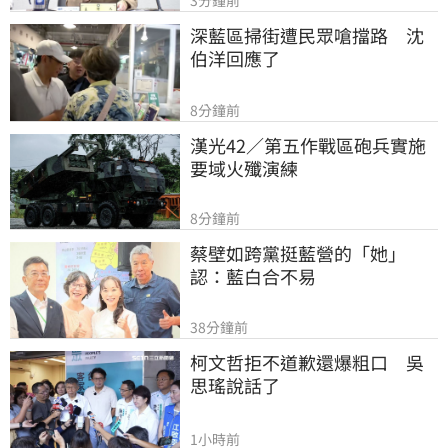
3分鐘前
深藍區掃街遭民眾嗆擋路　沈
伯洋回應了
8分鐘前
漢光42／第五作戰區砲兵實施
要域火殲演練
8分鐘前
蔡壁如跨黨挺藍營的「她」
認：藍白合不易
38分鐘前
柯文哲拒不道歉還爆粗口　吳
思瑤說話了
1小時前