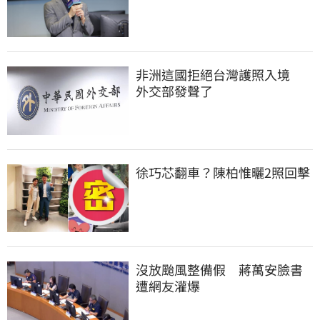
非洲這國拒絕台灣護照入境　
外交部發聲了
徐巧芯翻車？陳柏惟曬2照回擊
沒放颱風整備假　蔣萬安臉書
遭網友灌爆