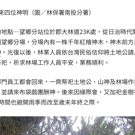
:00
來四位神明（圖／林保署南投分署）
11:00
地點─望鄉分站位於郡大林道23K處，從日治時代
場望鄉分場，分場內有一株千年紅檜神木，神木前方
神
。光復以後，林業人員依台灣民俗信仰將土地公請
祭祀，祈求林場工作人員平安，業務順利。
部門員工都會回來，一齊祭祀土地公、山神及林場作
，並請來布袋戲團酬神。後來因緣際會，又加祀金樹
時間也避開雨季而改至歲末年終之際。