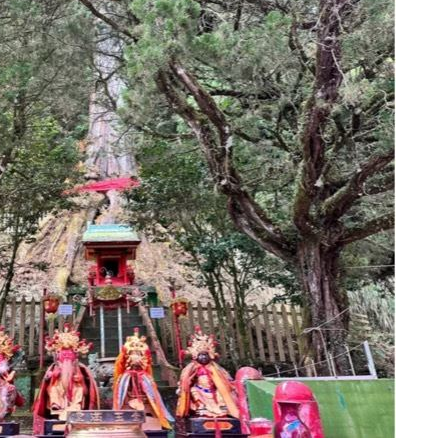
負義
06:51
天
06:48
8強
06:45
逾7兆
06:41
可能
12:00
」
18:00
意
13:00