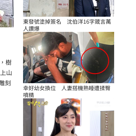
東發號塗掉簽名　沈伯洋16字箴言萬
人讚爆
，樹
車上山
雕刻
幸好幼女換位　人妻搭機熟睡遭揉臀
噴精