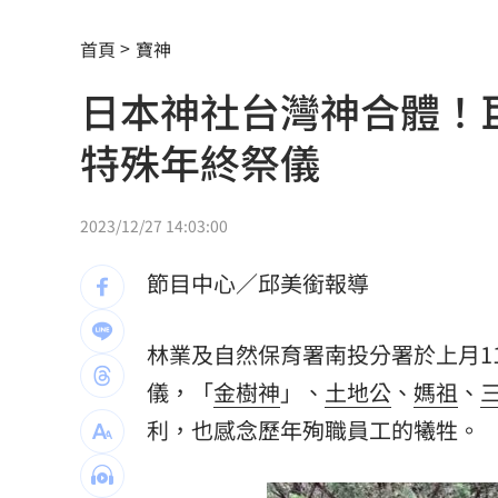
國庫空了？中國啟動全球大追稅
07:41
首頁
寶神
鄭麗文捐熊本100萬 小粉紅抓1細節轟
日本神社台灣神合體！
獨／擁上千萬資產 70歲大咖男星公布
特殊年終祭儀
休旅車65萬有找 還標配通風座椅
07:30
白海豚最新各國路徑曝 從這登陸直衝
2023/12/27 14:03:00
家族沒人活過50歲 蔣友柏駁鉅額家產
節目中心／邱美銜報導
以前沒EZWAY沒報關也買到？他：那叫
林業及自然保育署南投分署於上月1
駐英代表處99Ｋ徵才 工作內容曝網酸
儀，「
金樹神
」、
土地公
、
媽祖
、
漢光首日出包！主戰車噴裝…居民撿到
利，也感念歷年殉職員工的犧牲。
伊朗警告波灣國家 美動武恐危及能源