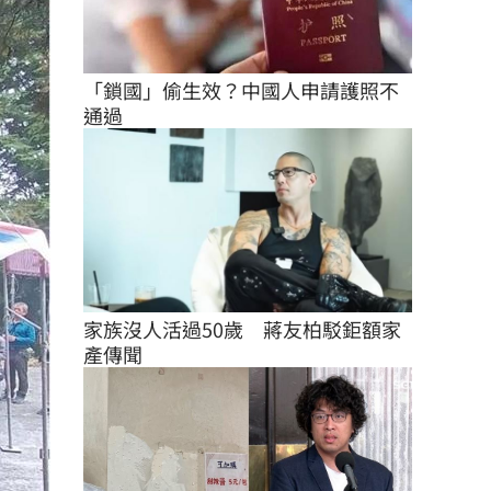
「鎖國」偷生效？中國人申請護照不
通過
家族沒人活過50歲　蔣友柏駁鉅額家
產傳聞