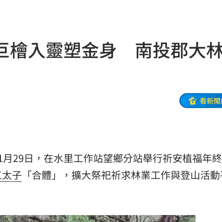
辱華
07:40
巨檜入靈塑金身 南投郡大
遺囑
07:31
中國
07:27
看新聞
傳聞
07:10
走私
07:04
1月29日，在水里工作站望鄉分站舉行祈安植福年
爆
07:03
三太子
「合體」，擴大祭祀祈求林業工作與登山活動
零件
06:59
設施
06:58