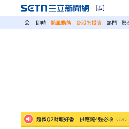
即時
颱風動態
台股怎投資
熱門
影
新／日本熊本爆5.1地震！最大震度4級
0
藍猛打台糖！律師神比喻酸爆
07:53
小確幸！一早入帳4.2萬 還有18筆錢連
AAA第五波重磅名單！ITZY單飛的她也
超微Q2財報好香 供應鏈4強必收
07:45
猥褻女同事…變態保全：幫妳克服心理