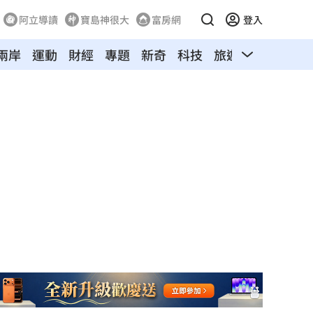
阿立導讀
寶島神很大
富房網
登入
兩岸
運動
財經
專題
新奇
科技
旅遊
汽車
寵物