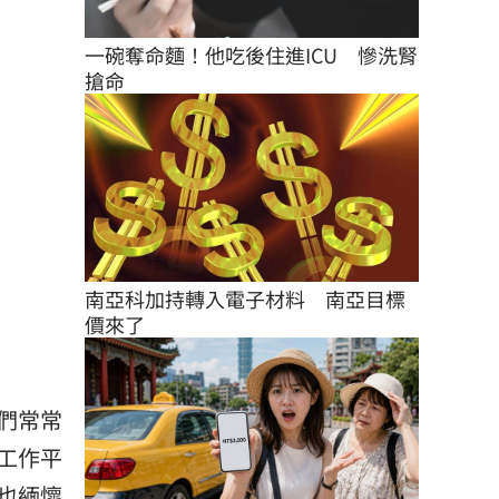
一碗奪命麵！他吃後住進ICU　慘洗腎
搶命
南亞科加持轉入電子材料　南亞目標
價來了
們常常
工作平
也緬懷