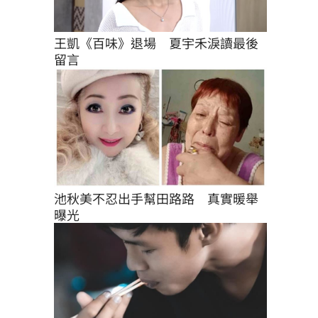
王凱《百味》退場　夏宇禾淚讀最後
留言
池秋美不忍出手幫田路路　真實暖舉
曝光