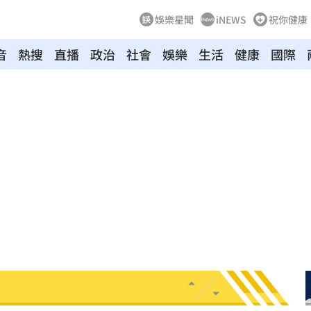
娛樂星聞
iNEWS
祝你健康
音
熱搜
直播
政治
社會
娛樂
生活
健康
國際
7:55
發
07:53
來了
07:47
障礙
07:43