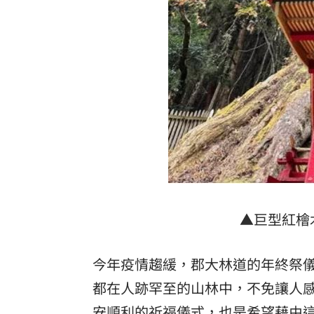
▲巨型紅檜
今年疫情趨緩，郡大林道的年終祭
都在人跡罕至的山林中，不免讓人
安順利的祈福儀式，也是希望藉由