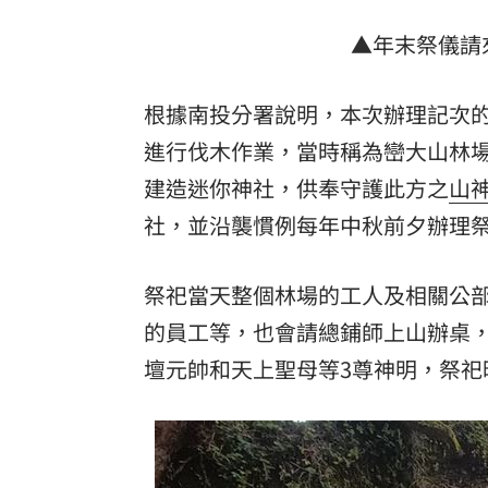
罕病博士彭士齊 輪椅上的生命覺醒！
11
▲年末祭儀請
酷澎「爸氣父親節」國際官方品牌齊聚
根據南投分署說明，本次辦理記次的
進行伐木作業，當時稱為巒大山林
建造迷你神社，供奉守護此方之
山
社，並沿襲慣例每年中秋前夕辦理
祭祀當天整個林場的工人及相關公
的員工等，也會請總鋪師上山辦桌
壇元帥和天上聖母等3尊神明，祭祀