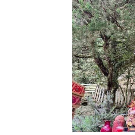
福原愛爆中國錄影內幕 小粉紅：忘恩
白海豚颱風「明恐發海警」 全台炸雨3
CSP資本支出超8800億鎂 ASIC補台廠1
SpaceX財報發布 股價暴跌13.6%蒸發
台灣彩券開獎直播中
20:31
LIVE三立+24小時直播
15:27
三立iNEWS新聞台線上直播
18:00
市場到酒場料理！可果美蕃茄醬創無限
父親節送會拉筋的按摩椅 爸爸「筋歡喜
油品食安事件引關注 挑選保健食品要注