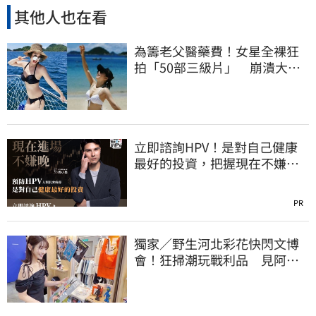
其他人也在看
為籌老父醫藥費！女星全裸狂
拍「50部三級片」 崩潰大
哭：沒靈魂了
立即諮詢HPV！是對自己健康
最好的投資，把握現在不嫌
晚！
PR
獨家／野生河北彩花快閃文博
會！狂掃潮玩戰利品 見阿信
公仔喊「超Q」