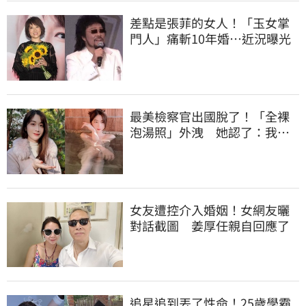
差點是張菲的女人！「玉女掌
門人」痛斬10年婚…近況曝光
最美檢察官出國脫了！「全裸
泡湯照」外洩 她認了：我一
大突破
女友遭控介入婚姻！女網友曬
對話截圖 姜厚任親自回應了
追星追到丟了性命！25歲學霸