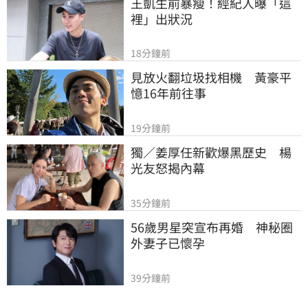
王凱生前暴瘦！經紀人曝「這
裡」出狀況
18分鐘前
見放火翻垃圾找相機　黃豪平
憶16年前往事
19分鐘前
獨／姜厚任新歡爆黑歷史　楊
光友怒揭內幕
35分鐘前
56歲男星突宣布再婚　神秘圈
外妻子已懷孕
39分鐘前