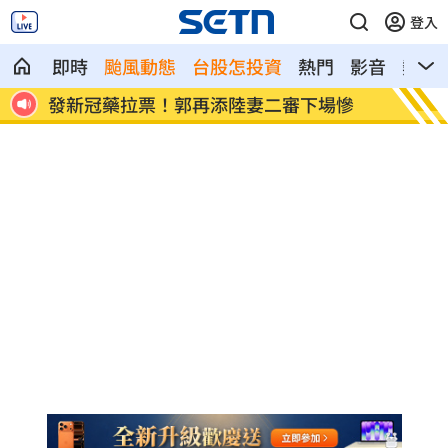
登入
即時
颱風動態
台股怎投資
熱門
影音
熱搜
發聲
發新冠藥拉票！郭再添陸妻二審下場慘
父親節
盾