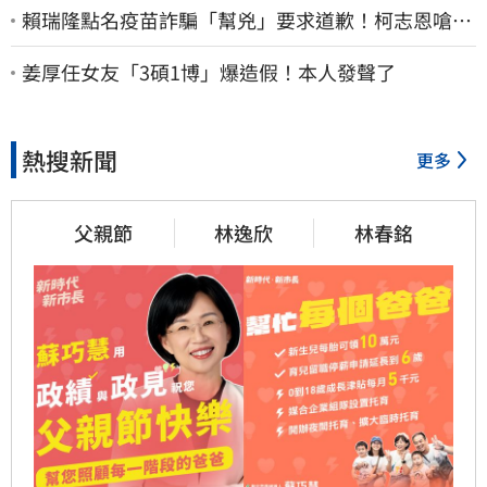
賴瑞隆點名疫苗詐騙「幫兇」要求道歉！柯志恩嗆1
句被網罵爆
姜厚任女友「3碩1博」爆造假！本人發聲了
熱搜新聞
更多
父親節
林逸欣
林春銘