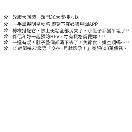
改版大回饋 熱門3C大獎接力送
一手掌握明星動態 即刻下載娛樂星聞APP
檸檬搭配它，臉上斑點全部消失了，小肚子都變平坦了
PR
伴侶和妳一起預防HPV，才有資格說愛妳！
PR
一週有感！肚子整個都消下去了！免節食，排空順暢就
PR
夠
15歲倒追27歲男「交往1月就懷孕！」克服600萬債務
36歲美魔女當阿嬤了