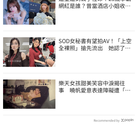
網紅是誰？曾當酒店小姐收入
破億 警方證實
SOD女秘書有望拍AV！「上空
全裸照」搶先流出 她認了：
上班7個月沒男友
樂天女孩甜美笑容中淚揭往
事 曉帆愛意表達障礙遭「粉
紅父愛」重擊
Recommended by