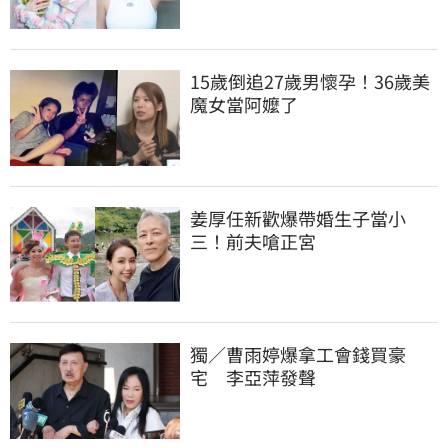
15歲倒追27歲男懷孕！36歲美
魔女當阿嬤了
姜厚任新歡爆帶婚生子當小
三！前夫嗆正宮
獨／曹雨婷爆拿工會錢買豪
宅　李亞萍發聲