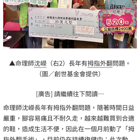
▲命理師
沈嶸
（右2）長年有
拇指外翻
問題。
（圖／創世基金會提供）
[廣告] 請繼續往下閱讀…
命理師沈嶸長年有拇指外翻問題，隨著時間日益
嚴重，腳容易痛且不耐久走，越來越難買到合適
的鞋，造成生活不便，因此在一個月前動了「拇
指外翻手術」，目前仍在持續復健中；此次
動