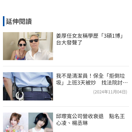
延伸閱讀
姜厚任女友稱學歷「3碩1博」 
台大發聲了
我不是清潔員！保全「拒倒垃
圾」上班3天被炒 找法院討公
道結果出爐
(2024年11月04日)
邱瓈寬公司營收衰退　點名王
心凌、楊丞琳