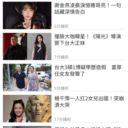
謝金燕凌晨淚憶豬哥亮！一句
話藏深情告白
6分鐘前
撞臉大咖韓星！《陽光》導演
簽下台大正妹
7分鐘前
台大3碩1博疑學歷造假　姜厚
任女友發聲了
9分鐘前
楊千霈一人扛2女兒出國！突崩
潰大哭
17分鐘前