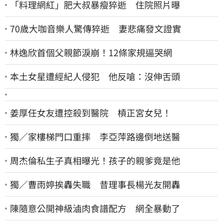
「料理網紅」肥大叔暴瘦猝逝 住院照片曝
70歲大咖音樂人驚傳猝逝 妻悲痛發文證實
林逸欣首個父親節淚崩！12條家規逼哭網
本土女星遭經紀人侵犯 他反嗆：沒伸舌頭
姜厚任女友遭控殺到醫院 槓正宮女兒！
獨／家樓梯門口重摔 李亞萍路邊倒地送醫
周杰倫私生子真相曝光！孩子的親爹竟是他
獨／曹雨婷挨轟失職 昔理事長楊光友開轟
陳隨意公開神級滷肉食譜配方 網全暴動了