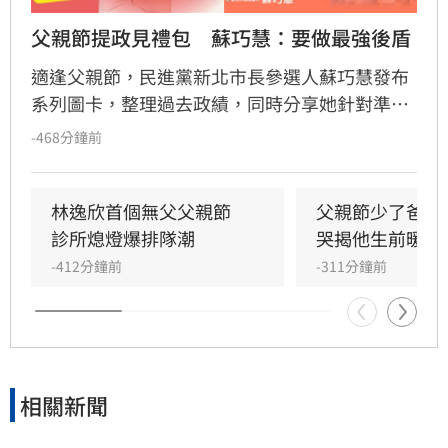
父親節提政見禮包　蘇巧慧：要做最強後盾
適逢父親節，民進黨新北市長參選人蘇巧慧發布
系列圖卡，整理過去政績，同時分享她針對準爸
爸、育兒爸爸及高齡爸爸提出的生育、育兒及高
-468分鐘前
齡照顧政見，希望透過政策照顧每一階段的爸
爸，成為不同世代爸爸最堅強的後盾。
林逸欣首個無父父親節　
父親節少了爸爸
診所熄燈爆排隊潮
哭揭他生前暖舉
-412分鐘前
-311分鐘前
相關新聞