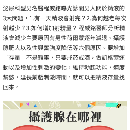
泌尿科型男名醫程威銘曝光診間男人關於精液的
3大問題，1.有一天精液會射完？2.為何越老每次
射越少？3.如何增加
射精
量？ 程威銘醫師分析精
液會減少主要原因有男性荷爾蒙逐年減退、
攝護
腺肥大
以及性興奮強度降低等六個原因。要增加
「存量」不是難事，只要戒菸戒酒，做凱格爾運
動以及增加性刺激的變化，維持勃起功能，適度
禁慾，延長前戲刺激時間，就可以把精液存量找
回來。