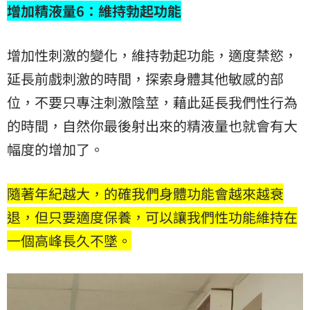
增加精液量6：維持勃起功能
增加性刺激的變化，維持勃起功能，適度禁慾，
延長前戲刺激的時間，探索身體其他敏感的部
位，不要只專注刺激陰莖，藉此延長我們性行為
的時間，自然你最後射出來的精液量也就會有大
幅度的增加了。
隨著年紀越大，的確我們身體功能會越來越衰
退，但只要適度保養，可以讓我們性功能維持在
一個高峰長久不墜。