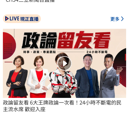
現正直播
更多
政論留友看 6大王牌政論一次看！24小時不斷電的民
主流水席 歡迎入座