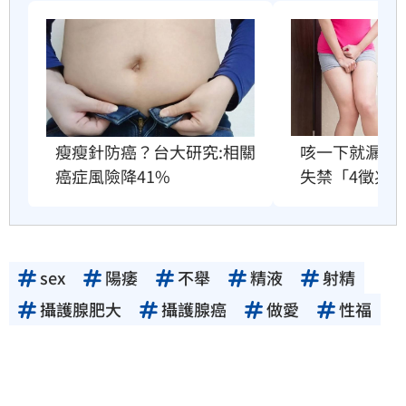
瘦瘦針防癌？台大研究:相關
咳一下就漏尿
癌症風險降41%
失禁「4徵兆
sex
陽痿
不舉
精液
射精
攝護腺肥大
攝護腺癌
做愛
性福