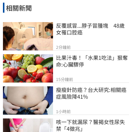
相關新聞
反覆感冒...脖子冒腫塊　48歲
女罹口腔癌
2分鐘前
比果汁毒！「水果1吃法」狠奪
命:心臟驟停
15分鐘前
瘦瘦針防癌？台大研究:相關癌
症風險降41%
1小時前
咳一下就漏尿？醫揭女性尿失
禁「4徵兆」