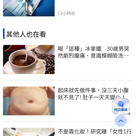
13小時前
其他人也在看
喝「這種」冰拿鐵 30歲男突
然劇烈腹痛、意識模糊險洗
腎！
起床就先做件事，沒三天小腹
就不見了! 肚子一天天變小！
PR
不是靠化妝！研究曝「女性1行