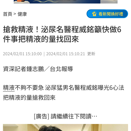
首頁
健康
看新聞換好禮
搶救精液！泌尿名醫程威銘籲快做6
件事把精液的量找回來
2024/02/01 15:10:00
2024/02/01 15:10:21
更新
資深記者鍾志鵬／台北報導
精液
不夠不要急 泌尿猛男名醫程威銘曝光6心法
把精液的量搶救回來
[廣告] 請繼續往下閱讀…