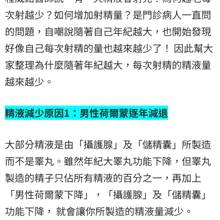
次射越少？如何增加射精量？是門診病人一直問
的問題，自嘲說隨著自己年紀越大，也開始發現
好像自己每次射精的量也越來越少了！ 因此幫大
家整理為什麼隨著年紀越大，每次射精的精液量
越來越少。
精液減少原因1：男性荷爾蒙逐年減退
大部分精液是由「攝護腺」及「儲精囊」所製造
而不是睪丸。雖然年紀大睪丸功能下降，但睪丸
製造的精子只佔所有精液的百分之一，再加上
「男性荷爾蒙下降」，「攝護腺」及「儲精囊」
功能下降， 就會讓你所製造的精液量減少。