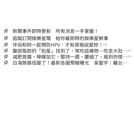
新聞事件即時更新 所有消息一手掌握！
追蹤訂閱娛樂星聞 給你最即時的娛樂星鮮事
伴侶和妳一起預防HPV，才有資格說愛妳！
PR
腹部脂肪的「剋星」找到了，常吃這幾物，吃走大肚
PR
囊，瘦出小蠻腰
減肥首選，檸檬加它，堅持一週，腰細了，瘦到你懷疑
PR
人生
白海豚路徑變了！最新各國預報曝光 吳聖宇：離台灣
又更近一點