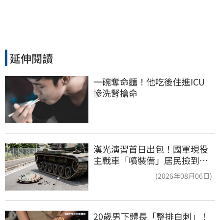
延伸閱讀
一碗奪命麵！他吃後住進ICU　
慘洗腎搶命
漢光演習首日出包！國軍現役
主戰車「噴裝備」居民撿到零
件…軍方說話了
(2026年08月06日)
20歲男下體長「整排白刺」！