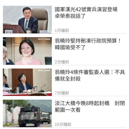
國軍漢光42號實兵演習登場　
卓榮泰說話了
1分鐘前
翁曉玲堅持刪凍行政院預算！
韓國瑜受不了
2分鐘前
翁曉玲4條件審監委人選：不具
備就全封殺
7分鐘前
淡江大橋今晚8時起封橋　封閉
範圍一次看
16分鐘前