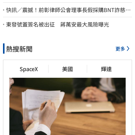
快訊／震撼！前彰律師公會理事長假採購BNT詐慈濟
10億、洗錢囤232kg黃金
東發號蓋簽名被出征 蔣萬安最大風險曝光
熱搜新聞
更多
SpaceX
美國
輝達