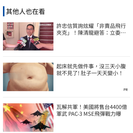
其他人也在看
許忠信質詢炫耀「非賣品飛行
夾克」！陳清龍避答：立委質
詢各有專業
起床就先做件事，沒三天小腹
就不見了! 肚子一天天變小！
PR
瓦解共軍！美國將售台4400億
軍武 PAC-3 MSE飛彈戰力曝