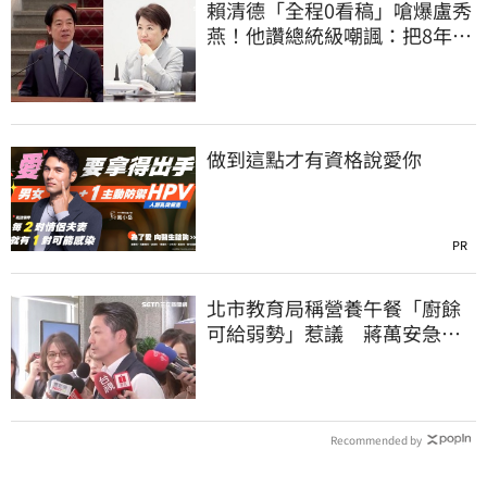
賴清德「全程0看稿」嗆爆盧秀
燕！他讚總統級嘲諷：把8年總
帳一次掀翻
做到這點才有資格說愛你
PR
北市教育局稱營養午餐「廚餘
可給弱勢」惹議 蔣萬安急
喊：不會這樣做
Recommended by