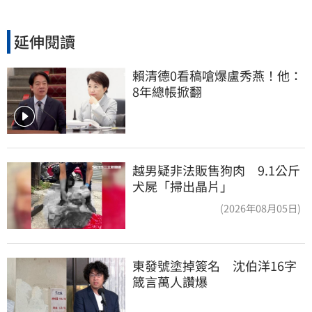
延伸閱讀
賴清德0看稿嗆爆盧秀燕！他：
8年總帳掀翻
越男疑非法販售狗肉 9.1公斤
犬屍「掃出晶片」
(2026年08月05日)
東發號塗掉簽名　沈伯洋16字
箴言萬人讚爆