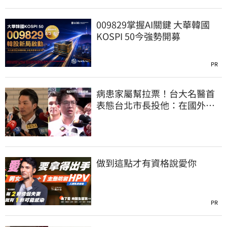
009829掌握AI關鍵 大華韓國
KOSPI 50今強勢開募
PR
病患家屬幫拉票！台大名醫首
表態台北市長投他：在國外也
趕回來投
做到這點才有資格說愛你
PR