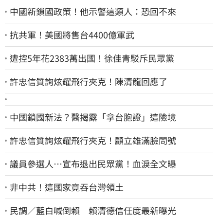
中國新鎖國政策！他示警這類人：恐回不來
抗共軍！美國將售台4400億軍武
遭控5年花2383萬出國！徐佳青駁斥民眾黨
許忠信質詢炫耀飛行夾克！陳清龍回應了
中國鎖國新法？醫揭露「拿台胞證」這險境
許忠信質詢炫耀飛行夾克！顧立雄滿臉問號
議員參選人…宣布退出民眾黨！血淚全文曝
非中共！這國家竟吞台灣領土
民調／藍白喊倒賴 賴清德信任度最新曝光