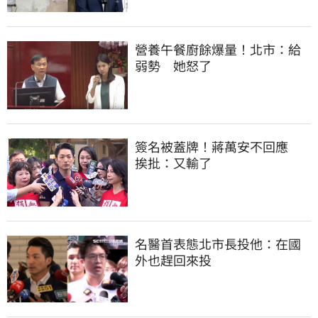
營養午餐廚餘爆量！北市：給
弱勢　她怒了
簽名被蓋牌！蔣萬安不回應　
挨批：又輸了
名醫首表態北市長投他：在國
外也趕回來投