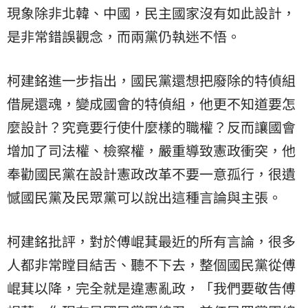
現象除非北韓、中國，民主國家沒有如此設計，
是非常錯誤觀念，而兩黨仍執迷不悟。
柯建銘進一步指出，國民黨還想把廢除的特偵組
借屍還魂，變成國會的特偵組，他更不知道要怎
麼設計？究竟要行使什麼樣的職權？反而讓國會
增加了司法權、檢察權，嚴重導致憲政衝突，他
奉勸國民黨在設計憲政改革不要一意孤行，很遺
憾國民黨及民眾黨可以說出這種言論與主張。
柯建銘批評，對於傅崐萁最近的所有言論，很多
人都非常瞠目結舌、聽不下去，整個國民黨從傅
崐萁以降，完全就是違憲亂政，「我們要敬告傅