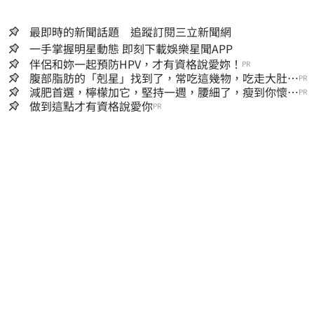
最即時的新聞話題 追蹤訂閱三立新聞網
一手掌握明星動態 即刻下載娛樂星聞APP
伴侶和妳一起預防HPV，才有資格說愛妳！
PR
腹部脂肪的「剋星」找到了，常吃這幾物，吃走大肚
PR
囊，瘦出小蠻腰
減肥首選，檸檬加它，堅持一週，腰細了，瘦到你懷疑
PR
人生
做到這點才有資格說愛你
PR