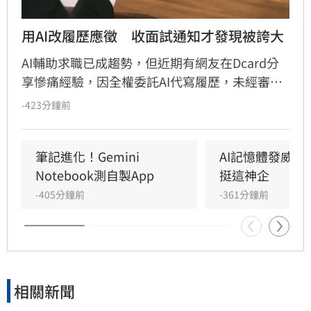
用AI改履歷應徵　收面試通知才發現被誇大
AI輔助求職已成趨勢，但近期有網友在Dcard分
享慘痛經驗，因全權委託AI代寫履歷，未經審核
即投遞，結果履歷被AI自動「腦補」誇大，將協
-423分鐘前
助專案寫成主導，技能也遭吹捧。該名網友提
醒，AI為提供情緒價值常過度包裝，若面試時與
實際能力不符恐面臨社死。專家與網友建議，AI
筆記進化！Gemini 
AI記憶體發威！
僅適合作為修飾語句的工具，而非內容產出者。
Notebook測自製App
挺這神企
求職者應先撰寫真實初稿，再請AI優化，並給予
-405分鐘前
-361分鐘前
明確指令避免誇大，最終審核仍需回歸自身，確
保履歷內容真實可靠，以免因誠信問題在面試環
節遭淘汰，影響職涯發展。
相關新聞