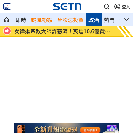
登入
即時
颱風動態
台股怎投資
政治
熱門
影音
臟驟
女律揪宗教大師詐慈濟！爽睡10.6億黃金
台男星
堆