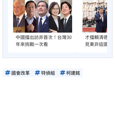
才擋賴清德訪
中國擋出訪非首次！台灣30
見東非這國總
年來挑戰一次看
國會改革
特偵組
柯建銘