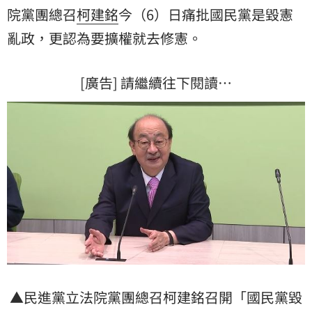
院黨團總召
柯建銘
今（6）日痛批國民黨是毀憲
亂政，更認為要擴權就去修憲。
[廣告] 請繼續往下閱讀…
▲民進黨立法院黨團總召柯建銘召開「國民黨毀