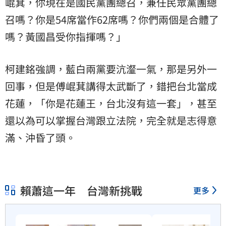
崐萁，你現在是國民黨團總召，兼任民眾黨團總
召嗎？你是54席當作62席嗎？你們兩個是合體了
嗎？黃國昌受你指揮嗎？」
柯建銘強調，藍白兩黨要沆瀣一氣，那是另外一
回事，但是傅崐萁講得太武斷了，錯把台北當成
花蓮，「你是花蓮王，台北沒有這一套」，甚至
還以為可以掌握台灣跟立法院，完全就是志得意
滿、沖昏了頭。
賴蕭這一年 台灣新挑戰
更多