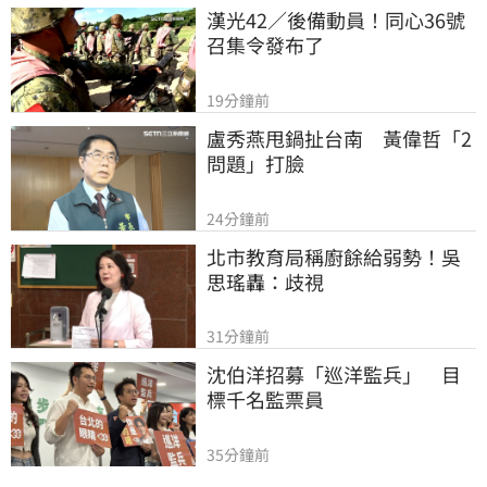
漢光42／後備動員！同心36號
召集令發布了
19分鐘前
盧秀燕甩鍋扯台南　黃偉哲「2
問題」打臉
24分鐘前
北市教育局稱廚餘給弱勢！吳
思瑤轟：歧視
31分鐘前
沈伯洋招募「巡洋監兵」　目
標千名監票員
35分鐘前