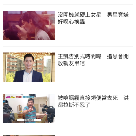
沒開機就硬上女星　男星竟嫌
好噁心挨轟
王凱告別式時間曝　追思會開
放親友弔唁
被嗆腦霧直接領便當去死　洪
都拉斯不忍了