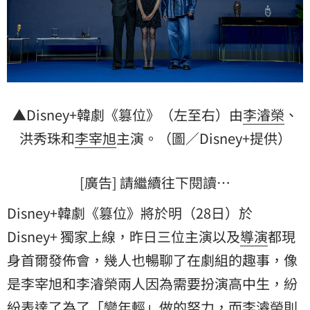
▲Disney+韓劇《篡位》（左至右）由
李濬榮
、
洪秀珠
和
李宰旭
主演。（圖／Disney+提供）
[廣告] 請繼續往下閱讀…
Disney+韓劇《篡位》將於明（28日）於
Disney+ 獨家上線，昨日三位主演以及
導演
都現
身首爾發佈會，幾人也暢聊了在劇組的趣事，像
是李宰旭和李濬榮兩人因為需要扮演高中生，紛
紛表達了為了「變年輕」做的努力，而李濬榮則