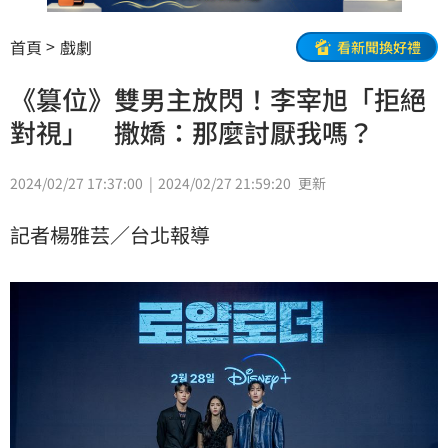
首頁
戲劇
看新聞換好禮
《篡位》雙男主放閃！李宰旭「拒絕
對視」 撒嬌：那麼討厭我嗎？
2024/02/27 17:37:00
2024/02/27 21:59:20
更新
記者楊雅芸／台北報導