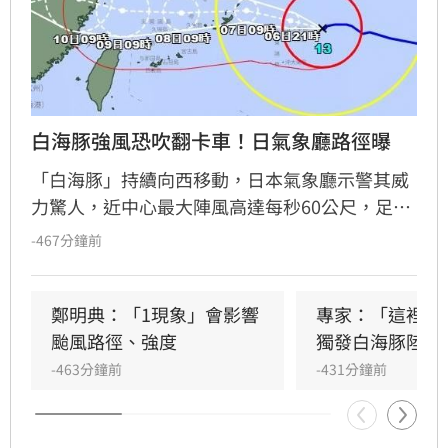
白海豚強風恐吹翻卡車！日氣象廳路徑曝
「白海豚」持續向西移動，日本氣象廳示警其威
力驚人，近中心最大陣風高達每秒60公尺，足以
吹倒電線桿、吹翻卡車，甚至導致房屋倒塌。預
-467分鐘前
計週六至週日將影響沖繩、奄美及九州南部，帶
來強風、巨浪與豪雨，當地民眾須防範土石流與
淹水。
鄭明典：「1現象」會影響
專家：「這裡」
颱風路徑、強度
獨發白海豚陸警
-463分鐘前
-431分鐘前