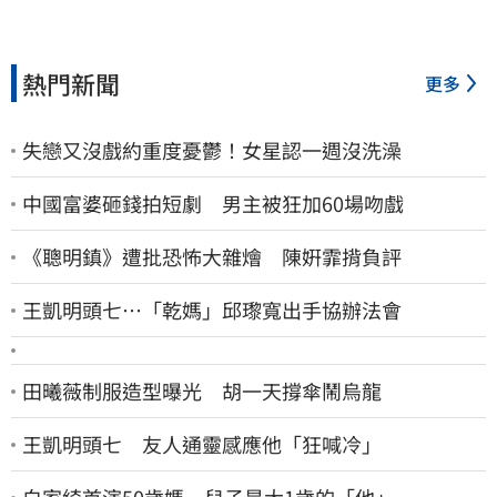
熱門新聞
更多
失戀又沒戲約重度憂鬱！女星認一週沒洗澡
中國富婆砸錢拍短劇 男主被狂加60場吻戲
《聰明鎮》遭批恐怖大雜燴 陳姸霏揹負評
王凱明頭七…「乾媽」邱瓈寬出手協辦法會
田曦薇制服造型曝光 胡一天撐傘鬧烏龍
王凱明頭七 友人通靈感應他「狂喊冷」