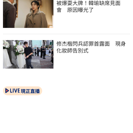
被爆耍大牌！韓瑜缺席見面
會　原因曝光了
修杰楷閃兵認罪首露面　現身
化妝師告別式
現正直播