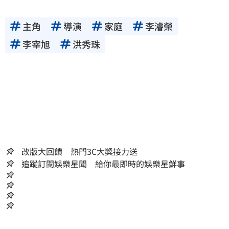
主角
導演
家庭
李濬榮
李宰旭
洪秀珠
改版大回饋 熱門3C大獎接力送
追蹤訂閱娛樂星聞 給你最即時的娛樂星鮮事