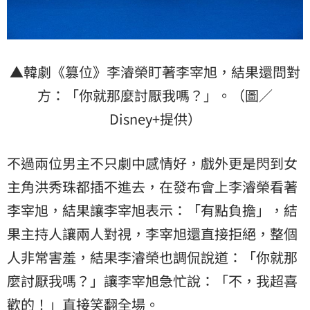
▲韓劇《篡位》李濬榮盯著李宰旭，結果還問對
方：「你就那麼討厭我嗎？」。（圖／
Disney+提供）
不過兩位男主不只劇中感情好，戲外更是閃到女
主角
洪秀珠都插不進去，在發布會上李濬榮看著
李宰旭，結果讓李宰旭表示：「有點負擔」，結
果主持人讓兩人對視，李宰旭還直接拒絕，整個
人非常害羞，結果李濬榮也調侃說道：「你就那
麼討厭我嗎？」讓李宰旭急忙說：「不，我超喜
歡的！」直接笑翻全場。