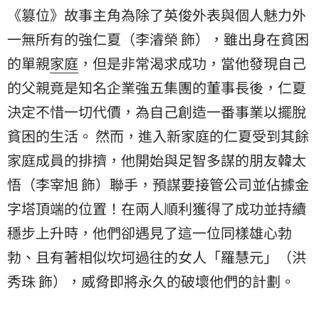
《篡位》故事主角為除了英俊外表與個人魅力外
一無所有的強仁夏（李濬榮 飾），
雖出身在貧困
的單親
家庭
，但是非常渴求成功，
當他發現自己
的父親竟是知名企業強五集團的董事長後，
仁夏
決定不惜一切代價，為自己創造一番事業以擺脫
貧困的生活。 然而，進入新家庭的仁夏受到其餘
家庭成員的排擠，
他開始與足智多謀的朋友韓太
悟（李宰旭 飾）聯手，
預謀要接管公司並佔據金
字塔頂端的位置！
在兩人順利獲得了成功並持續
穩步上升時，
他們卻遇見了這一位同樣雄心勃
勃、且有著相似坎坷過往的女人「羅慧元」（洪
秀珠 飾），
威脅即將永久的破壞他們的計劃。