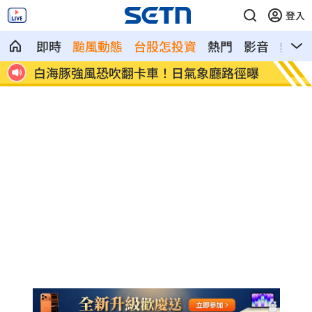
登入
即時
颱風動態
台股怎投資
熱門
影音
熱搜
！日氣象廳路徑曝
AI記憶體發威！ 施振榮力挺這神企