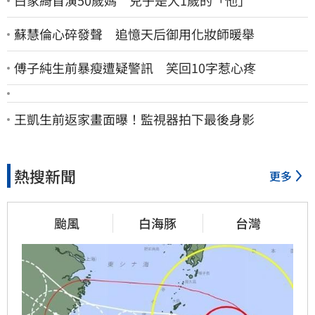
白家綺首演50歲媽 兒子是大1歲的「他」
蘇慧倫心碎發聲 追憶天后御用化妝師暖舉
傅子純生前暴瘦遭疑警訊 笑回10字惹心疼
王凱生前返家畫面曝！監視器拍下最後身影
熱搜新聞
更多
颱風
白海豚
台灣