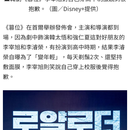
抱歉。（圖／Disney+提供）
《篡位》在首爾舉辦發佈會，主演和導演都到
場，因為劇中飾演韓太悟和強仁夏這對好朋友的
李宰旭和李濬榮，有扮演到高中時期，結果李濬
榮自曝為了「變年輕」，每天剃鬚2次、還堅持
敷面膜，李宰旭則笑說自己穿上校服後覺得抱
歉。