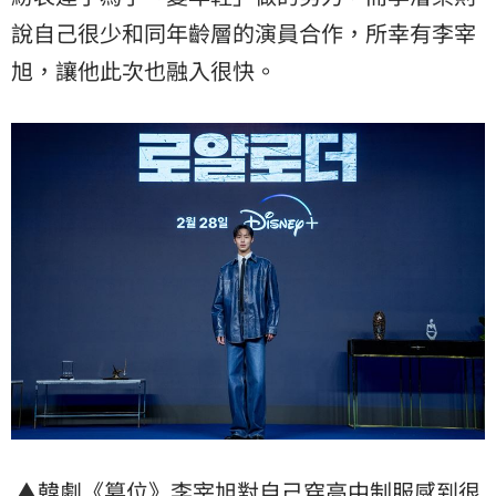
說自己很少和同年齡層的演員合作，所幸有李宰
旭，讓他此次也融入很快。
▲韓劇《篡位》李宰旭對自己穿高中制服感到很