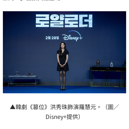
▲韓劇《篡位》洪秀珠飾演羅慧元。（圖／
Disney+提供）