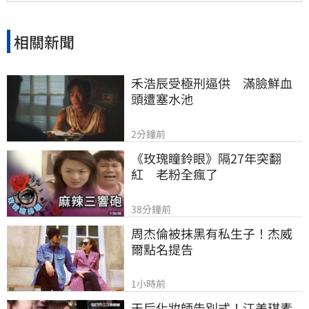
相關新聞
禾浩辰受極刑逼供　滿臉鮮血
頭遭塞水池
2分鐘前
《玫瑰瞳鈴眼》隔27年突翻
紅　老粉全瘋了
38分鐘前
周杰倫被抹黑有私生子！杰威
爾點名提告
1小時前
天后化妝師告別式！江美琪素