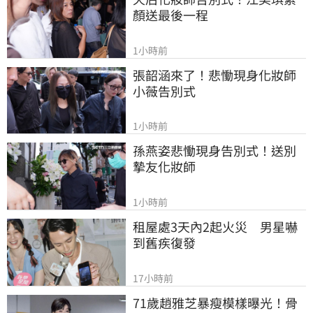
顏送最後一程
1小時前
張韶涵來了！悲慟現身化妝師
小薇告別式
1小時前
孫燕姿悲慟現身告別式！送別
摯友化妝師
1小時前
租屋處3天內2起火災　男星嚇
到舊疾復發
17小時前
71歲趙雅芝暴瘦模樣曝光！骨