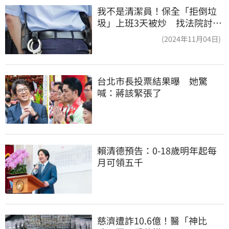
我不是清潔員！保全「拒倒垃
圾」上班3天被炒 找法院討公
道結果出爐
(2024年11月04日)
台北市長投票結果曝　她驚
喊：蔣該緊張了
賴清德預告：0-18歲明年起每
月可領五千
慈濟遭詐10.6億！醫「神比