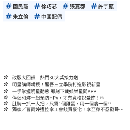
國民黨
徐巧芯
張嘉郡
許宇甄
朱立倫
中國配偶
改版大回饋 熱門3C大獎接力送
明星講師親授！醒吾三立學院打造影視新星
一手掌握明星動態 即刻下載娛樂星聞APP
伴侶和妳一起預防HPV，才有資格說愛妳！
PR
肚腩一抓一大把，只需1個雞蛋，用一個瘦一個
PR
獨家／曹雨婷遭控拿工會錢買豪宅！李亞萍不忍發聲：
余天管工會都貼錢