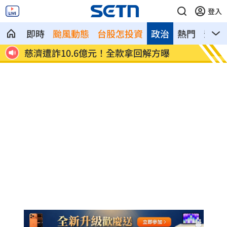
登入
即時
颱風動態
台股怎投資
政治
熱門
影音
慈濟遭詐10.6億元！全款拿回解方曝
稱龍蝦