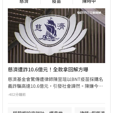
慈濟
疫苗
陳時中
慈濟遭詐10.6億元！全款拿回解方曝
慈濟基金會驚傳遭律師陳昱瑄以BNT疫苗採購名
義詐騙高達10.6億元，引發社會譁然。陳嫌今年
5月已遭羈押，但慈濟直到起訴曝光才發表聲
-402分鐘前
明，表示待法院判決有罪後，將依法請求發還犯
罪所得並保留民事求償權。此舉遭外界質疑慈濟
內部審核機制疏漏，更有法界人士認為聲明內容
稱龍蝦咬完就吐　爆李世
律師+假慈濟青年