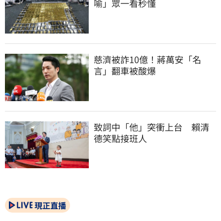
喻」眾一看秒懂
慈濟被詐10億！蔣萬安「名
言」翻車被酸爆
致詞中「他」突衝上台　賴清
德笑點接班人
現正直播