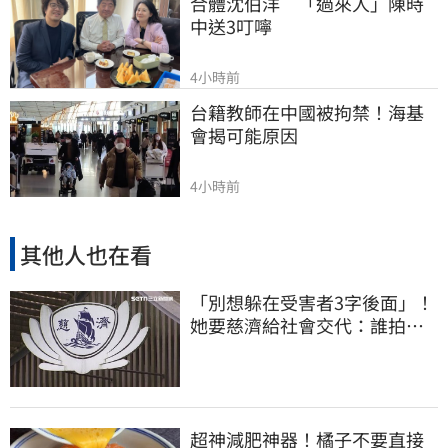
合體沈伯洋　「過來人」陳時
中送3叮嚀
4小時前
台籍教師在中國被拘禁！海基
會揭可能原因
4小時前
其他人也在看
「別想躲在受害者3字後面」！
她要慈濟給社會交代：誰拍板
付10.6億
超神減肥神器！橘子不要直接