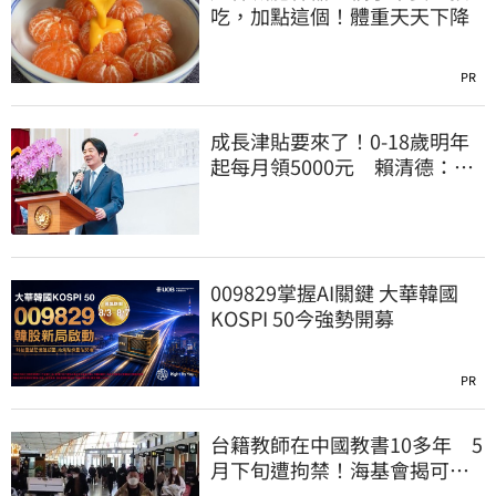
吃，加點這個！體重天天下降
PR
成長津貼要來了！0-18歲明年
起每月領5000元 賴清德：此
時不生更待何時
009829掌握AI關鍵 大華韓國
KOSPI 50今強勢開募
PR
台籍教師在中國教書10多年 5
月下旬遭拘禁！海基會揭可能
原因