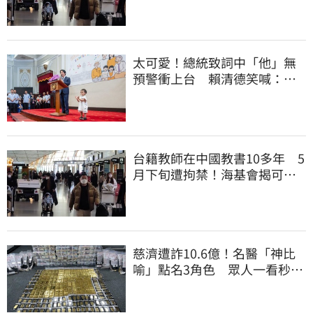
太可愛！總統致詞中「他」無
預警衝上台 賴清德笑喊：卸
任再交棒給你
台籍教師在中國教書10多年 5
月下旬遭拘禁！海基會揭可能
原因
慈濟遭詐10.6億！名醫「神比
喻」點名3角色 眾人一看秒懂
讚：好傳神