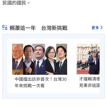
民國的國民。
賴蕭這一年 台灣新挑戰
更多
才擋賴清德訪
中國擋出訪非首次！台灣30
見東非這國總
年來挑戰一次看