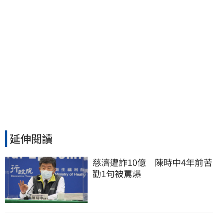
延伸閱讀
慈濟遭詐10億　陳時中4年前苦
勸1句被罵爆