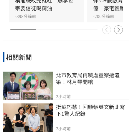
顯得被動且不尋常。
宗要信徒喝精油
億　豪宅飄鮑魚
-398分鐘前
-200分鐘前
相關新聞
北市教育局再喊虐童案遭渲
染！林月琴開嗆
2小時前
挺蘇巧慧！回顧蔡英文新北寫
下1驚人紀錄
2小時前