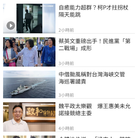
自癒能力超群？柯P才拄拐杖　
隔天能跳
2小時前
蔡英文重磅出手！民進黨「第
二戰場」成形
3小時前
中借颱風稱對台灣海峽交管　
海巡署譴責
3小時前
魏平政太樂觀　爆王惠美未允
諾接競總主委
4小時前