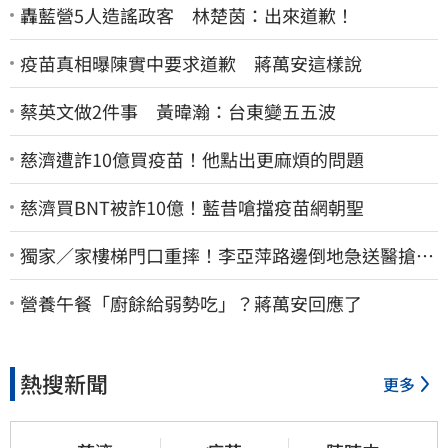
轟藍營5人造謠政客 林楚茵：出來道歉！
疫苗真相曝陳實中要求道歉 蔣萬安這樣說
蔡英文做2件事 黃暐瀚：台東變五五波
慈濟遭詐10億買疫苗！他點出更麻煩的問題
慈濟買BNT被詐10億！藍昔嗆擋疫苗網朝聖
獨家／家樓梯門口重摔！李亞萍路邊倒地急送醫搶
命 「最新傷況」曝
營養午餐「廚餘給弱勢吃」？蔣萬安回應了
熱搜新聞
更多