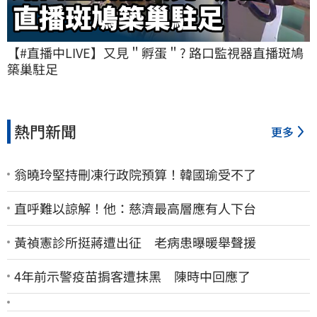
【#直播中LIVE】又見＂孵蛋＂? 路口監視器直播斑鳩
築巢駐足
熱門新聞
更多
翁曉玲堅持刪凍行政院預算！韓國瑜受不了
直呼難以諒解！他：慈濟最高層應有人下台
黃禎憲診所挺蔣遭出征 老病患曝暖舉聲援
4年前示警疫苗掮客遭抹黑 陳時中回應了