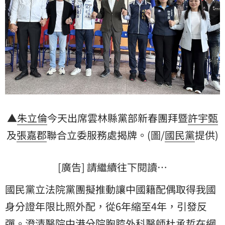
▲
朱立倫
今天出席雲林縣黨部新春團拜暨
許宇甄
及
張嘉郡
聯合立委服務處揭牌。(圖/
國民黨
提供)
[廣告] 請繼續往下閱讀…
國民黨立法院黨團擬推動讓中國籍配偶取得我國
身分證年限比照外配，從6年縮至4年，引發反
彈。澄清醫院中港分院胸腔外科醫師杜承哲在網