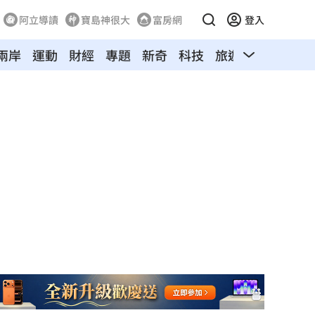
阿立導讀
寶島神很大
富房網
登入
兩岸
運動
財經
專題
新奇
科技
旅遊
汽車
寵物