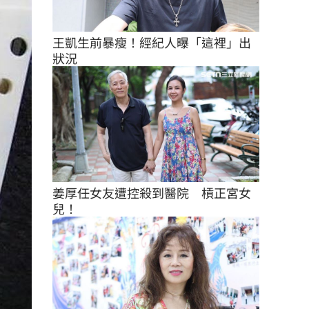
王凱生前暴瘦！經紀人曝「這裡」出
狀況
姜厚任女友遭控殺到醫院　槓正宮女
兒！