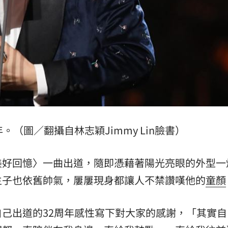
熱潮
10:00
15
。（圖／翻攝自林志穎Jimmy Lin臉書）
美好回憶〉一曲出道，隨即憑藉著陽光亮眼的外型一
生子也依舊帥氣，屢屢現身都讓人不禁讚嘆他的
童顏
己出道的32周年感性寫下對大家的感謝，「其實自