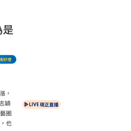
為是
換好禮
大漲，
志穎
現正直播
演藝圈
謝，也