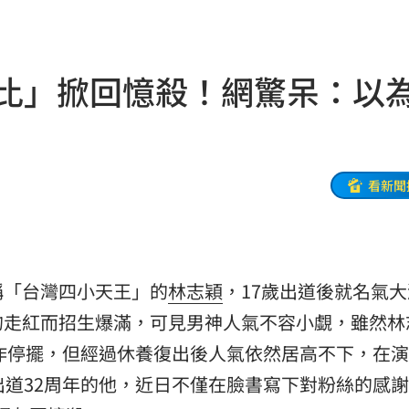
長
14:39
幕
14:36
對比」掀回憶殺！網驚呆：以
動
14:36
了
14:33
:32
看新聞
聲了
14:32
看
14:30
稱「台灣四小天王」的
林志穎
，17歲出道後就名氣
下架
14:28
的走紅而招生爆滿，可見男神人氣不容小覷，雖然林
現況
14:27
工作停擺，但經過休養復出後人氣依然居高不下，在
出道32周年的他，近日不僅在臉書寫下對粉絲的感
刀
14:23