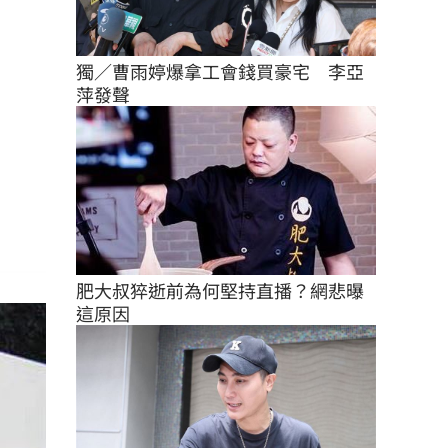
獨／曹雨婷爆拿工會錢買豪宅　李亞
萍發聲
肥大叔猝逝前為何堅持直播？網悲曝
這原因