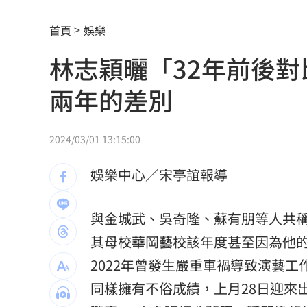
雨天鞋子濕「1錯誤習慣」香港腳黴菌狂
首頁
娛樂
上節目驚傳拿不到酬勞 8點檔男星曝內
林志穎曬「32年前後
白海豚殺到家門口！下週恐又有熱帶擾
兩年的差別
自稱台大學姐遭追問 姜厚任女友回應
聽一句「老公」！單親媽交5卡下場慘
14
2024/03/01 13:15:00
非洲這國拒絕台灣護照入境 外交部發
娛樂中心／宋亭誼報導
不斷更新／8日國籍航空、船班異動一次
與
金城武
、
吳奇隆
、
蘇有朋
等人共
中國富婆加60場吻戲 短劇剛上線慘遭
其母校華岡藝校該年度甚至因為他
亡妹慘遭公公毒手 表姊曝父親節悲傷
2022年曾發生嚴重車禍導致演藝
同樣擁有不俗成績，上月28日迎來
兄弟2資深主力倒下 張志豪、許基宏動