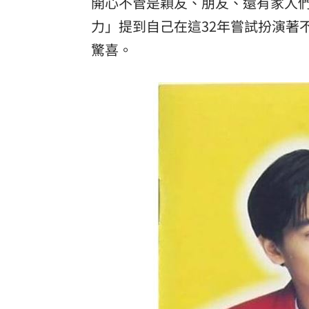
開心不管是穎友、朋友、還有家人
力」提到自己在這32年嘗試扮演著
驚喜。