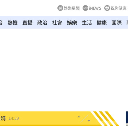
娛樂星聞
iNEWS
祝你健康
音
熱搜
直播
政治
社會
娛樂
生活
健康
國際
放手
15:02
電
15:02
定他
14:58
程
14:58
開搶
14:50
媽媽
14:50
錢花
14:46