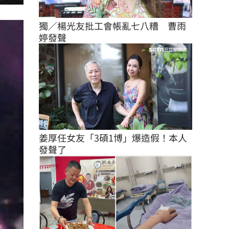
獨／楊光友批工會帳亂七八糟　曹雨
婷發聲
姜厚任女友「3碩1博」爆造假！本人
發聲了