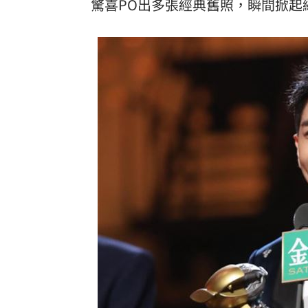
驚喜PO出多張經典舊照，瞬間掀起
美國揭最新UFO檔案 巨型三角飛行物
漢光42無人機秀攻擊力 展現濱海打擊
賈靜雯父親節憶亡父 自曝被當兒子養
台灣彩券開獎直播中
20:31
LIVE三立+24小時直播
15:27
三立iNEWS新聞台線上直播
18:00
AI時代！威力馬導入智慧營運系統提升
商場戰國來臨 台中「頂奢大道」逐漸
台彩父親節推新刮刮樂千萬頭獎超「爸
「拍片人的多重宇宙」職涯論壇9/12登