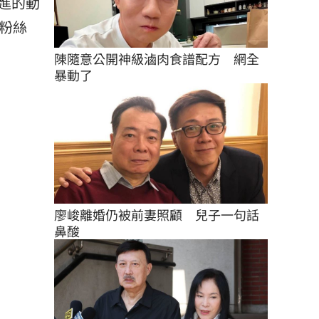
進的動
粉絲
陳隨意公開神級滷肉食譜配方　網全
暴動了
廖峻離婚仍被前妻照顧　兒子一句話
鼻酸