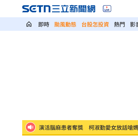
即時
颱風動態
台股怎投資
熱門
影
「最美變性人」揭離婚真相 自曝主動
英特爾靠川普不夠 業界:客戶不敢惹台積
結婚契機曝 HAHA「這一句話」讓星認
慈濟內部信曝光！還原遭詐10億採購過
中秋不吃月餅！最黑蛋黃酥、老店蛋捲
演活腦麻患者奪獎 柯淑勤愛女放話嗆
役男潛逃被抓曝悲慘處境！兄母入獄缺