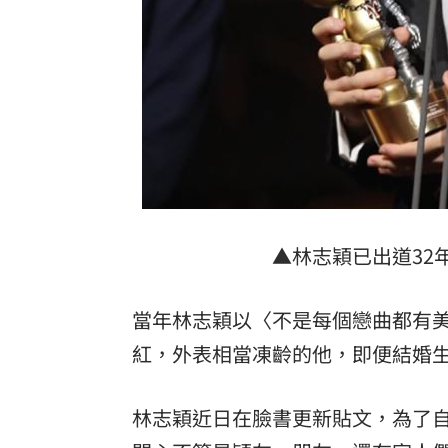
8國球員齊聚高雄 Formosa 7s掀足球
理想混蛋號召粉絲跨海追星吃美食！
18:
▲林志穎已出道32年
當年林志穎以〈不是每個戀曲都有
紅，外表相當凍齡的他，即便結婚
林志穎近日在臉書更新貼文，為了自