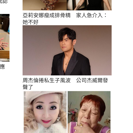
驚認
亞莉安娜瘦成排骨精　家人急介入：
她不好
應
周杰倫捲私生子風波　公司杰威爾發
聲了