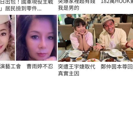
突爆家裡超有錢　182萬HOOK
日出包！國軍現役主戰
我是男的
」居民撿到零件...
演藝工會　曹雨婷不忍
突遭王宇婕取代　鄭仲茵本尊回
真實主因