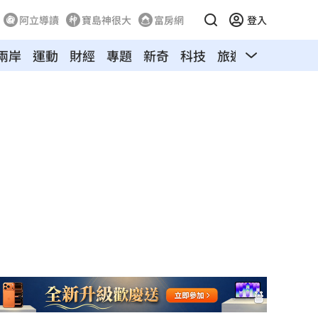
阿立導讀
寶島神很大
富房網
登入
兩岸
運動
財經
專題
新奇
科技
旅遊
汽車
寵物