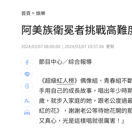
品牌如何用YouTube Shopping導購？
1
首頁
娛樂
上海抽驗嫁接睫毛膠水 逾8成含致癌敏
阿美族衛冕者挑戰高難
鴻海最強單月營收 兆元企業挑戰月營
中國祭出入境新規 陸委會示警兩類人
2024/03/07 08:00:00
2024/03/07 19:57:06
更新
指追星沒邊界！西村力挨批：獨厚國外
節目中心／綜合報導
南韓軍方：北韓朝「日本海」發射彈道
《超級
紅人榜
》偶像組、青春組不
獨／全台最大鍍膜店保養 遭重踩拉轉
手用自己的成長故事，唱出年少時
PO柯文哲慶生照！陳佩琪曝「開了新存
歲，就步入家庭的她，跟老公度過
紅的花》，謝謝老公等待她花開的
全網最醜邊牧被帶走了！狗爸媽焦慮到
又真心，光是這樣唱就很厲害！」
金門縣民卡全面數位化！悠遊付綁定享