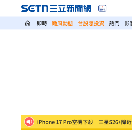
即時
颱風動態
台股怎投資
熱門
影
美女律師狠詐10億佣金 郭台銘：沒找
屏東男靠「一絕活」半年爽領政府百萬
雲林縣長身邊有共諜！前秘書洩行程給
知名男星下班路寵粉遭檢舉 慘被公安
永慶涉洩漏個資3人交保 總部解除加盟
iPhone 17 Pro空機下殺 三星S26+降