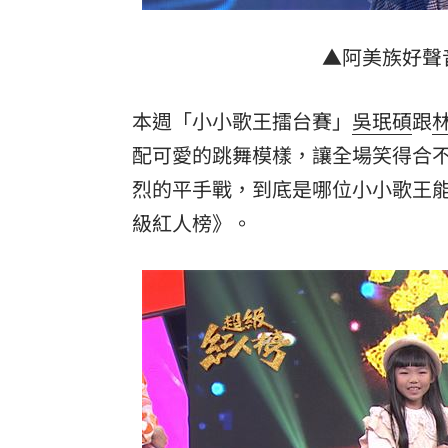
罕病博士彭士齊 輪椅上的生命覺醒！
11
▲阿美族好聲
酷澎「爸氣父親節」國際官方品牌齊聚
本週「小小歌王擂台賽」
吳珉碩
跟
配可愛的跳舞模樣，讓全場笑得合
烈的平手戰，到底是哪位小小歌王
級紅人榜》。