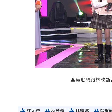
▲吳珉碩跟林映甄
紅人榜
林映甄
林雅婷
吳珉