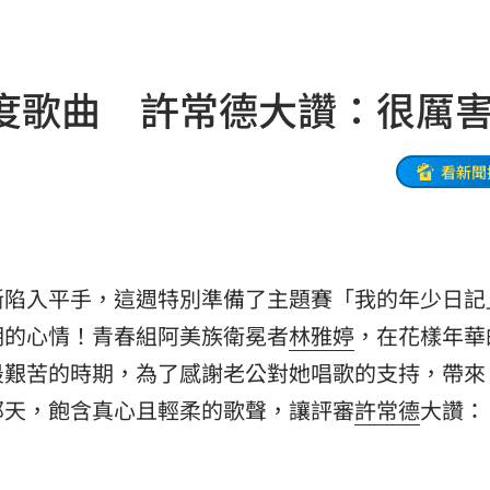
7:01
物
17:00
度歌曲 許常德大讚：很厲
收兆
16:58
士
16:56
看新聞
粉絲
16:56
飛彈
16:54
斷陷入平手，這週特別準備了主題賽「我的年少日記
試車
16:53
期的心情！青春組阿美族衛冕者
林雅婷
，在花樣年華
摺」
16:53
最艱苦的時期，為了感謝老公對她唱歌的支持，帶來
那天，飽含真心且輕柔的歌聲，讓評審
許常德
大讚：
送醫
16:51
便利
16:51