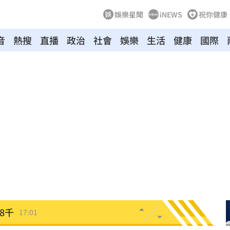
娛樂星聞
iNEWS
祝你健康
音
熱搜
直播
政治
社會
娛樂
生活
健康
國際
仲介
17:08
獎金
17:07
中共
17:06
約談
17:05
！
17:03
近8千
17:01