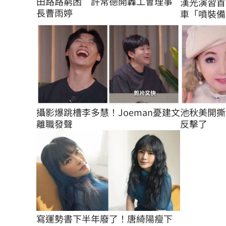
田路路窮困　許常德開轟工會理事
漢光演習首
長曹雨婷
車「噴裝備
攝影爆跳槽李多慧！Joeman憂建文
池秋美開撕
離職發聲
反擊了
寫運勢書下半年廢了！唐綺陽瘦下