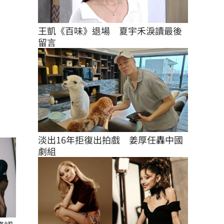
王凱《百味》退場　夏宇禾淚讀最後
留言
淡出16年拒復出拍戲　姜厚任轟中國
劇組