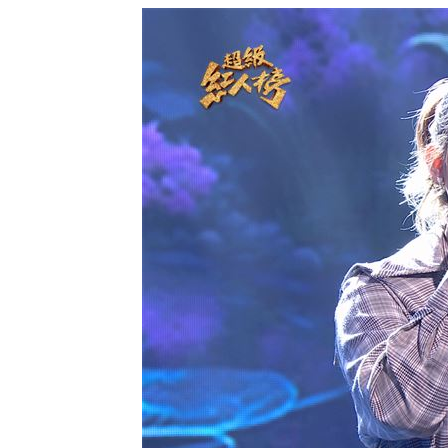
傳離婚檢場、女兒非親生 李翊君露面
豪宅價格鬆動！台北之星跌破200萬元
1
Elly突辣洩性感裸背 釣出親媽小S說話
公墓旁透天厝突竄火 女性長者倒臥2樓
台灣彩券開獎直播中
20:31
LIVE三立+24小時直播
15:27
三立iNEWS新聞台線上直播
18:00
市場到酒場料理！可果美蕃茄醬創無限
父親節送會拉筋的按摩椅 爸爸「筋歡喜
油品食安事件引關注 挑選保健食品要注