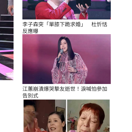
李子森突「單膝下跪求婚」　杜忻恬
反應曝
江蕙崩潰爆哭摯友逝世！淚喊怕參加
告別式