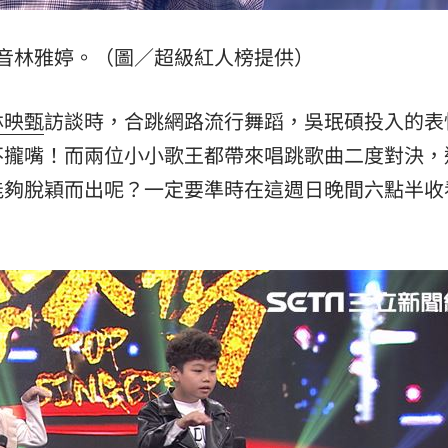
:00
音林雅婷。（圖／超級紅人榜提供）
11:00
林映甄
訪談時，合跳網路流行舞蹈，吳珉碩投入的表
不攏嘴！而兩位小小歌王都帶來唱跳歌曲二度對決，
能夠脫穎而出呢？一定要準時在這週日晚間六點半收