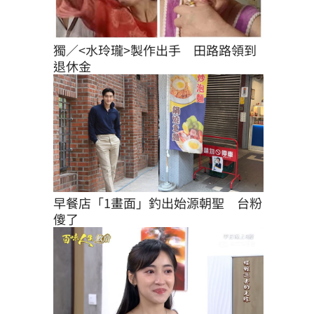
獨／<水玲瓏>製作出手　田路路領到
退休金
早餐店「1畫面」釣出始源朝聖　台粉
傻了