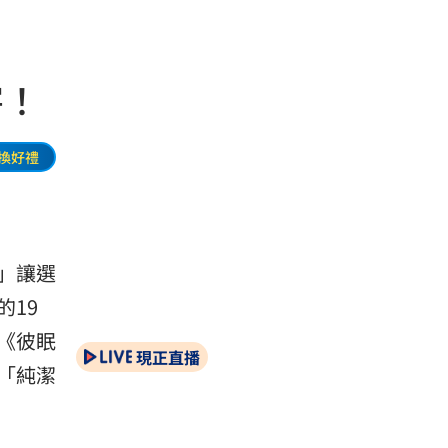
害！
換好禮
」讓選
的19
《彼眠
現正直播
「純潔