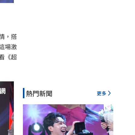
情，搭
這場激
看《超
熱門新聞
更多