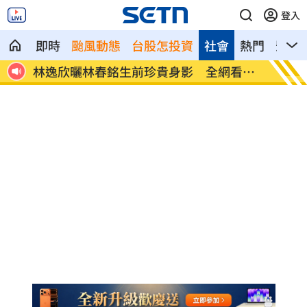
登入
即時
颱風動態
台股怎投資
社會
熱門
影音
警函
林逸欣曬林春銘生前珍貴身影 全網看哭
新／温
了