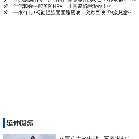
嫌晚！
伴侶和妳一起預防HPV，才有資格說愛妳！
PR
一家4口無視勸阻強闖圍籬觀浪 突掀巨浪「9歲兒當場
遭捲入海」
延伸閱讀
女攀八大秀失聯　家屬求助：