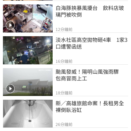
白海豚挾暴風擾台　飲料店玻
璃門被吹倒
12分鐘前
淡水社區高空拋物砸4車　1家3
口遭警函送
16分鐘前
颱風發威！陽明山風強雨驟　
包商冒雨上工
18分鐘前
新／高雄旅館命案！長租男全
裸倒臥浴缸
26分鐘前