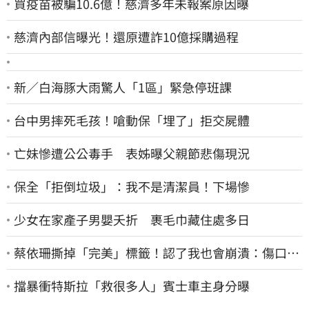
買疫苗被騙10.6億！慈濟多年未報案原因曝
慈濟內部信曝光！還原遭詐10億採購過程
新／白海豚大雨驚人「1區」緊急停班課
台中男摔死毛孩！嗆動保「埋了」拒交屍體
亡妹慘遭公公毒手 表姊曝父親節悲傷現況
保全「拒倒垃圾」：我不是清潔員！下場慘
少女在家產子男嬰夭折 裹毛巾藏住處多日
蔡依珊撕掉「完美」標籤！認了我也會崩潰：傷口終
究會癒合
擋暴衝特斯拉「救很多人」賓士車主身分曝