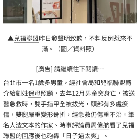
▲
兒福聯盟
昨日發聲明致歉，不料反倒惹來不
滿。（圖／資料照）
[廣告] 請繼續往下閱讀…
台北市一名1歲多男童，經社會局和兒福聯盟轉
介給劉姓
保母
照顧，去年12月男童突身亡，被送
醫急救時，雙手指甲全被拔光，頭部有多處瘀
傷，雙腿嚴重變形骨折，經急救仍傷重不治。筆
名
人渣文本
的
作家
、時事評論員
周偉航
看了兒福
聯盟的回應後也砲轟「日子過太爽」。