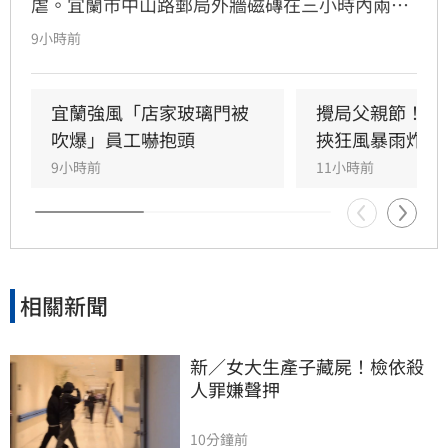
虐。宜蘭市中山路郵局外牆磁磚在三小時內兩度
剝落，武營街亦發生磁磚砸地險象，所幸無人傷
9小時前
亡。此外，五結與三星鄉傳出路樹倒塌，市區選
舉看板受強風吹襲搖搖欲墜，烏石港賞鯨船被迫
全面停駛。
宜蘭強風「店家玻璃門被
攪局父親節！中
吹爆」員工嚇抱頭
挾狂風暴雨炸雙
9小時前
11小時前
相關新聞
新／女大生產子藏屍！檢依殺
人罪嫌聲押
10分鐘前