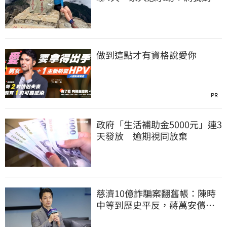
沒找到
做到這點才有資格說愛你
PR
政府「生活補助金5000元」連3
天發放 逾期視同放棄
慈濟10億詐騙案翻舊帳：陳時
中等到歷史平反，蔣萬安償還
2022政治利息