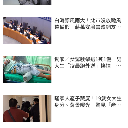
白海豚風雨大！北市沒放颱風
整備假 蔣萬安臉書遭網友灌
爆：標準在哪？
獨家／女駕駛肇逃1死1傷！男
大生「凌晨跑外送」挨撞 媽
淚：家快瓦解
瞞家人產子藏屍！19歲女大生
身分、背景曝光 驚見「產檢
紀錄全空白」