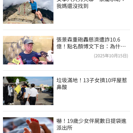
我媽還沒找到
張景森重砲轟慈濟遭詐10.6
億！點名顏博文下台：為什麼
這麼好騙？
(2025年10月15日)
垃圾滿地！13子女擠10坪屋惹
鼻酸
嚇！19歲少女伴屍數日提袋進
派出所