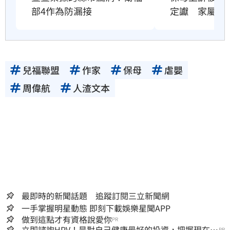
部4作為防漏接
定讞　家屬發
兒福聯盟
作家
保母
虐嬰
周偉航
人渣文本
最即時的新聞話題 追蹤訂閱三立新聞網
一手掌握明星動態 即刻下載娛樂星聞APP
做到這點才有資格說愛你
PR
立即諮詢HPV！是對自己健康最好的投資，把握現在不
PR