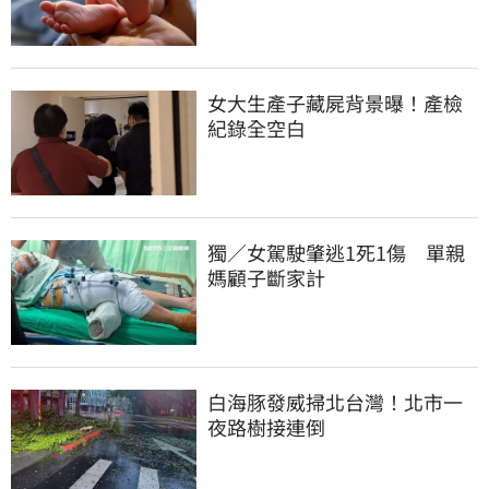
女大生產子藏屍背景曝！產檢
紀錄全空白
獨／女駕駛肇逃1死1傷　單親
媽顧子斷家計
白海豚發威掃北台灣！北市一
夜路樹接連倒