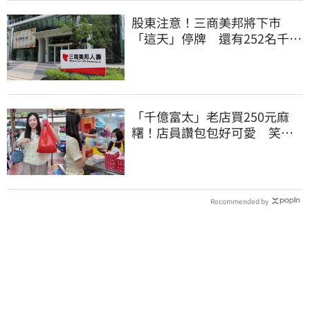
股東注意！三商美邦將下市
「這天」停牌 還有252名千張
大戶
「千億富太」老店買250元麻
糬！店員讚包包好可愛 笑
回：我自己做的
Recommended by