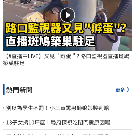
【#直播中LIVE】又見＂孵蛋＂? 路口監視器直播斑鳩
築巢駐足
熱門新聞
更多
別以為學生不罰！小三童罵男師娘娘腔判賠
13子女擠10坪屋！縣府探視吃閉門羹原因曝