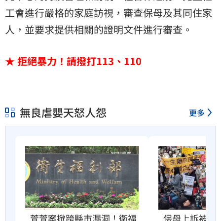
工會進行嚴格的家庭訪視，審查保母及其同住家
人，並要求提供相關的證明文件進行審查。
★ 拒絕暴力！請撥打113、110
無良虐嬰天怒人怨
更多
萱萱案掀跨縣市漏洞！衛福
保母上訴被駁