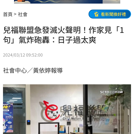
首頁
社會
看新聞換好禮
兒福聯盟急發滅火聲明！作家見「1
句」氣炸砲轟：日子過太爽
2024/03/12 09:52:00
社會中心／黃依婷報導