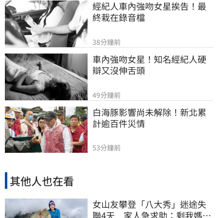
經紀人車內強吻女星挨告！最
終栽在錄音檔
38分鐘前
車內強吻女星！知名經紀人硬
辯又沒伸舌頭
49分鐘前
白海豚影響尚未解除！新北累
計逾百件災情
53分鐘前
其他人也在看
女山友攀登「八大秀」迷途失
聯4天 家人急求助：剩我媽還