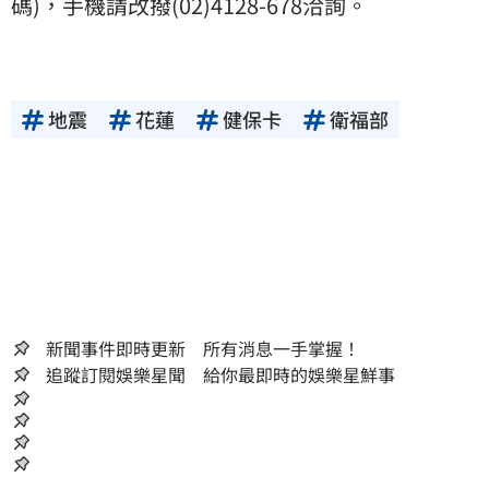
碼)，手機請改撥(02)4128-678洽詢。
地震
花蓮
健保卡
衛福部
新聞事件即時更新 所有消息一手掌握！
追蹤訂閱娛樂星聞 給你最即時的娛樂星鮮事