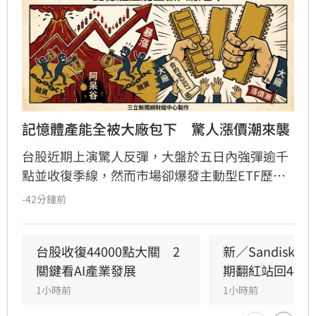
記憶體產能全被大廠包下　驚人漲價潮來襲
台股近期上演驚人反彈，大盤於五日內強彈逾千
點並收復季線，然而市場卻爆發主動型ETF歷史
級別的贖回潮，許多散戶因恐慌而在低檔急殺脫
-42分鐘前
手，淪為「賣在阿呆谷」的苦主。專家分析，台
股進入套牢深水區，個股震盪劇烈，投資人應審
慎應對。產業方面，記憶體受惠於AI需求爆發，
台股收復44000點大關　2
新／Sandisk
三星與美光產能遭鎖定至2027年，引發終端產品
關鍵看AI產業發展
期翻紅站回4400
漲價潮。此外，AI晶片戰局出現轉折，馬斯克公
1小時前
1小時前
開力挺輝達，不僅影響市場信心，更牽動台廠AI