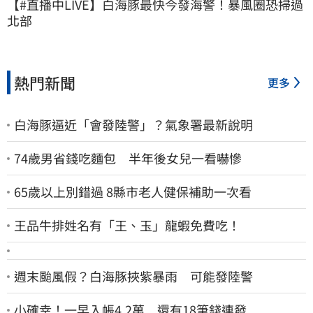
【#直播中LIVE】白海豚最快今發海警！暴風圈恐掃過
北部
熱門新聞
更多
白海豚逼近「會發陸警」？氣象署最新說明
74歲男省錢吃麵包 半年後女兒一看嚇慘
65歲以上別錯過 8縣市老人健保補助一次看
王品牛排姓名有「王、玉」龍蝦免費吃！
週末颱風假？白海豚挾紫暴雨 可能發陸警
小確幸！一早入帳4.2萬 還有18筆錢連發