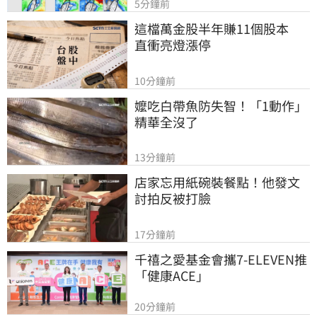
5分鐘前
這檔萬金股半年賺11個股本　
直衝亮燈漲停
10分鐘前
嬤吃白帶魚防失智！「1動作」
精華全沒了
13分鐘前
店家忘用紙碗裝餐點！他發文
討拍反被打臉
17分鐘前
千禧之愛基金會攜7-ELEVEN推
「健康ACE」
20分鐘前