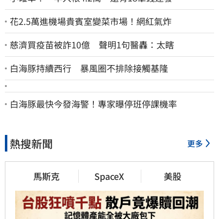
花2.5萬進機場貴賓室變菜市場！網紅氣炸
慈濟買疫苗被詐10億 聲明1句醫轟：太瞎
白海豚持續西行 暴風圈不排除接觸基隆
白海豚最快今發海警！專家曝停班停課機率
熱搜新聞
更多
馬斯克
SpaceX
美股