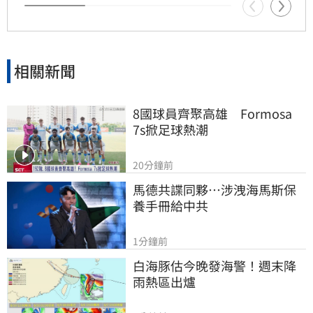
供應鏈的資金板塊。專家提醒，未來擁有實質業
績護體的台廠，才有望在劇烈洗牌中脫穎而出。
投資人需保持冷靜，審慎評估市場波動風險。
相關新聞
8國球員齊聚高雄　Formosa 
7s掀足球熱潮
20分鐘前
馬德共諜同夥…涉洩海馬斯保
養手冊給中共
1分鐘前
白海豚估今晚發海警！週末降
雨熱區出爐