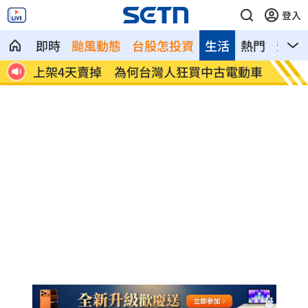
登入
即時
颱風動態
台股怎投資
生活
熱門
影音
電動車
昔暴瘦雙頰凹陷 大咖女星公開露臉狀態
肥大
曝