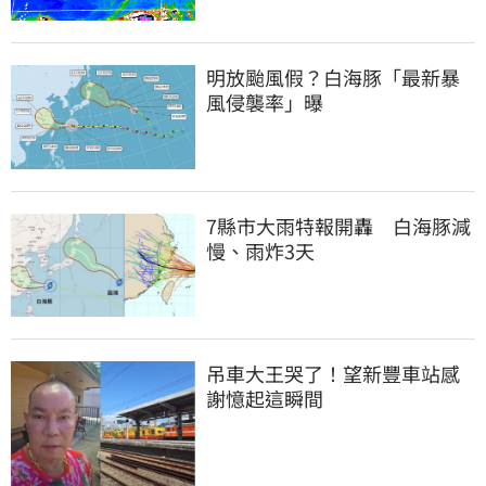
明放颱風假？白海豚「最新暴
風侵襲率」曝
7縣市大雨特報開轟　白海豚減
慢、雨炸3天
吊車大王哭了！望新豐車站感
謝憶起這瞬間