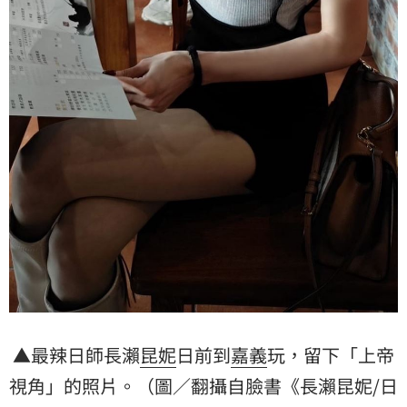
▲最辣日師長瀨
昆妮
日前到
嘉義
玩，留下「上帝
視角」的照片。（圖／翻攝自臉書《長瀨昆妮/
日