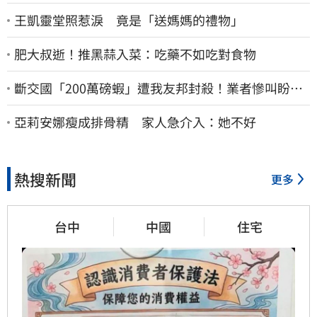
王凱靈堂照惹淚 竟是「送媽媽的禮物」
肥大叔逝！推黑蒜入菜：吃藥不如吃對食物
斷交國「200萬磅蝦」遭我友邦封殺！業者慘叫盼重
新開放
亞莉安娜瘦成排骨精 家人急介入：她不好
熱搜新聞
更多
台中
中國
住宅