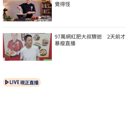
覺得怪
97萬網紅肥大叔驟逝　2天前才
暴瘦直播
現正直播