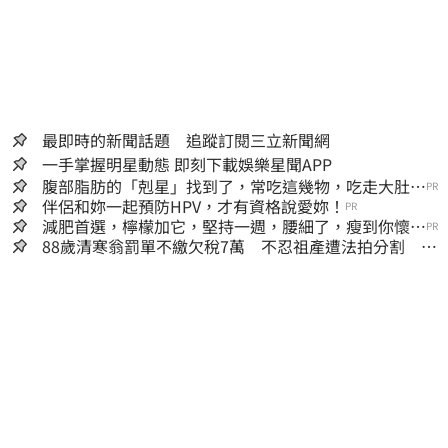
最即時的新聞話題 追蹤訂閱三立新聞網
一手掌握明星動態 即刻下載娛樂星聞APP
腹部脂肪的「剋星」找到了，常吃這幾物，吃走大肚
PR
囊，瘦出小蠻腰
伴侶和妳一起預防HPV，才有資格說愛妳！
PR
減肥首選，檸檬加它，堅持一週，腰細了，瘦到你懷疑
PR
人生
88歲清寒翁罰單不繳欠稅7萬 不忍祖產遭法拍分割 家
族按月代繳償債