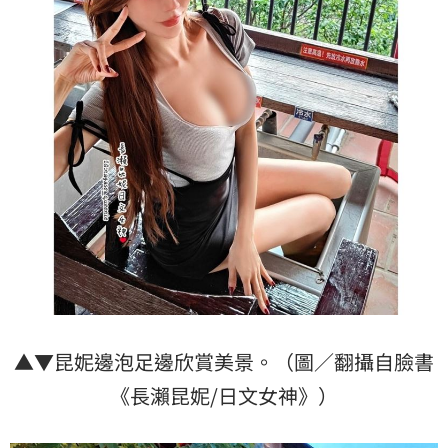
▲▼昆妮邊泡足邊欣賞美景。（圖／翻攝自臉書
《長瀨昆妮/日文女神》）