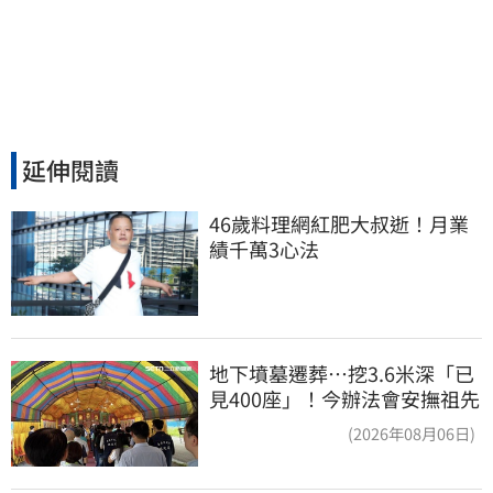
延伸閱讀
46歲料理網紅肥大叔逝！月業
績千萬3心法
地下墳墓遷葬…挖3.6米深「已
見400座」！今辦法會安撫祖先
(2026年08月06日)