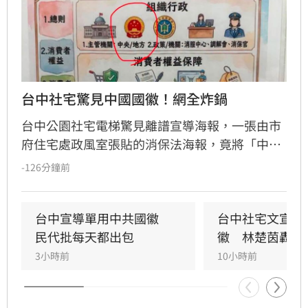
台中社宅驚見中國國徽！網全炸鍋
台中公園社宅電梯驚見離譜宣導海報，一張由市
府住宅處政風室張貼的消保法海報，竟將「中央
機關」圖示誤植為中國國徽，五星圖樣引發民眾
-126分鐘前
譁然。政治工作者周軒質疑市府立場，網友更諷
刺台中是否已中國化。對此，台中市住宅發展工
程處6日緊急滅火，坦承是內部人員使用AI製圖卻
台中宣導單用中共國徽　
台中社宅文宣驚
未落實校稿釀禍，已將爭議海報全面下架並致
民代批每天都出包
徽　林楚茵轟這
歉，承諾未來將嚴格審核宣導品內容，杜絕類似
3小時前
10小時前
荒謬烏龍再次發生。