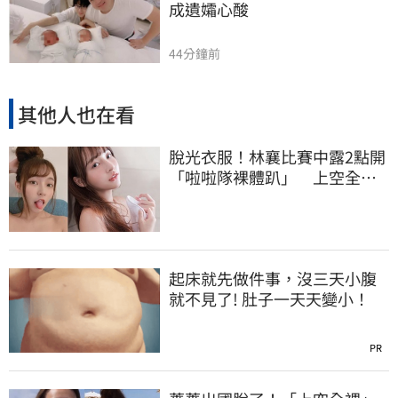
成遺孀心酸
44分鐘前
其他人也在看
脫光衣服！林襄比賽中露2點開
「啦啦隊裸體趴」 上空全裸
被看光光
起床就先做件事，沒三天小腹
就不見了! 肚子一天天變小！
PR