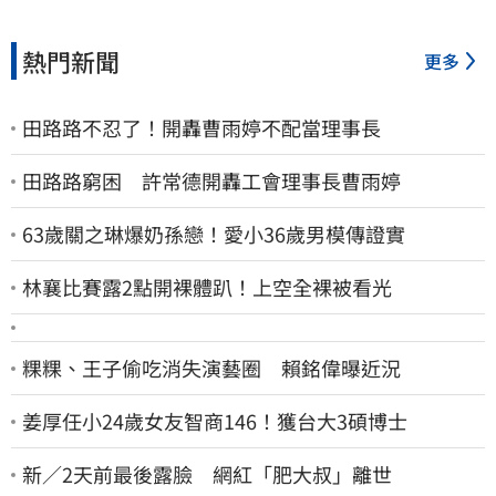
熱門新聞
更多
田路路不忍了！開轟曹雨婷不配當理事長
田路路窮困 許常德開轟工會理事長曹雨婷
63歲關之琳爆奶孫戀！愛小36歲男模傳證實
林襄比賽露2點開裸體趴！上空全裸被看光
粿粿、王子偷吃消失演藝圈 賴銘偉曝近況
姜厚任小24歲女友智商146！獲台大3碩博士
新／2天前最後露臉 網紅「肥大叔」離世