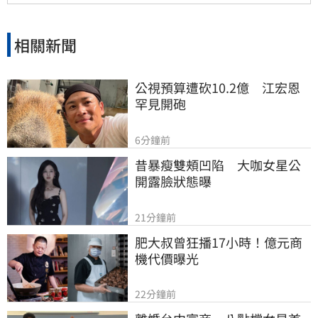
相關新聞
公視預算遭砍10.2億　江宏恩
罕見開砲
6分鐘前
昔暴瘦雙頰凹陷　大咖女星公
開露臉狀態曝
21分鐘前
肥大叔曾狂播17小時！億元商
機代價曝光
22分鐘前