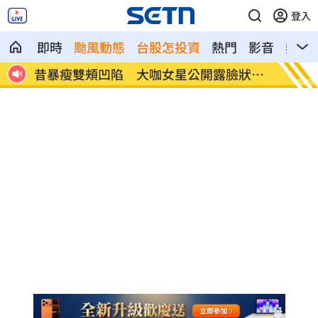
登入
即時
颱風動態
台股怎投資
熱門
影音
熱搜
公開露臉狀態
肥大叔曾狂播17小時！億元商機代價曝光