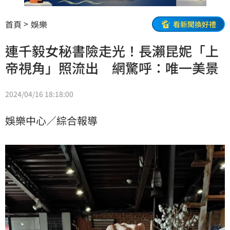
首頁
娛樂
看新聞換好禮
連千毅女秘書險走光！長瀨昆妮「上
帝視角」照流出 網驚呼：唯一美景
2024/04/16 18:18:00
娛樂中心／綜合報導