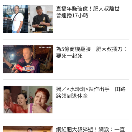
直播年賺破億！肥大叔離世　
曾連播17小時
為5億商機翻臉　肥大叔插刀：
要死一起死
獨／<水玲瓏>製作出手　田路
路領到退休金
網紅肥大叔猝逝！網淚：一直