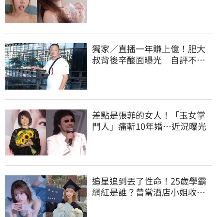
被看光光
獨家／直播一年賺上億！肥大
叔背後辛酸面曝光 自評不及
格
差點是張菲的女人！「玉女掌
門人」痛斬10年婚…近況曝光
追星追到丟了性命！25歲學霸
網紅是誰？曾當酒店小姐收入
破億 警方證實