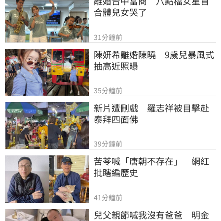
離婚台中富商　八點檔女星首
合體兒女哭了
31分鐘前
陳妍希離婚陳曉　9歲兒暴風式
抽高近照曝
35分鐘前
新片遭刪戲　羅志祥被目擊赴
泰拜四面佛
39分鐘前
苦苓喊「唐朝不存在」　網紅
批瞎編歷史
41分鐘前
兒父親節喊我沒有爸爸　明金