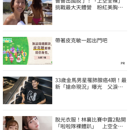
薔薔出國脫了！「上空全裸」
挑戰最大天體營 粉紅美胸被
路人狂讚
帶著皮克敏一起出門吧
PR
33歲金馬男星罹肺腺癌4期！最
新「搶命現況」曝光 父淚
崩：為何不是我
脫光衣服！林襄比賽中露2點開
「啦啦隊裸體趴」 上空全裸