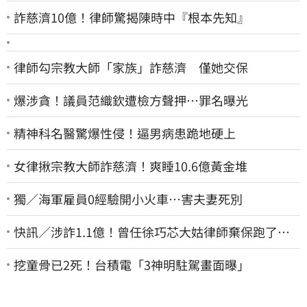
詐慈濟10億！律師驚揭陳時中『根本先知』
律師勾宗教大師「家族」詐慈濟 僅她交保
爆涉貪！議員范織欽遭檢方聲押…罪名曝光
精神科名醫驚爆性侵！逼男病患跪地硬上
女律揪宗教大師詐慈濟！爽睡10.6億黃金堆
獨／海軍雇員0經驗開小火車…害夫妻死別
快訊／涉詐1.1億！曾任徐巧芯大姑律師棄保跑了…
媽也離境 桃檢發通緝
挖童骨已2死！台積電「3神明駐駕畫面曝」