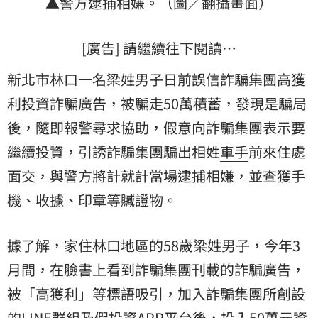
▲警方逮捕相嫌。（圖／翻攝畫面）
[廣告] 請繼續往下閱讀…
新北市
林口
一名梁姓男子日前誤信
詐騙集團
高獲
利投資詐騙廣告，被騙走50萬積蓄，發現是騙局
後，隨即報警尋求協助，假意向詐騙集團表示要
繼續投資，引誘詐騙集團騙出相姓
車手
前來住處
面交，與警方將計就計當場逮捕相嫌，並查獲手
機、收據、印章等贓證物。
據了解，家住林口地區的58歲梁姓男子，今年3
月間，在臉書上看到詐騙集團刊載的詐騙廣告，
被「高獲利」等標語吸引，加入詐騙集團所創設
的LINE群組及假投資APP平台後，投入50萬元資