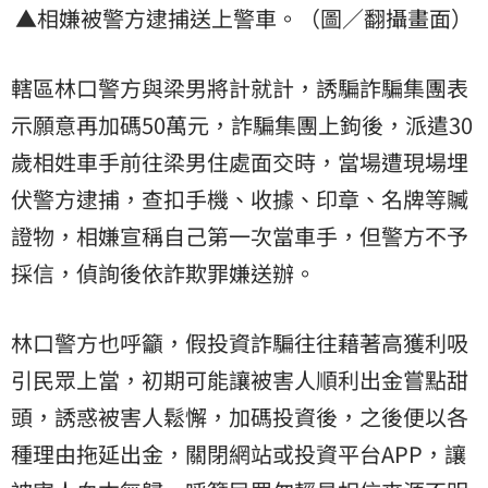
▲相嫌被警方逮捕送上警車。（圖／翻攝畫面）
轄區林口警方與梁男將計就計，誘騙詐騙集團表
示願意再加碼50萬元，詐騙集團上鉤後，派遣30
歲相姓車手前往梁男住處面交時，當場遭現場埋
伏警方逮捕，查扣手機、收據、印章、名牌等贓
證物，相嫌宣稱自己第一次當車手，但警方不予
採信，偵詢後依詐欺罪嫌送辦。
林口警方也呼籲，假投資詐騙往往藉著高獲利吸
引民眾上當，初期可能讓被害人順利出金嘗點甜
頭，誘惑被害人鬆懈，加碼投資後，之後便以各
種理由拖延出金，關閉網站或投資平台APP，讓