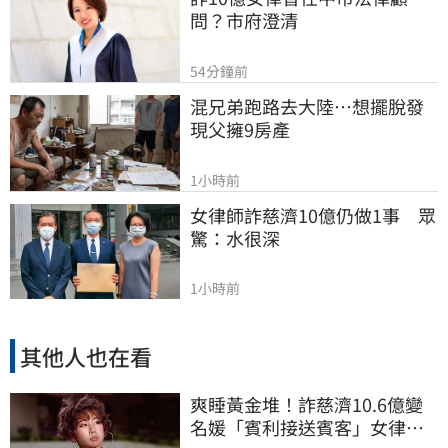
問？市府澄清
54分鐘前
混兄弟跑路去大陸…想擺脫發
現父擁9房產
1小時前
女律師詐慈濟10億仍做1事　眾
驚：水很深
1小時前
其他人也在看
爽睡黃金堆！詐慈濟10.6億變
名媛「賓利接送賓客」女律師