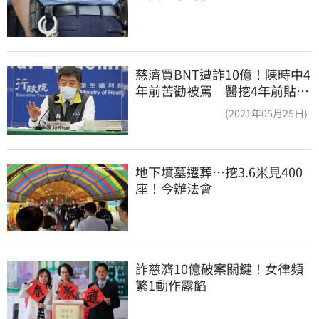
慈濟買BNT遭詐10億！陳時中4
年前苦勸被罵 醫挖4年前貼
文：藍白全翻車
(2021年05月25日)
地下墳墓遷葬…挖3.6米見400
座！今辦法會
詐慈濟10億破案關鍵！女律頻
繁1動作露餡