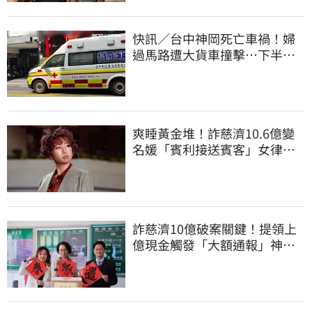
快訊／台中神岡死亡車禍！婦
過馬路遭大貨車撞擊…下半身
輾碎慘死路口
爽睡黃金堆！詐慈濟10.6億變
名媛「賓利接送賓客」女律師
超奢華生活曝光
詐慈濟10億破案關鍵！提領上
億現金觸發「大額通報」神鬼
律師遭擊落內幕