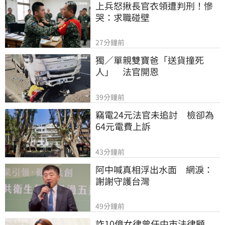
上兵怒揪長官衣領遭判刑！慘
哭：求職碰壁
27分鐘前
獨／單親雙寶爸「送貨撞死
人」　法官開恩
39分鐘前
竊電24元法官未追討　檢卻為
64元電費上訴
43分鐘前
阿中喊真相浮出水面　網淚：
謝謝守護台灣
49分鐘前
詐10億女律曾任中市法律顧