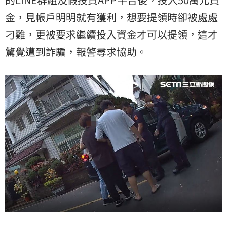
金，見帳戶明明就有獲利，想要提領時卻被處處
刁難，更被要求繼續投入資金才可以提領，這才
驚覺遭到詐騙，報警尋求協助。