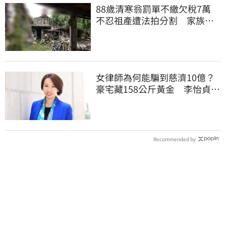
88歲清寒翁罰單不繳欠稅7萬
不忍祖產遭法拍分割 家族按
月代繳償債
女律師為何能騙到慈濟10億？
豪宅藏158公斤黃金 李怡貞驚
曝背後身分
Recommended by