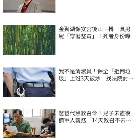
超奢華生活曝光
金獅湖保安宮後山…掛一具男
屍「穿著整齊」！死者身份曝
我不是清潔員！保全「拒倒垃
圾」上班3天被炒 找法院討公
道結果出爐
爸爸代簽教召令！兒子未盡後
備軍人義務「14天教召不去」
換3個月刑期