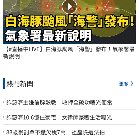
【#直播中LIVE】白海豚颱風「海警」發布！氣象署最
新說明
熱門新聞
更多
詐慈濟主嫌信辟穀教 收押全破功嗑光便當
詐慈濟10.6億住豪宅 女律師豪奢生活曝光
88歲翁罰單不繳欠稅7萬 祖產險遭法拍