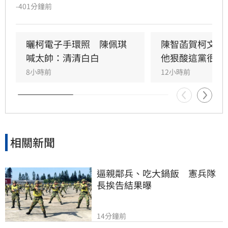
來」，引發外界質疑。民眾黨團主任陳智菡強
-401分鐘前
調，柯文哲腳傷屬實，因長期配戴電子腳鐐導致
左右腳負重不均，陳智菡也駁斥假受傷說法，表
示慶生當下的反應僅是直覺動作，網友的酸言酸
曬柯電子手環照　陳佩琪
陳智菡賀柯文哲
語言過其實。
喊太帥：清清白白
他狠酸這黨很奇
8小時前
12小時前
相關新聞
逼親鄰兵、吃大鍋飯　憲兵隊
長挨告結果曝
14分鐘前