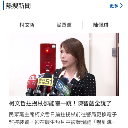
熱搜新聞
更多
柯文哲
民眾黨
陳佩琪
柯文哲拄拐杖卻能嚇一跳！陳智菡全說了
民眾黨主席柯文哲日前拄拐杖前往警局更換電子
監控裝置，卻在慶生短片中被發現能「嚇到跳起