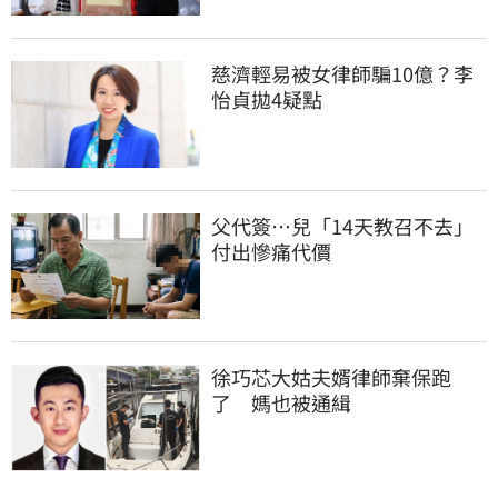
慈濟輕易被女律師騙10億？李
怡貞拋4疑點
父代簽…兒「14天教召不去」
付出慘痛代價
徐巧芯大姑夫婿律師棄保跑
了　媽也被通緝