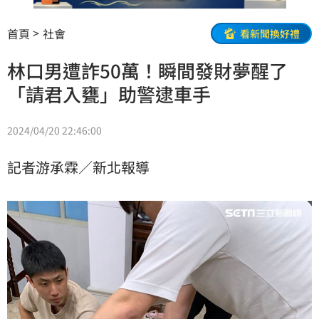
首頁
社會
看新聞換好禮
林口男遭詐50萬！瞬間發財夢醒了
「請君入甕」助警逮車手
2024/04/20 22:46:00
記者游承霖／新北報導