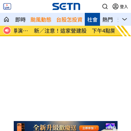
登入
即時
颱風動態
台股怎投資
社會
熱門
影音
演狂
新／注意！這家營建股 下午4點開重訊
逼親鄰
曝