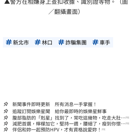
▲警方在相嫌身上查扣收據、識別證等物。（圖
／翻攝畫面）
新北市
林口
詐騙集團
車手
新聞事件即時更新 所有消息一手掌握！
追蹤訂閱娛樂星聞 給你最即時的娛樂星鮮事
腹部脂肪的「剋星」找到了，常吃這幾物，吃走大肚
PR
囊，瘦出小蠻腰
減肥首選，檸檬加它，堅持一週，腰細了，瘦到你懷疑
PR
人生
伴侶和妳一起預防HPV，才有資格說愛妳！
PR