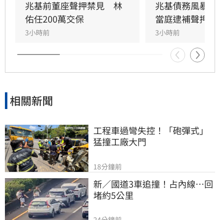
兆基前董座聲押禁見　林
兆基債務風暴！
佑任200萬交保
當庭逮補聲押禁
3小時前
3小時前
相關新聞
工程車過彎失控！「砲彈式」
猛撞工廠大門
18分鐘前
新／國道3車追撞！占內線…回
堵約5公里
24分鐘前