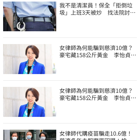
我不是清潔員！保全「拒倒垃
圾」上班3天被炒 找法院討公
道結果出爐
女律師為何能騙到慈濟10億？
豪宅藏158公斤黃金 李怡貞驚
曝背後身分
女律師為何能騙到慈濟10億？
豪宅藏158公斤黃金 李怡貞驚
曝背後身分
女律師代購疫苗騙走10.6億！