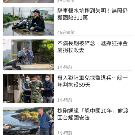
騎車輾水坑摔到失明！無照仍
獲國賠311萬
46分鐘前
不滿長期被碎念　尪抓狂揮金
屬拐杖殺妻
1小時前
母入獄陸軍兒探監逃兵…躲一
年判拘役59天
1小時前
槍砲通緝「躲中國20年」偷渡
回台觸國安法
1小時前