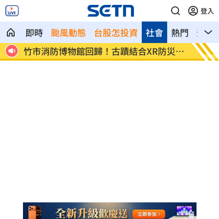
登入
即時
颱風動態
台股怎投資
社會
熱門
影音
災體
工程車過彎失控！「砲彈式」猛撞工廠大
柯志恩
門