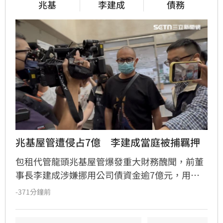
兆基
李建成
債務
兆基屋管遭侵占7億　李建成當庭被捕羈押
包租代管龍頭兆基屋管爆發重大財務醜聞，前董
事長李建成涉嫌挪用公司債資金逾7億元，用於
個人私用及支付前妻生活費，遭檢方依背信、侵
-371分鐘前
占等罪聲押禁見獲准。共同創辦人林佑任則以
200萬元交保並限制出境。