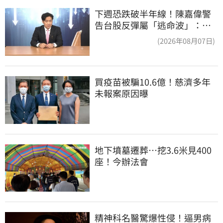
下週恐跌破半年線！陳嘉偉警
告台股反彈屬「逃命波」：空
頭大屠殺剛開始
(2026年08月07日)
買疫苗被騙10.6億！慈濟多年
未報案原因曝
地下墳墓遷葬…挖3.6米見400
座！今辦法會
精神科名醫驚爆性侵！逼男病