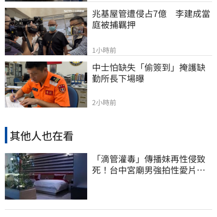
兆基屋管遭侵占7億　李建成當
庭被捕羈押
1小時前
中士怕缺失「偷簽到」掩護缺
勤所長下場曝
2小時前
其他人也在看
「滴管灌毒」傳播妹再性侵致
死！台中宮廟男強拍性愛片
惡行曝光