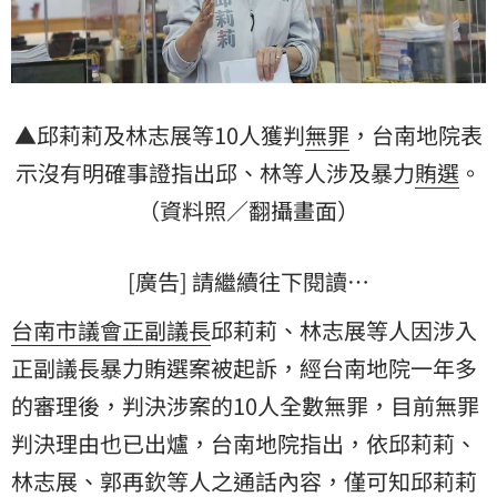
▲邱莉莉及林志展等10人獲判
無罪
，台南地院表
示沒有明確事證指出邱、林等人涉及暴力
賄選
。
（資料照／翻攝畫面）
[廣告] 請繼續往下閱讀…
台南市議會
正副議長
邱莉莉、林志展等人因涉入
正副議長暴力賄選案被起訴，經台南地院一年多
的審理後，判決涉案的10人全數無罪，目前無罪
判決理由也已出爐，台南地院指出，依邱莉莉、
林志展、郭再欽等人之通話內容，僅可知邱莉莉