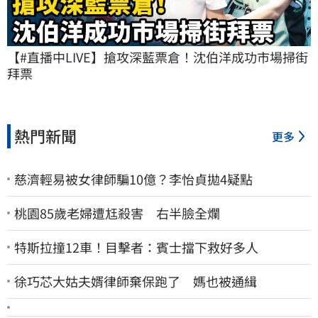
【#直播中LIVE】搶攻深藍票倉！沈伯洋成功市場掃街
拜票
熱門新聞
更多
慈濟輕易被女律師騙10億？李怡貞拋4疑點
桃園85歲老婦遭尪殺害 右半臉全爛
特斯拉撞12車！目擊者：賓士擋下救好多人
徐巧芯大姑夫婿律師棄保跑了 媽也被通緝