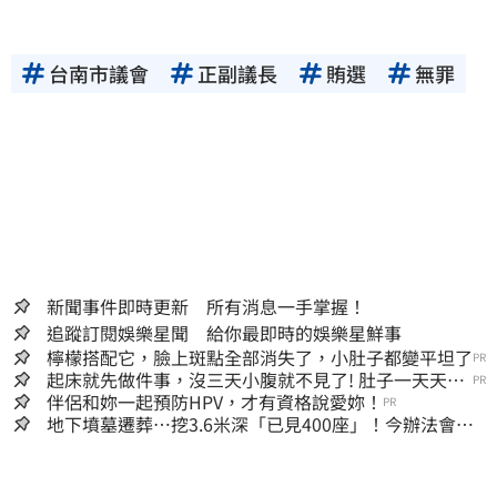
台南市議會
正副議長
賄選
無罪
新聞事件即時更新 所有消息一手掌握！
追蹤訂閱娛樂星聞 給你最即時的娛樂星鮮事
檸檬搭配它，臉上斑點全部消失了，小肚子都變平坦了
PR
起床就先做件事，沒三天小腹就不見了! 肚子一天天變
PR
小！
伴侶和妳一起預防HPV，才有資格說愛妳！
PR
地下墳墓遷葬…挖3.6米深「已見400座」！今辦法會安
撫祖先