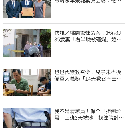
慈濟多年未報案原因曝：檢警
上門才知被騙
快訊／桃園驚悚命案！尪狠殺
85歲妻「右半臉被砸爛」媳報
案：公公殺婆婆
爸爸代簽教召令！兒子未盡後
備軍人義務「14天教召不去」
換3個月刑期
我不是清潔員！保全「拒倒垃
圾」上班3天被炒 找法院討公
道結果出爐