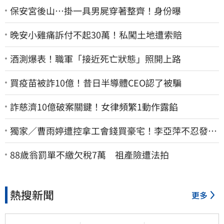
保安宮後山…掛一具男屍穿著整齊！身份曝
晚安小雞痛訴付不起30萬！私闖土地遭索賠
酒測爆表！職軍「接近死亡狀態」照開上路
買疫苗被詐10億！昔日半導體CEO認了被騙
詐慈濟10億破案關鍵！女律頻繁1動作露餡
獨家／曹雨婷遭控拿工會錢買豪宅！李亞萍不忍發
聲：余天管工會都貼錢
88歲翁罰單不繳欠稅7萬 祖產險遭法拍
熱搜新聞
更多