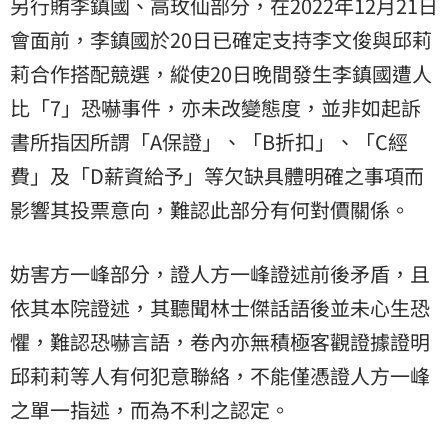
另行賄李鎮國、高玫仙部分，在2022年12月21日
會面前，李鎮國於20日已確定支持李文俊與邱莉
莉合作搭配競選，縱使20日晚間發生李鎮國遭人
比「7」恐嚇事件，亦未改變態度，並非如起訴
書所指因所謂「A保證」、「B折扣」、「C經
費」及「D薪資給予」等欠缺具體明確之事項而
影響其投票意向，難認此部分有何對價關係。
妨害方一峰部分，證人方一峰證述前後矛盾，且
依其本院證述，其聽聞林士傑話語後並未心生恐
懼，難認恐嚇言語，卷內亦無積極客觀證據證明
邱莉莉等人有何犯意聯絡，不能僅憑證人方一峰
之單一指述，而為不利之認定。