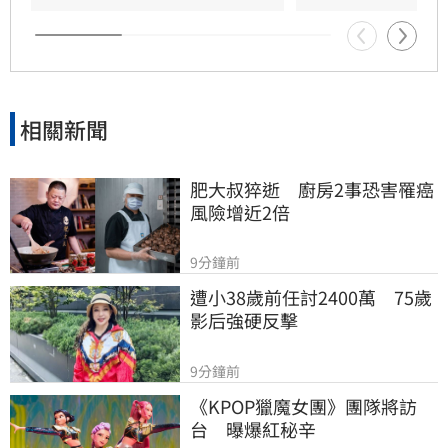
與船務公告，隨時掌握最新航班與船班動態，並
提前調整行程與住宿安排，以確保旅遊順暢與自
身安全。
相關新聞
肥大叔猝逝　廚房2事恐害罹癌
風險增近2倍
9分鐘前
遭小38歲前任討2400萬　75歲
影后強硬反擊
9分鐘前
《KPOP獵魔女團》團隊將訪
台　曝爆紅秘辛