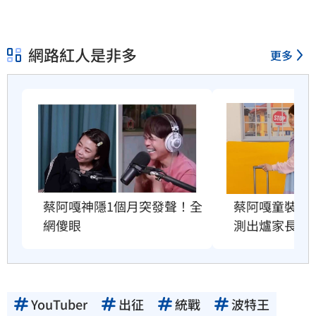
網路紅人是非多
更多
蔡阿嘎神隱1個月突發聲！全
蔡阿嘎童裝爆造
網傻眼
測出爐家長傻
YouTuber
出征
統戰
波特王