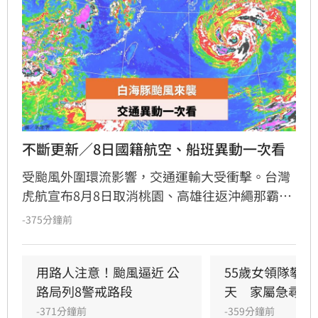
不斷更新／8日國籍航空、船班異動一次看
受颱風外圍環流影響，交通運輸大受衝擊。台灣
虎航宣布8月8日取消桃園、高雄往返沖繩那霸及
桃園往返石垣島共8個航班，並調整部分首爾仁
-375分鐘前
川航線時間；中華航空亦取消8月8日台中往返沖
繩航班，桃園往返沖繩班機則延後起飛。此外，
受海象不佳影響，台東及後壁湖往返蘭嶼的船班
用路人注意！颱風逼近 公
55歲女領隊攀八
於8月6日至8月9日全面停駛。提醒近期有出國或
路局列8警戒路段
天　家屬急尋
離島旅遊計畫的旅客，務必透過各航空公司官網
-371分鐘前
-359分鐘前