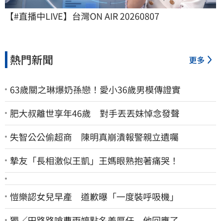
【#直播中LIVE】台灣ON AIR 20260807
熱門新聞
更多
63歲關之琳爆奶孫戀！愛小36歲男模傳證實
肥大叔離世享年46歲 對手丟丟妹悼念發聲
失智公公偷超商 陳明真崩潰報警親立遺囑
摯友「長相激似王凱」王媽眼熟抱著痛哭！
愷樂認女兒早產 道歉曝「一度裝呼吸機」
獨／田路路嗆曹雨婷點名姜厚任 他回應了