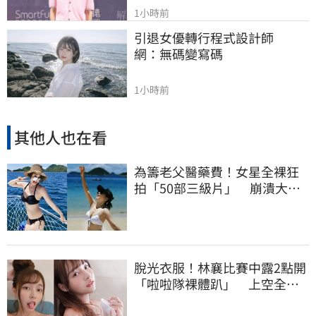
1小時前
引退女優轉行程式設計師　
網：無碼變寫碼
1小時前
其他人也在看
為籌老父醫藥費！女星全裸狂
拍「50部三級片」 崩潰大
哭：沒靈魂了
脫光衣服！林襄比賽中露2點開
「啦啦隊裸體趴」 上空全裸
被看光光