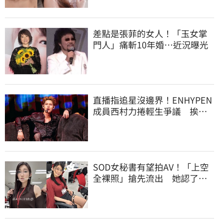
差點是張菲的女人！「玉女掌
門人」痛斬10年婚…近況曝光
直播指追星沒邊界！ENHYPEN
成員西村力捲輕生爭議 挨
批：獨厚國外粉絲
SOD女秘書有望拍AV！「上空
全裸照」搶先流出 她認了：
上班7個月沒男友