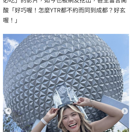
酸「好巧喔！怎麼YTR都不約而同到成都？好玄
喔！」