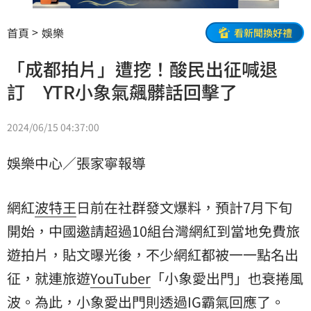
首頁
娛樂
看新聞換好禮
「成都拍片」遭挖！酸民出征喊退
訂 YTR小象氣飆髒話回擊了
2024/06/15 04:37:00
娛樂中心／張家寧報導
網紅
波特王
日前在社群發文爆料，預計7月下旬
開始，中國邀請超過10組台灣網紅到當地免費旅
遊拍片，貼文曝光後，不少網紅都被一一點名
出
征
，就連旅遊
YouTuber
「小象愛出門」也衰捲風
波。為此，小象愛出門則透過IG霸氣回應了。