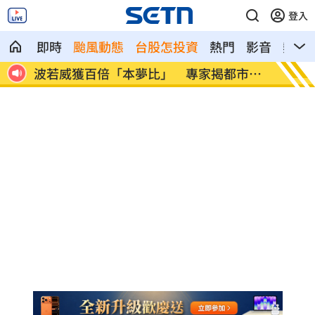
登入
即時
颱風動態
台股怎投資
熱門
影音
熱搜
市傳
LINE更新傳災情！ 用戶怨「主題全報
美國出
廢」
進