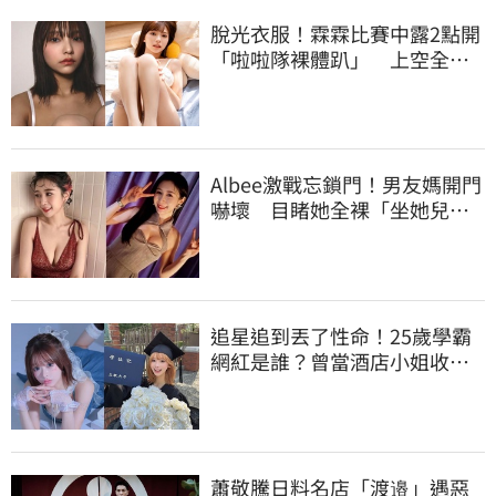
脫光衣服！霖霖比賽中露2點開
「啦啦隊裸體趴」 上空全裸
被看光光
Albee激戰忘鎖門！男友媽開門
嚇壞 目睹她全裸「坐她兒子
身上」
追星追到丟了性命！25歲學霸
網紅是誰？曾當酒店小姐收入
破億 警方證實
蕭敬騰日料名店「渡邉」遇惡