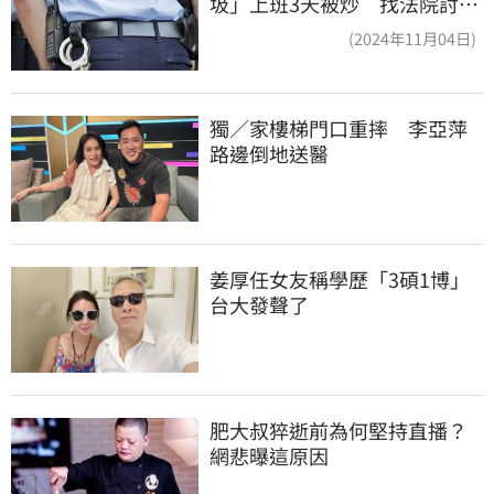
圾」上班3天被炒 找法院討公
道結果出爐
(2024年11月04日)
獨／家樓梯門口重摔　李亞萍
路邊倒地送醫
姜厚任女友稱學歷「3碩1博」 
台大發聲了
肥大叔猝逝前為何堅持直播？
網悲曝這原因