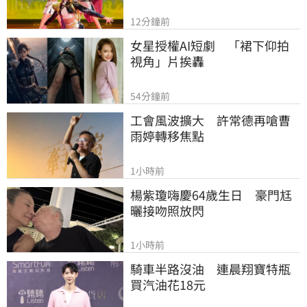
12分鐘前
女星授權AI短劇　「裙下仰拍
視角」片挨轟
54分鐘前
工會風波擴大　許常德再嗆曹
雨婷轉移焦點
1小時前
楊紫瓊嗨慶64歲生日　豪門尪
曬接吻照放閃
1小時前
騎車半路沒油　連晨翔寶特瓶
買汽油花18元