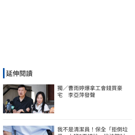
延伸閱讀
獨／曹雨婷爆拿工會錢買豪
宅　李亞萍發聲
我不是清潔員！保全「拒倒垃