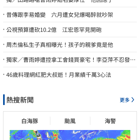
昔傳跟李易婚變 六月遭女兒爆喝醉就吵架
公視預算遭砍10.2億 江宏恩罕見開砲
周杰倫私生子真相曝光！孩子的親爹竟是他
獨家／曹雨婷遭控拿工會錢買豪宅！李亞萍不忍發
聲：余天管工會都貼錢
46歲料理網紅肥大叔逝！月業績千萬3心法
熱搜新聞
更多
白海豚
颱風
海警