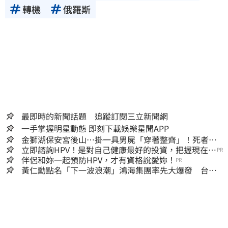
轉機
俄羅斯
最即時的新聞話題 追蹤訂閱三立新聞網
一手掌握明星動態 即刻下載娛樂星聞APP
金獅湖保安宮後山…掛一具男屍「穿著整齊」！死者身
份曝
立即諮詢HPV！是對自己健康最好的投資，把握現在不
PR
嫌晚！
伴侶和妳一起預防HPV，才有資格說愛妳！
PR
黃仁勳點名「下一波浪潮」鴻海集團率先大爆發 台股
這族群全面噴出