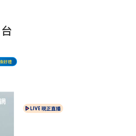
 台
換好禮
現正直播