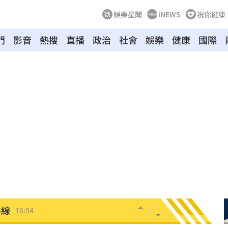
娛樂星聞
iNEWS
祝你健康
門
影音
熱搜
直播
政治
社會
娛樂
健康
國際
心
16:11
白骨
16:10
經歷
16:06
雨婷
16:05
勸架
16:04
季線
16:04