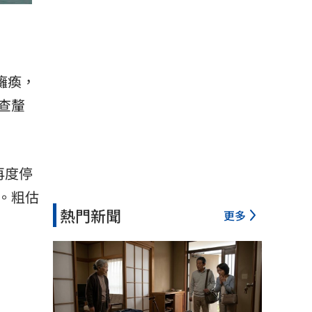
癱瘓，
查釐
再度停
。粗估
熱門新聞
更多