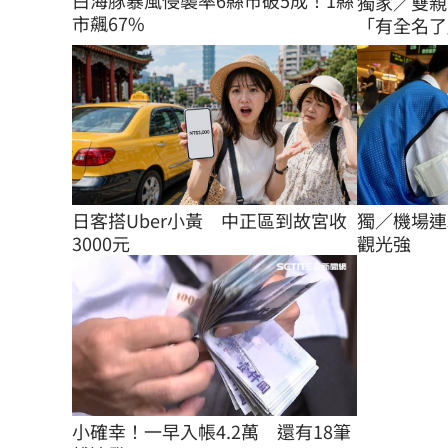
白海豚暴風侵襲率6縣市破5成！1縣
獨家／雙親
市飆67%
「有全名了
日客搭Uber小黃　中正區到故宮收
獨／機場連
3000元
觀光強
小確幸！一早入帳4.2萬　還有18筆