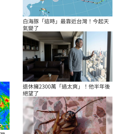
白海豚「這時」最靠近台灣！今起天
氣變了
退休擁2300萬「過太爽」！他半年後
絕望了