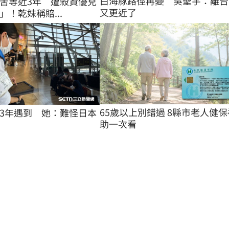
白海豚路徑再變　吳聖宇：離台
苦等近3年 遭殺資優兒
又更近了
」！乾妹稱賠...
65歲以上別錯過 8縣市老人健保
3年遇到　她：難怪日本
助一次看