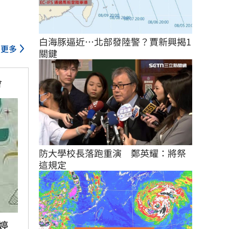
白海豚逼近…北部發陸警？賈新興揭1
更多
關鍵
會
防大學校長落跑重演　鄭英耀：將祭
這規定
婷