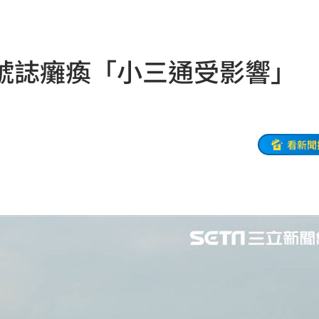
了
16:02
山症
16:00
號誌癱瘓「小三通受影響」
場慘
15:59
業男
15:59
幕
15:59
看新聞
觸法
15:59
說明
15:58
彩」
15:52
這句
15:52
焦
15:52