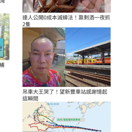
灣
達人公開0成本滅蟑法！靠剩酒一夜抓
2隻
補
吊車大王哭了！望新豐車站感謝憶起
這瞬間