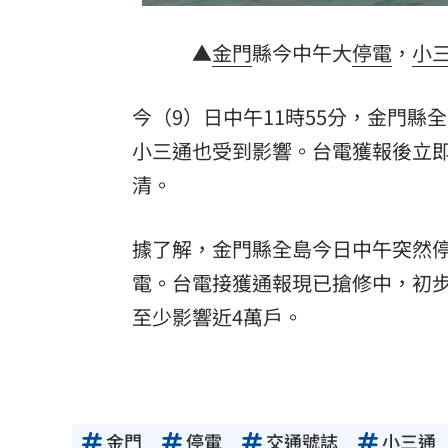
酷澎「爸氣父親節」國際官方品牌齊聚
▲
金門
縣今中午大
停電
，
小
罕病博士彭士齊 輪椅上的生命覺醒！
11
今（9）日中午11時55分，金門
小三通也受到影響。台電獲報後立
清。
據了解，金門縣全島今日中午突然
電。台電接獲通報現已搶修中，初
至少影響近4萬戶。
金門
停電
交通號誌
小三通