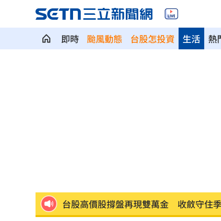
即時
颱風動態
台股怎投資
生活
熱
15年前拍那些年爆紅 柯震東突痛批噁
失蹤5個月！新竹男墜300米深谷…已成
鬼月入厝觸禁忌！家具亂飛 江柏樂曝
再槓演藝工會 池秋美、班鐵翔妻轟曹
NCC沒委員！白質疑1事爆爭執韓國瑜急
台股高價股撐盤再現雙萬金 收斂守住