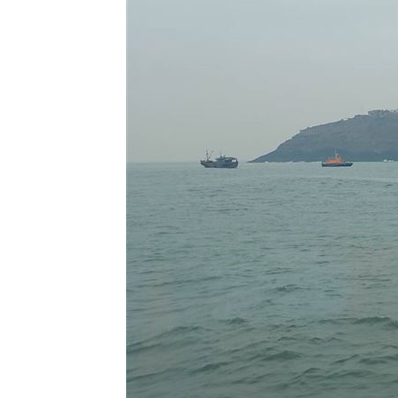
每投1元創1.8倍影響 凱基金永續布局
羅志祥談偶像飯撒互動 認了：開心最
台灣地震97％是這2種 氣象署認證破壞
AIT推韌性台灣系列文 首波聚焦災害管
台灣彩券開獎直播中
20:31
LIVE三立+24小時直播
15:27
三立iNEWS新聞台線上直播
18:00
市場到酒場料理！可果美蕃茄醬創無限
父親節送會拉筋的按摩椅 爸爸「筋歡喜
油品食安事件引關注 挑選保健食品要注