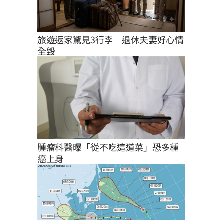
旅遊返家驚見3行李　退休夫妻好心情
全毀
腫瘤科醫曝「從不吃這道菜」恐多種
癌上身