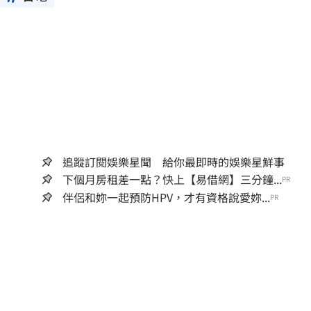
追蹤訂閱娛樂星聞 給你最即時的娛樂星鮮事
下個月房租差一點？快上【易借網】三分鐘...
PR
伴侶和妳一起預防HPV，才有資格說愛妳...
PR