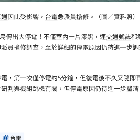
11:00
三通
因此受影響，
台電
急派員搶修。（圖／資料照）
:00
縣全島傳出大停電！不僅室內一片漆黑，連
交通號誌
都
即派員搶修調查，至於詳細的停電原因仍待進一步調
停電，第一次僅停電約5分鐘，但復電後不久又隨即
步研判與機組跳機有關，但停電原因仍待進一步釐清
台電