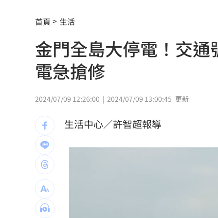
早餐店「1畫面」釣出始源朝聖 台粉傻
首頁
生活
過半台北人評725不成功 他：蔣萬安高
金門全島大停電！交通
保全「拒倒垃圾」：我不是清潔員！下
電急搶修
女律假買疫苗詐慈濟10億！主謀竟是無
胡瓜保險箱百萬現金消失 鬆口驚人內
2024/07/09 12:26:00
2024/07/09 13:00:45
更新
上班遲到1分鐘被迫請假1hr 律師：已
生活中心／許智超報導
白海豚逼近「會發陸警」？氣象署最新
路邊長樹藤釀禍！騎士慘勾摔車「臉掛
台中社宅文宣驚見中國國徽 林楚茵轟
談中聯風波 蘇南維:靠近選舉怎麼講都失