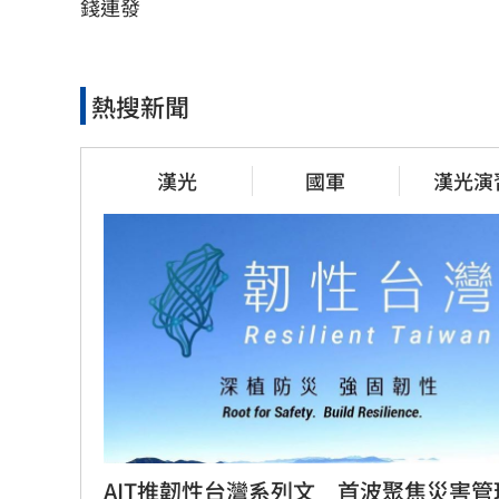
錢連發
熱搜新聞
漢光
國軍
漢光演
AIT推韌性台灣系列文　首波聚焦災害管