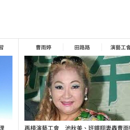
習
曹雨婷
田路路
演藝工
理
再槓演藝工會　池秋美、班鐵翔妻轟曹雨