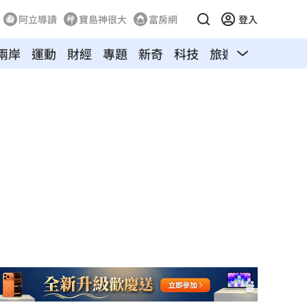
阿立導讀
寶島神很大
富房網
登入
兩岸
運動
財經
專題
新奇
科技
旅遊
汽車
寵物