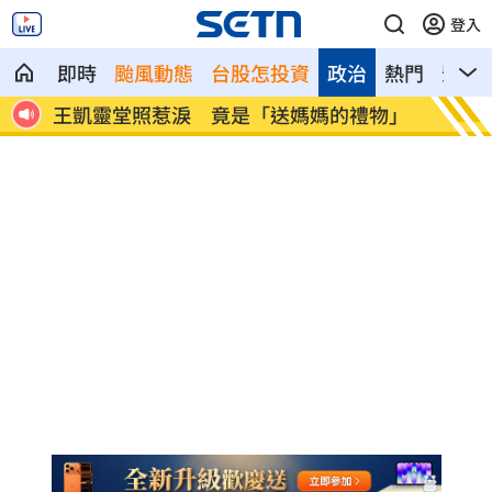
登入
即時
颱風動態
台股怎投資
政治
熱門
影音
育旅
王凱靈堂照惹淚 竟是「送媽媽的禮物」
新／國
迷