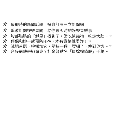
最即時的新聞話題 追蹤訂閱三立新聞網
追蹤訂閱娛樂星聞 給你最即時的娛樂星鮮事
腹部脂肪的「剋星」找到了，常吃這幾物，吃走大肚
PR
囊，瘦出小蠻腰
伴侶和妳一起預防HPV，才有資格說愛妳！
PR
減肥首選，檸檬加它，堅持一週，腰細了，瘦到你懷疑
PR
人生
台股崩跌是逃命波？杜金龍點名「這檔權值股」千萬別
長抱