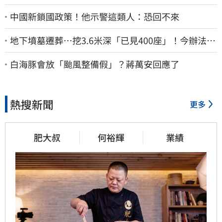
中國新鎖國政策！他示警這類人：恐回不來
地下墳墓遷葬…挖3.6米深「已見400座」！今辦法會
安撫祖先
白海豚會放「颱風整備假」？蔣萬安回應了
熱搜新聞
更多
肥大叔
何裕輝
業績