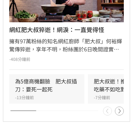
網紅肥大叔猝逝！網淚：一直覺得怪
擁有97萬粉絲的知名網紅廚師「肥大叔」何裕輝
驚傳猝逝，享年不明，粉絲團於6日晚間證實其
已於5日離世，消息震驚全網。肥大叔生前最後
-408分鐘前
一次直播僅在8月3日，隨後因內部整頓暫停直
播，沒想到竟成絕響。許多長期追蹤的網友回
憶，肥大叔近半年來身形暴瘦且氣色不佳，當時
為5億商機翻臉　肥大叔插
肥大叔逝！推黑
便感到擔憂，如今噩耗傳出，大批粉絲湧入粉專
刀：要死一起死
吃藥不如吃對食
留言哀悼。團隊表示治喪事宜將由家屬安排，並
-13分鐘前
-7分鐘前
懇請外界給予空間。這位以教學美食聞名的網紅
突然殞落，讓無數觀眾深感遺憾與不捨，也引發
各界對其健康狀況的討論與關注。