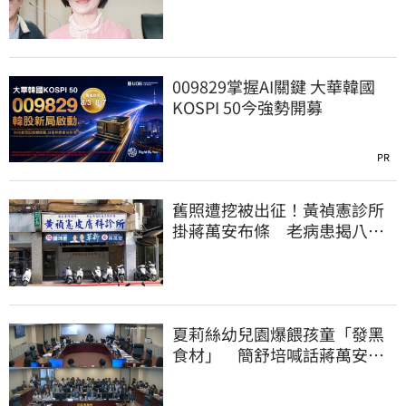
你思考一下
009829掌握AI關鍵 大華韓國
KOSPI 50今強勢開募
PR
舊照遭挖被出征！黃禎憲診所
掛蔣萬安布條 老病患揭八仙
塵爆暖舉聲援
夏莉絲幼兒園爆餵孩童「發黑
食材」 簡舒培喊話蔣萬安：
主動查明真相