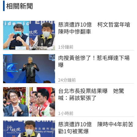
相關新聞
慈濟遭詐10億　柯文哲當年嗆
陳時中慘翻車
1分鐘前
肉搜黃爸慘了！惹毛輝達下場
曝
24分鐘前
台北市長投票結果曝　她驚
喊：蔣該緊張了
1小時前
慈濟遭詐10億　陳時中4年前苦
勸1句被罵爆