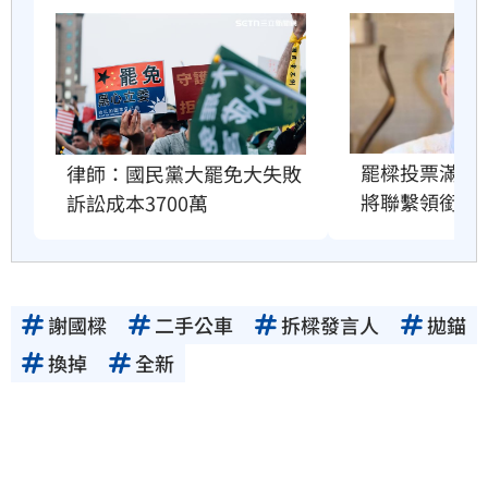
罷樑投票滿1
律師：國民黨大罷免大失敗
將聯繫領銜人
訴訟成本3700萬
謝國樑
二手公車
拆樑發言人
拋錨
換掉
全新