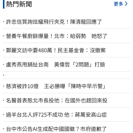
熱門新聞
更多
許忠信質詢炫耀飛行夾克！陳清龍回應了
營養午餐廚餘爆量！北市：給弱勢 她怒了
鄭麗文訪中要480萬！民主基金會：沒撤案
盧秀燕甩鍋扯台南 黃偉哲「2問題」打臉
慈濟被詐10億 王必勝曝「陳時中早示警」
名醫首表態北市長投他：在國外也趕回來投
過半台北人評725不成功 他：蔣萬安高山症
台中市公告AI生成配中國國徽？市府道歉了