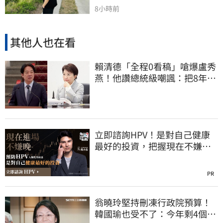
8小時前
其他人也在看
賴清德「全程0看稿」嗆爆盧秀
燕！他讚總統級嘲諷：把8年總
帳一次掀翻
立即諮詢HPV！是對自己健康
最好的投資，把握現在不嫌
晚！
PR
翁曉玲堅持刪凍行政院預算！
韓國瑜也受不了：今年剩4個月