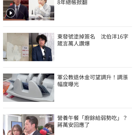
8年總帳掀翻
東發號塗掉簽名　沈伯洋16字
箴言萬人讚爆
軍公教退休金可望調升！調漲
幅度曝光
營養午餐「廚餘給弱勢吃」？
蔣萬安回應了