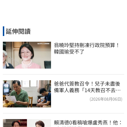
延伸閱讀
翁曉玲堅持刪凍行政院預算！
韓國瑜受不了
爸爸代簽教召令！兒子未盡後
備軍人義務「14天教召不去」
換3個月刑期
(2026年08月06日)
賴清德0看稿嗆爆盧秀燕！他：