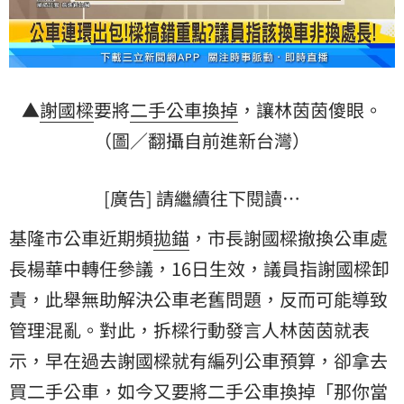
▲
謝國樑
要將
二手公車
換掉
，讓林茵茵傻眼。
（圖／翻攝自前進新台灣）
[廣告] 請繼續往下閱讀…
基隆市公車近期頻
拋錨
，市長謝國樑撤換公車處
長楊華中轉任參議，16日生效，議員指謝國樑卸
責，此舉無助解決公車老舊問題，反而可能導致
管理混亂。對此，拆樑行動發言人林茵茵就表
示，早在過去謝國樑就有編列公車預算，卻拿去
買二手公車，如今又要將二手公車換掉「那你當