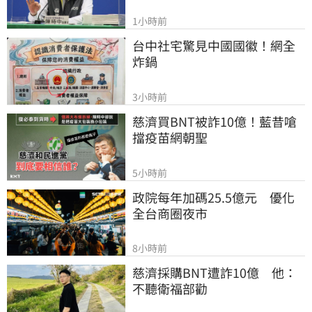
1小時前
台中社宅驚見中國國徽！網全
炸鍋
3小時前
慈濟買BNT被詐10億！藍昔嗆
擋疫苗網朝聖
5小時前
政院每年加碼25.5億元　優化
全台商圈夜市
8小時前
慈濟採購BNT遭詐10億　他：
不聽衛福部勸