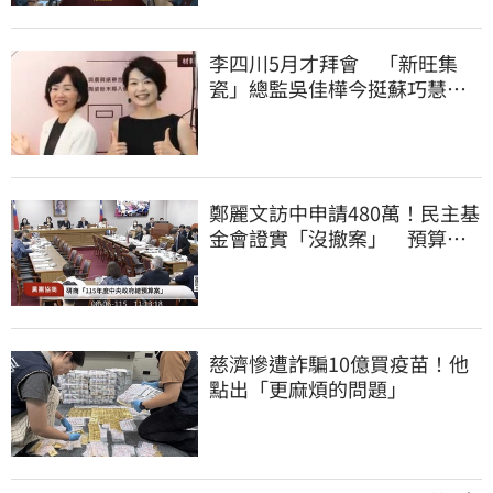
李四川5月才拜會 「新旺集
瓷」總監吳佳樺今挺蘇巧慧：
人生中的超人
鄭麗文訪中申請480萬！民主基
金會證實「沒撤案」 預算被
砍960萬
慈濟慘遭詐騙10億買疫苗！他
點出「更麻煩的問題」