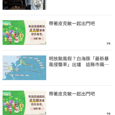
帶著皮克敏一起出門吧
PR
明放颱風假？白海豚「最新暴
風侵襲率」出爐 這縣市飆
64％最高
帶著皮克敏一起出門吧
PR