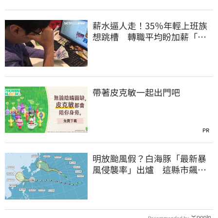
薪水逼人走！35％年輕上班族
想跳槽 轉職平均盼加薪「破
萬元」
帶著皮克敏一起出門吧
PR
明放颱風假？白海豚「最新暴
風侵襲率」出爐 這縣市飆
64％最高
Recommended by