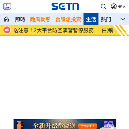
登入
即時
颱風動態
台股怎投資
生活
熱門
影音
服務
白海豚路徑搖擺 專家：北台灣明顯颱風
2槍破
天