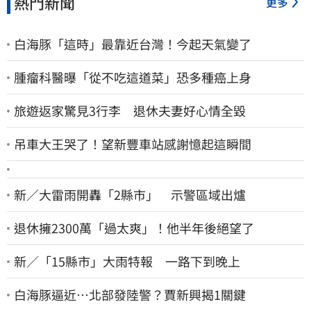
熱門新聞
更多
白海豚「這時」最靠近台灣！今起天氣變了
腫瘤科醫曝「從不吃這道菜」恐多種癌上身
旅遊返家驚見3行李 退休夫妻好心情全毀
吊車大王哭了！望新豐車站感謝憶起這瞬間
新／大雷雨開轟「2縣市」 示警區域出爐
退休擁2300萬「過太爽」！他半年後絕望了
新／「15縣市」大雨特報 一路下到晚上
白海豚逼近…北部發陸警？賈新興揭1關鍵