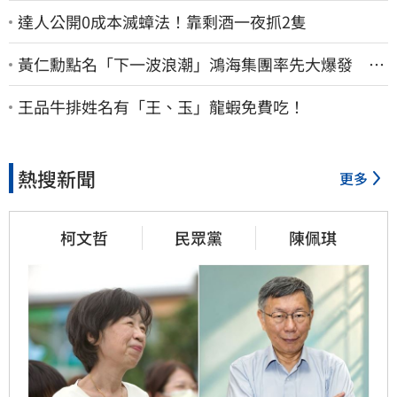
達人公開0成本滅蟑法！靠剩酒一夜抓2隻
黃仁勳點名「下一波浪潮」鴻海集團率先大爆發 台
股這族群全面噴出
王品牛排姓名有「王、玉」龍蝦免費吃！
熱搜新聞
更多
柯文哲
民眾黨
陳佩琪