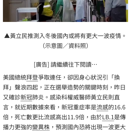
▲黃立民推測入冬後國內或將有更大一波疫情。
（示意圖／資料照）
[廣告] 請繼續往下閱讀…
美國總統
拜登
爭取連任，卻因身心狀況引「換
拜」聲浪四起，正在選舉造勢的關鍵時刻，昨日
又確診
新冠
肺炎。感染科權威醫師黃立民則直
言，就近期數據來看，新冠重症率是
流感
的16.6
倍，死亡數更比流感高出11.9倍，由於
LB.1
是傳
播力更強的
變異株
，預測國內恐將出現一波更大