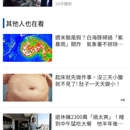
16分鐘前
其他人也在看
週末颱風假？白海豚掃過「紫
暴雨」開炸 氣象署不排除發
陸警
起床就先做件事，沒三天小腹
就不見了! 肚子一天天變小！
PR
退休擁2300萬「過太爽」！睡
到中午猛吃大餐 他半年後絕
望了