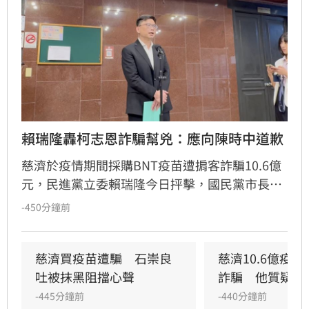
賴瑞隆轟柯志恩詐騙幫兇：應向陳時中道歉
慈濟於疫情期間採購BNT疫苗遭掮客詐騙10.6億
元，民進黨立委賴瑞隆今日抨擊，國民黨市長參
選人柯志恩等藍委當年質疑陳時中阻擋疫苗，如
-450分鐘前
今真相大白，柯志恩應該要正式跟陳時中及防疫
團隊道歉，認錯，承認當年的政治判斷、政治攻
擊是錯誤行為。
慈濟買疫苗遭騙　石崇良
慈濟10.6億疫
吐被抹黑阻擋心聲
詐騙　他質疑捐
-445分鐘前
-440分鐘前