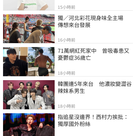
15小時前
獨／河北彩花現身味全主場　
傳想來台發展
16小時前
71萬網紅死家中　曾吸毒患又
憂鬱症36歲亡
18小時前
韓團連5年來台　他濃妝變澀谷
辣妹系男生
18小時前
指追星沒邊界！西村力挨批：
獨厚國外粉絲