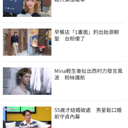
早餐店「1畫面」釣出始源朝
聖　台粉傻了
Mina輕生後扯出西村力發言風
波　粉絲護航
55歲才結婚破處　男星鬆口婚
前守貞內幕