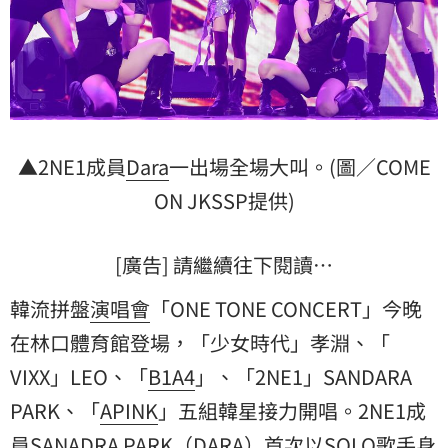
▲2NE1成員
Dara
一出場全場大叫。(圖／COME
ON JKSSP提供)
[廣告] 請繼續往下閱讀…
韓流拼盤
演唱會
「ONE TONE CONCERT」今晚
在林口體育館登場，「少女時代」孝淵、「
VIXX
」LEO、「
B1A4
」、「2NE1」SANDARA
PARK、「
APINK
」五組韓星接力開唱。2NE1成
員SANADRA PARK（DARA）首次以SOLO歌手身