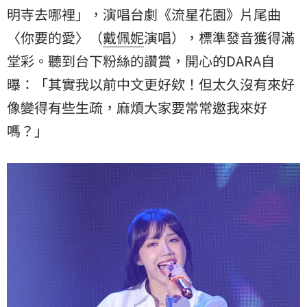
明寺去哪裡」，演唱台劇《流星花園》片尾曲
〈你要的愛〉（
戴佩妮
演唱），標準發音獲得滿
堂彩。聽到台下粉絲的讚賞，開心的DARA自
曝：「其實我以前中文更好欸！但太久沒有來好
像變得有些生疏，麻煩大家要常常邀我來好
嗎？」