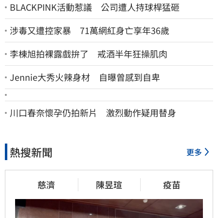
BLACKPINK活動惹議 公司遭人持球桿猛砸
涉毒又遭控家暴 71萬網紅身亡享年36歲
李棟旭拍裸露戲拚了 戒酒半年狂操肌肉
Jennie大秀火辣身材 自曝曾感到自卑
川口春奈懷孕仍拍新片 激烈動作疑用替身
熱搜新聞
更多
慈濟
陳昱瑄
疫苗