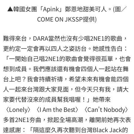
▲韓國女團「Apink」鄭恩地甜美可人。(圖／
COME ON JKSSP提供)
難得來台，DARA當然也沒有少唱2NE1的歌曲，
更約定一定會再以四人之姿訪台。她感性告白：
「一開始自己唱2NE1的歌曲會覺得很孤單，也會
想到成員。我們應該還有機會四個人一起站在舞
台上吧？我會持續祈禱，希望未來有機會能四個
人一起來台灣跟大家見面，但今天只有我，請大
家要代替沒來的成員幫我唱喔！」她帶來
〈Lonely〉〈I Am the Best〉〈Can't Nobody〉
多首2NE1夯曲，掀起全場高潮，離開前她再次表
達感謝：「隔這麼久再次聽到台灣Black Jack的