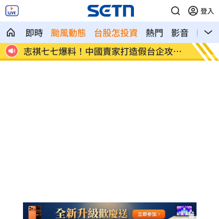
登入
即時
颱風動態
台股怎投資
熱門
影音
熱搜
是學生
志祺七七爆料！中國賣家打造假台企攻網
王凱追
購