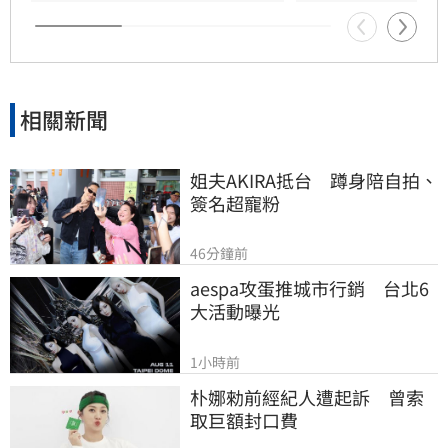
相關新聞
姐夫AKIRA抵台　蹲身陪自拍、
簽名超寵粉
46分鐘前
aespa攻蛋推城市行銷　台北6
大活動曝光
1小時前
朴娜勑前經紀人遭起訴　曾索
取巨額封口費