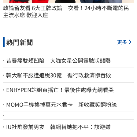
政論留友看 6大王牌政論一次看！24小時不斷電的民
主流水席 歡迎入座
熱門新聞
更多
昔暴瘦雙頰凹陷 大咖女星公開露臉狀態曝
韓大咖不服遭追稅30億 循行政救濟慘吞敗
ENHYPEN站姐直播亡！最後住處曝光網看哭
MOMO手機換掉萬元水君卡 新收藏笑翻粉絲
IU社群發前男友 韓網替她抱不平：該避嫌