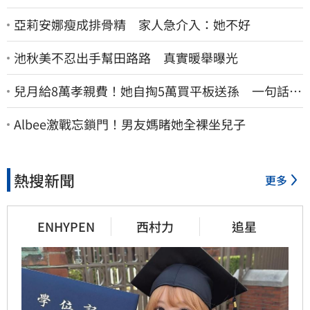
亞莉安娜瘦成排骨精 家人急介入：她不好
池秋美不忍出手幫田路路 真實暖舉曝光
兒月給8萬孝親費！她自掏5萬買平板送孫 一句話愣
原地「傷心不已」
Albee激戰忘鎖門！男友媽睹她全裸坐兒子
熱搜新聞
更多
ENHYPEN
西村力
追星