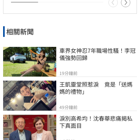
目前確切死因與詳細案情，仍待警方進一步調查
釐清，此消息也讓全球粉絲深感震驚與悲痛。
相關新聞
車界女神忍7年職場性騷！李冠
儀強勢回歸
19分鐘前
王凱靈堂照惹淚　竟是「送媽
媽的禮物」
49分鐘前
淚別高希均！沈春華悲痛揭私
下真面目