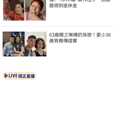
路領到退休金
63歲關之琳爆奶孫戀！愛小36
歲男模傳證實
現正直播