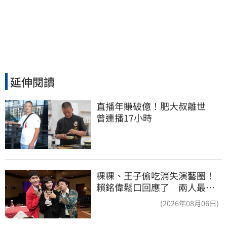
延伸閱讀
直播年賺破億！肥大叔離世　
曾連播17小時
粿粿、王子偷吃消失演藝圈！
賴銘偉鬆口回應了 兩人最新
近況曝光
(2026年08月06日)