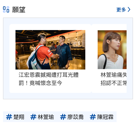
願望
更多
林萱瑜痛失摯
江宏恩震撼揭遭打耳光體
招認不正常病
罰！竟喊懷念至今
楚翔
林萱瑜
廖苡喬
陳冠霖