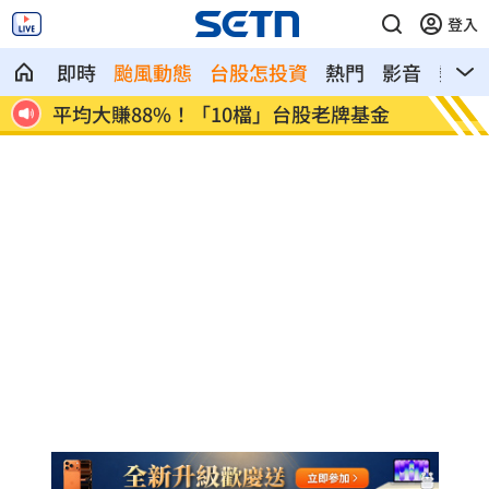
登入
即時
颱風動態
台股怎投資
熱門
影音
熱搜
金
肉搜黃爸慘了！惹毛輝達下場曝
川普簽
遊