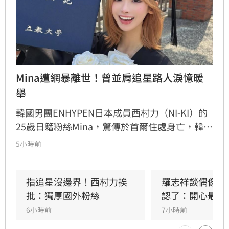
Mina遭網暴離世！曾並肩追星路人淚憶暖
舉
韓國男團ENHYPEN日本成員西村力（NI-KI）的
25歲日籍粉絲Mina，驚傳於首爾住處身亡，韓國
警方證實接獲報案並介入調查。生前Mina因追星
5小時前
行為與過往經歷，長期遭受網路霸凌與人身攻
擊。曾與她互動的粉絲感嘆，Mina本人親切善
良，絕非外界傳言般傲慢，對於她選擇極端方式
指追星沒邊界！西村力挨
羅志祥談偶像飯
結束生命感到遺憾與不捨。此事件再度引發外界
批：獨厚國外粉絲
認了：開心最重
對網路暴力及追星文化的關注。該名粉絲呼籲，
6小時前
7小時前
追星不應成為生活唯一寄託，應珍惜自身生命。