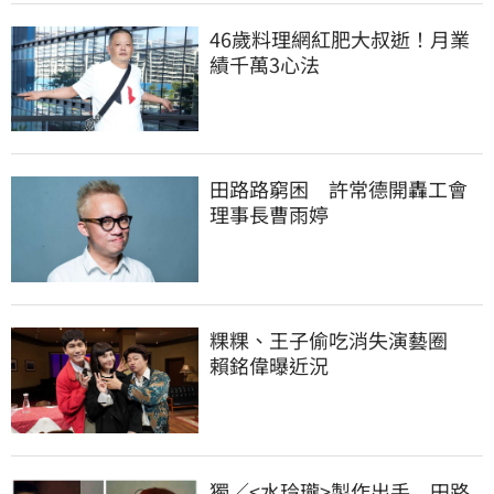
46歲料理網紅肥大叔逝！月業
績千萬3心法
田路路窮困　許常德開轟工會
理事長曹雨婷
粿粿、王子偷吃消失演藝圈　
賴銘偉曝近況
獨／<水玲瓏>製作出手　田路