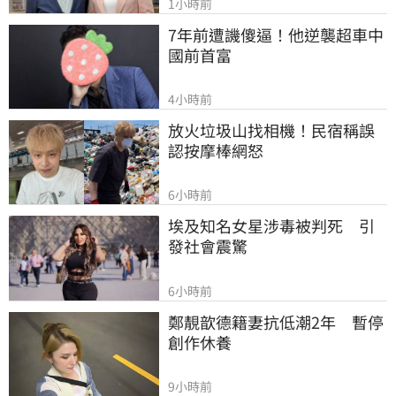
1小時前
7年前遭譏傻逼！他逆襲超車中
國前首富
4小時前
放火垃圾山找相機！民宿稱誤
認按摩棒網怒
6小時前
埃及知名女星涉毒被判死　引
發社會震驚
6小時前
鄭靚歆德籍妻抗低潮2年　暫停
創作休養
9小時前