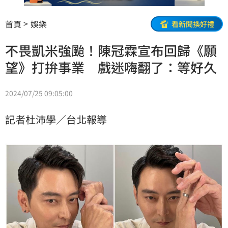
首頁
娛樂
看新聞換好禮
不畏凱米強颱！陳冠霖宣布回歸《願
望》打拚事業 戲迷嗨翻了：等好久
2024/07/25 09:05:00
記者杜沛學／台北報導