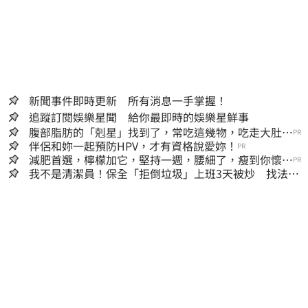
新聞事件即時更新 所有消息一手掌握！
追蹤訂閱娛樂星聞 給你最即時的娛樂星鮮事
腹部脂肪的「剋星」找到了，常吃這幾物，吃走大肚
PR
囊，瘦出小蠻腰
伴侶和妳一起預防HPV，才有資格說愛妳！
PR
減肥首選，檸檬加它，堅持一週，腰細了，瘦到你懷疑
PR
人生
我不是清潔員！保全「拒倒垃圾」上班3天被炒 找法院
討公道結果出爐