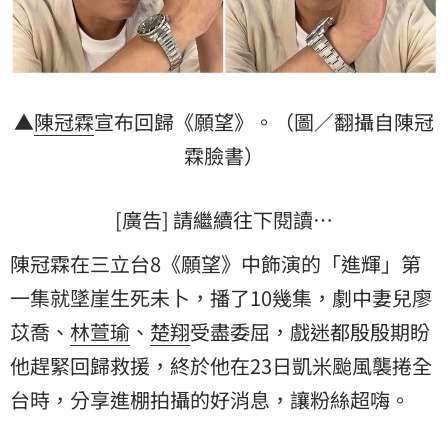
▲
陳冠霖
宣布回歸《願望》。（圖／翻攝自陳冠
霖臉書）
[廣告] 請繼續往下閱讀…
陳冠霖在三立台8《願望》中飾演的「進輝」第
一集就墜崖生死未卜，播了10幾集，劇中妻兒
廖
苡喬
、
林萱瑜
、
楚翔
受盡委屈，戲迷都殷殷期盼
他趕緊回歸救援，終於他在23日凱米颱風襲捲全
台時，分享進棚拍攝的好消息，讓粉絲超嗨。