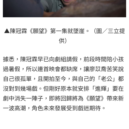
▲陳冠霖《願望》第一集就墜崖。（圖／三立提
供）
據悉，陳冠霖早已向劇組請假，前段時間陪小孩
過暑假，所以連首映會都缺席，讓廖苡喬苦笑說
自己很孤單，且開拍至今，與自己的「老公」都
沒對到幾場戲。但剛好原本就安排「進輝」要在
劇中消失一陣子，即將回歸將為《願望》帶來新
一波高潮，角色未來發展受到戲迷期待。