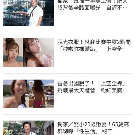
獨家／直播一年賺上億！肥大
叔背後辛酸面曝光 自評不及
格
脫光衣服！林襄比賽中露2點開
「啦啦隊裸體趴」 上空全裸
被看光光
薔薔出國脫了！「上空全裸」
挑戰最大天體營 粉紅美胸被
路人狂讚
獨家／娶小20歲嫩妻！65歲高
群嗨曝「性生活」 秘辛