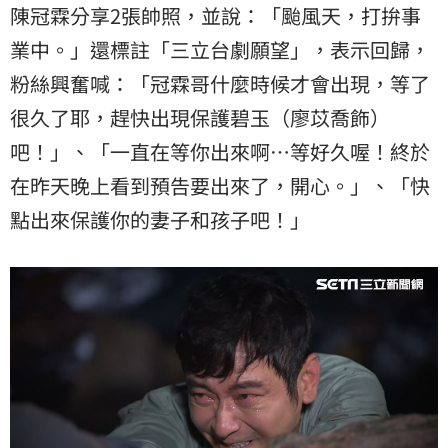
陳冠霖分享2張帥照，並說：「颱風天，打拚事
業中。」還標註「三立台劇願望」，表示回歸，
粉絲興奮喊：「冠霖哥什麼時候才會出現，等了
很久了耶，趕快出現保護碧玉（廖苡喬飾）
吧！」、「一直在等你出來啊⋯等好久喔！終於
在昨天晚上看到預告要出來了，開心。」、「快
點出來保護你的妻子和孩子吧！」