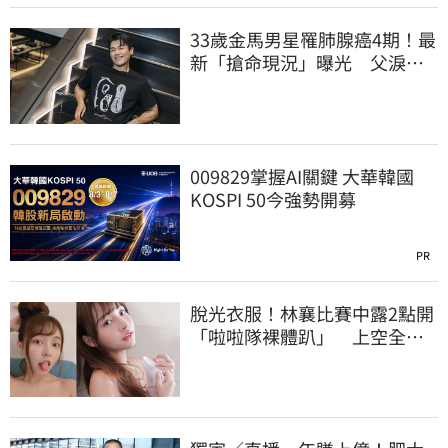
33歲金馬男星罹肺腺癌4期！最
新「搶命現況」曝光 父淚
崩：為何不是我
009829掌握AI關鍵 大華韓國
KOSPI 50今強勢開募
PR
脫光衣服！林襄比賽中露2點開
「啦啦隊裸體趴」 上空全裸
被看光光