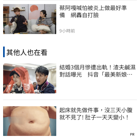
蔡阿嘎喊怕被炎上做最好準
備　網轟自打臉
9小時前
其他人也在看
結婚3個月慘遭出軌！渣夫鹹濕
對話曝光 抖音「最美新娘」
崩潰哭了
起床就先做件事，沒三天小腹
就不見了! 肚子一天天變小！
PR