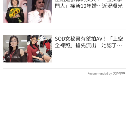
門人」痛斬10年婚…近況曝光
SOD女秘書有望拍AV！「上空
全裸照」搶先流出 她認了：
上班7個月沒男友
Recommended by