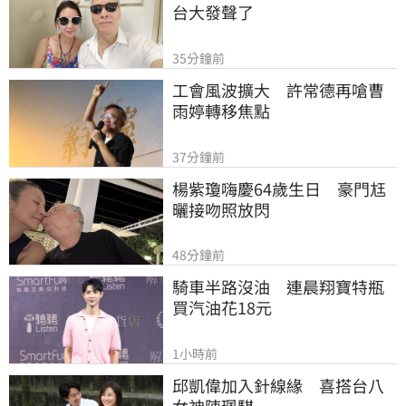
台大發聲了
35分鐘前
工會風波擴大　許常德再嗆曹
雨婷轉移焦點
37分鐘前
楊紫瓊嗨慶64歲生日　豪門尪
曬接吻照放閃
48分鐘前
騎車半路沒油　連晨翔寶特瓶
買汽油花18元
1小時前
邱凱偉加入針線緣　喜搭台八
女神陳珮騏