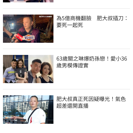
為5億商機翻臉　肥大叔插刀：
要死一起死
63歲關之琳爆奶孫戀！愛小36
歲男模傳證實
肥大叔真正死因疑曝光！氣色
超差還開直播