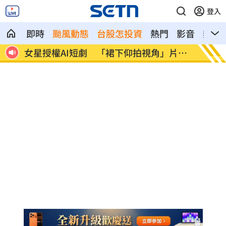
登入
即時
颱風動態
台股怎投資
熱門
影音
熱搜
恐失
女星授權AI短劇 「裙下仰拍視角」片挨
防代刀
轟
人