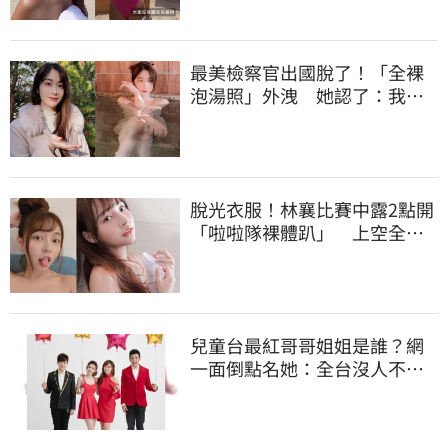
最美檢察官出國脫了！「全裸
泡湯照」外洩 她認了：我一
大突破
脫光衣服！林襄比賽中露2點開
「啦啦隊裸體趴」 上空全裸
被看光光
兒童台最紅哥哥姐姐是誰？網
一面倒點名她：全台沒人不認
識