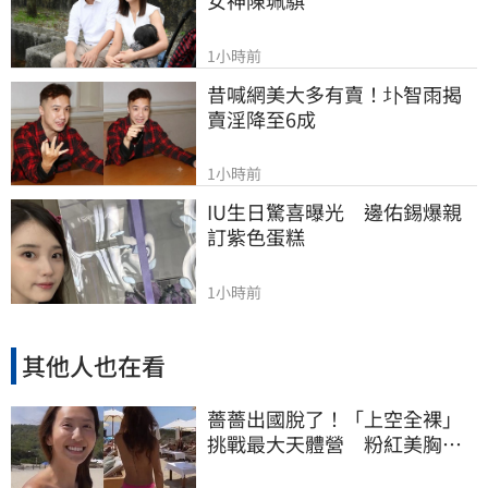
1小時前
昔喊網美大多有賣！圤智雨揭
賣淫降至6成
1小時前
IU生日驚喜曝光　邊佑錫爆親
訂紫色蛋糕
1小時前
其他人也在看
薔薔出國脫了！「上空全裸」
挑戰最大天體營 粉紅美胸被
路人狂讚