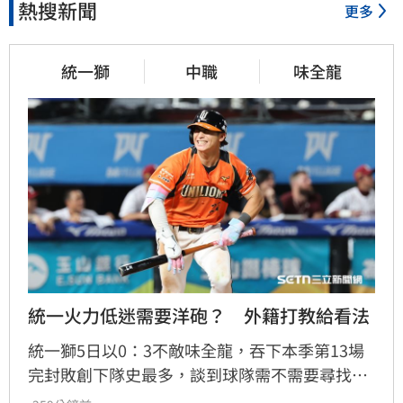
熱搜新聞
更多
統一獅
中職
味全龍
統一火力低迷需要洋砲？　外籍打教給看法
統一獅5日以0：3不敵味全龍，吞下本季第13場
完封敗創下隊史最多，談到球隊需不需要尋找洋
砲加強火力，外籍打擊教練馬修爾直言談補強不