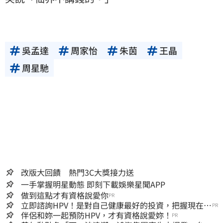
吳孟達
周家怡
朱茵
王晶
周星馳
改版大回饋 熱門3C大獎接力送
一手掌握明星動態 即刻下載娛樂星聞APP
做到這點才有資格說愛你
PR
立即諮詢HPV！是對自己健康最好的投資，把握現在不
PR
嫌晚！
伴侶和妳一起預防HPV，才有資格說愛妳！
PR