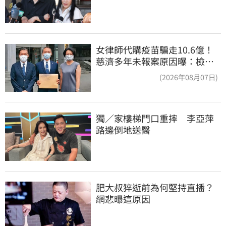
女律師代購疫苗騙走10.6億！
慈濟多年未報案原因曝：檢警
上門才知被騙
(2026年08月07日)
獨／家樓梯門口重摔　李亞萍
路邊倒地送醫
肥大叔猝逝前為何堅持直播？
網悲曝這原因