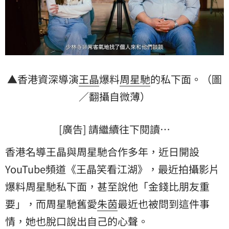
▲香港資深導演
王晶
爆料
周星馳
的私下面。（圖
／翻攝自微薄）
[廣告] 請繼續往下閱讀…
香港名導王晶與周星馳合作多年，近日開設
YouTube頻道《王晶笑看江湖》，最近拍攝影片
爆料周星馳私下面，甚至說他「金錢比朋友重
要」，而周星馳舊愛
朱茵
最近也被問到這件事
情，她也脫口說出自己的心聲。