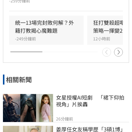
-259分鐘前
如談現況，也認為從開季到現在只有陳傑憲的表
現較為穩定，喊話其他選手也要跳出來。
統一13場完封敗何解？外
狂打雙殺超嘔　
籍打教揭心魔難題
策略一揮變2分
-249分鐘前
12小時前
相關新聞
女星授權AI短劇　「裙下仰拍
視角」片挨轟
26分鐘前
姜厚任女友稱學歷「3碩1博」 