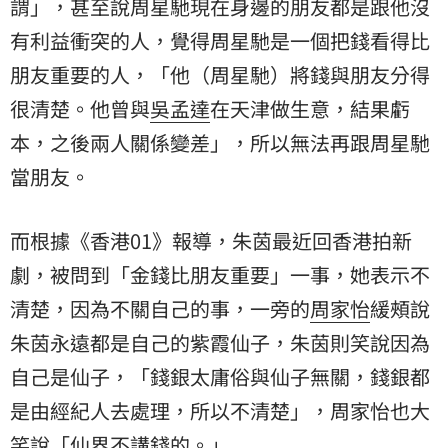
謂」，甚至說周星馳現在身邊的朋友都是跟他沒
有利益衝突的人，覺得周星馳是一個把錢看得比
朋友重要的人，「他（周星馳）將錢與朋友分得
很清楚。他曾與
吳孟達
在天津做生意，結果虧
本，之後兩人關係變差」，所以無法再跟周星馳
當朋友。
而根據《香港01》報導，朱茵最近回香港拍新
劇，被問到「金錢比朋友重要」一事，她表示不
清楚，因為不關自己的事，一旁的
周家怡
緩頰說
朱茵永遠都是自己的紫霞仙子，朱茵則笑說因為
自己是仙子，「錢銀太庸俗與仙子無關，錢銀都
是由經紀人去處理，所以不清楚」，周家怡也大
笑說「仙界不講錢的。」