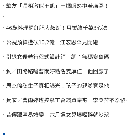
摯友「長相激似王凱」王媽眼熟抱著痛哭！
46歲料理網紅肥大叔逝！月業績千萬3心法
公視預算遭砍10.2億 江宏恩罕見開砲
引退女優轉行程式設計師 網：無碼變寫碼
獨／田路路嗆曹雨婷點名姜厚任 他回應了
周杰倫私生子真相曝光！孩子的親爹竟是他
獨家／曹雨婷遭控拿工會錢買豪宅！李亞萍不忍發
聲：余天管工會都貼錢
昔傳跟李易婚變 六月遭女兒爆喝醉就吵架