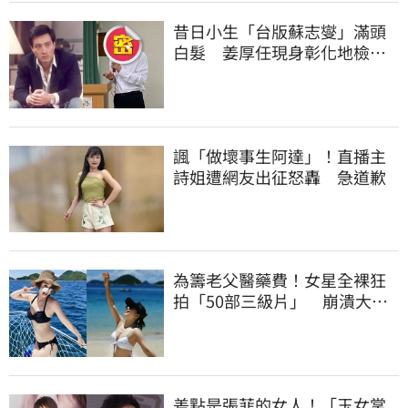
昔日小生「台版蘇志燮」滿頭
白髮 姜厚任現身彰化地檢
署！
諷「做壞事生阿達」！直播主
詩姐遭網友出征怒轟 急道歉
為籌老父醫藥費！女星全裸狂
拍「50部三級片」 崩潰大
哭：沒靈魂了
差點是張菲的女人！「玉女掌