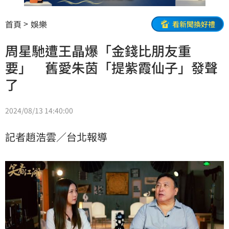
首頁
娛樂
看新聞換好禮
周星馳遭王晶爆「金錢比朋友重
要」 舊愛朱茵「提紫霞仙子」發聲
了
2024/08/13 14:40:00
記者趙浩雲／台北報導