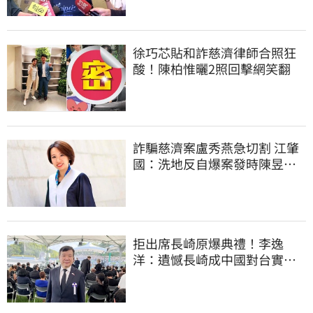
徐巧芯貼和詐慈濟律師合照狂
酸！陳柏惟曬2照回擊網笑翻
詐騙慈濟案盧秀燕急切割 江肇
國：洗地反自爆案發時陳昱瑄
與市府關係
拒出席長崎原爆典禮！李逸
洋：遺憾長崎成中國對台實施
法律戰的執行工具