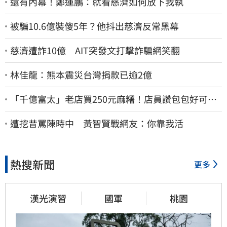
還有內幕！鄭運鵬：就看慈濟如何放下我執
被騙10.6億裝傻5年？他抖出慈濟反常黑幕
慈濟遭詐10億 AIT突發文打擊詐騙網笑翻
林佳龍：熊本震災台灣捐款已逾2億
「千億富太」老店買250元麻糬！店員讚包包好可
愛 笑回：我自己做的
遭挖昔罵陳時中 黃智賢戰網友：你靠我活
熱搜新聞
更多
漢光演習
國軍
桃園