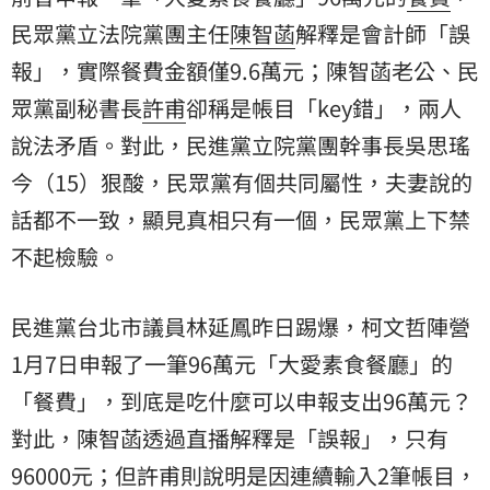
民眾黨立法院黨團主任
陳智菡
解釋是會計師「誤
報」，實際餐費金額僅9.6萬元；陳智菡老公、民
眾黨副秘書長
許甫
卻稱是帳目「key錯」，兩人
說法矛盾。對此，民進黨立院黨團幹事長吳思瑤
今（15）狠酸，民眾黨有個共同屬性，夫妻說的
話都不一致，顯見真相只有一個，民眾黨上下禁
不起檢驗。
民進黨台北市議員林延鳳昨日踢爆，柯文哲陣營
1月7日申報了一筆96萬元「大愛素食餐廳」的
「餐費」，到底是吃什麼可以申報支出96萬元？
對此，陳智菡透過直播解釋是「誤報」，只有
96000元；但許甫則說明是因連續輸入2筆帳目，