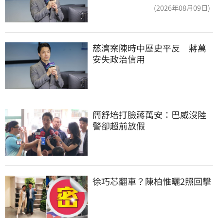
2022政治利息
(2026年08月09日)
慈濟案陳時中歷史平反　蔣萬
安失政治信用
簡舒培打臉蔣萬安：巴威沒陸
警卻超前放假
徐巧芯翻車？陳柏惟曬2照回擊