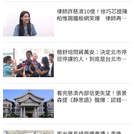
律師詐慈濟10億！徐巧芯提陳
柏惟踢鐵板網笑爆 律師再曬1
照補刀
簡舒培問蔣萬安：決定北市停
班停課的人，到底是台北市
長，還是氣象署？
看完慈濟內部信更失望！張景
森提《靜思語》酸爆：認錯有
那麼難？
拒出席長崎原爆典禮！李逸