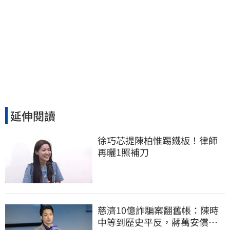
延伸閱讀
徐巧芯提陳柏惟踢鐵板！律師
再曬1照補刀
慈濟10億詐騙案翻舊帳：陳時
中等到歷史平反，蔣萬安償還