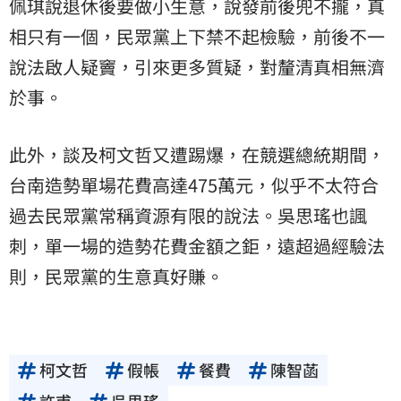
佩琪說退休後要做小生意，說發前後兜不攏，真
相只有一個，民眾黨上下禁不起檢驗，前後不一
說法啟人疑竇，引來更多質疑，對釐清真相無濟
於事。
此外，談及柯文哲又遭踢爆，在競選總統期間，
台南造勢單場花費高達475萬元，似乎不太符合
過去民眾黨常稱資源有限的說法。吳思瑤也諷
刺，單一場的造勢花費金額之鉅，遠超過經驗法
則，民眾黨的生意真好賺。
柯文哲
假帳
餐費
陳智菡