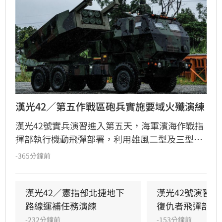
漢光42／第五作戰區砲兵實施要域火殲演練
漢光42號實兵演習進入第五天，海軍濱海作戰指
揮部執行機動飛彈部署，利用雄風二型及三型飛
彈扼控關鍵海域；第五作戰區實施「要域火殲」
-365分鐘前
演練，展現砲兵快速應處與戰術轉換效能。此
外，陸軍58砲指部海馬士多管火箭執行跨區增
援，在風雨中迅速抵達戰術位置，展現高機動性
漢光42／憲指部北捷地下
漢光42號演習
與精準遠程打擊力。
路線運補任務演練
復仇者飛彈部隊
-232分鐘前
-153分鐘前