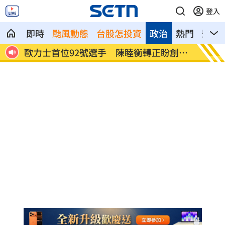
登入
即時
颱風動態
台股怎投資
政治
熱門
影音
」彈
歐力士首位92號選手 陳睦衡轉正盼創歷
斷交台
史