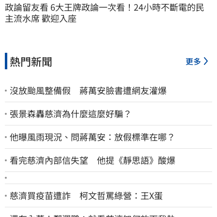
政論留友看 6大王牌政論一次看！24小時不斷電的民
主流水席 歡迎入座
熱門新聞
更多
沒放颱風整備假 蔣萬安臉書遭網友灌爆
張景森轟慈濟為什麼這麼好騙？
他曝風雨現況、問蔣萬安：放假標準在哪？
看完慈濟內部信失望 他提《靜思語》酸爆
慈濟買疫苗遭詐 柯文哲罵綠營：王X蛋