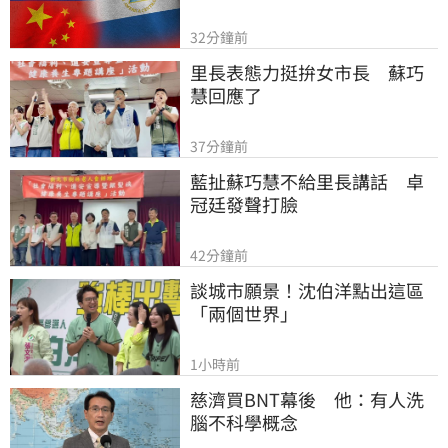
32分鐘前
里長表態力挺拚女市長　蘇巧
慧回應了
37分鐘前
藍扯蘇巧慧不給里長講話　卓
冠廷發聲打臉
42分鐘前
談城市願景！沈伯洋點出這區
「兩個世界」
1小時前
慈濟買BNT幕後　他：有人洗
腦不科學概念