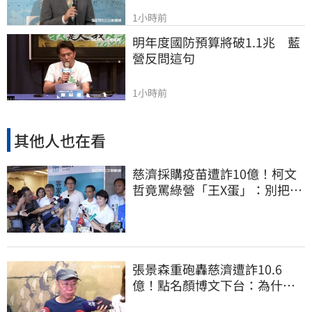
1小時前
明年度國防預算將破1.1兆　藍
營反問這句
1小時前
其他人也在看
慈濟採購疫苗遭詐10億！柯文
哲竟罵綠營「王X蛋」：別把全
國人民當白痴
張景森重砲轟慈濟遭詐10.6
億！點名顏博文下台：為什麼
這麼好騙？