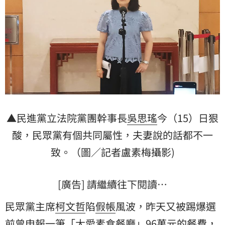
▲民進黨立法院黨團幹事長
吳思瑤
今（15）日狠
酸，民眾黨有個共同屬性，夫妻說的話都不一
致。（圖／記者盧素梅攝影)
[廣告] 請繼續往下閱讀…
民眾黨主席
柯文哲
陷
假帳
風波，昨天又被踢爆選
前曾申報一筆「大愛素食餐廳」96萬元的
餐費
，