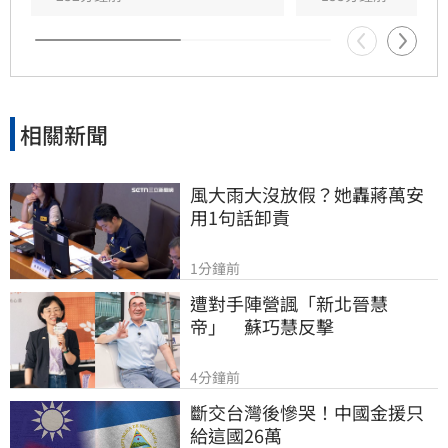
相關新聞
風大雨大沒放假？她轟蔣萬安
用1句話卸責
1分鐘前
遭對手陣營諷「新北晉慧
帝」　蘇巧慧反擊
4分鐘前
斷交台灣後慘哭！中國金援只
給這國26萬