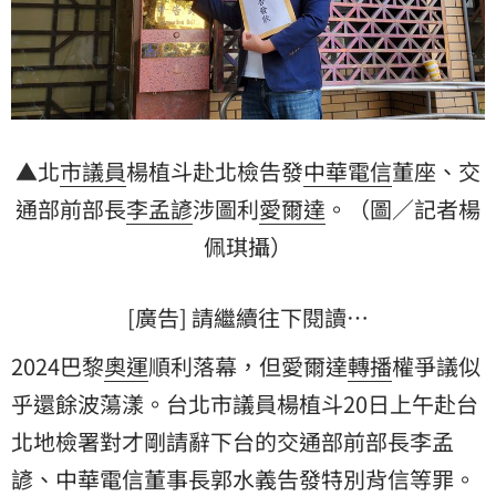
▲北
市議員
楊植斗赴北檢告發
中華電信
董座、交
通部前部長
李孟諺
涉圖利
愛爾達
。（圖／記者楊
佩琪攝）
[廣告] 請繼續往下閱讀…
2024巴黎
奧運
順利落幕，但愛爾達
轉播
權爭議似
乎還餘波蕩漾。台北市議員楊植斗20日上午赴台
北地檢署對才剛請辭下台的交通部前部長李孟
諺、中華電信董事長郭水義告發特別背信等罪。