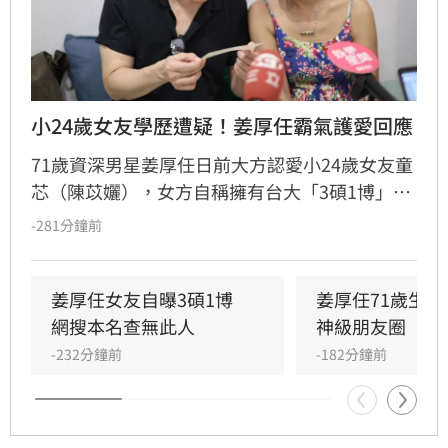
小24歲女友學歷遭疑！姜厚任霸氣護愛回應
71歲資深男星姜厚任日前大方認愛小24歲女友童
芯（陳苡孋），女方自稱擁有台大「3碩1博」高
學歷且智商146，引發網友高度關注。然而，有
-281分鐘前
網友透過國家圖書館系統查詢，卻發現以其本名
搜尋不到任何論文紀錄，學歷真實性備受質疑，
更有網友爆料其過去經歷與改名等爭議。面對外
姜厚任女友自曝3碩1博　
姜厚任71歲生
界對女友背景的連番檢視與熱議，姜厚任受訪時
網搜本名查無此人
神級朋友圈
直言，這段感情本是浪漫的愛情片，不希望演變
-232分鐘前
-182分鐘前
成偵探片，強調無論對方背景如何都堅定相愛，
並表示涉及個人隱私與法律問題，後續將不再針
對相關傳聞做出任何回應。