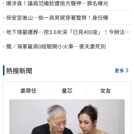
爆涉貪！議員范織欽遭檢方聲押…罪名曝光
保安宮後山…掛一具男屍穿著整齊！身份曝
地下墳墓遷葬…挖3.6米深「已見400座」！今辦法會
安撫祖先
獨／海軍雇員0經驗開小火車…害夫妻死別
熱搜新聞
更多
姜厚任
童芯
女友