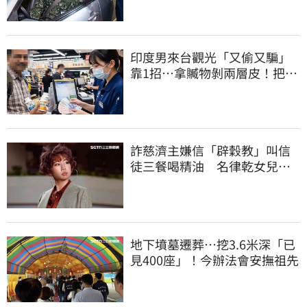
印度男來台觀光「又偷又騙」
靠1招…拿贓物剝兩層皮！把全
聯當提款機
詐慈濟主嫌信「辟穀教」叫信
徒三餐喝精油 名律乾女兒卻
吃鮑魚喝紅酒
地下墳墓遷葬…挖3.6米深「已
見400座」！今辦法會安撫祖先