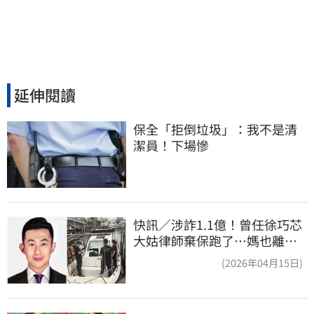
延伸閱讀
保全「拒倒垃圾」：我不是清
潔員！下場慘
快訊／涉詐1.1億！曾任徐巧芯
大姑律師棄保跑了…媽也離
境 桃檢發通緝
(2026年04月15日)