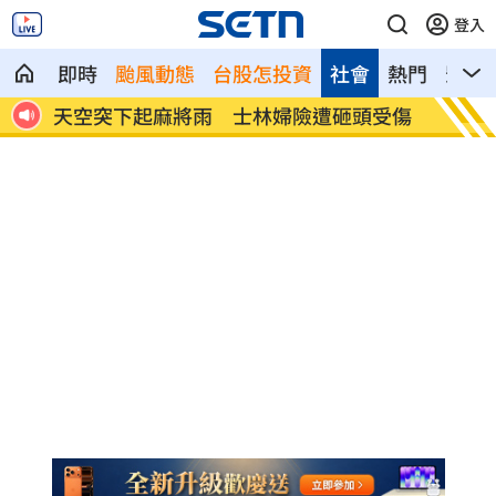
登入
即時
颱風動態
台股怎投資
社會
熱門
影音
飛
天空突下起麻將雨 士林婦險遭砸頭受傷
反指標
過