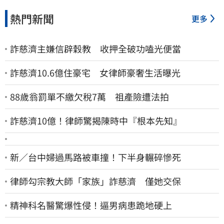
熱門新聞
更多
詐慈濟主嫌信辟穀教 收押全破功嗑光便當
詐慈濟10.6億住豪宅 女律師豪奢生活曝光
88歲翁罰單不繳欠稅7萬 祖產險遭法拍
詐慈濟10億！律師驚揭陳時中『根本先知』
新／台中婦過馬路被車撞！下半身輾碎慘死
律師勾宗教大師「家族」詐慈濟 僅她交保
精神科名醫驚爆性侵！逼男病患跪地硬上