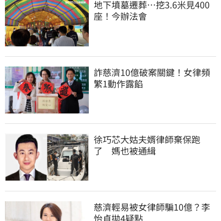
地下墳墓遷葬…挖3.6米見400
座！今辦法會
詐慈濟10億破案關鍵！女律頻
繁1動作露餡
徐巧芯大姑夫婿律師棄保跑
了　媽也被通緝
慈濟輕易被女律師騙10億？李
怡貞拋4疑點