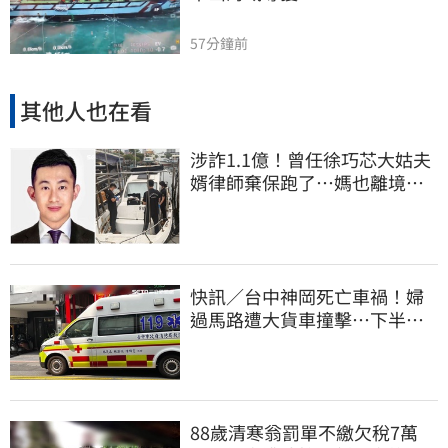
57分鐘前
其他人也在看
涉詐1.1億！曾任徐巧芯大姑夫
婿律師棄保跑了…媽也離境
桃檢發通緝
快訊／台中神岡死亡車禍！婦
過馬路遭大貨車撞擊…下半身
輾碎慘死路口
88歲清寒翁罰單不繳欠稅7萬