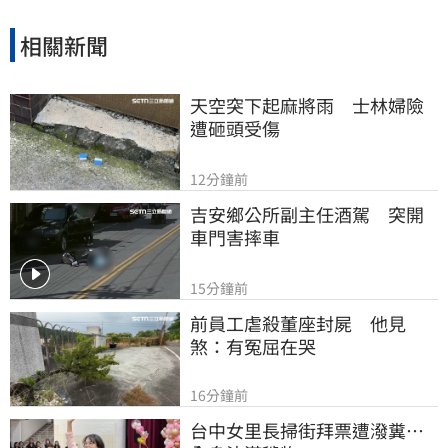
相關新聞
天空突下起麻將雨　士林婦險
遭砸頭受傷
12分鐘前
吉安鄉公所副主任酒駕　突開
車門害摔車
15分鐘前
前員工虐殺董座封屍　他見
煞：有冤屈在哭
16分鐘前
台中女里長掃街拜票遭潑糞⋯