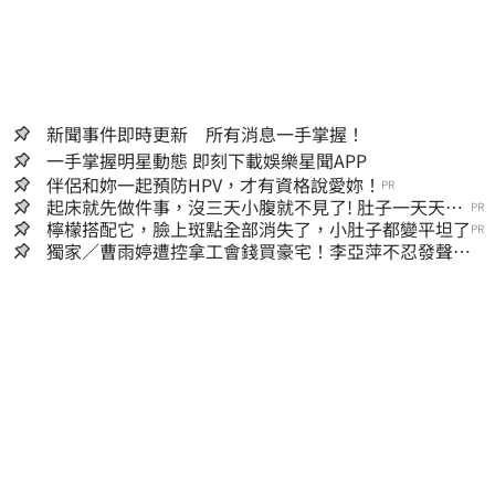
新聞事件即時更新 所有消息一手掌握！
一手掌握明星動態 即刻下載娛樂星聞APP
伴侶和妳一起預防HPV，才有資格說愛妳！
PR
起床就先做件事，沒三天小腹就不見了! 肚子一天天變
PR
小！
檸檬搭配它，臉上斑點全部消失了，小肚子都變平坦了
PR
獨家／曹雨婷遭控拿工會錢買豪宅！李亞萍不忍發聲：
余天管工會都貼錢