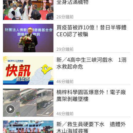
全身沾滿穢物
26分鐘前
買疫苗被詐10億！昔日半導體
CEO認了被騙
29分鐘前
新／4高中生三峽河戲水　1溺
水救起命危
46分鐘前
楠梓科學園區爆意外！電子廠
鷹架剝離墜樓
46分鐘前
新／救生員硬要下水　遺體外
木山海域尋獲