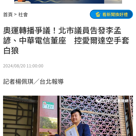
首頁
社會
看新聞換好禮
奧運轉播爭議！北市議員告發李孟
諺、中華電信董座 控愛爾達空手套
白狼
2024/08/20 11:00:00
記者楊佩琪／台北報導