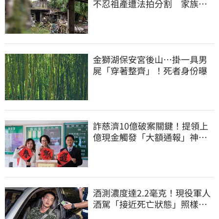
不忍祖產遭法拍分割 家族按
月代繳償債
金獅湖保安宮後山…掛一具男
屍「穿著整齊」！死者身份曝
詐慈濟10億破案關鍵！提領上
億現金觸發「大額通報」神鬼
律師遭擊落內幕
酒測濃度達2.2毫克！現役軍人
酒駕「接近死亡狀態」照樣開
車上路遭勒退