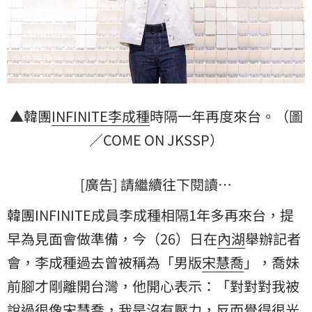
▲韓團
INFINITE
李成種
時隔一年再度來台。（圖
／COME ON JKSSP）
[廣告] 請繼續往下閱讀…
韓團INFINITE成員李成種相隔1年多再來台，提
早為見面會做準備，今（26）日在
內湖
舉辦記者
會，李成種過去曾被稱為「男版
宋慧喬
」，喬妹
前腳才剛離開台灣，他開心表示：「對對對我被
說過很像宋慧喬，我是沒有壓力，反而覺得很光