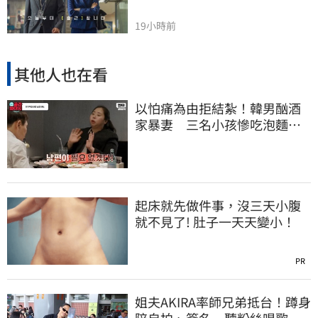
19小時前
其他人也在看
以怕痛為由拒結紮！韓男酗酒
家暴妻 三名小孩慘吃泡麵度
日
起床就先做件事，沒三天小腹
就不見了! 肚子一天天變小！
PR
姐夫AKIRA率師兄弟抵台！蹲身