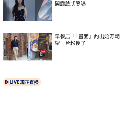
開露臉狀態曝
早餐店「1畫面」釣出始源朝
聖　台粉傻了
現正直播