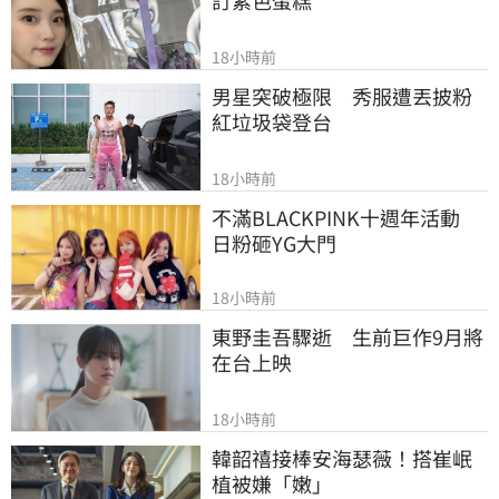
訂紫色蛋糕
18小時前
男星突破極限　秀服遭丟披粉
紅垃圾袋登台
18小時前
不滿BLACKPINK十週年活動　
日粉砸YG大門
18小時前
東野圭吾驟逝　生前巨作9月將
在台上映
18小時前
韓韶禧接棒安海瑟薇！搭崔岷
植被嫌「嫩」