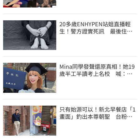
20多歲ENHYPEN站姐直播輕
生！警方證實死訊 最後住處
曝光令人鼻酸
Mina同學發聲還原真相！她19
歲半工半讀考上名校 喊：不
是大家說的那樣
只有始源可以！新北早餐店「1
畫面」釣出本尊朝聖 台粉嚇
傻了