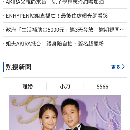
AKIRA父親節來台 兒子學林志玲甜喊加油
ENHYPEN站姐直播亡！最後住處曝光網看哭
政府「生活補助金5000元」連3天發放 逾期視同放
棄
姐夫AKIRA抵台 蹲身陪自拍、簽名超寵粉
熱搜新聞
更多
離婚
小刀
5566