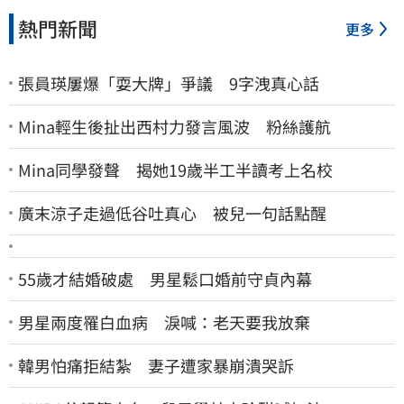
熱門新聞
更多
張員瑛屢爆「耍大牌」爭議 9字洩真心話
Mina輕生後扯出西村力發言風波 粉絲護航
Mina同學發聲 揭她19歲半工半讀考上名校
廣末涼子走過低谷吐真心 被兒一句話點醒
55歲才結婚破處 男星鬆口婚前守貞內幕
男星兩度罹白血病 淚喊：老天要我放棄
韓男怕痛拒結紮 妻子遭家暴崩潰哭訴