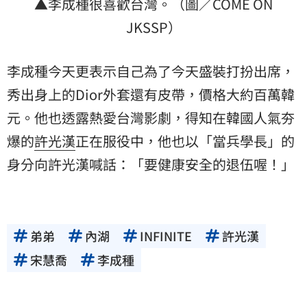
▲李成種很喜歡台灣。（圖／COME ON
JKSSP）
李成種今天更表示自己為了今天盛裝打扮出席，
秀出身上的Dior外套還有皮帶，價格大約百萬韓
元。他也透露熱愛台灣影劇，得知在韓國人氣夯
爆的
許光漢
正在服役中，他也以「當兵學長」的
身分向許光漢喊話：「要健康安全的退伍喔！」
弟弟
內湖
INFINITE
許光漢
宋慧喬
李成種