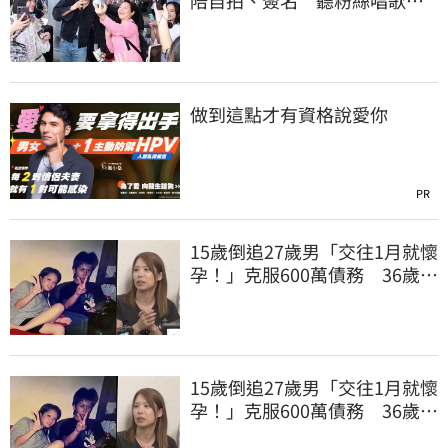
陪自拍、簽名 聽粉絲唱歌羞
喊：好懷念喔
做到這點才有資格說愛你
PR
15歲倒追27歲男「交往1月就懷
孕！」克服600萬債務 36歲美
魔女當阿嬤了
15歲倒追27歲男「交往1月就懷
孕！」克服600萬債務 36歲美
魔女當阿嬤了