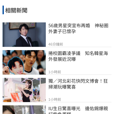
相關新聞
56歲男星突宣布再婚　神秘圈
外妻子已懷孕
46分鐘前
捲校園霸凌爭議　知名韓星海
外發展近況曝
1小時前
獨／河北彩花快閃文博會！狂
掃潮玩曝驚喜
1小時前
IU生日驚喜曝光　邊佑錫爆親