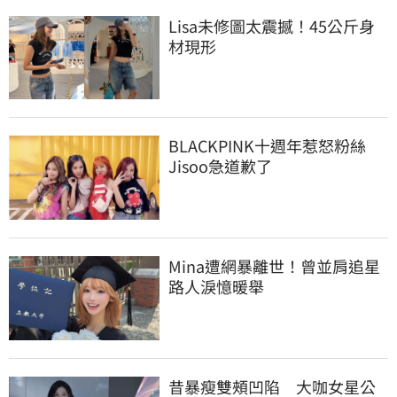
Lisa未修圖太震撼！45公斤身
材現形
BLACKPINK十週年惹怒粉絲　
Jisoo急道歉了
Mina遭網暴離世！曾並肩追星
路人淚憶暖舉
昔暴瘦雙頰凹陷　大咖女星公