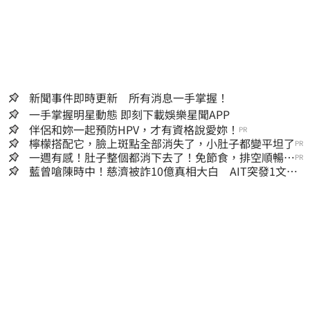
新聞事件即時更新 所有消息一手掌握！
一手掌握明星動態 即刻下載娛樂星聞APP
伴侶和妳一起預防HPV，才有資格說愛妳！
PR
檸檬搭配它，臉上斑點全部消失了，小肚子都變平坦了
PR
一週有感！肚子整個都消下去了！免節食，排空順暢就
PR
夠
藍曾嗆陳時中！慈濟被詐10億真相大白 AIT突發1文酸
爆…他笑：真的很會