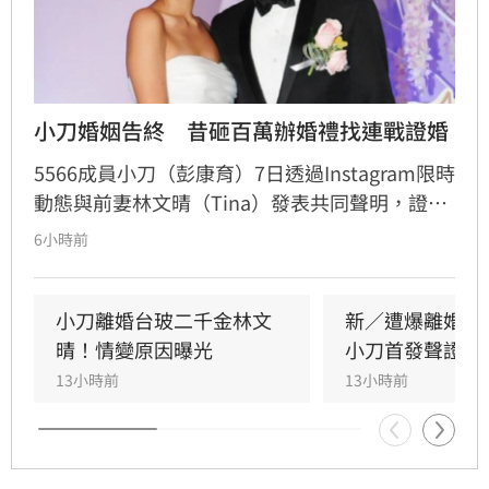
小刀婚姻告終　昔砸百萬辦婚禮找連戰證婚
5566成員小刀（彭康育）7日透過Instagram限時
動態與前妻林文晴（Tina）發表共同聲明，證實
兩人已結束14年婚姻。聲明中表示，兩人其實已
6小時前
分開一段時間，但至今仍是「充滿愛的一家
人」，彼此給予最深的祝福與支持，未來也將共
同陪伴、守護一對子女成長，同時希望外界尊重
小刀離婚台玻二千金林文
新／遭爆離婚台
雙方決定，之後不再對離婚一事做任何回應。
晴！情變原因曝光
小刀首發聲證實
13小時前
13小時前