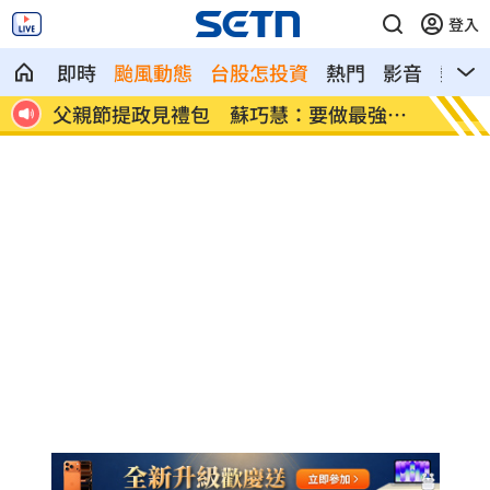
登入
即時
颱風動態
台股怎投資
熱門
影音
熱搜
慘
父親節提政見禮包 蘇巧慧：要做最強後
楊千霈
盾