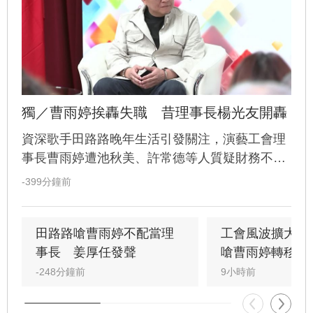
獨／曹雨婷挨轟失職　昔理事長楊光友開轟
資深歌手田路路晚年生活引發關注，演藝工會理
事長曹雨婷遭池秋美、許常德等人質疑財務不透
明及未妥善照顧藝人。前理事長楊光友受訪回
-399分鐘前
應，除質疑曹雨婷背景外，更揭露工會內部帳務
恐有重大問題，預言查帳後恐有人吃官司。針對
田路路點名創辦人姜厚任重出江湖，楊光友回憶
田路路嗆曹雨婷不配當理
工會風波擴大　
當年姜厚任為補工會虧損曾賣房負責，展現高度
事長　姜厚任發聲
嗆曹雨婷轉移焦
責任感。同時，楊光友也強調自己現經營協會以
-248分鐘前
9小時前
雪中送炭為原則，呼籲資深藝人應反思年輕時的
理財規劃，不應一味責怪工會，演藝圈內部矛盾