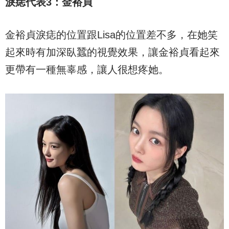
淚痣代表
3
：金裕貞
金裕貞淚痣的位置跟Lisa的位置差不多，在她笑
起來時有加深臥蠶的視覺效果，讓金裕貞看起來
更帶有一種無辜感，讓人很想疼她。