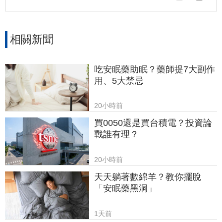
與財務風波持續延燒，引發各界高度重視。
相關新聞
吃安眠藥助眠？藥師提7大副作
用、5大禁忌
20小時前
買0050還是買台積電？投資論
戰誰有理？
20小時前
天天躺著數綿羊？教你擺脫
「安眠藥黑洞」
1天前