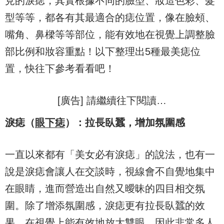
見的淚痣，其實根據不同的臉型、妝造色彩、髮
型等等，都各有其最適合的痣位置，像在臉頰、
嘴角、鼻樑等等部位，能有效地在視覺上調整臉
部比例和妝容重點！以下整理出5種最美痣位
置，快往下參考看看吧！
[廣告] 請繼續往下閱讀…
淚痣（
眼下痣
）：拉長臥蠶，增加氛圍感
一直以來都有「美女必有淚痣」的說法，也有一
說是淚痣會讓人在交談時，視線會不自覺地集中
在眼睛，進而營造出自然又曖昧的四目相交氛
圍。除了增添氛圍感，淚痣更有拉長臥蠶的效
果，在視覺上能有效地放大雙眼，因此非常多人