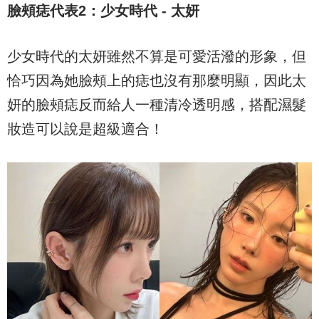
臉頰痣代表
2
：少女時代
-
太妍
少女時代的太妍雖然不算是可愛活潑的形象，但
恰巧因為她臉頰上的痣也沒有那麼明顯，因此太
妍的臉頰痣反而給人一種清冷透明感，搭配濕髮
妝造可以說是超級適合！