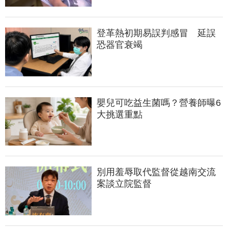
登革熱初期易誤判感冒　延誤
恐器官衰竭
嬰兒可吃益生菌嗎？營養師曝6
大挑選重點
別用羞辱取代監督從越南交流
案談立院監督