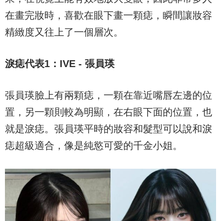
在畫完妝時，喜歡在眼下畫一顆痣，瞬間讓妝容
精緻度又往上了一個層次。
淚痣代表
1
：
IVE -
張員瑛
張員瑛臉上有兩顆痣，一顆在靠近嘴唇左邊的位
置，另一顆則較為明顯，在右眼下面的位置，也
就是淚痣。張員瑛平時的妝容和髮型可以說和淚
痣超級適合，像是純慾可愛的千金小姐。