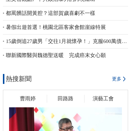
都罵髒話開黃腔？這部賀歲喜劇不一樣
暑假出遊首選！桃園北區客家會館崖線特展
15歲倒追27歲男「交往1月就懷孕！」克服600萬債
務 36歲美魔女當阿嬤了
聯新國際醫與魏德聖送暖 完成癌末女心願
熱搜新聞
更多
曹雨婷
田路路
演藝工會