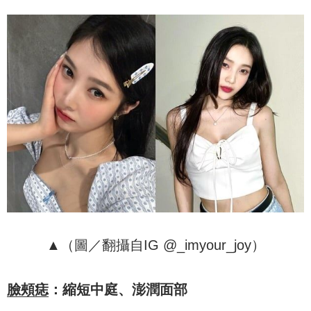
▲（圖／翻攝自IG @_imyour_joy）
臉頰痣
：縮短中庭、澎潤面部