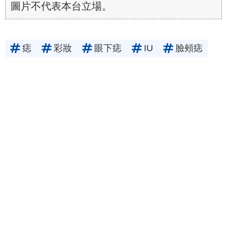
圖片不代表本台立場。
痣
彩妝
眼下痣
IU
臉頰痣