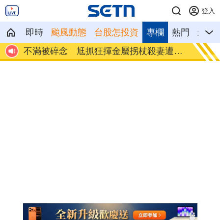
登入
即時
颱風動態
台股怎投資
專欄
熱門
影音
遭收
籃球賽幽靈隊伍灌水 廠商認了：是AI生
掐頸列
成
害