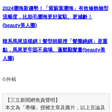
2024瀏海新趨勢！「紫蘇葉瀏海」有效修飾臉型
流暢度，比胎毛瀏海更好駕馭、更減齡！
(beauty美人圈)
韓系馬尾這樣綁！髮型師親授「髮圈繞綁」是重
點，馬尾更牢固不扁塌、蓬鬆顯髮量(beauty美
人圈)
©外稿
【三立新聞網免責聲明】
本文為「專欄」授權文章及圖片，以上言論及