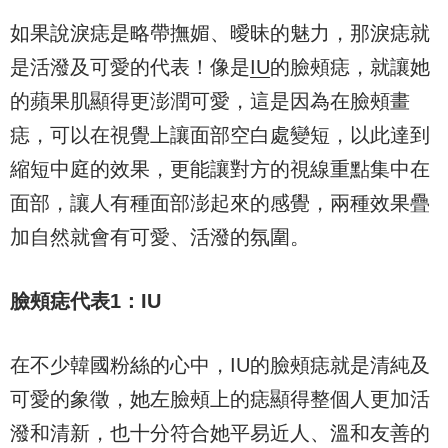
如果說淚痣是略帶撫媚、曖昧的魅力，那淚痣就
是活潑及可愛的代表！像是
IU
的臉頰痣，就讓她
的蘋果肌顯得更澎潤可愛，這是因為在臉頰畫
痣，可以在視覺上讓面部空白處變短，以此達到
縮短中庭的效果，更能讓對方的視線重點集中在
面部，讓人有種面部澎起來的感覺，兩種效果疊
加自然就會有可愛、活潑的氛圍。
臉頰痣代表
1
：
IU
在不少韓國粉絲的心中，IU的臉頰痣就是清純及
可愛的象徵，她左臉頰上的痣顯得整個人更加活
潑和清新，也十分符合她平易近人、溫和友善的