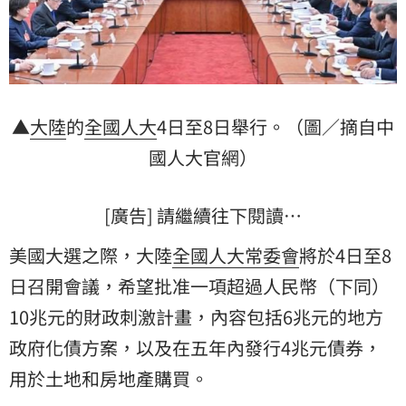
▲
大陸
的
全國人大
4日至8日舉行。（圖／摘自中
國人大官網）
[廣告] 請繼續往下閱讀…
美國大選之際，大陸
全國人大常委會
將於4日至8
日召開會議，希望批准一項超過人民幣（下同）
10兆
元的財政刺激計畫，內容包括6兆元的地方
政府化債方案，以及在五年內發行4兆元債券，
用於土地和房地產購買。