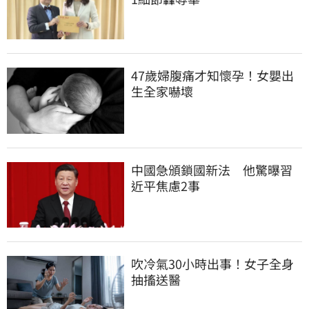
47歲婦腹痛才知懷孕！女嬰出
生全家嚇壞
中國急頒鎖國新法　他驚曝習
近平焦慮2事
吹冷氣30小時出事！女子全身
抽搐送醫