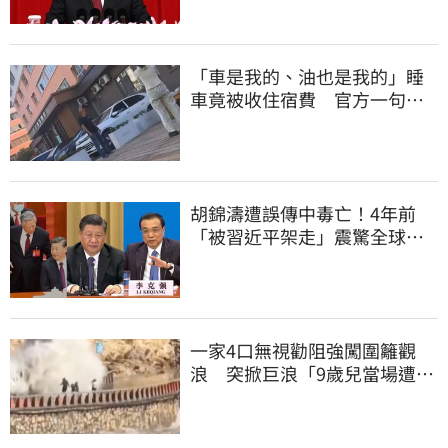
「車是我的、油也是我的」睡
車竟被收住宿費 官方一句話
打臉飯店
胡錦濤遭誤傳中毒亡！4年前
「被習近平架走」震驚全球
李克強猝逝被挖
一家4口無視勸阻強闖圍籬觀
浪 突掀巨浪「9歲兒當場遭捲
入海」