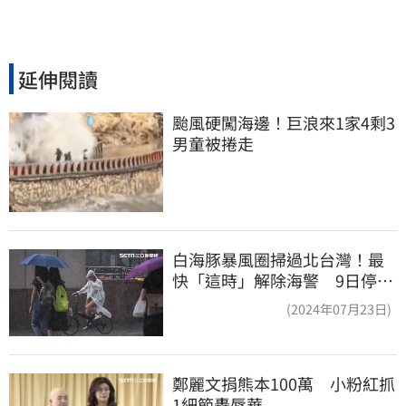
延伸閱讀
颱風硬闖海邊！巨浪來1家4剩3 
男童被捲走
白海豚暴風圈掃過北台灣！最
快「這時」解除海警 9日停班
停課一覽
(2024年07月23日)
鄭麗文捐熊本100萬　小粉紅抓
1細節轟辱華