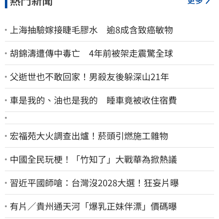
更多
上海抽驗嫁接睫毛膠水 逾8成含致癌敏物
胡錦濤遭傳中毒亡 4年前被架走震驚全球
父逝世也不敢回家！男殺友後躲深山21年
車是我的、油也是我的 睡車竟被收住宿費
宏福苑大火調查出爐！菸頭引燃施工雜物
中國全民玩梗！「竹知了」大戰華為掀熱議
習近平國師嗆：台灣沒2028大選！狂妄片曝
有片／貴州通天河「爆乳正妹伴漂」價碼曝