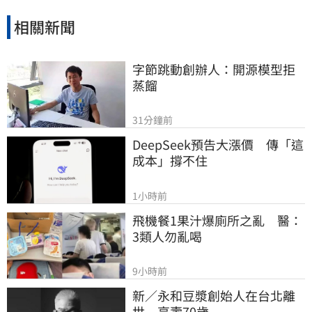
相關新聞
字節跳動創辦人：開源模型拒
蒸餾
31分鐘前
DeepSeek預告大漲價　傳「這
成本」撐不住
1小時前
飛機餐1果汁爆廁所之亂　醫：
3類人勿亂喝
9小時前
新／永和豆漿創始人在台北離
世　享壽70歲