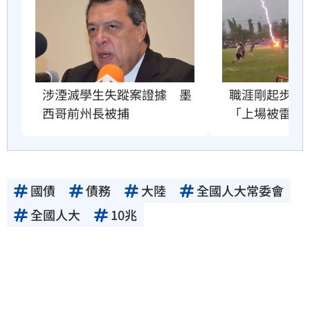
供者（著作權人）許可之前，亦不得擅自轉
貼、重製、變更、散布，否則概由使用者自負
全責。
職涯剛起步　2
涉湮滅學生失蹤案證據　墨
「上場被雷劈
西哥前州長被捕
國債
債務
大陸
全國人大常委會
全國人大
10兆