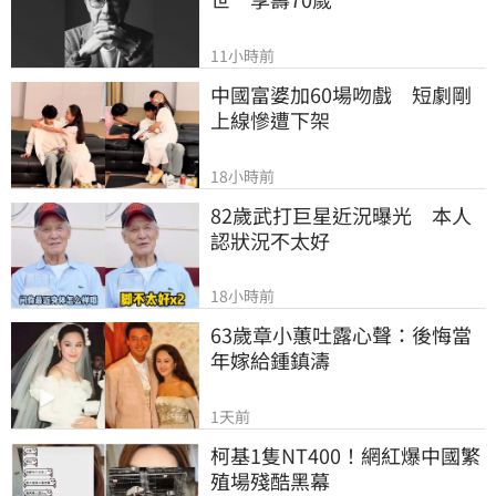
11小時前
中國富婆加60場吻戲　短劇剛
上線慘遭下架
18小時前
82歲武打巨星近況曝光　本人
認狀況不太好
18小時前
63歲章小蕙吐露心聲：後悔當
年嫁給鍾鎮濤
1天前
柯基1隻NT400！網紅爆中國繁
殖場殘酷黑幕