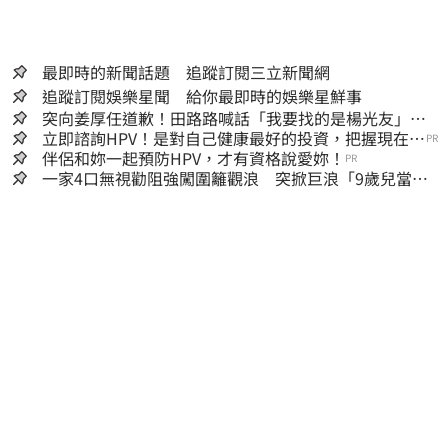
最即時的新聞話題 追蹤訂閱三立新聞網
追蹤訂閱娛樂星聞 給你最即時的娛樂星鮮事
突向姜厚任道歉！田路路喊話「我要找的是楊光友」：
當時太衝動
立即諮詢HPV！是對自己健康最好的投資，把握現在不
PR
嫌晚！
伴侶和妳一起預防HPV，才有資格說愛妳！
PR
一家4口無視勸阻強闖圍籬觀浪 突掀巨浪「9歲兒當場
遭捲入海」