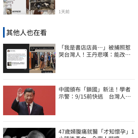
1天前
其他人也在看
「我是書店店員⋯」被捕照惹
哭台灣人！王丹悲嘆：能改變
世界的只有勇氣
中國頒布「鎖國」新法！學者
示警：9/15前快逃 台灣人也
被規範恐出不來
47歲婦腹痛就醫「才知懷孕」1