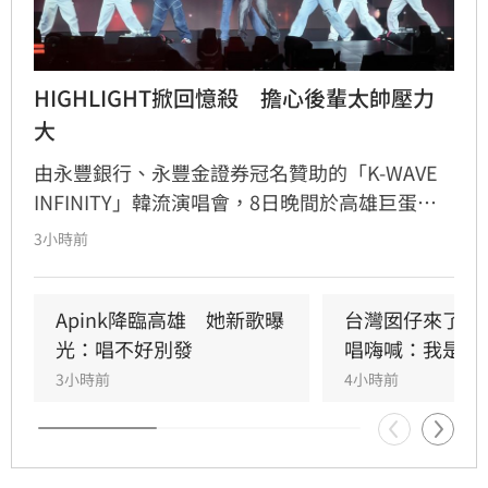
HIGHLIGHT掀回憶殺　擔心後輩太帥壓力
大
由永豐銀行、永豐金證券冠名贊助的「K-WAVE 
INFINITY」韓流演唱會，8日晚間於高雄巨蛋熱
力開唱，集結NEWBEAT、FLARE U、CRAVITY、
3小時前
Apink及HIGHLIGHT五組人氣韓星，從新生代團
體到韓流經典代表接力登台，滿場粉絲高舉手燈
熱情應援，尖叫與歡呼聲一路未停，最後由
Apink降臨高雄　她新歌曝
台灣囡仔來了　
HIGHLIGHT壓軸接管舞台，將現場氣氛推向最高
光：唱不好別發
唱嗨喊：我是誰
潮。
3小時前
4小時前