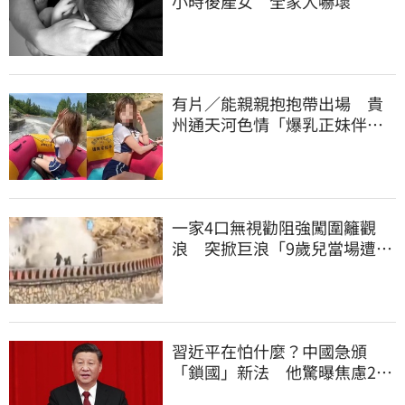
小時後產女 全家人嚇壞
有片／能親親抱抱帶出場 貴
州通天河色情「爆乳正妹伴
漂」 暗黑價碼曝
一家4口無視勸阻強闖圍籬觀
浪 突掀巨浪「9歲兒當場遭捲
入海」
習近平在怕什麼？中國急頒
「鎖國」新法 他驚曝焦慮2
事：恐慌鞏固政權