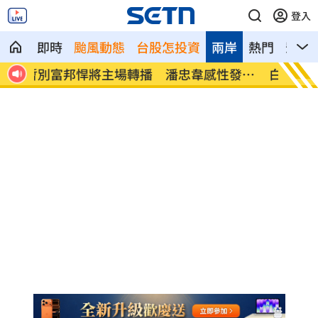
登入
即時
颱風動態
台股怎投資
兩岸
熱門
影音
發聲
白海豚發威！9地區預測達停班課標準
白海豚
灣