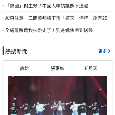
「鎖國」偷生效？中國人申請護照不通過
股東注意！三商美邦將下市「這天」停牌 還有252
名千張大戶
全網最醜邊牧被帶走了！狗爸媽焦慮到送醫
熱搜新聞
更多
高雄
張惠妹
五月天