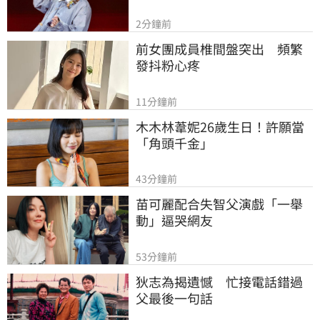
2分鐘前
前女團成員椎間盤突出　頻繁
發抖粉心疼
11分鐘前
木木林葦妮26歲生日！許願當
「角頭千金」
43分鐘前
苗可麗配合失智父演戲「一舉
動」逼哭網友
53分鐘前
狄志為揭遺憾　忙接電話錯過
父最後一句話