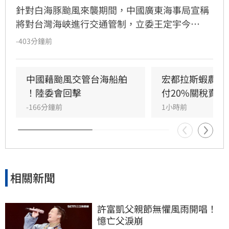
針對白海豚颱風來襲期間，中國廣東海事局宣稱
將對台灣海峽進行交通管制，立委王定宇今
（8）日嚴詞批評，直指中國政府此舉既無知又
-403分鐘前
無良。王定宇表示，中華人民共和國對台灣海峽
毫無管轄權，利用颱風演戲管制交通不僅貽笑大
方，更藐視國際規範。他強調，中國人民處於水
中國藉颱風交管台海船舶 
宏都拉斯蝦農嗆
深火熱，政府卻忙於政治操作。王定宇感嘆，中
！陸委會回擊
付20%關稅賣台
國作為大國卻缺乏基本素質，並再次提醒「誰跟
-166分鐘前
1小時前
中國同一國誰倒楣」。
相關新聞
許富凱父親節無懼風雨開唱！
憶亡父淚崩