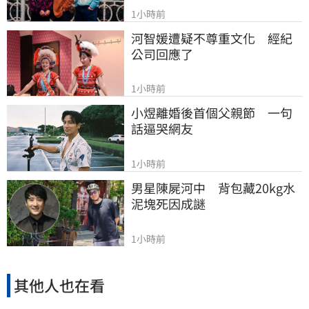
1小時前
河智媛遭疑不尊重文化　經紀
公司回應了
1小時前
小煜離婚後首個父親節　一句
話逼哭網友
1小時前
男星陳屍河中　背包藏20kg水
泥塊死因成謎
1小時前
其他人也在看