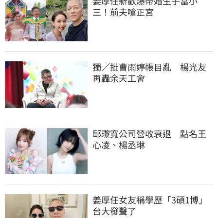
姜厚任新歡爆帶婚生子當小
三！前夫嗆正宮
獨／批曹雨婷帳目亂　楊光友
再轟余天工會
邱瓈寬公司營收衰退　點名王
心凌、楊丞琳
姜厚任女友稱學歷「3碩1博」 
台大發聲了