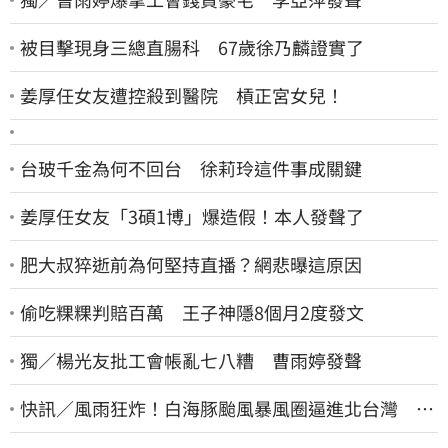
被目擊現身三總直腸科 67歲徐乃麟證實了
姜厚任女友遭控殺到醫院 槓正宮女兒！
台玻千金為何不回台 徐莉玲這件事成關鍵
姜厚任女友「3碩1博」爆造假！本人發聲了
肥大叔猝逝前為何堅持直播？網悲曝這原因
偷吃粿粿判賠百萬 王子神隱8個月2度發文
獨／楊光友批工會帳亂七八糟 曹雨婷發聲
快訊／風雨狂炸！白海豚颱風暴風圈逼進北台灣 7
地區達停班課標準