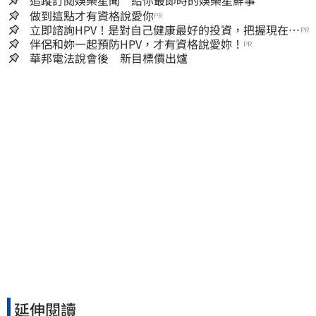
做到這點才有資格說愛你
PR
立即諮詢HPV！是對自己健康最好的投資，把握現在不
PR
嫌晚！
伴侶和妳一起預防HPV，才有資格說愛妳！
PR
華邦電法說會後 新目標價出爐
延伸閱讀