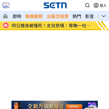
登入
即時
颱風動態
台股怎投資
熱門
影音
熱搜
心疼
阿公推孫被撞死！女兒悲嘆：等嘸一句道
貨車巨
歉
曝