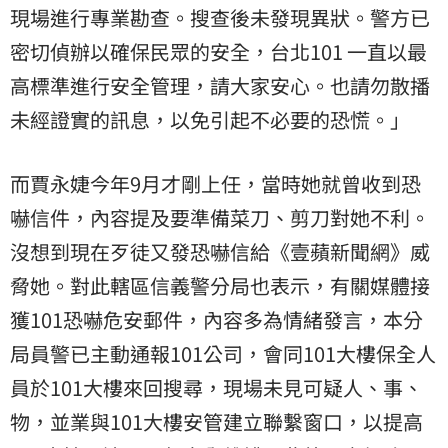
現場進行專業勘查。搜查後未發現異狀。警方已
密切偵辦以確保民眾的安全，台北101 一直以最
高標準進行安全管理，請大家安心。也請勿散播
未經證實的訊息，以免引起不必要的恐慌。」
而賈永婕今年9月才剛上任，當時她就曾收到恐
嚇信件，內容提及要準備菜刀、剪刀對她不利。
沒想到現在歹徒又發恐嚇信給《壹蘋新聞網》
威
脅
她。對此轄區信義警分局也表示，有關媒體接
獲101恐嚇危安郵件，內容多為情緒發言，本分
局員警已主動通報101公司，會同101大樓保全人
員於101大樓來回搜尋，現場未見可疑人、事、
物，並業與101大樓安管建立聯繫窗口，以提高