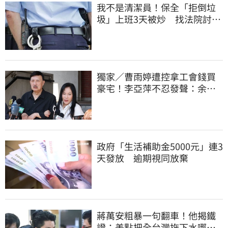
我不是清潔員！保全「拒倒垃
圾」上班3天被炒 找法院討公
道結果出爐
獨家／曹雨婷遭控拿工會錢買
豪宅！李亞萍不忍發聲：余天
管工會都貼錢
政府「生活補助金5000元」連3
天發放 逾期視同放棄
蔣萬安粗暴一句翻車！他揭鐵
證：差點把全台灣拖下水哪時