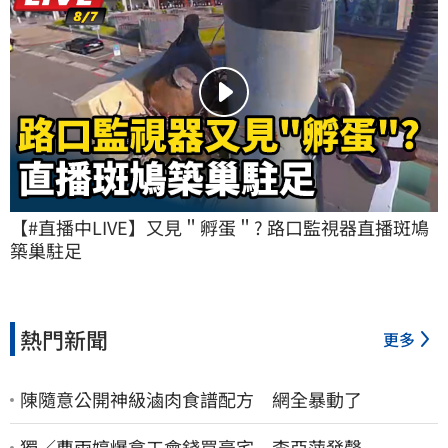
【#直播中LIVE】又見＂孵蛋＂? 路口監視器直播斑鳩
築巢駐足
熱門新聞
更多
陳隨意公開神級滷肉食譜配方 網全暴動了
獨／曹雨婷爆拿工會錢買豪宅 李亞萍發聲