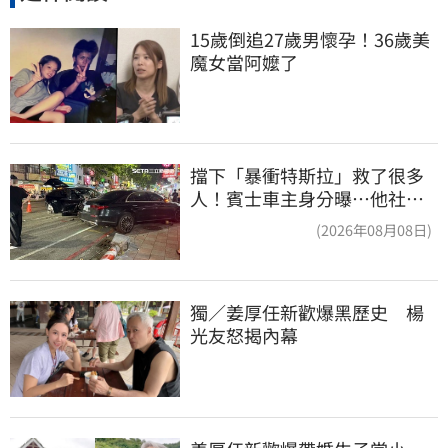
15歲倒追27歲男懷孕！36歲美
魔女當阿嬤了
擋下「暴衝特斯拉」救了很多
人！賓士車主身分曝…他社群
擁1.4萬追蹤
(2026年08月08日)
獨／姜厚任新歡爆黑歷史　楊
光友怒揭內幕