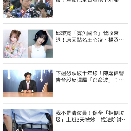
道歉
邱瓈寬「寬魚國際」營收衰
退！原因點名王心凌、楊丞琳
網笑翻：太誠實
下週恐跌破半年線！陳嘉偉警
告台股反彈屬「逃命波」：空
頭大屠殺剛開始
我不是清潔員！保全「拒倒垃
圾」上班3天被炒 找法院討公
道結果出爐