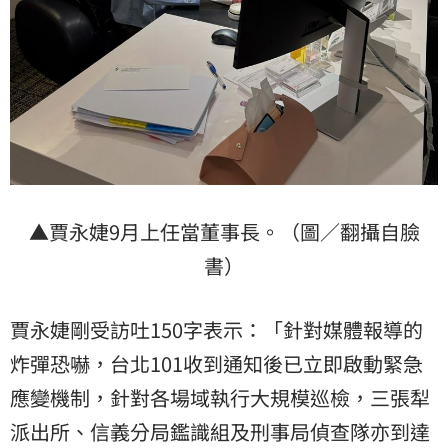
▲賈永婕9月上任當董事長。（圖／翻攝自臉
書）
賈永婕剛受訪吐150字表示：「針對媒體報導的
炸彈恐嚇，台北101收到通知後已立即啟動緊急
應變機制，針對各場域執行大規模巡檢，三張犁
派出所、信義分局鑑識組及刑事局偵查隊亦到達