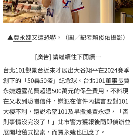
▲
賈永婕
又遭恐嚇。（圖／記者賴俊佑攝影）
[廣告] 請繼續往下閱讀…
台北101觀景台近來才展出大谷翔平在2024賽季
創下的「50轟50盜」紀念球。台北101
董事長
賈
永婕透露花費超過500萬元的保全費用，不料現
在又收到恐嚇信件，嫌犯在信件內揚言要對
101
大樓
不利，還說希望101及早撤換賈永婕，「否
則事情沒完沒了！」北市警方獲報後隨即偵辦並
展開地毯式搜索，而賈永婕也回應了。