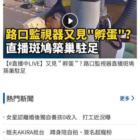
【#直播中LIVE】又見＂孵蛋＂? 路口監視器直播斑鳩
築巢駐足
熱門新聞
更多
女星認離婚後獨自養孩0收入 打工近況曝
姐夫AKIRA抵台 蹲身陪自拍、簽名超寵粉