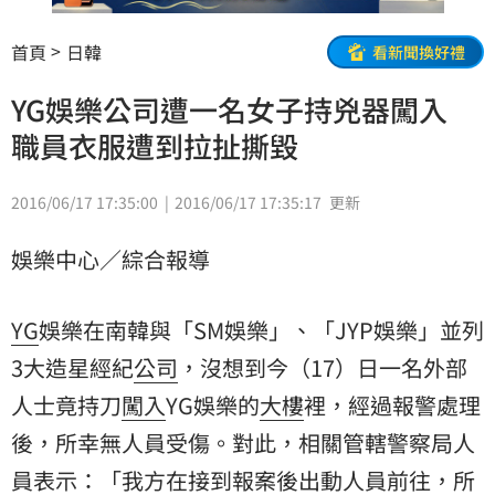
首頁
日韓
看新聞換好禮
YG娛樂公司遭一名女子持兇器闖入
職員衣服遭到拉扯撕毀
2016/06/17 17:35:00
2016/06/17 17:35:17
更新
娛樂中心／綜合報導
YG
娛樂在南韓與「SM娛樂」、「JYP娛樂」並列
3大造星經紀
公司
，沒想到今（17）日一名外部
人士竟持刀
闖入
YG娛樂的
大樓
裡，經過報警處理
後，所幸無人員受傷。對此，相關管轄警察局人
員表示：「我方在接到報案後出動人員前往，所