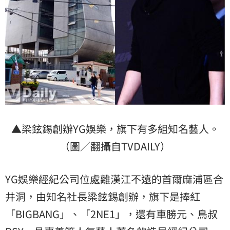
▲梁鉉錫創辦YG娛樂，旗下有多組知名藝人。
（圖／翻攝自TVDAILY）
YG娛樂經紀公司位處離漢江不遠的首爾麻浦區合
井洞，由知名社長梁鉉錫創辦，旗下是捧紅
「BIGBANG」、「2NE1」，還有車勝元、鳥叔