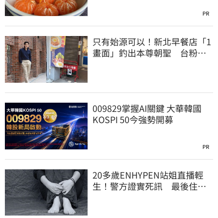
PR
只有始源可以！新北早餐店「1
畫面」釣出本尊朝聖 台粉嚇
傻了
009829掌握AI關鍵 大華韓國
KOSPI 50今強勢開募
PR
20多歲ENHYPEN站姐直播輕
生！警方證實死訊 最後住處
曝光令人鼻酸