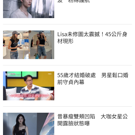
Lisa未修圖太震撼！45公斤身
材現形
55歲才結婚破處　男星鬆口婚
前守貞內幕
昔暴瘦雙頰凹陷　大咖女星公
開露臉狀態曝