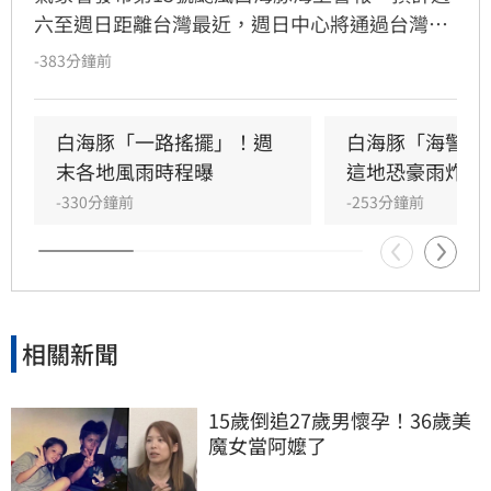
六至週日距離台灣最近，週日中心將通過台灣北
方海面。受颱風外圍環流影響，北台灣與西半部
-383分鐘前
降雨增多，北部山區恐有顯著雨勢，需防範坍方
落石。風力方面，北部及沿海地區陣風強勁。氣
象署特別提醒，宜花東地區位於背風側，未來兩
白海豚「一路搖擺」！週
白海豚「海警範
天恐出現38度極端高溫，請留意焚風與熱傷害。
末各地風雨時程曝
這地恐豪雨炸2
-330分鐘前
-253分鐘前
相關新聞
15歲倒追27歲男懷孕！36歲美
魔女當阿嬤了