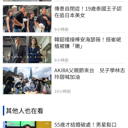
傳患自閉症！19歲泰國王子認
在追日本美女
9小時前
韓韶禧接棒安海瑟薇！搭崔岷
植被嫌「嫩」
9小時前
AKIRA父親節來台　兒子學林志
玲甜喊加油
10小時前
其他人也在看
55歲才結婚破處！男星鬆口