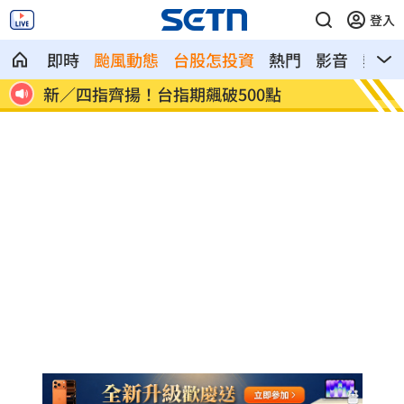
登入
即時
颱風動態
台股怎投資
熱門
影音
熱搜
慈濟遭詐10.6億元！全款拿回解方曝
稱龍蝦