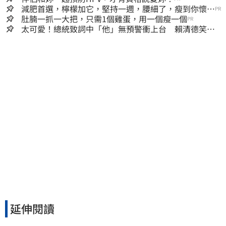
減肥首選，檸檬加它，堅持一週，腰細了，瘦到你懷疑
PR
人生
肚腩一抓一大把，只需1個雞蛋，用一個瘦一個
PR
太可愛！總統致詞中「他」無預警衝上台 賴清德笑
喊：卸任再交棒給你
延伸閱讀