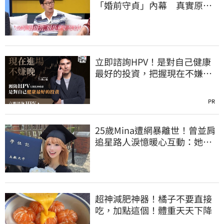
「婚前守貞」內幕 真實原因
曝光全場笑瘋
立即諮詢HPV！是對自己健康
最好的投資，把握現在不嫌
晚！
PR
25歲Mina遭網暴離世！曾並肩
追星路人淚憶暖心互動：她真
的很善良
超神減肥神器！橘子不要直接
吃，加點這個！體重天天下降