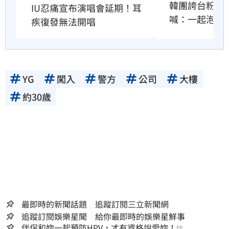
韓團誇台粉比
IU忍痛宣布演唱會延期！耳
喊：一起泡澡
疾復發無法開唱
YG
闖入
警方
公司
大樓
約30歲
最即時的新聞話題 追蹤訂閱三立新聞網
追蹤訂閱娛樂星聞 給你最即時的娛樂星鮮事
伴侶和妳一起預防HPV，才有資格說愛妳！
PR