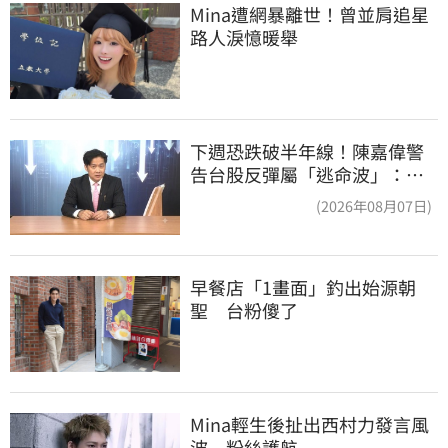
Mina遭網暴離世！曾並肩追星
路人淚憶暖舉
下週恐跌破半年線！陳嘉偉警
告台股反彈屬「逃命波」：空
頭大屠殺剛開始
(2026年08月07日)
早餐店「1畫面」釣出始源朝
聖　台粉傻了
Mina輕生後扯出西村力發言風
波　粉絲護航