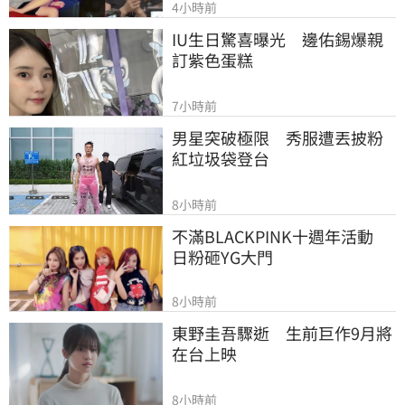
4小時前
IU生日驚喜曝光　邊佑錫爆親
訂紫色蛋糕
7小時前
男星突破極限　秀服遭丟披粉
紅垃圾袋登台
8小時前
不滿BLACKPINK十週年活動　
日粉砸YG大門
8小時前
東野圭吾驟逝　生前巨作9月將
在台上映
8小時前