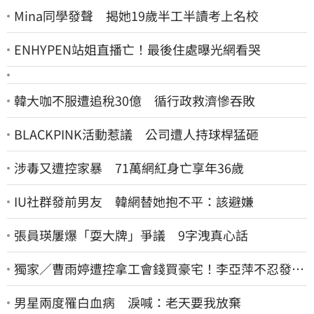
Mina同學發聲 揭她19歲半工半讀考上名校
ENHYPEN站姐直播亡！最後住處曝光網看哭
韓大咖不服遭追稅30億 循行政救濟慘吞敗
BLACKPINK活動惹議 公司遭人持球桿猛砸
涉毒又遭控家暴 71萬網紅身亡享年36歲
IU社群發前男友 韓網替她抱不平：該避嫌
張員瑛屢爆「耍大牌」爭議 9字洩真心話
獨家／曹雨婷遭控拿工會錢買豪宅！李亞萍不忍發
聲：余天管工會都貼錢
男星兩度罹白血病 淚喊：老天要我放棄