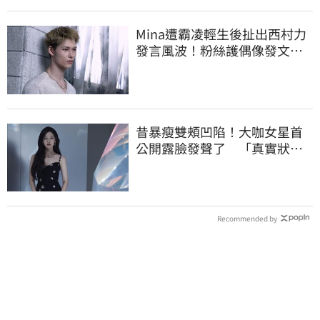
Mina遭霸凌輕生後扯出西村力
發言風波！粉絲護偶像發文：
言論遭惡意扭曲
昔暴瘦雙頰凹陷！大咖女星首
公開露臉發聲了 「真實狀
態」曝光
Recommended by