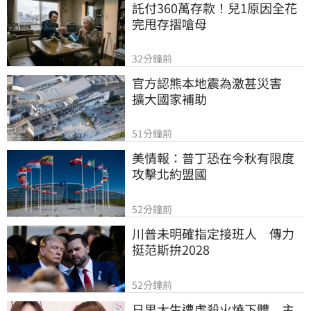
託付360萬存款！兒1原因全花
完甩存摺嗆母
32分鐘前
官方認熊本地震為激甚災害　
擴大國家補助
51分鐘前
美情報：普丁恐在今秋有限度
攻擊北約盟國
52分鐘前
川普未明確指定接班人　傳力
挺范斯拚2028
52分鐘前
日男大生遭虐殺火燒下體　主