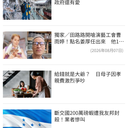
政府還有愛
獨家／田路路開嗆演藝工會曹
雨婷！點名姜厚任出來 他16
字回應了
(2026年08月07日)
給錢就是大爺？　日母子因孝
親費激烈爭吵
斷交國200萬磅蝦遭我友邦封
殺！業者慘叫