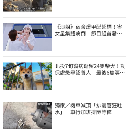
組發聲認錯了
《浪姐》宿舍爆甲醛超標！害
女星集體病倒 節目組首發聲
回應了
北投7旬翁病逝留24隻柴犬！動
保處急尋認養人 最後6隻等新
主人
獨家／機車滅頂「排氣管狂吐
水」 車行加班排隊等修