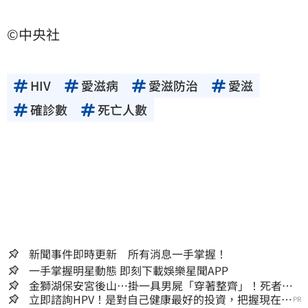
©中央社
HIV
愛滋病
愛滋防治
愛滋
確診數
死亡人數
新聞事件即時更新 所有消息一手掌握！
一手掌握明星動態 即刻下載娛樂星聞APP
金獅湖保安宮後山…掛一具男屍「穿著整齊」！死者身
份曝
立即諮詢HPV！是對自己健康最好的投資，把握現在不
PR