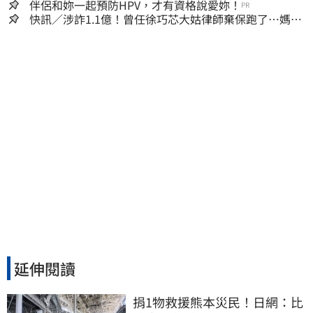
嫌晚！
伴侶和妳一起預防HPV，才有資格說愛妳！
PR
快訊／涉詐1.1億！曾任徐巧芯大姑律師棄保跑了…媽也
離境 桃檢發通緝
延伸閱讀
捐1物救援熊本災民！日網：比