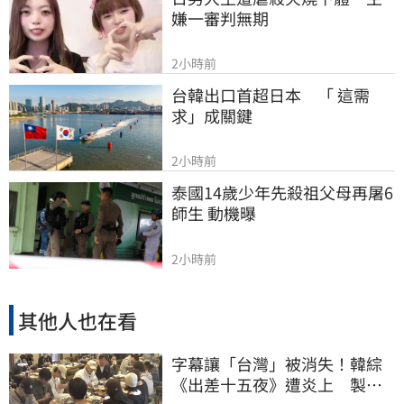
嫌一審判無期
2小時前
台韓出口首超日本　「 這需
求」成關鍵
2小時前
泰國14歲少年先殺祖父母再屠6
師生 動機曝
2小時前
其他人也在看
字幕讓「台灣」被消失！韓綜
《出差十五夜》遭炎上 製作