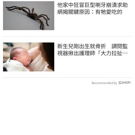
他家中狂冒巨型喇牙崩潰求助
網揭關鍵原因：有牠愛吃的
新生兒剛出生就骨折 調閱監
視器揪出護理師「大力拉扯、
搖晃」遭判刑
Recommended by