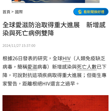
首頁
國際
看新聞換好禮
全球愛滋防治取得重大進展 新增感
染與死亡病例雙降
2024/11/27 15:37:00
根據26日發表的研究，全球
HIV
（人類免疫缺乏
病毒，簡稱
愛滋
病毒）新增感染與
死亡人數
已下
降，可說對抗這項疾病取得重大進展；但衛生專
家警告，距離根絕HIV還言之過早。