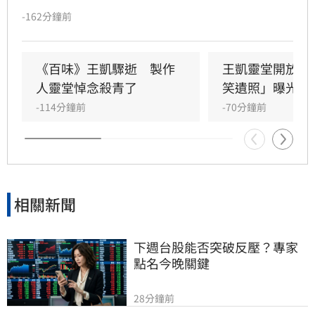
瓈寬特助Jeff現身協助打點後事。由於兩人外貌
-162分鐘前
神似，王凱母親見到Jeff時悲從中來並相擁落
淚，場面令人鼻酸。得知王凱在台北缺乏親友協
助，演藝圈大姐大邱瓈寬展現義氣，主動承擔治
《百味》王凱驟逝　製作
王凱靈堂開放　
喪事宜並指派Jeff全程留守，陪伴王凱走完人生
人靈堂悼念殺青了
笑遺照」曝光
最後一程。這場深厚的兄弟情誼與邱瓈寬的溫暖
-114分鐘前
-70分鐘前
義舉，成為家屬在面臨驟變時最堅強的後盾，各
界也紛紛對這
相關新聞
下週台股能否突破反壓？專家
點名今晚關鍵
28分鐘前