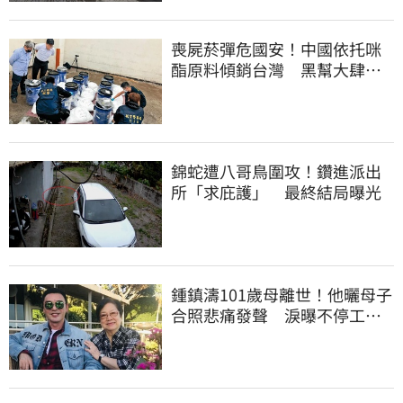
喪屍菸彈危國安！中國依托咪
酯原料傾銷台灣 黑幫大肆走
私震撼國安單位
錦蛇遭八哥鳥圍攻！鑽進派出
所「求庇護」 最終結局曝光
鍾鎮濤101歲母離世！他曬母子
合照悲痛發聲 淚曝不停工原
因：擺脫思念