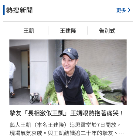
熱搜新聞
更多
王凱
王建隆
告別式
摯友「長相激似王凱」王媽眼熟抱著痛哭！
藝人王凱（本名王建隆）追思靈堂於7日開放，
現場氣氛哀戚。與王凱結識逾二十年的摯友、邱