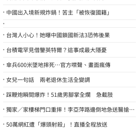
中國出入境新規炸鍋！苦主「被恢復國籍」
台灣人小心！她曝中國鎖國新法3恐怖後果
台積電罕見借鑒英特爾？這事成最大隱憂
傘兵600米墜地摔死…官方噤聲、畫面瘋傳
女兒一句話 兩老退休生活全變調
踩鞭炮瞬間爆炸！51歲男腳掌全爛 急截肢
獨家／家樓梯門口重摔！李亞萍路邊倒地急送醫搶
命 「最新傷況」曝
50萬網紅遭「爆頭射殺」！直播全程放送