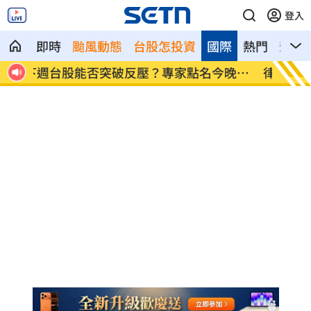
登入
即時
颱風動態
台股怎投資
國際
熱門
影音
晚關
律師詐慈濟仍接機BNT 同框陳時中、張淑
託付3
芬
母