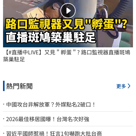
【#直播中LIVE】又見＂孵蛋＂? 路口監視器直播斑鳩
築巢駐足
熱門新聞
更多
中國攻台非解放軍？外媒點名2破口！
2026最佳移居國曝！台灣名次好強
習近平國師惹禍！狂言1句嚇跑大批台商