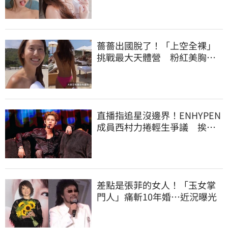
薔薔出國脫了！「上空全裸」
挑戰最大天體營 粉紅美胸被
路人狂讚
直播指追星沒邊界！ENHYPEN
成員西村力捲輕生爭議 挨
批：獨厚國外粉絲
差點是張菲的女人！「玉女掌
門人」痛斬10年婚…近況曝光