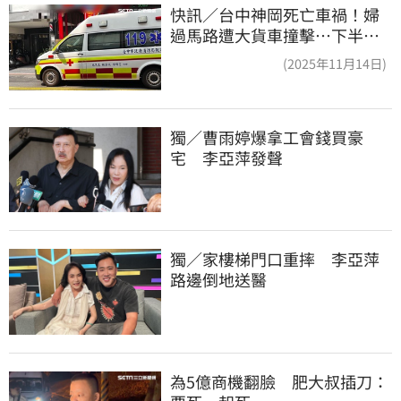
快訊／台中神岡死亡車禍！婦
過馬路遭大貨車撞擊…下半身
輾碎慘死路口
(2025年11月14日)
獨／曹雨婷爆拿工會錢買豪
宅　李亞萍發聲
獨／家樓梯門口重摔　李亞萍
路邊倒地送醫
為5億商機翻臉　肥大叔插刀：