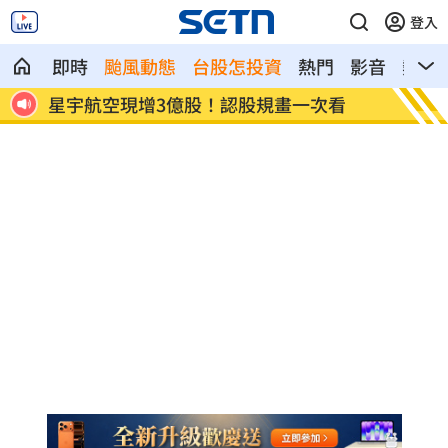
登入
即時
颱風動態
台股怎投資
熱門
影音
熱搜
看
鄭麗文脫口：我領導的國民黨支持度很高
投信逆