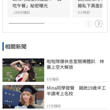
吃午餐」秘密曝光
揭私下真面目
-198分鐘前
3小時前
相關新聞
啦啦隊爆休息室開裸體趴　林
襄上空大解放
6分鐘前
Mina同學發聲　揭她19歲半工
半讀考上名校
17分鐘前