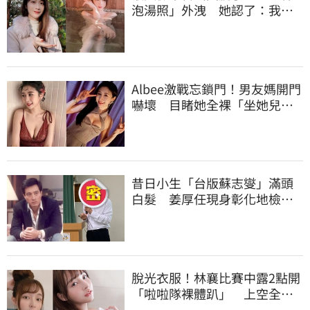
泡湯照」外洩 她認了：我一
大突破
Albee激戰忘鎖門！男友媽開門
嚇壞 目睹她全裸「坐她兒子
身上」
昔日小生「台版蘇志燮」滿頭
白髮 姜厚任現身彰化地檢
署！
脫光衣服！林襄比賽中露2點開
「啦啦隊裸體趴」 上空全裸
被看光光