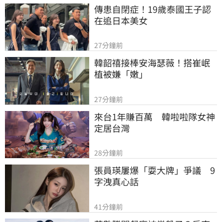
傳患自閉症！19歲泰國王子認
在追日本美女
27分鐘前
韓韶禧接棒安海瑟薇！搭崔岷
植被嫌「嫩」
27分鐘前
來台1年賺百萬　韓啦啦隊女神
定居台灣
28分鐘前
張員瑛屢爆「耍大牌」爭議　9
字洩真心話
41分鐘前