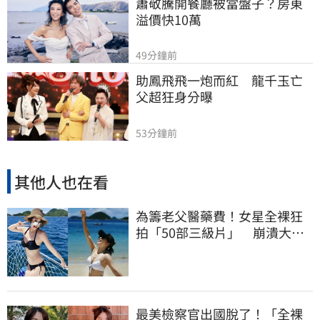
蕭敬騰開餐廳被當盤子？房東
溢價快10萬
49分鐘前
助鳳飛飛一炮而紅　龍千玉亡
父超狂身分曝
53分鐘前
其他人也在看
為籌老父醫藥費！女星全裸狂
拍「50部三級片」 崩潰大
哭：沒靈魂了
最美檢察官出國脫了！「全裸