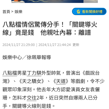
首頁
娛樂
看新聞換好禮
八點檔情侶驚傳分手！「關鍵導火
線」竟是錢 他親吐內幕：離譜
2024/11/27 21:29:00
2024/11/27 21:44:24
更新
娛樂中心／徐珮華報導
八點檔
男星
丁力騏
外型帥氣，曾演出《戲說台
灣》、《天之驕女》、《
天道
》等戲劇，令不少
觀眾印象深刻。他去年大方認愛演員女友
袁儷
珊
，怎料才
交往
2年，近日突然自爆兩人已
分
手
，關鍵導火線則是錢。