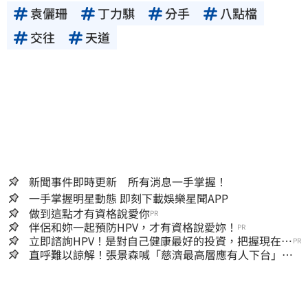
袁儷珊
丁力騏
分手
八點檔
交往
天道
新聞事件即時更新 所有消息一手掌握！
一手掌握明星動態 即刻下載娛樂星聞APP
做到這點才有資格說愛你
PR
伴侶和妳一起預防HPV，才有資格說愛妳！
PR
立即諮詢HPV！是對自己健康最好的投資，把握現在不
PR
嫌晚！
直呼難以諒解！張景森喊「慈濟最高層應有人下台」：
受害者是捐款的大眾