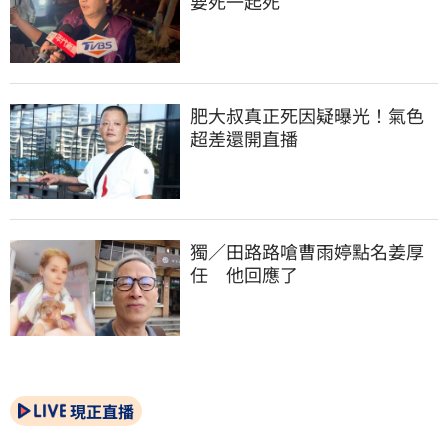
要死一起死
肥大叔真正死因疑曝光！氣色
超差還開直播
獨／田路路嗆曹雨婷點名姜厚
任　他回應了
現正直播