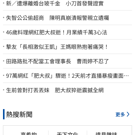
新／遭爆離婚台玻千金 小刀首發聲證實
失智公公偷超商 陳明真崩潰報警親立遺囑
46歲料理網紅肥大叔逝！月業績千萬3心法
摯友「長相激似王凱」王媽眼熟抱著痛哭！
田路路批不配當工會理事長 曹雨婷不忍了
97萬網紅「肥大叔」驟逝！2天前才直播暴瘦畫面
曝 網淚崩：一路好走
生前曾對打丟丟妹 肥大叔猝逝震撼全網
熱搜新聞
更多
高希均
天下文化
遠見雜誌