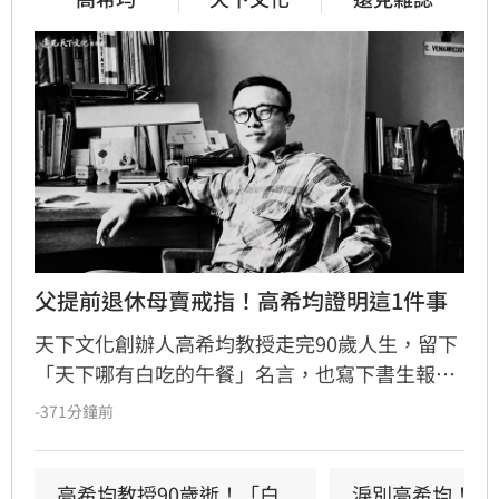
父提前退休母賣戒指！高希均證明這1件事
天下文化創辦人高希均教授走完90歲人生，留下
「天下哪有白吃的午餐」名言，也寫下書生報國
傳奇。13歲躲戰亂來台，一家七口擠在南港三坪
-371分鐘前
眷村；母親賣掉最後一枚戒指買收音機讓他學英
文，父親更提前退休，替他買下赴美「單程機
票」留學，改變一生。
高希均教授90歲逝！「白
淚別高希均！沈