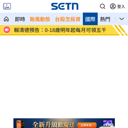
登入
即時
颱風動態
台股怎投資
國際
熱門
影音
結果
賴清德預告：0-18歲明年起每月可領五千
曾胖到