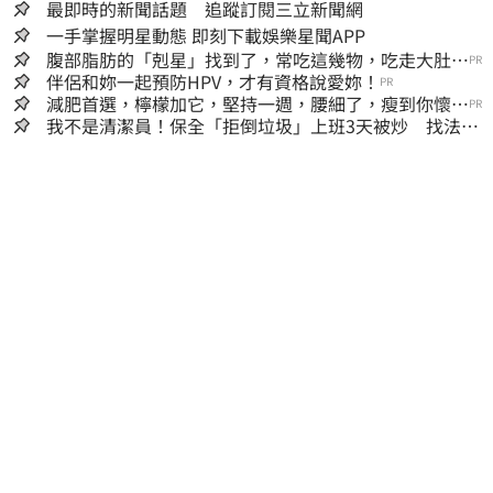
最即時的新聞話題 追蹤訂閱三立新聞網
一手掌握明星動態 即刻下載娛樂星聞APP
腹部脂肪的「剋星」找到了，常吃這幾物，吃走大肚
PR
囊，瘦出小蠻腰
伴侶和妳一起預防HPV，才有資格說愛妳！
PR
減肥首選，檸檬加它，堅持一週，腰細了，瘦到你懷疑
PR
人生
我不是清潔員！保全「拒倒垃圾」上班3天被炒 找法院
討公道結果出爐