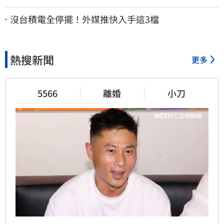
割 家族按月代繳償債
沒台積電全停擺！外媒推快入手這3檔
熱搜新聞
更多
5566
離婚
小刀