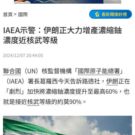
首頁
國際
看新聞換好禮
IAEA示警：伊朗正大力增產濃縮鈾
濃度近核武等級
2024/12/07 20:44:00
聯合國
（UN）核監督機構「
國際原子能總署
」
（IAEA）署長葛羅西今天告訴路透社，
伊朗
正在
「劇烈」加快將濃縮鈾濃度提升至最高60%，也
就是接近
核武
等級的約莫90%。