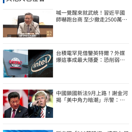
喊一覺醒來就武統！習近平國
師嚇跑台商 至少撤走2500萬份
工作
台積電罕見借鑒英特爾？外媒
爆這事成最大隱憂：恐削弱領
先優勢
中國鎖國新法9月上路！謝金河
揭「美中角力暗潮」示警：台
灣1類人危險了