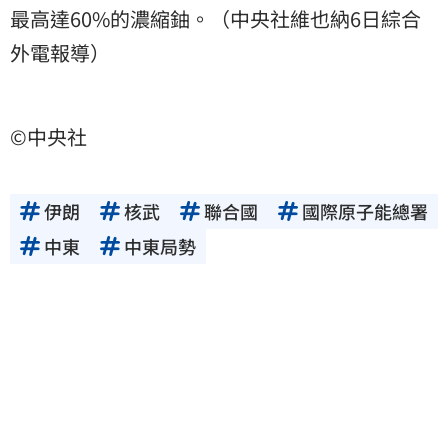
最高達60%的濃縮鈾。（中央社維也納6日綜合
外電報導）
©中央社
伊朗
核武
聯合國
國際原子能總署
中東
中東局勢