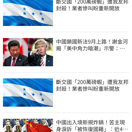
斷交國「200萬磅蝦」遭我友邦
封殺！業者慘叫盼重新開放
中國鎖國新法9月上路！謝金河
揭「美中角力暗潮」示警：台
灣1類人危險了
斷交國「200萬磅蝦」遭我友邦
封殺！業者慘叫盼重新開放
中國出入境新規炸鍋！苦主現
身淚訴「被恢復國籍」：近4億