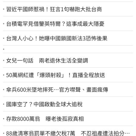
習近平國師惹禍！狂言1句嚇跑大批台商
台積電罕見借鑒英特爾？這事成最大隱憂
台灣人小心！她曝中國鎖國新法3恐怖後果
女兒一句話 兩老退休生活全變調
50萬網紅遭「爆頭射殺」！直播全程放送
傘兵600米墜地摔死…官方噤聲、畫面瘋傳
國庫空了？中國啟動全球大追稅
存款8000萬翁 曝老後孤寂真相
88歲清寒翁罰單不繳欠稅7萬 不忍祖產遭法拍分