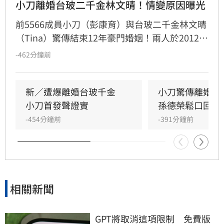
小刀離婚台玻二千金林文晴！情變原因曝光
前5566成員小刀（彭康育）與台玻二千金林文晴
（Tina）驚傳結束12年豪門婚姻！兩人於2012年
舉辦耗資逾500萬的世紀婚宴，曾是演藝圈與豪
-462分鐘前
門聯姻的佳話，如今卻傳出已低調離婚，兩名子
女目前由林文晴照料。據知情人士透露，兩人因
長年相處失去交集，且小刀長期「無特別作為」
新／遭爆離婚台玻千金　
小刀驚傳離婚台
導致感情破裂。小刀昔日以5566成員身分紅遍亞
小刀首發聲證實
孫德榮鬆口回應
洲，後轉型幕後經營影視與文創事業，對於婚變
-454分鐘前
-391分鐘前
傳聞，雙方至今皆未公開回應與說明，昔日宛如
童
相關新聞
GPT將取消這項限制　免費版