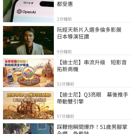
都受惠
2分鐘前
阮經天新片入選多倫多影展　
日本導演狂讚
9分鐘前
【迪士尼】串流升級　短影音
拓新商機
52分鐘前
【迪士尼】Q3亮眼　幕後推手
帶動雙引擎
57分鐘前
踩鞭炮瞬間爆炸！51歲男腳掌
全爛　急截肢