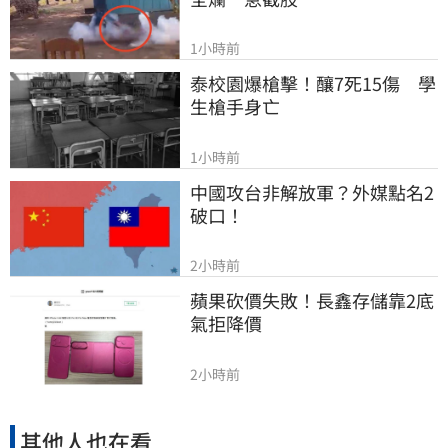
1小時前
泰校園爆槍擊！釀7死15傷　學
生槍手身亡
1小時前
中國攻台非解放軍？外媒點名2
破口！
2小時前
蘋果砍價失敗！長鑫存儲靠2底
氣拒降價
2小時前
其他人也在看