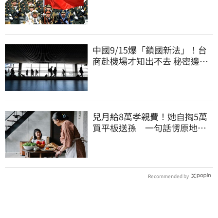
資產權停擺
中國9/15爆「鎖國新法」！台
商赴機場才知出不去 秘密邊控
合法化
兒月給8萬孝親費！她自掏5萬
買平板送孫 一句話愣原地
「傷心不已」
Recommended by