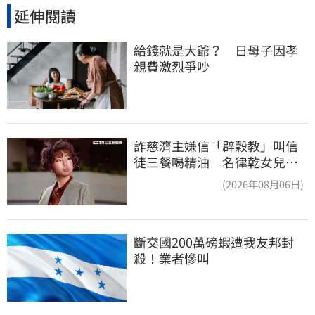
延伸閱讀
給錢就是大爺？　日母子因孝
親費激烈爭吵
詐慈濟主嫌信「辟穀教」叫信
徒三餐喝精油 名律乾女兒卻
吃鮑魚喝紅酒
(2026年08月06日)
斷交國200萬磅蝦遭我友邦封
殺！業者慘叫