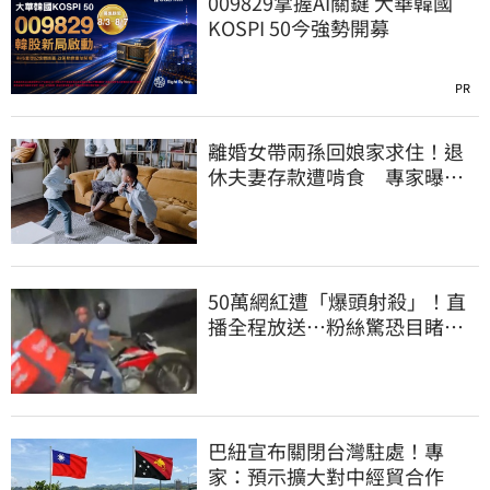
009829掌握AI關鍵 大華韓國
KOSPI 50今強勢開募
PR
離婚女帶兩孫回娘家求住！退
休夫妻存款遭啃食 專家曝這
點沒說會後悔
50萬網紅遭「爆頭射殺」！直
播全程放送…粉絲驚恐目睹慘
死過程
巴紐宣布關閉台灣駐處！專
家：預示擴大對中經貿合作