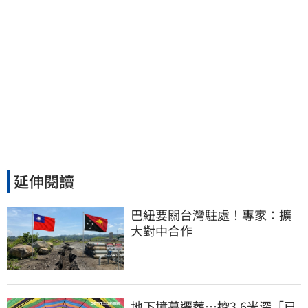
延伸閱讀
巴紐要關台灣駐處！專家：擴
大對中合作
地下墳墓遷葬…挖3.6米深「已