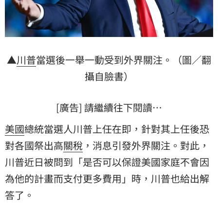
▲
川普
當選後一舉一動受到外界關注。（圖／翻
攝自臉書）
[廣告] 請繼續往下閱讀…
美國
總統當選人川普上任在即，針對其上任後恐
對各國祭出高
關稅
，消息引發外界關注。對此，
川普近日被問到「是否可以保證美國家庭不會因
為他的計畫而支付更多費用」時，川普也給出解
答了。