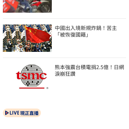
中國出入境新規炸鍋！苦主
「被恢復國籍」
熊本強震台積電捐2.5億！日網
淚崩狂讚
現正直播