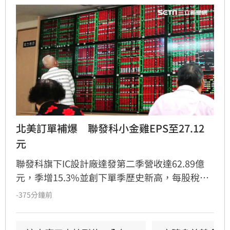
北美訂單補爆　聯發科小金雞EPS至27.12
元
聯發科旗下IC設計廠達發第二季營收達62.89億
元，季增15.3%並創下單季歷史新高，每股稅後
盈餘達5.25元。儘管台股近期表現疲弱，達發股
-375分鐘前
價仍展現抗跌力道，逆勢收紅。法人分析，受惠
於光通訊、10G PON及商用耳機等高單價產品出