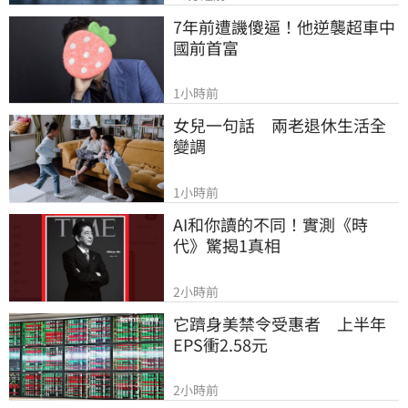
7年前遭譏傻逼！他逆襲超車中
國前首富
1小時前
女兒一句話　兩老退休生活全
變調
1小時前
AI和你讀的不同！實測《時
代》驚揭1真相
2小時前
它躋身美禁令受惠者　上半年
EPS衝2.58元
2小時前