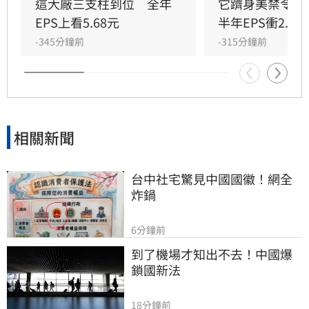
貨占比提升，達發毛利率維持在50%以上水準。
這大廠三支柱到位　全年
它躋身美禁令受
展望後市，隨著50G PAM4 DSP下半年放量及成
EPS上看5.68元
半年EPS衝2.58
功打入北美CSP供應鏈，光通訊業務將成為成長
-345分鐘前
-315分鐘前
核心引擎。法人樂觀預估，達發今明兩年獲利動
能強勁，2026年與2027年EPS有望分別挑戰
19.65元及27.12元，長期營運成長潛力備受市場
法人高度看好。
相關新聞
台中社宅驚見中國國徽！網全
炸鍋
6分鐘前
到了機場才知出不去！中國爆
鎖國新法
18分鐘前