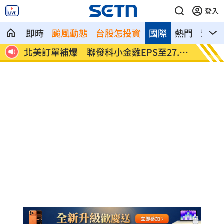
登入
即時
颱風動態
台股怎投資
國際
熱門
影音
潮來
北美訂單補爆 聯發科小金雞EPS至27.12
AI和
元