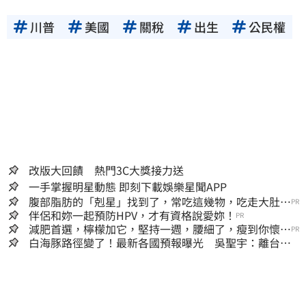
川普
美國
關稅
出生
公民權
改版大回饋 熱門3C大獎接力送
一手掌握明星動態 即刻下載娛樂星聞APP
腹部脂肪的「剋星」找到了，常吃這幾物，吃走大肚
PR
囊，瘦出小蠻腰
伴侶和妳一起預防HPV，才有資格說愛妳！
PR
減肥首選，檸檬加它，堅持一週，腰細了，瘦到你懷疑
PR
人生
白海豚路徑變了！最新各國預報曝光 吳聖宇：離台灣
又更近一點