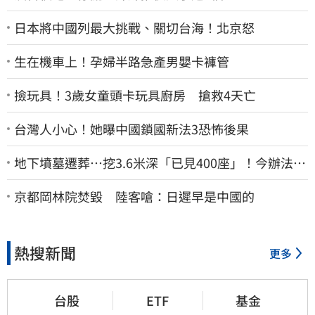
日本將中國列最大挑戰、關切台海！北京怒
生在機車上！孕婦半路急產男嬰卡褲管
撿玩具！3歲女童頭卡玩具廚房 搶救4天亡
台灣人小心！她曝中國鎖國新法3恐怖後果
地下墳墓遷葬…挖3.6米深「已見400座」！今辦法會
安撫祖先
京都岡林院焚毀 陸客嗆：日遲早是中國的
熱搜新聞
更多
台股
ETF
基金