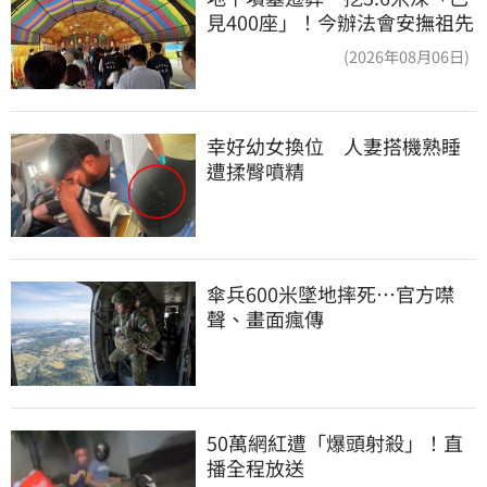
見400座」！今辦法會安撫祖先
(2026年08月06日)
幸好幼女換位　人妻搭機熟睡
遭揉臀噴精
傘兵600米墜地摔死…官方噤
聲、畫面瘋傳
50萬網紅遭「爆頭射殺」！直
播全程放送