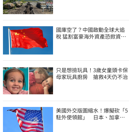
國庫空了？中國啟動全球大追
稅 猛割富豪海外資產恐掀資金
逃亡潮
只是想撿玩具！3歲女童頭卡保
母家玩具廚房 搶救4天仍不治
美國外交版圖縮水！爆擬砍「5
駐外使領館」 日本、加拿
大、印尼都入列