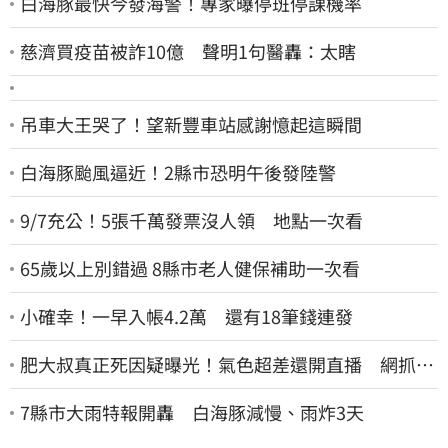
白海豚最快今發海警！專家曝停班停課機率
慈濟買疫苗被詐10億 聲明1句醫轟：太瞎
吊車大王哭了！望新豐車站感謝憶起這瞬間
白海豚颱風逼近！2縣市恐明午後發陸警
9/7充公！5張千萬發票沒人領 地點一次看
65歲以上別錯過 8縣市老人健保補助一次看
小確幸！一早入帳4.2萬 還有18筆錢連發
肥大叔真正死因疑曝光！氣色超差還開直播 網抓這
一點超不合理
7縣市大雨特報開轟 白海豚減慢、雨炸3天