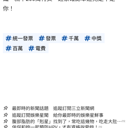
你！
統一發票
發票
千萬
中獎
百萬
電費
最即時的新聞話題 追蹤訂閱三立新聞網
追蹤訂閱娛樂星聞 給你最即時的娛樂星鮮事
腹部脂肪的「剋星」找到了，常吃這幾物，吃走大肚
PR
囊，瘦出小蠻腰
伴侶和妳一起預防HPV，才有資格說愛妳！
PR