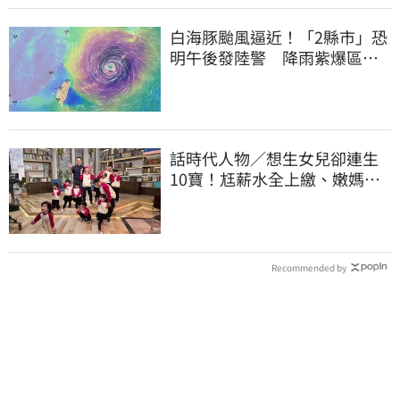
白海豚颱風逼近！「2縣市」恐
明午後發陸警 降雨紫爆區域
曝光
話時代人物／想生女兒卻連生
10寶！尪薪水全上繳、嫩媽吐
心聲：不生了
Recommended by