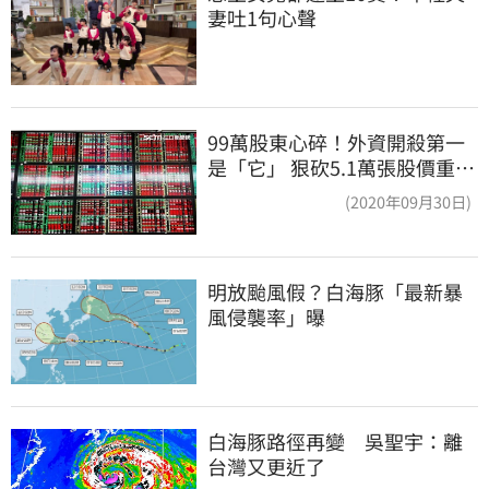
妻吐1句心聲
99萬股東心碎！外資開殺第一
是「它」 狠砍5.1萬張股價重挫
近5%
(2020年09月30日)
明放颱風假？白海豚「最新暴
風侵襲率」曝
白海豚路徑再變　吳聖宇：離
台灣又更近了