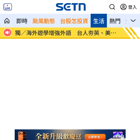
登入
即時
颱風動態
台股怎投資
生活
熱門
影音
30
獨／海外遊學增強外語 台人夯英、美、
長尾獼
加
因