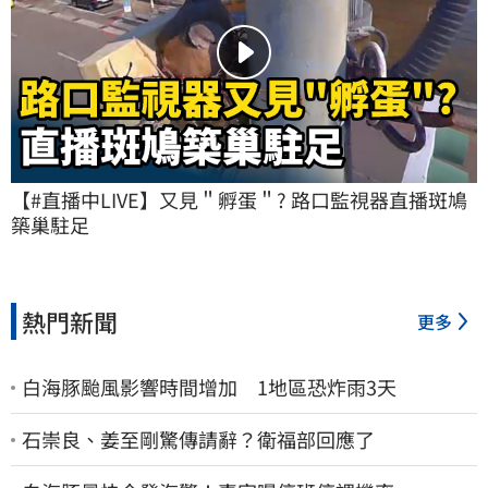
【#直播中LIVE】又見＂孵蛋＂? 路口監視器直播斑鳩
築巢駐足
熱門新聞
更多
白海豚颱風影響時間增加 1地區恐炸雨3天
石崇良、姜至剛驚傳請辭？衛福部回應了