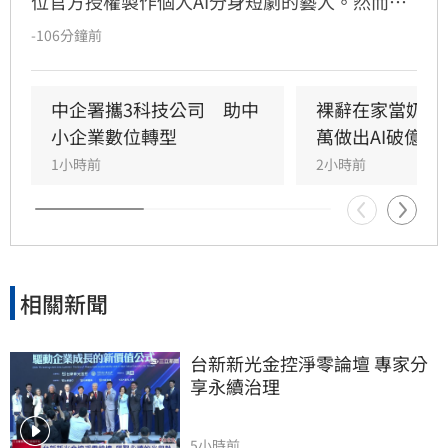
位官方授權製作個人AI分身短劇的藝人。然而，
由戚薇AI分身演出的首部作品《末日盛夏》今（7
-106分鐘前
日）釋出首波宣傳影片後，畫面中的運鏡手法卻
意外引爆全網怒火。預告片開場採用「裙下仰拍
視角」，鏡頭直接從角色雙腿之間低角度直視裙
中企署攜3科技公司　助中
裸辭在家當奶爸
底，被指帶有強烈的偷窺暗示，導致原本備受期
小企業數位轉型
萬做出AI破億神
待的AI技術創新慘遭好評翻車。
1小時前
2小時前
相關新聞
台新新光金控淨零論壇 專家分
享永續治理
5小時前