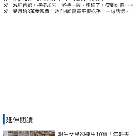
減肥首選，檸檬加它，堅持一週，腰細了，瘦到你懷疑
PR
人生
兒月給8萬孝親費！她自掏5萬買平板送孫 一句話愣原
地「傷心不已」
延伸閱讀
想生女兒卻連生10寶！年輕夫