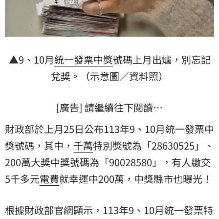
▲9、10月
統一
發票
中獎
號碼上月出爐，別忘記
兌獎。（示意圖／資料照）
[廣告] 請繼續往下閱讀…
財政部於上月25日公布113年9、10月統一發票中
獎號碼，其中，
千萬
特別獎號為「28630525」、
200萬大獎中獎號碼為「90028580」，有人繳交
5千多元
電費
就幸運中200萬，中獎縣市也曝光！
根據財政部官網顯示，113年9、10月統一發票特