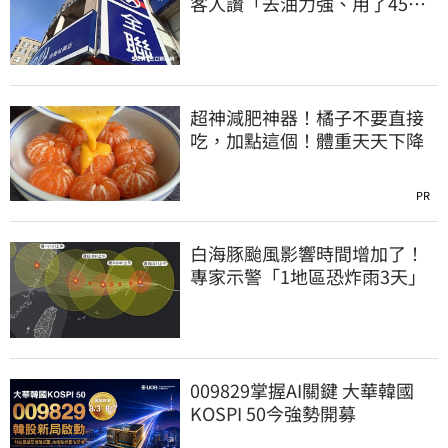
客人讚「去油力強、用了45
年」
超神減肥神器！橘子不要直接
吃，加點這個！體重天天下降
PR
白海豚颱風影響時間增加了！
專家示警「1地區恐炸雨3天」
009829掌握AI關鍵 大華韓國
KOSPI 50今強勢開募