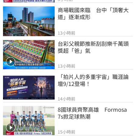
商場戰國來臨　台中「頂奢大
道」逐漸成形
13小時前
台彩父親節推新刮刮樂千萬頭
獎超「爸」氣
13小時前
「拍片人的多重宇宙」職涯論
壇9/12登場！
14小時前
8國球員齊聚高雄　Formosa 
7s掀足球熱潮
15小時前