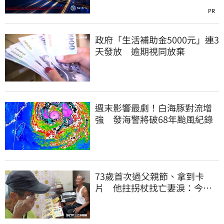
PR
政府「生活補助金5000元」連3
天發放 逾期視同放棄
週末影響最劇！白海豚對流增
強 發海警將破68年颱風紀錄
73歲首次過父親節、拿到卡
片 他拄拐杖找亡妻淚：今天
好多人來幫我慶祝