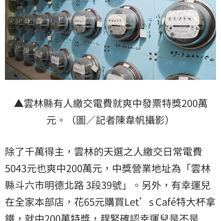
▲雲林縣有人繳交電費就爽中發票特獎200萬
元。（圖／記者陳韋帆攝影）
除了千萬得主，雲林的天選之人繳交日常電費
5043元也爽中200萬元，中獎營業地址為「雲林
縣斗六市明德北路 3段39號」。另外，有幸運兒
在全家本部店，花65元購買Let’s Café特大杯拿
鐵，就中200萬特獎，趕緊確認幸運兒是不是