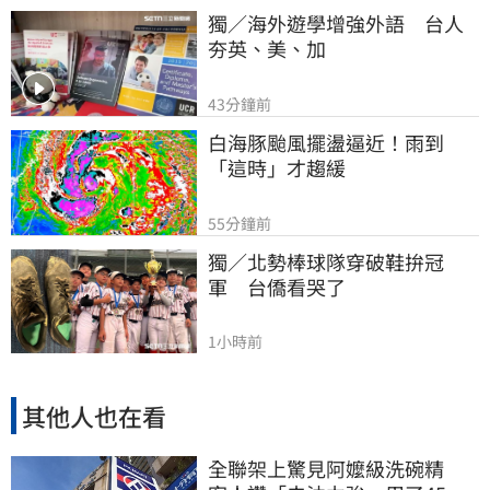
獨／海外遊學增強外語　台人
夯英、美、加
43分鐘前
白海豚颱風擺盪逼近！雨到
「這時」才趨緩
55分鐘前
獨／北勢棒球隊穿破鞋拚冠
軍　台僑看哭了
1小時前
其他人也在看
全聯架上驚見阿嬤級洗碗精