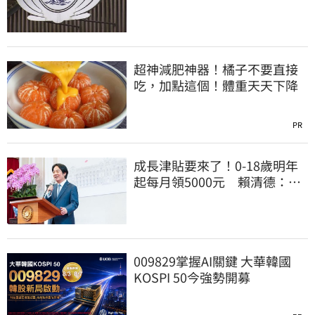
付10.6億
超神減肥神器！橘子不要直接
吃，加點這個！體重天天下降
PR
成長津貼要來了！0-18歲明年
起每月領5000元 賴清德：此
時不生更待何時
009829掌握AI關鍵 大華韓國
KOSPI 50今強勢開募