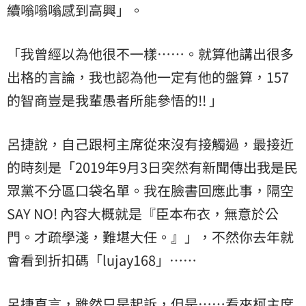
續嗡嗡嗡感到高興」。
「我曾經以為他很不一樣……。就算他講出很多
出格的言論，我也認為他一定有他的盤算，157
的智商豈是我輩愚者所能參悟的!! 」
呂捷說，自己跟柯主席從來沒有接觸過，最接近
的時刻是「2019年9月3日突然有新聞傳出我是民
眾黨不分區口袋名單。我在臉書回應此事，隔空
SAY NO! 內容大概就是『臣本布衣，無意於公
門。才疏學淺，難堪大任。』」，不然你去年就
會看到折扣碼「lujay168」……
呂捷直言，雖然只是起訴，但是……看來柯主席