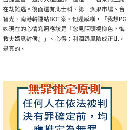
在劫難逃。後面還有北士科、第一漁果市場、台
智光、南港轉運站BOT案。他還感嘆，「我想PG
姊現在的心情寫照應該是『忽見陌頭楊柳色，悔
教夫婿覓封侯』」。心得：利潤跟風險成正比，
是真的。