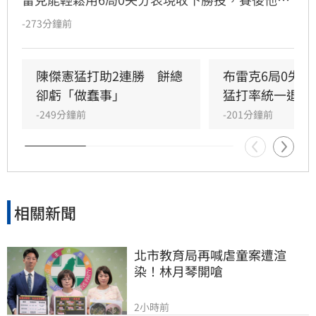
表示今晚投球特別輕鬆，但反而檢討自己的投球
-273分鐘前
內容可能是本季最差一役，球威更是只有C、D等
級。」
陳傑憲猛打助2連勝　餅總
布雷克6局0失
卻虧「做蠢事」
猛打率統一退富
-249分鐘前
-201分鐘前
相關新聞
北市教育局再喊虐童案遭渲
染！林月琴開嗆
2小時前