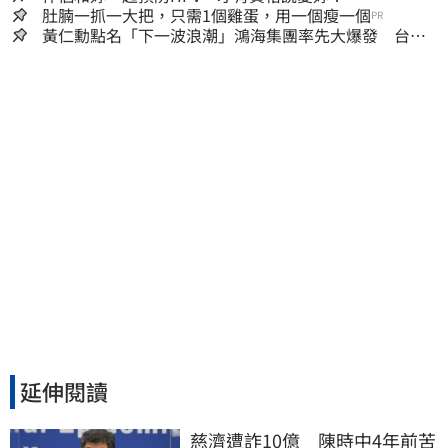
肚腩一抓一大把，只需1個雞蛋，用一個瘦一個
PR
黃仁勳點名「下一波浪潮」鴻海集團率先大爆發 台股
這族群全面噴出
延伸閱讀
慈濟遭詐10億　陳時中4年前苦