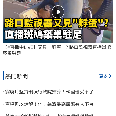
【#直播中LIVE】又見＂孵蛋＂? 路口監視器直播斑鳩
築巢駐足
熱門新聞
更多
翁曉玲堅持刪凍行政院預算！韓國瑜受不了
直呼難以諒解！他：慈濟最高層應有人下台