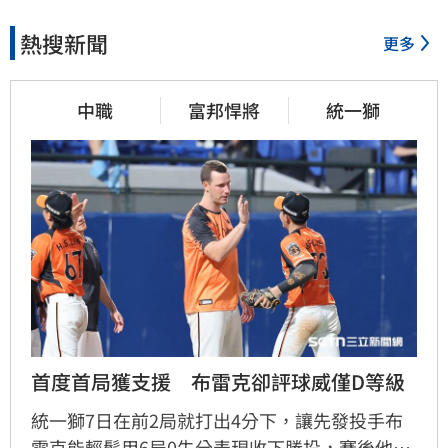
熱搜新聞
更多
中職
富邦悍將
統一獅
首度首局獲支援　布雷克卻評球威僅D等級
統一獅7日在前2局就打出4分下，讓先發投手布
雷克能輕鬆用6局0失分表現收下勝投，賽後他也