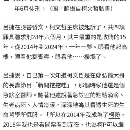
年6月徒刑。（圖／翻攝自柯文哲臉書）
呂捷在臉書發文，柯文哲主席被起訴了，共四項
罪具體求刑28年六個月，其中最重的是收賄的15
年。從2014年到2024年，十年一夢。眼看他起高
樓，眼看他宴賓客，眼看他……樓塌了。
呂捷說，自己第一次知道柯文哲是在
鄭弘儀
大哥
的長壽節目「新聞挖挖哇」，那個時候他還是個
急診室醫師。聽著他述說著急診室的點點滴滴、
生老病死、人情冷暖，深深地為其看透生死的生
命哲學所懾服。「所以在2014年我成為了
柯粉
，
2018年我也是看開票看到深夜，也為柯P可以繼