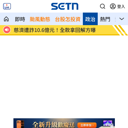
登入
即時
颱風動態
台股怎投資
政治
熱門
影音
慈濟遭詐10.6億元！全款拿回解方曝
稱龍蝦