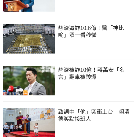
慈濟遭詐10.6億！醫「神比
喻」眾一看秒懂
慈濟被詐10億！蔣萬安「名
言」翻車被酸爆
致詞中「他」突衝上台　賴清
德笑點接班人