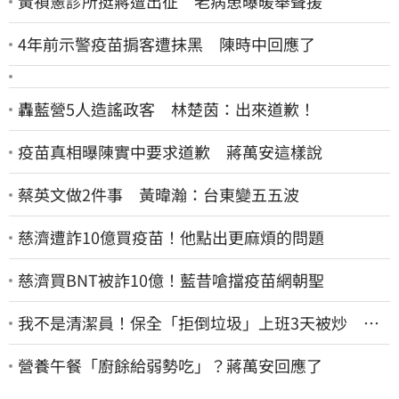
黃禎憲診所挺蔣遭出征 老病患曝暖舉聲援
4年前示警疫苗掮客遭抹黑 陳時中回應了
轟藍營5人造謠政客 林楚茵：出來道歉！
疫苗真相曝陳實中要求道歉 蔣萬安這樣說
蔡英文做2件事 黃暐瀚：台東變五五波
慈濟遭詐10億買疫苗！他點出更麻煩的問題
慈濟買BNT被詐10億！藍昔嗆擋疫苗網朝聖
我不是清潔員！保全「拒倒垃圾」上班3天被炒 找
法院討公道結果出爐
營養午餐「廚餘給弱勢吃」？蔣萬安回應了