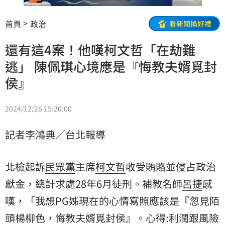
首頁
政治
看新聞換好禮
還有這4案！他嘆柯文哲「在劫難
逃」 陳佩琪心境應是『悔教夫婿覓封
侯』
2024/12/26 15:20:00
記者李鴻典／台北報導
北檢起訴
民眾黨
主席
柯文哲
收受賄賂並侵占政治
獻金，總計求處28年6月徒刑。補教名師
呂捷
感
嘆，「我想PG姊現在的心情寫照應該是『忽見陌
頭楊柳色，悔教夫婿覓封侯』。心得:利潤跟風險