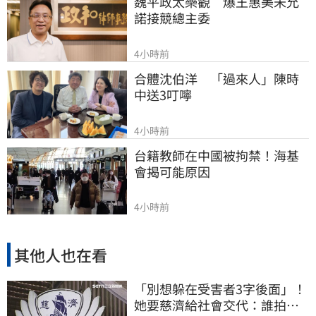
魏平政太樂觀　爆王惠美未允
諾接競總主委
4小時前
合體沈伯洋　「過來人」陳時
中送3叮嚀
4小時前
台籍教師在中國被拘禁！海基
會揭可能原因
4小時前
其他人也在看
「別想躲在受害者3字後面」！
她要慈濟給社會交代：誰拍板