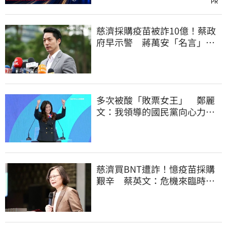
PR
慈濟採購疫苗被詐10億！蔡政
府早示警 蔣萬安「名言」翻
車被酸爆
多次被酸「敗票女王」 鄭麗
文：我領導的國民黨向心力
強、支持度非常高
慈濟買BNT遭詐！憶疫苗採購
艱辛 蔡英文：危機來臨時務
必相信專業