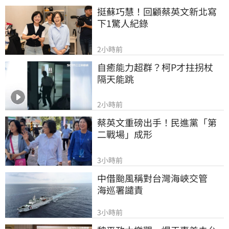
挺蘇巧慧！回顧蔡英文新北寫
下1驚人紀錄
2小時前
自癒能力超群？柯P才拄拐杖　
隔天能跳
2小時前
蔡英文重磅出手！民進黨「第
二戰場」成形
3小時前
中借颱風稱對台灣海峽交管　
海巡署譴責
3小時前