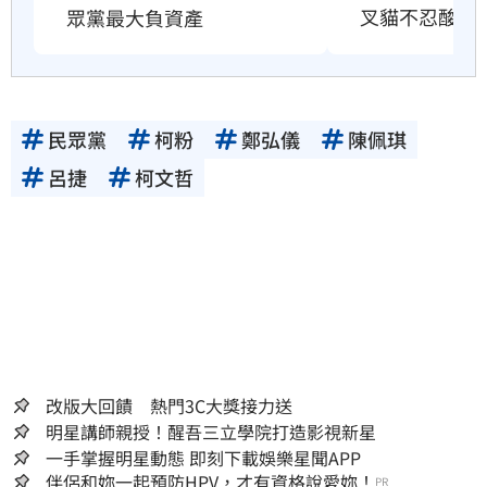
叉貓不忍酸爆
眾黨最大負資產
民眾黨
柯粉
鄭弘儀
陳佩琪
呂捷
柯文哲
改版大回饋 熱門3C大獎接力送
明星講師親授！醒吾三立學院打造影視新星
一手掌握明星動態 即刻下載娛樂星聞APP
伴侶和妳一起預防HPV，才有資格說愛妳！
PR