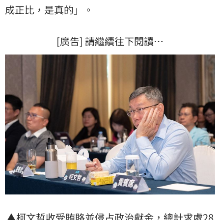
成正比，是真的」。
[廣告] 請繼續往下閱讀…
▲柯文哲收受賄賂並侵占政治獻金，總計求處28