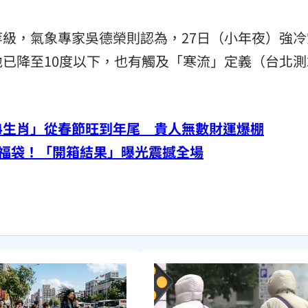
級，氣象專家吳德榮則認為，27日（小年夜）強冷
已降至10度以下，也有觸及「寒流」定義（台北測
「4生肖」從春節旺到年尾 貴人無數財運爆棚
超商福袋！「開箱結果」曝光震撼全場