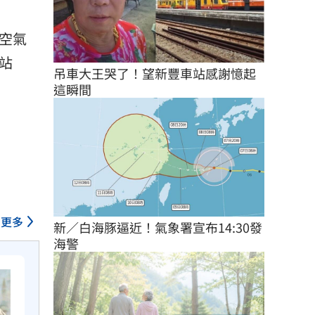
空氣
站
吊車大王哭了！望新豐車站感謝憶起
這瞬間
更多
新／白海豚逼近！氣象署宣布14:30發
海警