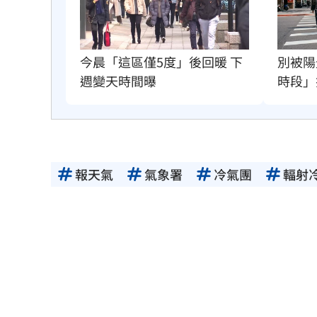
今晨「這區僅5度」後回暖 下
別被陽
週變天時間曝
時段」
報天氣
氣象署
冷氣團
輻射