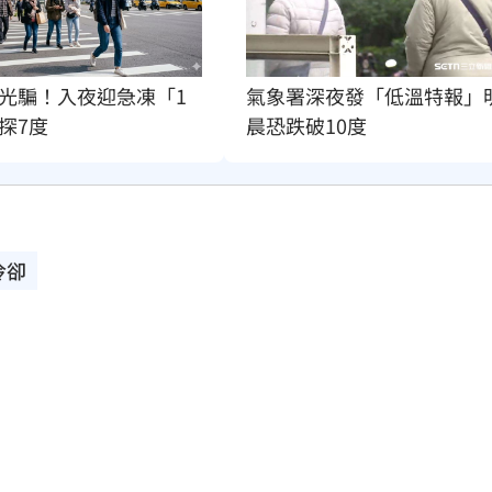
光騙！入夜迎急凍「1
氣象署深夜發「低溫特報」
探7度
晨恐跌破10度
冷卻