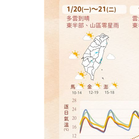
曾胖到116公斤！紫布爾揭肥胖黑暗期
1
小刀離婚台玻二千金林文晴！情變原因
新／白海豚颱風海警發布！首波警戒範
盤後／台股跌破3日均線 資金遁入4族
台灣彩券開獎直播中
20:31
LIVE三立+24小時直播
15:27
三立iNEWS新聞台線上直播
18:00
商場戰國來臨 台中「頂奢大道」逐漸
台彩父親節推新刮刮樂千萬頭獎超「爸
「拍片人的多重宇宙」職涯論壇9/12登