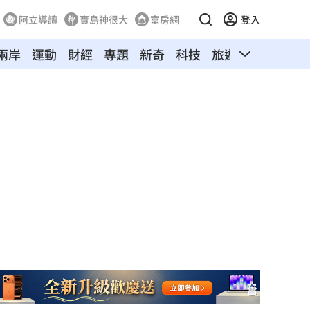
阿立導讀
寶島神很大
富房網
登入
兩岸
運動
財經
專題
新奇
科技
旅遊
汽車
寵物