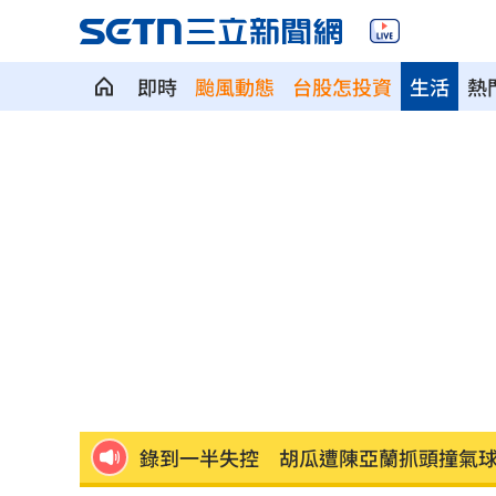
即時
颱風動態
台股怎投資
生活
熱
連三個月CPI破通膨線 央行政策走勢曝
三峽街頭爆槍響！毒品糾紛男遭開槍洩
嘴咬鋁箔包也被盤查 騎士質疑警刻意
做錯恐奪命 專家示警停電「7大NG行
2026年市佔40％！台灣頭家最愛神車
15
錄到一半失控 胡瓜遭陳亞蘭抓頭撞氣