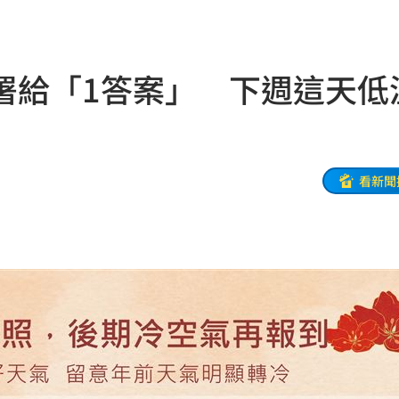
墜落
14:57
原因
14:54
署給「1答案」 下週這天低
53
嚇傻
14:48
神劇
14:48
看新聞
紫」
14:47
狂讚
14:46
14:44
果曝
14:43
千
14:42