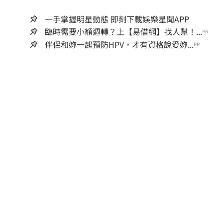
一手掌握明星動態 即刻下載娛樂星聞APP
臨時需要小額週轉？上【易借網】找人幫！...
PR
伴侶和妳一起預防HPV，才有資格說愛妳...
PR