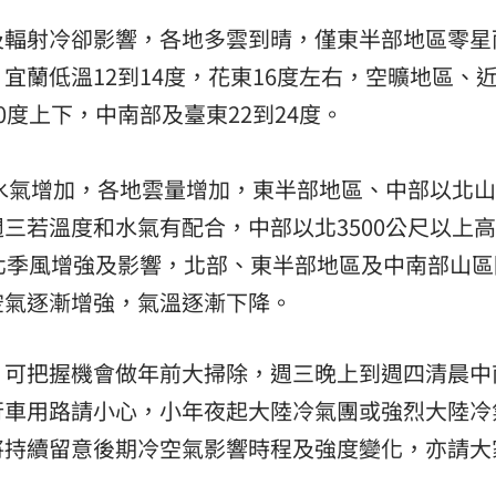
輻射冷卻影響󠀠，各地多雲到晴，僅東半部地區零星
、宜蘭低溫12到14度，花東16度左右，空曠地區、
度上下，中南部及臺東22到24度。󠀠
水氣增加󠀠，各地雲量增加，東半部地區、中部以北
，週三若溫度和水氣有配合，中部以北3500公尺以上
東北季風增強及影響󠀠，北部、東半部地區及中南部山
空氣逐漸增強，氣溫逐漸下降󠀠。
可把握機會做年前大掃除󠀠，週三晚上到週四清晨中
車用路請小心󠀠，小年夜起大陸冷氣團或強烈大陸冷
將持續留意後期冷空氣影響時程及強度變化，亦請大