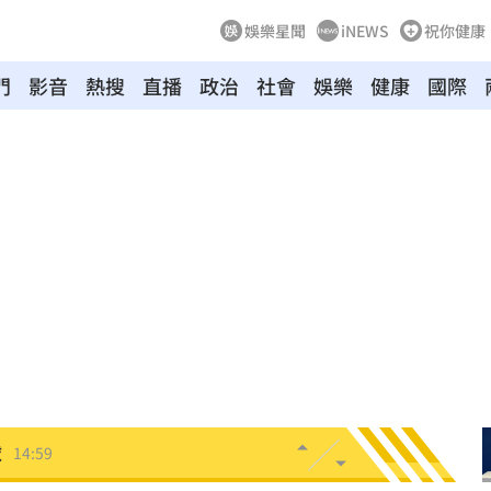
娛樂星聞
iNEWS
祝你健康
門
影音
熱搜
直播
政治
社會
娛樂
健康
國際
15:04
憤
15:04
刁難
15:03
為」
15:00
:00
球
14:59