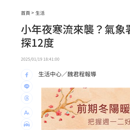
新／南港Lalaport施工意外！鷹架坍塌
首頁
生活
肥大叔猝逝前為何堅持直播？網悲曝這
小年夜寒流來襲？氣象
GPT將取消這項限制 免費版都受惠
14:
探12度
沈玉琳驚人女僕造型曝光 全場一看都
裸辭在家當奶爸 他砸百萬做出AI破億
2025/01/19 18:41:00
白海豚海警 一圖看風雨時程「下到發
生活中心／魏君程報導
阮經天新片入選多倫多影展 日本導演
新／注意！這家營建股 下午4點開重訊
逼親鄰兵、吃大鍋飯 憲兵隊長挨告結
賴清德預告：0-18歲明年起每月可領五