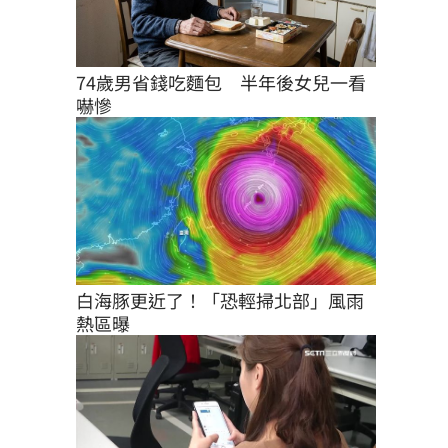
74歲男省錢吃麵包　半年後女兒一看
嚇慘
白海豚更近了！「恐輕掃北部」風雨
熱區曝