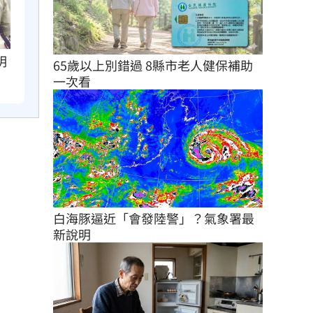
明
65歲以上別錯過 8縣市老人健保補助
一次看
白海豚逼近「會發陸警」？氣象署最
新說明