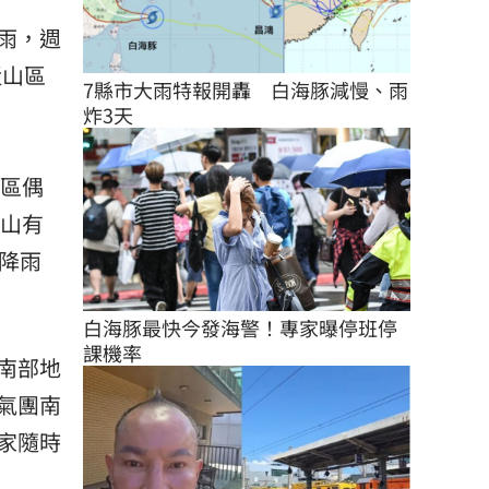
雨，週
近山區
7縣市大雨特報開轟　白海豚減慢、雨
炸3天
山區偶
高山有
區降雨
白海豚最快今發海警！專家曝停班停
課機率
南部地
氣團南
家隨時