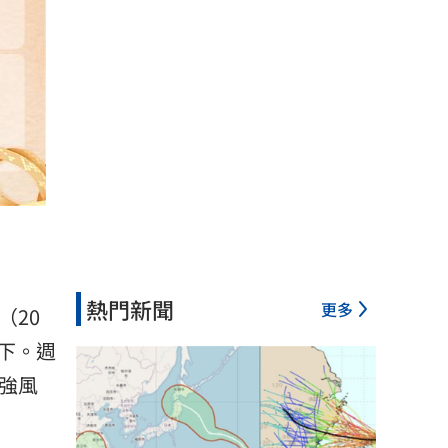
熱門新聞
更多
（20
󠀠週
強風