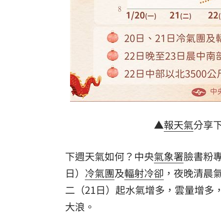
8國球員齊聚高雄 Formosa 7s掀足球
理想混蛋號召粉絲跨海追星吃美食！
18:
▲
報天氣
分享
下週天氣如何？中央
氣象署
臉書粉專
日）
冷氣團
及
輻射冷卻
，夜晚清晨氣
二（21日）起水氣增多，雲量增多
大浪。