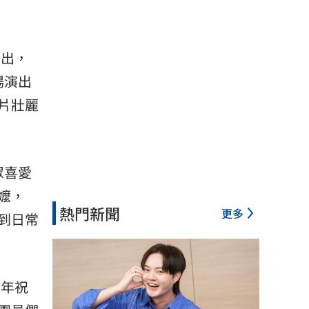
演出，
場演出
片壯麗
眾喜愛
嬤，
熱門新聞
更多
到日常
新年祝