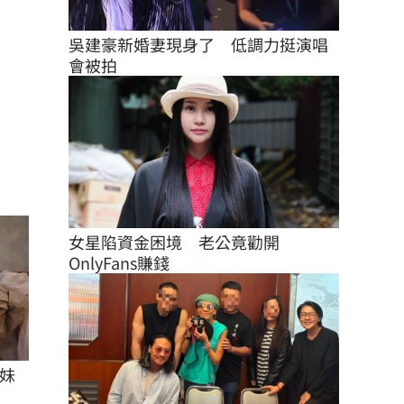
吳建豪新婚妻現身了　低調力挺演唱
會被拍
女星陷資金困境　老公竟勸開
OnlyFans賺錢
妹