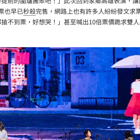
作提前的圍爐團聚吧！」此次回到家鄉高雄表演，讓
票也早已
秒殺
完售，網路上也有許多人紛紛發文求
搶不到票，好想哭！」甚至喊出10倍票價跪求雙人