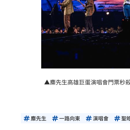
▲麋先生高雄巨蛋演唱會門票秒
麋先生
一路向東
演唱會
聖