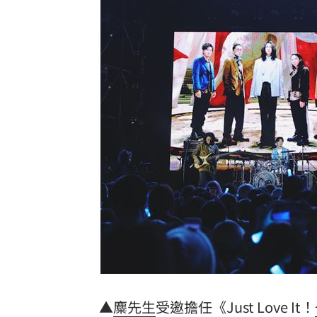
蔡阿嘎復工！新企劃開拍 二伯IG也更
94歲資深女星辭世 演員兒悲洩臨終前
江蕙崩潰爆哭摯友逝世！淚喊怕參加告
用AI改履歷應徵 收面試通知才發現被
台灣彩券開獎直播中
20:31
LIVE三立+24小時直播
15:27
三立iNEWS新聞台線上直播
18:00
市場到酒場料理！可果美蕃茄醬創無限
父親節送會拉筋的按摩椅 爸爸「筋歡喜
▲
麋先生
受邀擔任《Just Love It！
油品食安事件引關注 挑選保健食品要注