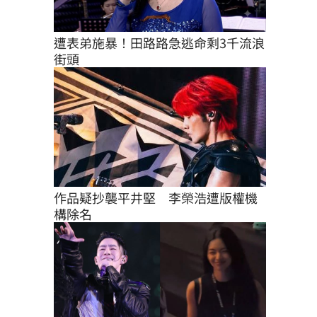
遭表弟施暴！田路路急逃命剩3千流浪
街頭
作品疑抄襲平井堅　李榮浩遭版權機
構除名