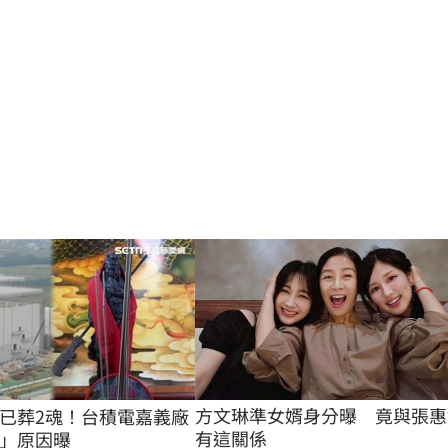
方文琳準女婿身分曝　竟與張惠
已葬2魂！台積電嘉義廠
有這關係
」原因曝