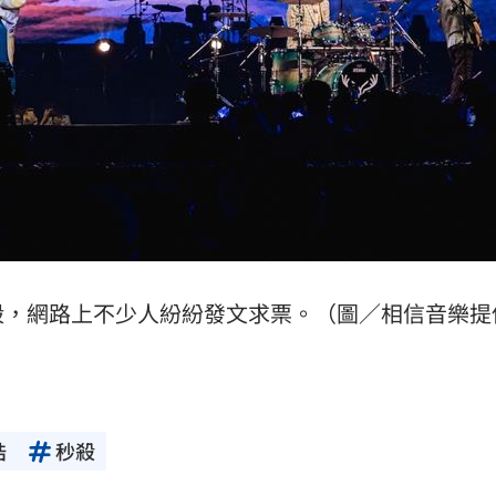
殺，網路上不少人紛紛發文求票。（圖／相信音樂提
皓
秒殺