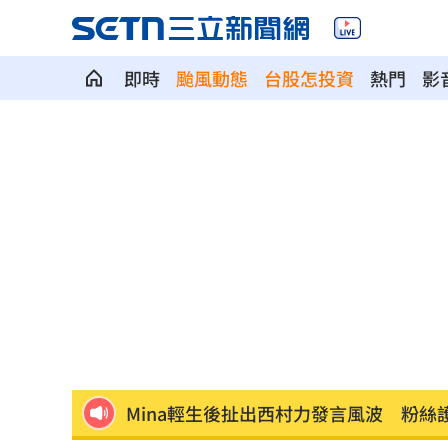
即時
颱風動態
台股怎投資
熱門
影
漢光42／後備動員！同心36號召集令發
林庭謙正式加盟台新戰神 簽下複數年
高檢署主任批台糖！黃偉哲「2問題」打
水中熱舞翻轉爆意外 李雅英當場失控
Mina輕生後扯出西村力發言風波 粉絲
北市教育局稱廚餘給弱勢！吳思瑤轟：