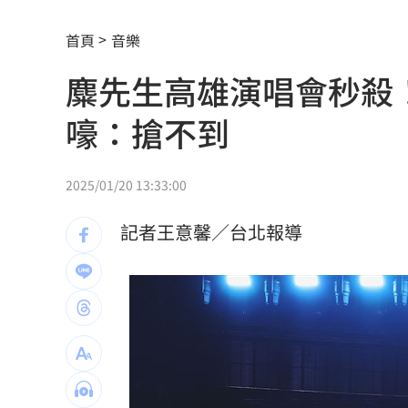
1鄉鎮發錢了！符資格每人爽領5000元現
首頁
音樂
沈伯洋招募「巡洋監兵」 目標千名監
麋先生高雄演唱會秒殺
公視預算遭刪凍10.2億 卓榮泰說話了
1
嚎：搶不到
想買Kia先看這篇！8月祭超狂優惠
13:00
四貸同堂玩槓桿！銀行點名2大查核死角
2025/01/20 13:33:00
前兄弟打教莎菈炸裂 還是WPBL首支滿
記者王意馨／台北報導
蕭敬騰遇惡房東被寄存證信函！喜鵲回
行車糾紛！台中伯滿頭是血 慘遭暴打
ENHYPEN站姐直播亡！最後住處曝光網
獨家／黃崇仁生前曝有靈異體質躲班機