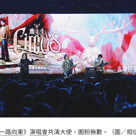
新了
12:46
病況
12:46
別式
12:43
誇大
12:43
可能
12:00
」
18:00
一路向東
》
演唱會
共演大使，圈粉無數。（圖／相
意
13:00