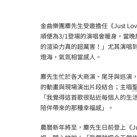
罕病博士彭士齊 輪椅上的生命覺醒！
11
酷澎「爸氣父親節」國際官方品牌齊聚
金曲樂團麋先生受邀擔任《Just L
順便為3/1登場的演唱會暖身。當
的渲染力真的超厲害！」尤其演唱
燈海，氣氛相當感人。
麋先生忙於各大商演、尾牙與巡演，
的動畫與現場演出片段結合；主唱
「我覺得這首歌很貼近每個人的生
陪伴帶來的那種幸福感」。
農曆新年將至，麋先生日前登上《Jus