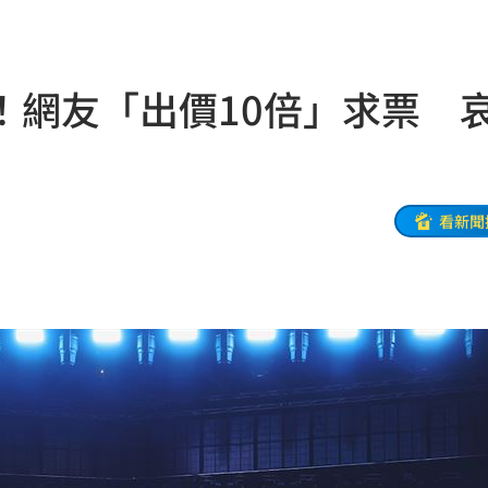
金
13:08
票員
13:05
！網友「出價10倍」求票 
3:01
12:55
看新聞
貫砲
12:54
應了
12:53
趴地
12:52
看哭
12:48
墜海
12:47