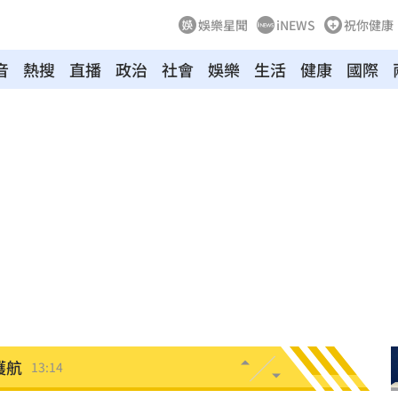
娛樂星聞
iNEWS
祝你健康
音
熱搜
直播
政治
社會
娛樂
生活
健康
國際
布了
13:21
約
13:21
臉
13:16
變臉
13:16
護航
13:14
歧視
13:09