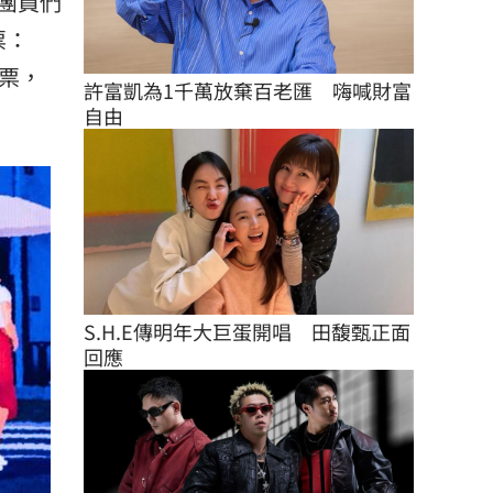
團員們
票：
票，
許富凱為1千萬放棄百老匯　嗨喊財富
自由
S.H.E傳明年大巨蛋開唱　田馥甄正面
回應