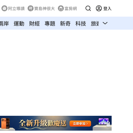
阿立導讀
寶島神很大
富房網
登入
兩岸
運動
財經
專題
新奇
科技
旅遊
汽車
寵物