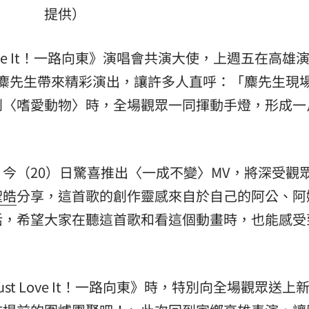
提供）
:00
ove It！一路向東》演唱會共演大使，上週五在高雄
11:00
晚麋先生帶來精彩演出，讓許多人直呼：「麋先生現
到〈嗜愛動物〉時，全場觀眾一同揮動手燈，形成一
今（20）日驚喜推出〈一成不變〉MV，將深受觀
聖皓
分享，這首歌的創作靈感來自於自己的阿公、阿
活，希望大家在聽這首歌和看這個動畫時，也能感受
t Love It！一路向東》時，特別向全場觀眾送上