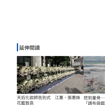
延伸閱讀
天后化妝師告別式　江蕙、張惠妹
挖到童骨…
花籃致哀
「請布袋戲