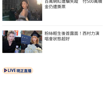
百萬網紅遭騙失蹤　付500萬贖
金仍遭撕票
粉絲輕生後首露面！西村力演
唱會狀態超好
現正直播