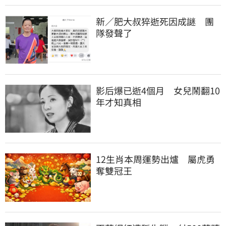
新／肥大叔猝逝死因成謎　團
隊發聲了
影后爆已逝4個月　女兒鬧翻10
年才知真相
12生肖本周運勢出爐　屬虎勇
奪雙冠王