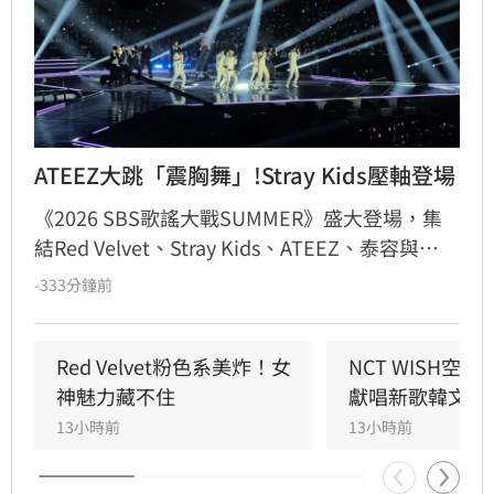
ATEEZ大跳「震胸舞」!Stray Kids壓軸登場
《2026 SBS歌謠大戰SUMMER》盛大登場，集
結Red Velvet、Stray Kids、ATEEZ、泰容與
KISS OF LIFE等超人氣偶像。ATEEZ以高強度舞
-333分鐘前
蹈炸翻全場，崔傘的經典震胸舞更引發熱議；壓
軸的Stray Kids接連演出四首熱門曲目，展現舞
台王者魅力。此外，SEVENTEEN DINO以分身
Red Velvet粉色系美炸！女
NCT WISH空
Picheolin身份帶來復古感十足的Solo演出；
神魅力藏不住
獻唱新歌韓文版
KISS OF LIFE則憑藉火辣俐落的舞台與NATTY的
13小時前
13小時前
飛吻互動，成為當晚粉絲討論焦點。眾星雲集的
精彩演出，為觀眾帶來一場視覺與聽覺的頂級饗