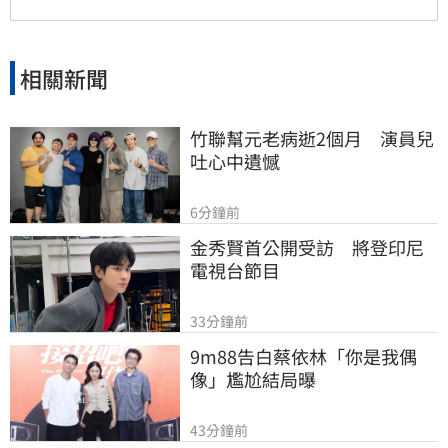
宴，成功炒熱今夏歌壇話題。
相關新聞
竹聯幫元老病逝2個月　演員兒
吐心中遺憾
6分鐘前
金秀賢首公開受訪　將登印尼
電視台節目
33分鐘前
9m88告白蔡依林「你是我偶
像」尷尬結局曝
43分鐘前