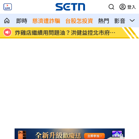
登入
即時
慈濟遭詐騙
台股怎投資
熱門
影音
熱
統運
炸雞店繼續用問題油？洪健益控北市府蓋
老農5
牌
淚