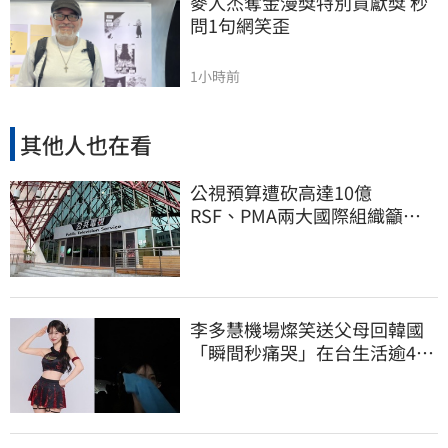
麥人杰奪金漫獎特別貢獻獎 秒
問1句網笑歪
1小時前
其他人也在看
公視預算遭砍高達10億
RSF、PMA兩大國際組織籲撤
案
李多慧機場燦笑送父母回韓國
「瞬間秒痛哭」在台生活逾4年
吐實：很難過