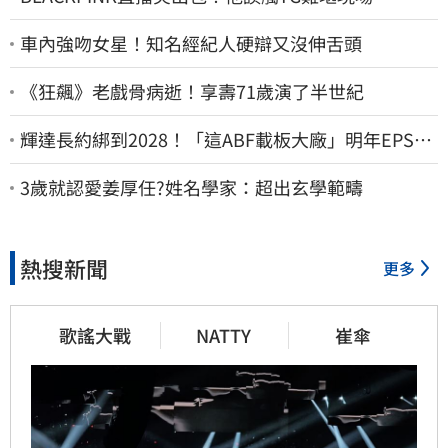
車內強吻女星！知名經紀人硬辯又沒伸舌頭
《狂飆》老戲骨病逝！享壽71歲演了半世紀
輝達長約綁到2028！「這ABF載板大廠」明年EPS上
看22元 目標價至1000元
3歲就認愛姜厚任?姓名學家：超出玄學範疇
熱搜新聞
更多
歌謠大戰
NATTY
崔傘