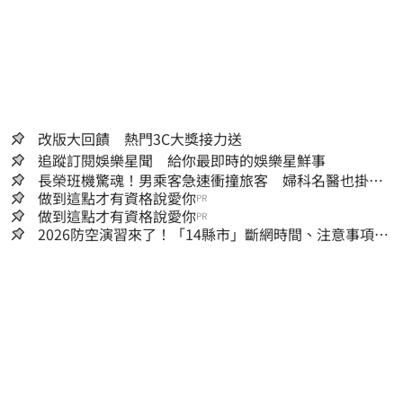
改版大回饋 熱門3C大獎接力送
追蹤訂閱娛樂星聞 給你最即時的娛樂星鮮事
長榮班機驚魂！男乘客急速衝撞旅客 婦科名醫也掛
彩：全機卡半小時
做到這點才有資格說愛你
PR
做到這點才有資格說愛你
PR
2026防空演習來了！「14縣市」斷網時間、注意事項一
次看