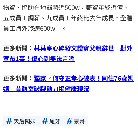
物資、協助在地弱勢近500w，薪資年終近億、
五成員工調薪、九成員工年終比去年成長，全體
員工海外旅遊600w」。
更多新聞：
林葉亭心碎發文證實父親辭世 對外
宣布1事！傷心到無法言喻
更多新聞：
獨家／何守正孝心破表！同住76歲媽
媽 昔憩室破裂動刀揭健康現況
天后闆妹
尾牙
豪哥