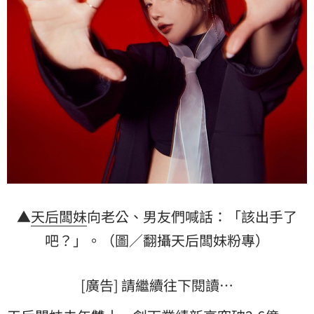
▲
天后闆妹
向老公、男友們喊話：「該出手了
吧？」。（圖／翻攝天后闆妹粉專）
[廣告] 請繼續往下閱讀…