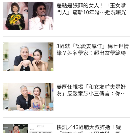
差點是張菲的女人！「玉女掌
門人」痛斬10年婚…近況曝光
3歲就「認愛姜厚任」稱七世情
緣？姓名學家：超出玄學範疇
姜厚任親揭「和女友前夫是好
友」反駁童芯小三傳言：你在
講三小？
快訊／46歲肥大叔猝逝！疑