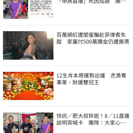
「帶病直播」死因成謎 團隊
「證實1事」發聲
百萬網紅遭閨蜜騙赴菲律賓失
蹤 家屬付500萬贖金仍遭撕票
12生肖本周運勢出爐 虎勇奪
事業、財運雙冠王
快訊／肥大叔猝逝！8／11直播
說明突喊卡 團隊：大家心情
都還沒整理好