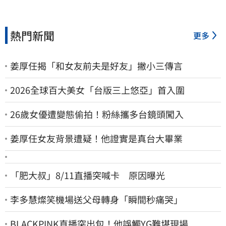
熱門新聞
更多
姜厚任揭「和女友前夫是好友」撇小三傳言
2026全球百大美女「台版三上悠亞」首入圍
26歲女優遭變態偷拍！粉絲攜多台鏡頭闖入
姜厚任女友背景遭疑！他證實是真台大畢業
「肥大叔」8/11直播突喊卡 原因曝光
李多慧燦笑機場送父母轉身「瞬間秒痛哭」
BLACKPINK直播突出包！他誤觸YG難堪現場