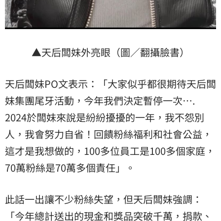
▲天后闆妹外亮眼（圖／翻攝臉書）
天后闆妹PO文表示：「大家似乎都很期待天后闆
妹集團尾牙活動，今年我們決定暫停一次….
2024於闆妹來說是紛紛擾擾的一年，我不怨別
人，我會努力自省！回饋粉絲福利和社會公益，
這才是我想做的，100多位員工是100多個家庭，
70萬粉絲是70萬多個責任」。
此話一出讓不少粉絲失望，但天后闆妹強調：
「今年總計送出的現金和獎品突破千萬，捐款、