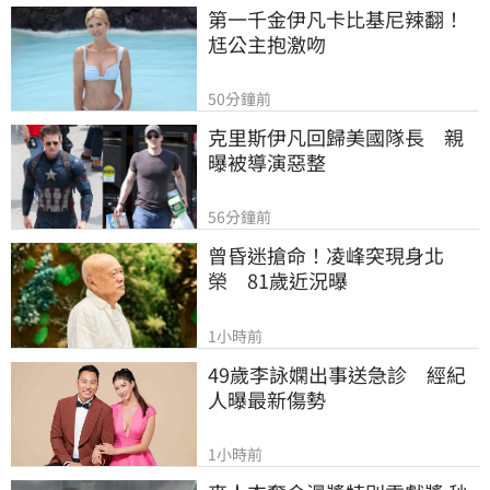
第一千金伊凡卡比基尼辣翻！
尪公主抱激吻
50分鐘前
克里斯伊凡回歸美國隊長　親
曝被導演惡整
56分鐘前
曾昏迷搶命！凌峰突現身北
榮　81歲近況曝
1小時前
49歲李詠嫻出事送急診　經紀
人曝最新傷勢
1小時前