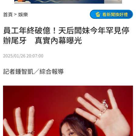
首頁
娛樂
看新聞換好禮
員工年終破億！天后闆妹今年罕見停
辦尾牙 真實內幕曝光
2025/01/26 20:07:00
記者鍾智凱／綜合報導