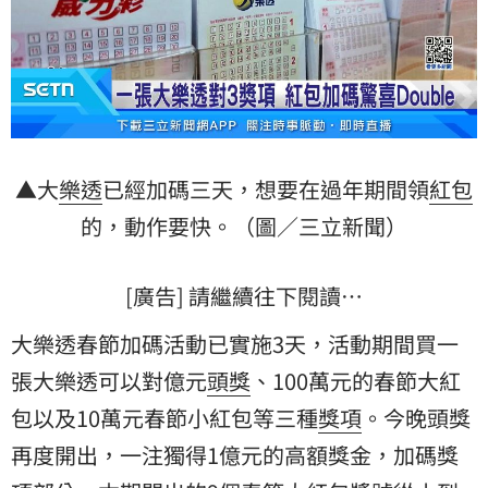
▲大
樂透
已經加碼三天，想要在過年期間領
紅包
的，動作要快。（圖／三立新聞）
[廣告] 請繼續往下閱讀…
大樂透春節加碼活動已實施3天，活動期間買一
張大樂透可以對億元
頭獎
、100萬元的春節大紅
包以及10萬元春節小紅包等三種
獎項
。今晚頭獎
再度開出，一注獨得1億元的高額獎金，加碼獎