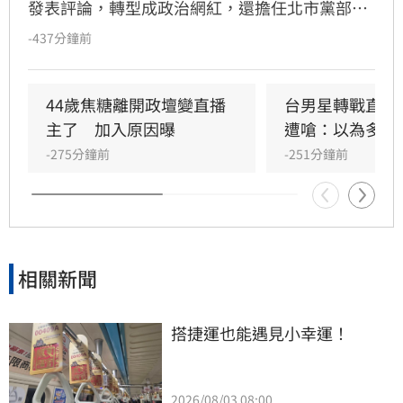
發表評論，轉型成政治網紅，還擔任北市黨部執
行長，並於今天5月卸下政治職務。他今（5）日
-437分鐘前
分享近期的經歷，「3個星期，3輪面試，昨天終
於告一段落。」
44歲焦糖離開政壇變直播
台男星轉戰直播
主了　加入原因曝
遭嗆：以為多紅
-275分鐘前
-251分鐘前
相關新聞
搭捷運也能遇見小幸運！
2026/08/03 08:00