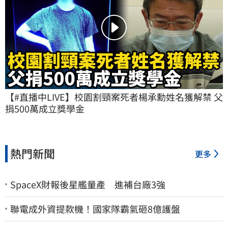
【#直播中LIVE】校園割頸案死者楊承勳姓名獲解禁 父
捐500萬成立獎學金
熱門新聞
更多
SpaceX財報後星艦量產 進補台廠3強
聯電成外資提款機！國家隊霸氣砸8億護盤