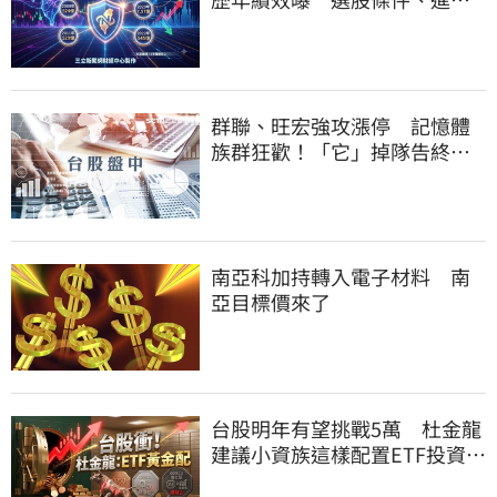
邏輯一次看
群聯、旺宏強攻漲停 記憶體
族群狂歡！「它」掉隊告終連4
亮紅燈
南亞科加持轉入電子材料 南
亞目標價來了
台股明年有望挑戰5萬 杜金龍
建議小資族這樣配置ETF投資組
合