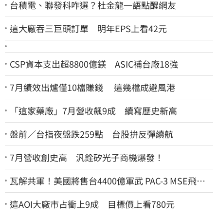
台積電、聯發科咋選？杜金龍一語點醒網友
這大廠吞三巨頭訂單 明年EPS上看42元
CSP資本支出超8800億鎂 ASIC補台廠18強
7月績效出爐僅10檔賺錢 這幾檔成避風港
「這家藥廠」7月營收飆9成 續寫歷史新高
盤前／台指夜盤跌259點 台股拚反彈續航
7月營收創史高 汎銓矽光子商機爆發！
瓦解共軍！美國將售台4400億軍武 PAC-3 MSE飛彈
戰力曝
這AOI大廠市占衝上9成 目標價上看780元