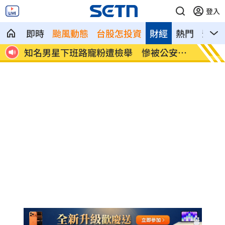
登入
即時
颱風動態
台股怎投資
財經
熱門
影音
給中
知名男星下班路寵粉遭檢舉 慘被公安約
永慶涉
談