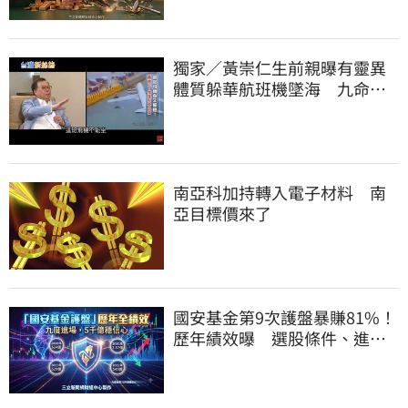
獨家／黃崇仁生前親曝有靈異
體質躲華航班機墜海 九命怪
貓傳奇曝光
南亞科加持轉入電子材料 南
亞目標價來了
國安基金第9次護盤暴賺81%！
歷年績效曝 選股條件、進場
邏輯一次看