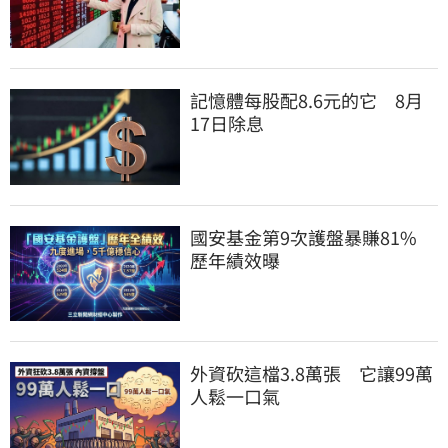
記憶體每股配8.6元的它　8月
17日除息
國安基金第9次護盤暴賺81%　
歷年績效曝
外資砍這檔3.8萬張　它讓99萬
人鬆一口氣