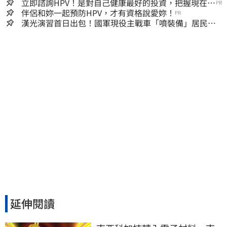
立即諮詢HPV！是對自己健康最好的投資，把握現在不
PR
嫌晚！
伴侶和妳一起預防HPV，才有資格說愛妳！
PR
漢光演習首日出包！國軍現役主戰車「噴裝備」居民撿
到零件…軍方說話了
延伸閱讀