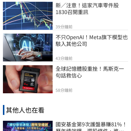
新／注意！這家汽車零件股　
1830召開重訊
39分鐘前
不只OpenAI！Meta旗下模型也
駭入其他公司
43分鐘前
全球記憶體股重挫！馬斯克一
句話救信心
58分鐘前
其他人也在看
國安基金第9次護盤暴賺81%！
歷年績效曝 選股條件、進場