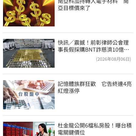
南亞科加持轉入電子材料　南
亞目標價來了
快訊／震撼！前彰律師公會理
事長假採購BNT詐慈濟10億、
洗錢囤232kg黃金
(2026年08月06日)
記憶體族群狂歡　它告終連4亮
紅燈漲停
杜金龍公開6檔私房股！曝台積
電關鍵價位