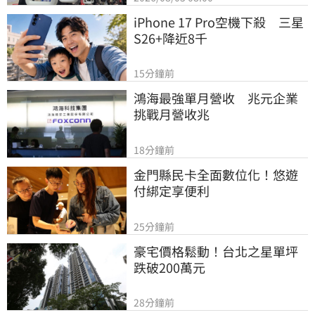
iPhone 17 Pro空機下殺　三星
S26+降近8千
15分鐘前
鴻海最強單月營收　兆元企業
挑戰月營收兆
18分鐘前
金門縣民卡全面數位化！悠遊
付綁定享便利
25分鐘前
豪宅價格鬆動！台北之星單坪
跌破200萬元
28分鐘前