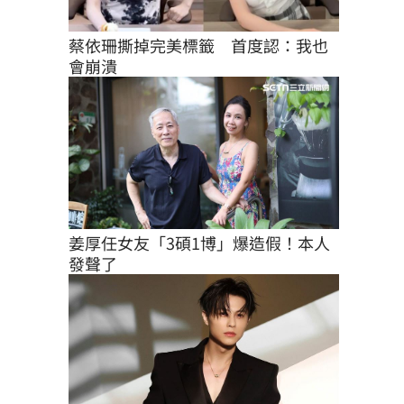
蔡依珊撕掉完美標籤　首度認：我也
會崩潰
姜厚任女友「3碩1博」爆造假！本人
發聲了