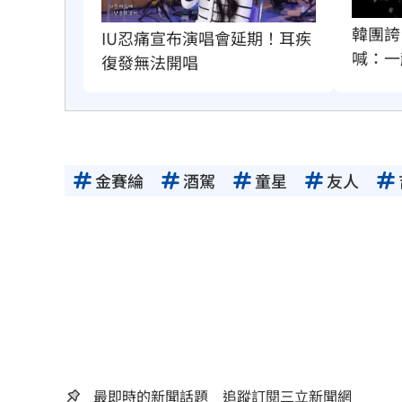
韓團誇
IU忍痛宣布演唱會延期！耳疾
喊：一
復發無法開唱
金賽綸
酒駕
童星
友人
最即時的新聞話題 追蹤訂閱三立新聞網