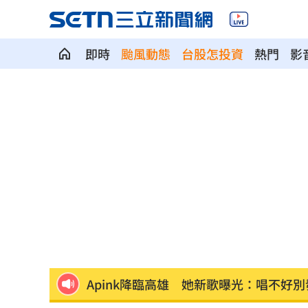
即時
颱風動態
台股怎投資
熱門
影
HIGHLIGHT掀回憶殺 擔心後輩太帥壓
狂冒百顆紅疹非毛囊炎！醫診斷出罕見
颱風還沒到！基隆爆海水倒灌 商家超哀
颱風假宣布了 明「新竹縣8校」停課不停
太陽下抽菸突倒地！醫：猝死風險高3倍
Apink降臨高雄 她新歌曝光：唱不好別