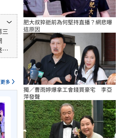
肥大叔猝逝前為何堅持直播？網悲曝
這原因
第三
網
整性
未取
由使
更多
獨／曹雨婷爆拿工會錢買豪宅　李亞
萍發聲