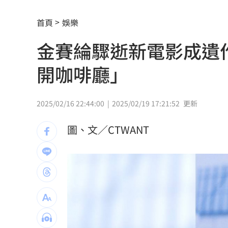
下週鬼門開12禁忌風水 家中2物易招好
首頁
娛樂
吃剉冰拉到脫水洗腎 醫揭1類人4大危
金賽綸驟逝新電影成遺
一直放屁還大不出來！醫揭大腸癌3警訊
開咖啡廳」
攪局父親節！中颱白海豚挾狂風暴雨炸
泰國少年槍案 揭家庭、校園槍枝管理
2025/02/16 22:44:00
2025/02/19 17:21:52
更新
獨／早療課彈7歲童額頭 家長控不當治
圖、文／CTWANT
AKIRA開唱藏彩蛋！兒子首度驚喜獻「
台灣囡仔來了 馬蒔權開唱嗨喊：我是
驚傳駭客猛攻華爾街 多家受害者已吐
公推孫散步遭撞亡 女慟:沒有爸爸的父親