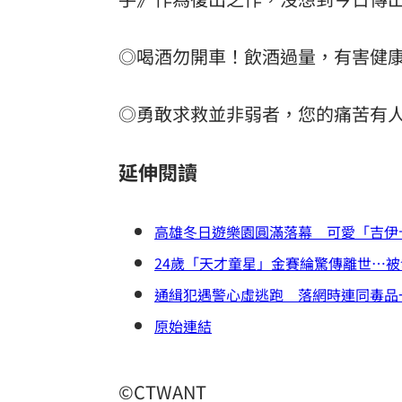
◎喝酒勿開車！飲酒過量，有害健康
◎勇敢求救並非弱者，您的痛苦有人
延伸閱讀
高雄冬日遊樂園圓滿落幕 可愛「吉伊
24歲「天才童星」金賽綸驚傳離世…
通緝犯遇警心虛逃跑 落網時連同毒品
原始連結
©CTWANT