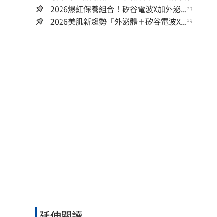
2026爆紅保養組合！矽谷電波X加外泌...
PR
2026美肌新趨勢「外泌體＋矽谷電波X...
PR
延伸閱讀