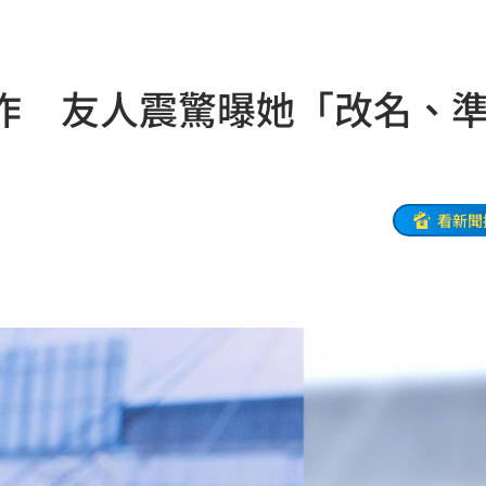
兄弟
20:57
機
20:41
作 友人震驚曝她「改名、
20:37
雙北
20:30
困境
20:20
看新聞
療
20:11
聲」
20:06
誰？
20:05
贖金
20:02
節
19:42