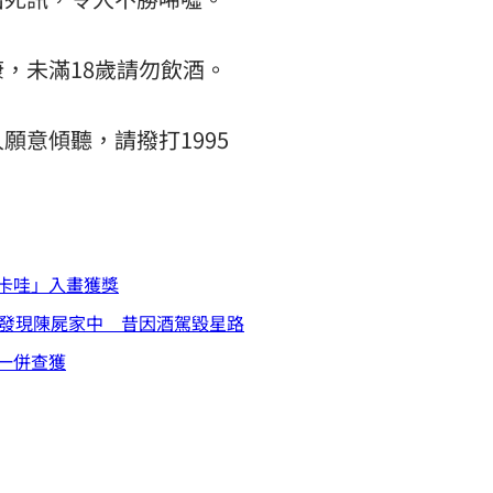
，未滿18歲請勿飲酒。
願意傾聽，請撥打1995
卡哇」入畫獲獎
被發現陳屍家中 昔因酒駕毀星路
一併查獲