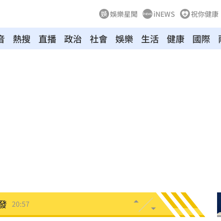
娛樂星聞
iNEWS
祝你健康
音
熱搜
直播
政治
社會
娛樂
生活
健康
國際
力大
21:12
疾病
21:10
怨
21:09
班
21:04
20:58
發
20:57