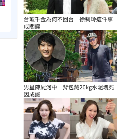
　
台玻千金為何不回台　徐莉玲這件事
成關鍵
男星陳屍河中　背包藏20kg水泥塊死
因成謎