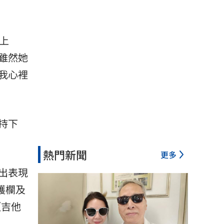
上
雖然她
我心裡
持下
熱門新聞
更多
出表現
護欄及
《吉他