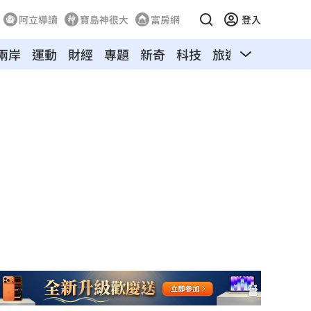
阿立導讀
寶島神很大
富房網
登入
兩岸
運動
財經
專題
新奇
科技
旅遊
汽車
寵物