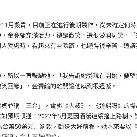
熱潮
10:00
11月殺青，目前正在進行後期製作，尚未確定何時
15
中，金賽綸充滿活力，總是微笑，還很愛開玩笑，「
個人獨處時，看起來有些陰鬱，也顯得很辛苦。這讓
難，所以一直鼓勵她，「我告訴她從現在開始，要堅
微笑回應」，金賽綸的離開讓他感到很遺憾。
裕貞並稱「三金」，電影《大叔》、《道熙呀》的傑
預期順遂，2022年5月更因
酒駕
連續撞上路樹、
（約台幣50萬元）罰款，斷送大好前程。她本來要以
出死訊，令人不勝唏噓。