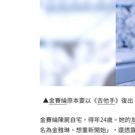
台南大貨車、自小客事故 1名駕駛死亡
兄弟打線突破後勁 黃韋盛3打點率隊2
崔立于高雄開唱 台下讓他氣噗噗：隨
龍藏經7折仍要131.6萬 他原價現金秒
台灣彩券開獎直播中
20:31
LIVE三立+24小時直播
15:27
三立iNEWS新聞台線上直播
18:00
▲
金賽綸
原本要以《
吉他手
》復出
商場戰國來臨 台中「頂奢大道」逐漸
台彩父親節推新刮刮樂千萬頭獎超「爸
金賽綸陳屍自宅，得年24歲。她的
名為金雅琳，想重新開始」，還透
「拍片人的多重宇宙」職涯論壇9/12登