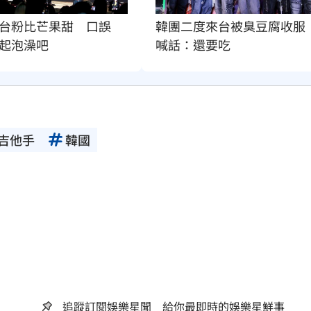
台粉比芒果甜　口誤
韓團二度來台被臭豆腐收服
起泡澡吧
喊話：還要吃
吉他手
韓國
追蹤訂閱娛樂星聞 給你最即時的娛樂星鮮事