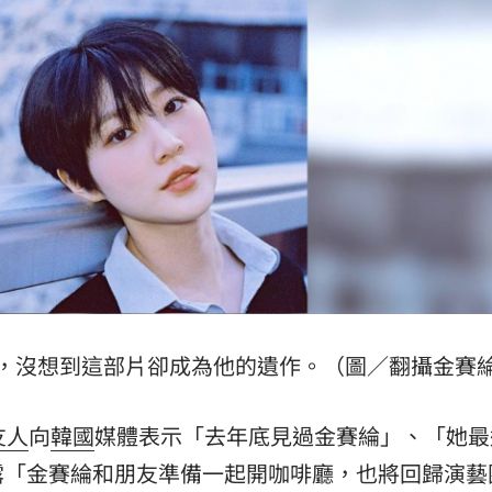
19:38
連勝
19:32
便啦
19:32
結帳
19:29
，沒想到這部片卻成為他的遺作。（圖／翻攝金賽綸
成形
12:00
」氣
12:00
友人
向
韓國
媒體表示「去年底見過金賽綸」、「她最
露「金賽綸和朋友準備一起開咖啡廳，也將回歸演藝
場！
10:30