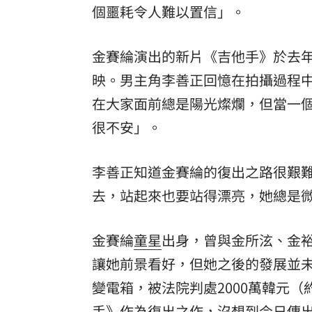
個噩耗令人難以置信」。
8國球員齊聚高雄 Formosa 7s掀足球
金賽綸演出的新片《吉他手》於去年
理想混蛋號召粉絲跨海追星吃美食！
18:
映。男主角李善正回憶在拍攝過程
在大家面前總是陽光燦爛，但當一
很不安」。
李善正知道金賽綸的復出之路很艱
去，站起來也要站得漂亮，她總是
金賽綸
童星
出身，曾與金所泫、金
讓她前景看好，但她之後的發展並未如
變電箱，被法院判處2000萬韓元
手》作為復出之作，沒想到今日傳