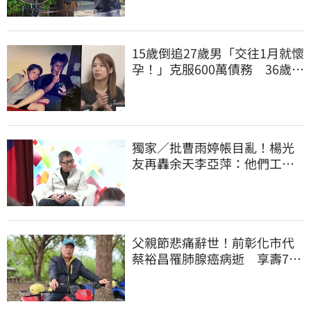
15歲倒追27歲男「交往1月就懷
孕！」克服600萬債務 36歲美
魔女當阿嬤了
獨家／批曹雨婷帳目亂！楊光
友再轟余天李亞萍：他們工會
跟演藝圈沒關
父親節悲痛辭世！前彰化市代
蔡裕昌罹肺腺癌病逝 享壽71
歲