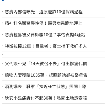
慈濟內部信曝光！還原遭詐10億採購過程
精神科名醫驚爆性侵！逼男病患跪地硬上
慈濟輕易被女律師騙10億？李怡貞拋4疑點
特斯拉撞12車！目擊者：賓士擋下救好多人
父代簽…兒「14天教召不去」付出慘痛代價
植物人妻獲賠1035萬…尪照顧她卻被岳母告
酒測爆表！職軍「接近死亡狀態」照開上路
晚安小雞痛訴付不起30萬！私闖土地遭索賠