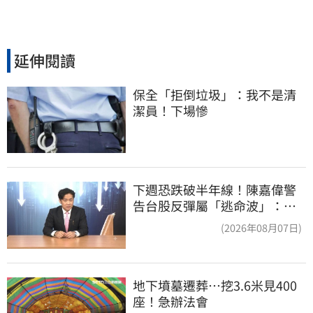
延伸閱讀
保全「拒倒垃圾」：我不是清
潔員！下場慘
下週恐跌破半年線！陳嘉偉警
告台股反彈屬「逃命波」：空
頭大屠殺剛開始
(2026年08月07日)
地下墳墓遷葬…挖3.6米見400
座！急辦法會