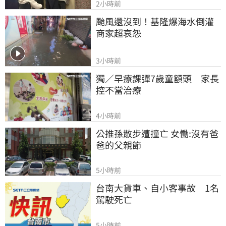
2小時前
颱風還沒到！基隆爆海水倒灌 
商家超哀怨
3小時前
獨／早療課彈7歲童額頭　家長
控不當治療
4小時前
公推孫散步遭撞亡 女慟:沒有爸
爸的父親節
5小時前
台南大貨車、自小客事故　1名
駕駛死亡
5小時前