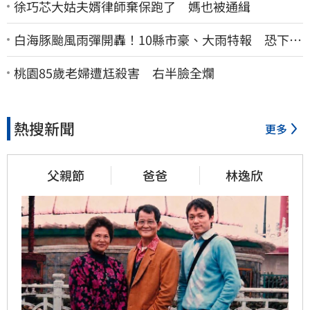
徐巧芯大姑夫婿律師棄保跑了 媽也被通緝
白海豚颱風雨彈開轟！10縣市豪、大雨特報 恐下到
明天
桃園85歲老婦遭尪殺害 右半臉全爛
熱搜新聞
更多
父親節
爸爸
林逸欣