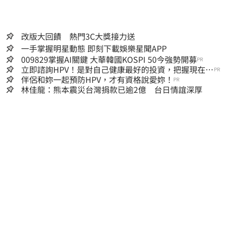
改版大回饋 熱門3C大獎接力送
一手掌握明星動態 即刻下載娛樂星聞APP
009829掌握AI關鍵 大華韓國KOSPI 50今強勢開募
PR
立即諮詢HPV！是對自己健康最好的投資，把握現在不
PR
嫌晚！
伴侶和妳一起預防HPV，才有資格說愛妳！
PR
林佳龍：熊本震災台灣捐款已逾2億 台日情誼深厚