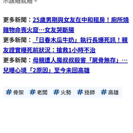
示該賠就賠。
更多新聞：
25歲男剛與女友在中和租房！廁所燒
雜物命喪火窟…女友哭斷腸
更多新聞：
「日春木瓜牛奶」執行長爆死訊！親
友證實曝死前狀況：搶救1小時不治
更多新聞：
母親遭人魔叔叔殺害「屍骨無存」…
兒曝心境「2原因」至今未回高雄
骨架
老闆
火勢
技師
高雄