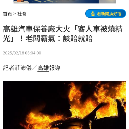
首頁
社會
看新聞換好禮
高雄汽車保養廠大火「客人車被燒精
光」！老闆霸氣：該賠就賠
2025/02/18 06:04:00
記者莊沛儀／
高雄
報導