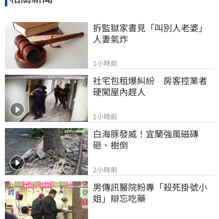
拆監獄家書見「叫別人老婆」
人妻氣炸
1小時前
社宅包租爆糾紛　房客控業者
硬闖屋內趕人
1小時前
白海豚發威！宜蘭強風磁磚
砸、樹倒
2小時前
男傳訊醫院粉專「殺死掛號小
姐」辯忘吃藥