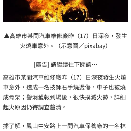
▲高雄市某間汽車維修廠昨（17）日深夜，發生
火燒車意外。（示意圖／pixabay）
[廣告] 請繼續往下閱讀…
高雄市某間汽車維修廠昨（17）日深夜發生火燒
車意外，造成一名
技師
右手燒燙傷，車子也被燒
成
骨架
；警消獲報到場後，很快撲滅
火勢
，詳細
起火原因仍待調查釐清。
據了解，鳳山中安路上一間汽車保養廠的一名林