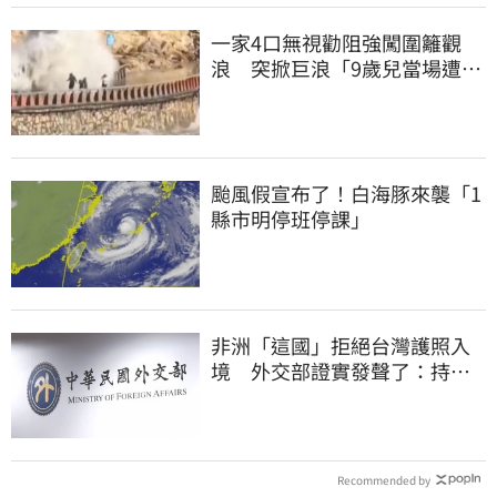
一家4口無視勸阻強闖圍籬觀
浪 突掀巨浪「9歲兒當場遭捲
入海」
颱風假宣布了！白海豚來襲「1
縣市明停班停課」
非洲「這國」拒絕台灣護照入
境 外交部證實發聲了：持續
交涉聯繫
Recommended by