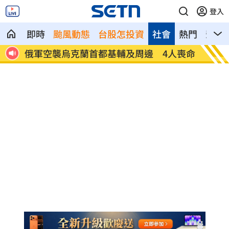
登入
即時
颱風動態
台股怎投資
社會
熱門
影音
人喪命
費仔確定成自由球員 下一步動向引人關
米蘭達
注
動