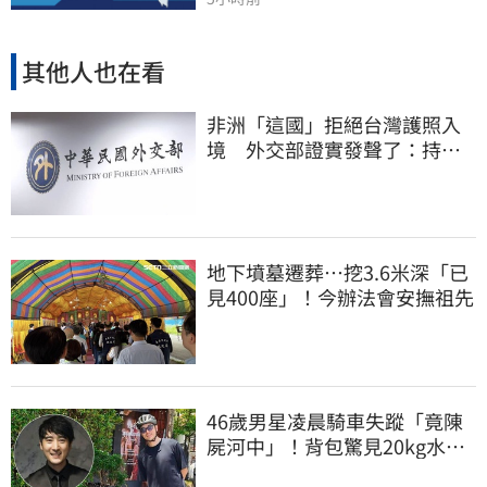
其他人也在看
非洲「這國」拒絕台灣護照入
境 外交部證實發聲了：持續
交涉聯繫
地下墳墓遷葬…挖3.6米深「已
見400座」！今辦法會安撫祖先
46歲男星凌晨騎車失蹤「竟陳
屍河中」！背包驚見20kg水泥
塊 死因成謎