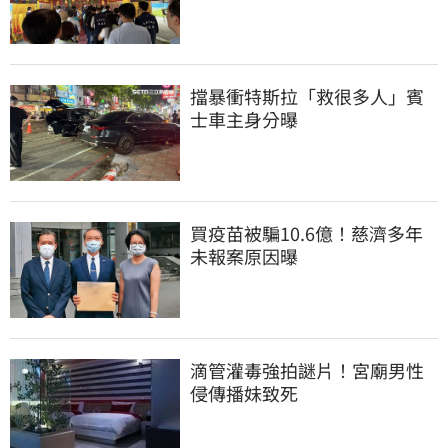
擋暴衝特斯拉「救很多人」賓
士車主身分曝
買疫苗被騙10.6億！慈濟多年
未報案原因曝
滴管灌毒強拍謎片！宮廟男性
侵傳播妹致死