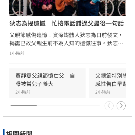
狄志為揭遺憾　忙接電話錯過父最後一句話
父親節感傷追憶！資深媒體人狄志為日前發文，
揭露已故父親生前不為人知的遺憾往事。狄志為
透露，父親一生以海為家，兩人相處時間極少，
1小時前
甚至錯過他的婚禮。直到父親罹患胃癌末期，才
坦承當年曾悄悄現身婚宴現場，因愧對家人只敢
在門外落淚。最讓狄志為心碎的是，當年陪病重
賈靜雯父親節憶亡父　自
父親節特別想他
父親曬太陽時，自己因忙於接工作電話而忽視了
曝被當兒子養大
感性告白早逝父
父親，沒想到那竟是父子最後的相處，父親回房
2小時前
2小時前
後便陷入永眠。這段錯過的對話成為他20年來心
中最深的遺憾，他以此感嘆，有些電話晚點接沒
關係，但錯過的親情與話語，可能再也無法挽
回，呼籲大眾珍惜身邊親人。
相關新聞