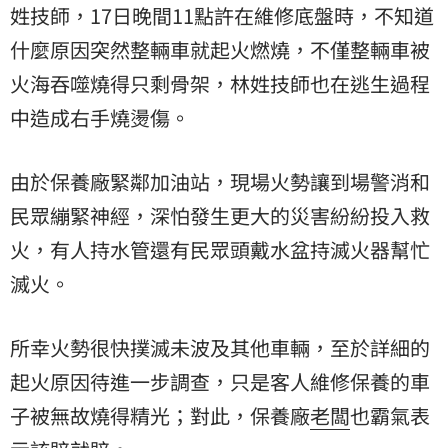
姓技師，17日晚間11點許在維修底盤時，不知道
什麼原因突然整輛車就起火燃燒，不僅整輛車被
火海吞噬燒得只剩骨架，林姓技師也在逃生過程
中造成右手燒燙傷。
由於保養廠緊鄰加油站，現場火勢讓到場警消和
民眾繃緊神經，深怕發生更大的災害紛紛投入救
火，有人持水管還有民眾頭戴水盆持滅火器幫忙
滅火。
所幸火勢很快撲滅未波及其他車輛，至於詳細的
起火原因待進一步調查，只是客人維修保養的車
子被無故燒得精光；對此，保養廠
老闆
也霸氣表