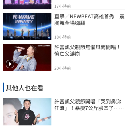
17小時前
直擊／NEWBEAT高雄首秀　震
胸舞全場嗨翻
18小時前
許富凱父親節無懼風雨開唱！
憶亡父淚崩
20小時前
其他人也在看
許富凱父親節開唱「哭到鼻涕
狂流」！暴瘦7公斤臉凹了…媽
媽一看嚇壞