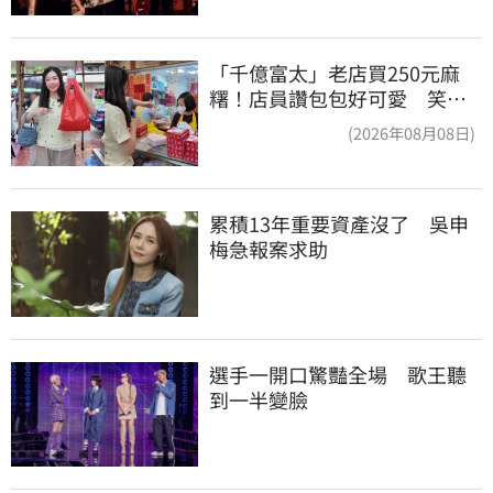
「千億富太」老店買250元麻
糬！店員讚包包好可愛 笑
回：我自己做的
(2026年08月08日)
累積13年重要資產沒了　吳申
梅急報案求助
選手一開口驚豔全場　歌王聽
到一半變臉