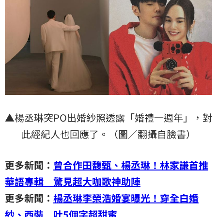
▲楊丞琳突PO出婚紗照透露「婚禮一週年」，對
此經紀人也回應了。（圖／翻攝自臉書）
更多新聞：
曾合作田馥甄、楊丞琳！林家謙首推
華語專輯 驚見超大咖歌神助陣
更多新聞：
楊丞琳李榮浩婚宴曝光！穿全白婚
紗、西裝 吐5個字超甜蜜