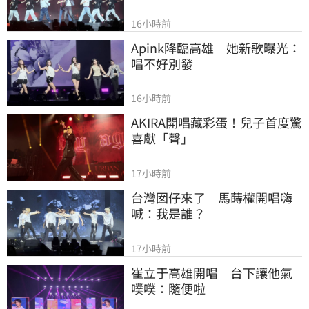
16小時前
Apink降臨高雄　她新歌曝光：
唱不好別發
16小時前
AKIRA開唱藏彩蛋！兒子首度驚
喜獻「聲」
17小時前
台灣囡仔來了　馬蒔權開唱嗨
喊：我是誰？
17小時前
崔立于高雄開唱　台下讓他氣
噗噗：隨便啦