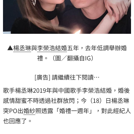
▲
楊丞琳
與
李榮浩
結婚
五年，去年低調舉辦
婚
禮
。（圖／翻攝自IG）
[廣告] 請繼續往下閱讀…
歌手楊丞琳2019年與中國歌手李榮浩結婚，婚後
感情甜蜜不時透過社群放閃；今（18）日楊丞琳
突PO出
婚紗
照透露「婚禮一週年」，對此經紀人
也回應了。