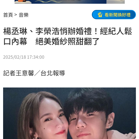
首頁
音樂
看新聞換好禮
楊丞琳、李榮浩悄辦婚禮！經紀人鬆
口內幕 絕美婚紗照甜翻了
2025/02/18 17:34:00
記者王意馨／台北報導