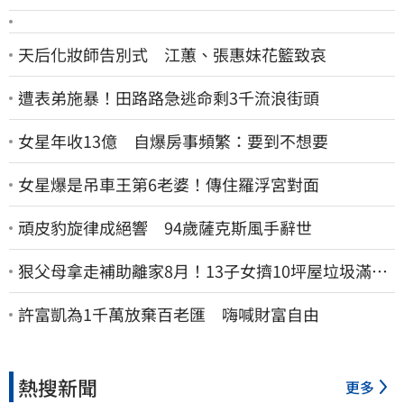
天后化妝師告別式 江蕙、張惠妹花籃致哀
遭表弟施暴！田路路急逃命剩3千流浪街頭
女星年收13億 自爆房事頻繁：要到不想要
女星爆是吊車王第6老婆！傳住羅浮宮對面
頑皮豹旋律成絕響 94歲薩克斯風手辭世
狠父母拿走補助離家8月！13子女擠10坪屋垃圾滿地
驚見幼童深夜遊蕩
許富凱為1千萬放棄百老匯 嗨喊財富自由
熱搜新聞
更多