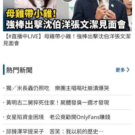
【#直播中LIVE】母雞帶小雞！強棒出擊沈伯洋張文潔
見面會
熱門新聞
更多
獨／米長蟲仍照吃 樂團主唱嘔吐崩潰爆哭
黃明志二舅猝死住家！屍體發臭一週才發現
女星陷資金困境 老公竟勸開OnlyFans賺錢
邱鋒澤罕提采子 苦笑：我以前的歷史…