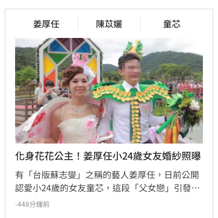
姜厚任
陳苡孋
童芯
化身花花公主！姜厚任小24歲女友婚紗照曝
有「台版蘇志燮」之稱的藝人姜厚任，日前公開
認愛小24歲的女友童芯，這段「父女戀」引發高
度關注。隨之而來的是女方過往經歷遭起底，包
-448分鐘前
括曾以「余家菁」之名參加宜蘭聯合婚禮的婚姻