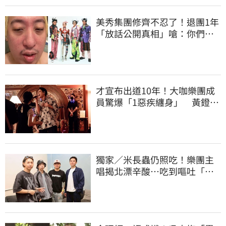
美秀集團修齊不忍了！退團1年
「放話公開真相」嗆：你們怎
麼對我？
才宣布出道10年！大咖樂團成
員驚爆「1惡疾纏身」 黃鐙輝
突現身助陣
獨家／米長蟲仍照吃！樂團主
唱揭北漂辛酸…吃到嘔吐「廁
所崩潰爆哭」