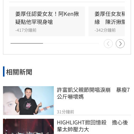
史，以及學經歷背景遭受網友質疑。面對感情生
活瞬間變成外界口中的「偵探片」，姜厚任展現
姜厚任認愛女友！阿Ken揪
姜厚任女友稱有
霸氣，公開力挺女友，強調無論對方過去如何，
疑點他罕現身嗆
緣　陳沂揪關鍵
他都深信童芯的人品，並表示自己不會受流言蜚
-417分鐘前
-342分鐘前
語影響。
相關新聞
許富凱父親節開唱淚崩　暴瘦7
公斤嚇壞媽
31分鐘前
HIGHLIGHT掀回憶殺　擔心後
輩太帥壓力大