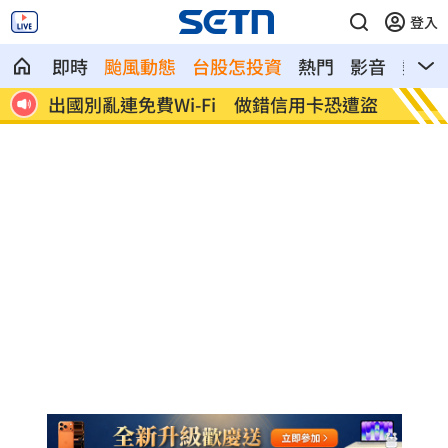
登入
即時
颱風動態
台股怎投資
熱門
影音
熱搜
天延賽
出國別亂連免費Wi-Fi 做錯信用卡恐遭盜
8月佈
億