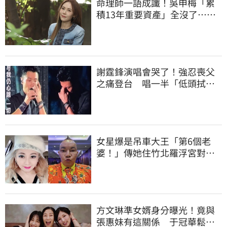
命理師一語成讖！吳申梅「累
積13年重要資產」全沒了…急
報案求助
謝霆鋒演唱會哭了！強忍喪父
之痛登台 唱一半「低頭拭
淚」畫面曝光
女星爆是吊車大王「第6個老
婆！」傳她住竹北羅浮宮對
面 本人回應了
方文琳準女婿身分曝光！竟與
張惠妹有這關係 于冠華鬆口