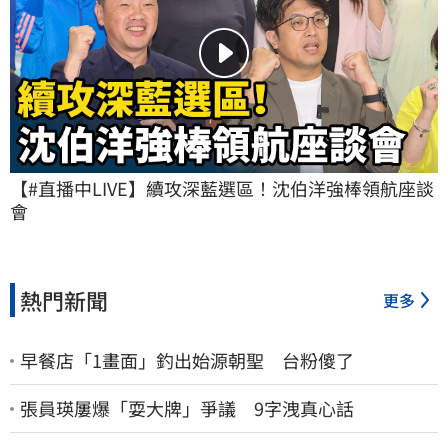
【#直播中LIVE】續攻深藍選區！沈伯洋強棒領航座談
會
熱門新聞
更多
早餐店「1畫面」釣出始源朝聖 台粉傻了
張員瑛屢爆「耍大牌」爭議 9字洩真心話