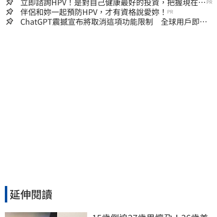
哪時道歉
立即諮詢HPV！是對自己健康最好的投資，把握現在不
PR
嫌晚！
伴侶和妳一起預防HPV，才有資格說愛妳！
PR
ChatGPT震撼宣布將取消這項功能限制 全球用戶即刻
起「免費」用到飽
延伸閱讀