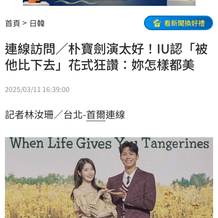
首頁
日韓
看新聞換好禮
連線訪問／朴寶劍演太好！IU認「被
他比下去」花式狂讚：妳怎樣都美
2025/03/11 16:39:00
記者林汝珊／台北-
首爾
連線