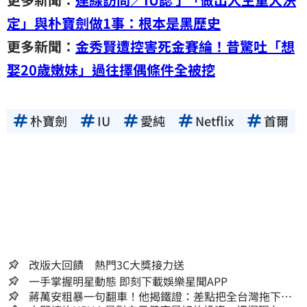
定」與朴寶劍做1事：根本是黑歷史
更多新聞：
金秀賢遭控害死金賽綸！昔驚吐「想
娶20歲嫩妹」過往擇偶條件全被挖
朴寶劍
IU
愛純
Netflix
首爾
改版大回饋 熱門3C大獎接力送
一手掌握明星動態 即刻下載娛樂星聞APP
蔣萬安粗暴一句翻車！他揭鐵證：差點把全台灣拖下水