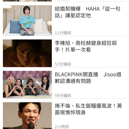
結婚契機曝　HAHA「這一句
話」讓星認定他
11分鐘前
李棟旭、南柱赫變身超狂殺
手！片單一次看
52分鐘前
BLACKPINK開直播　Jisoo道
歉認溝通有問題
59分鐘前
捲不倫、私生飯騷擾風波！黃
晸珉憔悴現身
2小時前