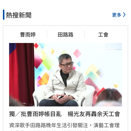
熱搜新聞
更多
曹雨婷
田路路
工會
獨／批曹雨婷帳目亂　楊光友再轟余天工會
資深歌手田路路晚年生活引發關注，演藝工會理