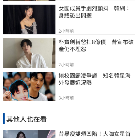
女團成員手劇烈顫抖　韓網：
身體恐出問題
2小時前
朴寶劍替爸扛8億債　昔宣布破
產仍不埋怨
2小時前
捲校園霸凌爭議　知名韓星海
外發展近況曝
3小時前
其他人也在看
昔暴瘦雙頰凹陷！大咖女星首