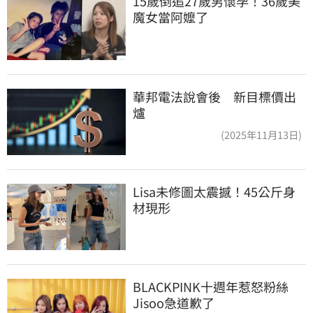
15歲倒追27歲男懷孕！36歲美
魔女當阿嬤了
華邦電法說會後 新目標價出
爐
(2025年11月13日)
Lisa未修圖太震撼！45公斤身
材現形
BLACKPINK十週年惹怒粉絲　
Jisoo急道歉了