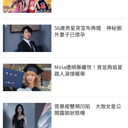
56歲男星突宣布再婚　神秘圈
外妻子已懷孕
Mina遭網暴離世！曾並肩追星
路人淚憶暖舉
昔暴瘦雙頰凹陷　大咖女星公
開露臉狀態曝