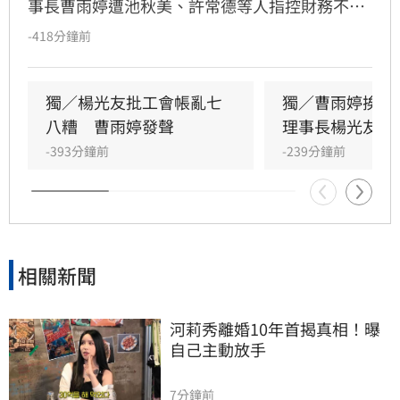
事長曹雨婷遭池秋美、許常德等人指控財務不透
明及未照顧資深藝人，引發演藝圈軒然大波。針
-418分鐘前
對李亞萍提及余天過去經營工會的貢獻，前理事
長楊光友出面駁斥，澄清余天所屬工會與演藝工
會無關，更直言演藝圈工會林立現象混亂，強調
獨／楊光友批工會帳亂七
獨／曹雨婷挨轟
自己成立的台灣演藝人員協會運作順利，不願捲
八糟　曹雨婷發聲
理事長楊光友開
入紛爭。這場關於藝人工會權益與財務管理的爭
-393分鐘前
-239分鐘前
議，隨著各界大咖發聲，讓演藝圈內部矛盾浮上
檯面，也凸顯了資深藝人照護制度的結構性問
題，引發社會廣泛關注與討論。
相關新聞
河莉秀離婚10年首揭真相！曝
自己主動放手
7分鐘前