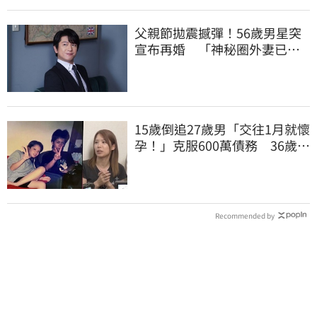
父親節拋震撼彈！56歲男星突
宣布再婚 「神秘圈外妻已懷
孕」他升格當爸
15歲倒追27歲男「交往1月就懷
孕！」克服600萬債務 36歲美
魔女當阿嬤了
Recommended by