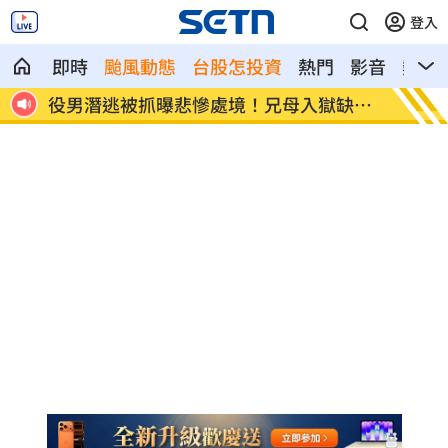
登入
即時
颱風動態
台股怎投資
熱門
影音
熱搜
嗆媽
役男潛逃被抓曝悲慘處境！兄母入獄缺錢
雨天鞋
花