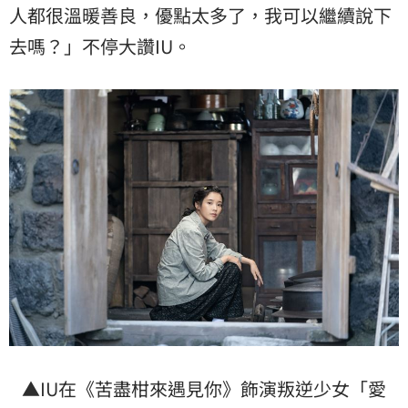
人都很溫暖善良，優點太多了，我可以繼續說下
去嗎？」不停大讚IU。
▲IU在《苦盡柑來遇見你》飾演叛逆少女「
愛