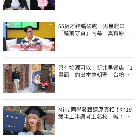
55歲才結婚破處！男星鬆口
「婚前守貞」內幕 真實原因
曝光全場笑瘋
只有始源可以！新北早餐店「1
畫面」釣出本尊朝聖 台粉嚇
傻了
Mina同學發聲還原真相！她19
歲半工半讀考上名校 喊：不
是大家說的那樣