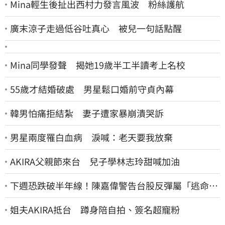
Mina輕生後扯出西村力發言風波 粉絲護航
廣末涼子走過低谷吐真心 被兒一句話點醒
Mina同學發聲 揭她19歲半工半讀考上名校
55歲才結婚破處 男星鬆口婚前守貞內幕
韓男怕痛拒結紮 妻子遭家暴崩潰哭訴
男星兩度罹白血病 淚喊：老天要我放棄
AKIRA父親節來台 兒子學林志玲甜喊加油
下週恐跌破半年線！陳嘉偉警告台股反彈屬「逃命
波」：空頭大屠殺剛開始
姐夫AKIRA抵台 蹲身陪自拍、簽名超寵粉