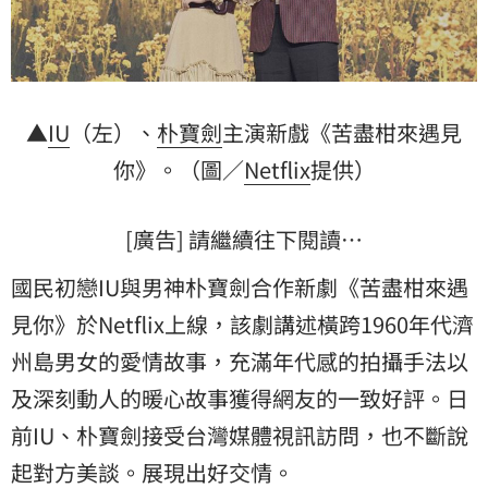
▲
IU
（左）、
朴寶劍
主演新戲《苦盡柑來遇見
你》。（圖／
Netflix
提供）
[廣告] 請繼續往下閱讀…
國民初戀IU與男神朴寶劍合作新劇《苦盡柑來遇
見你》於Netflix上線，該劇講述橫跨1960年代濟
州島男女的愛情故事，充滿年代感的拍攝手法以
及深刻動人的暖心故事獲得網友的一致好評。日
前IU、朴寶劍接受台灣媒體視訊訪問，也不斷說
起對方美談。展現出好交情。