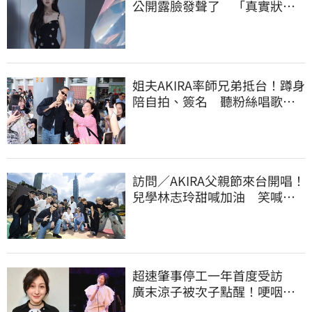
公開露臉發聲了 「真實狀
態」曝光
姐夫AKIRA率師兄弟抵台！蹲身
陪自拍、簽名 聽粉絲唱歌羞
喊：好懷念喔
訪問／AKIRA父親節來台開唱！
兒學林志玲甜喊加油 笑喊：
還檢查我演出
超速肇事停工一年首度受訪
廣末涼子被次子點醒！哽咽吐
露：不再裝完美