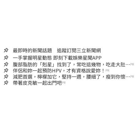
最即時的新聞話題 追蹤訂閱三立新聞網
一手掌握明星動態 即刻下載娛樂星聞APP
腹部脂肪的「剋星」找到了，常吃這幾物，吃走大肚
PR
囊，瘦出小蠻腰
伴侶和妳一起預防HPV，才有資格說愛妳！
PR
減肥首選，檸檬加它，堅持一週，腰細了，瘦到你懷疑
PR
人生
帶著皮克敏一起出門吧
PR