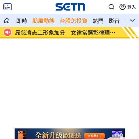
登入
即時
颱風動態
台股怎投資
熱門
影音
熱搜
球桿猛
靠慈濟志工形象加分 女律當選彰律理事
60歲
長