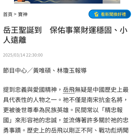
首頁
寶神
看新聞換好禮
岳王聖誕到 保佑事業財運穩固、小
人遠離
2025/03/14 22:30:00
節目中心／黃唯碩、林瓊玉報導
提到忠義與愛國精神，
岳飛
無疑是中國歷史上最
具代表性的人物之一。祂不僅是南宋抗金名將，
更被後世尊奉為民族英雄。民間常以「精忠報
國」來形容祂的忠誠，並流傳著許多關於祂的忠
勇事蹟。歷史上的岳飛以剛正不阿、戰功彪炳聞