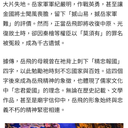
大片失地。岳家軍軍紀嚴明，作戰英勇，甚至讓
金國將士聞風喪膽，留下「撼山易，撼岳家軍
難」的評價。然而，正當岳飛即將收復中原、光
復故土時，卻因秦檜等權臣以「莫須有」的罪名
被冤殺，成為千古遺憾。
據傳，岳飛的母親曾在祂背上刺下「精忠報國」
四字，以此勉勵祂時刻不忘國家與百姓。這四個
字後來成為岳飛精神的象徵，也體現了儒家文化
中「忠君愛國」的理念。無論在歷史記載、文學
作品，甚至是廟宇信仰中，岳飛的形象始終與忠
義不朽的精神緊密相連。