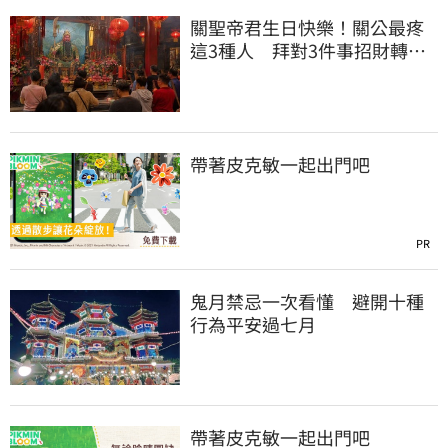
關聖帝君生日快樂！關公最疼
這3種人 拜對3件事招財轉運
大賺金山
帶著皮克敏一起出門吧
PR
鬼月禁忌一次看懂 避開十種
行為平安過七月
帶著皮克敏一起出門吧