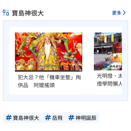
寶島神很大
更多
光明燈、太歲
犯大忌？他「機車坐墊」掏
燈學問懶人包
供品　阿嬤搖頭
寶島神很大
岳飛
神明誕辰