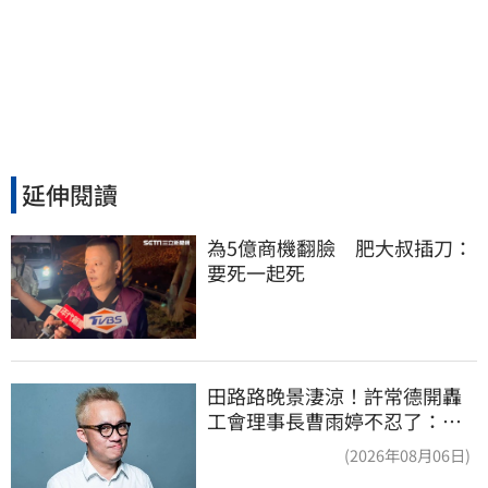
延伸閱讀
為5億商機翻臉　肥大叔插刀：
要死一起死
田路路晚景淒涼！許常德開轟
工會理事長曹雨婷不忍了：別
只包紅包慰問
(2026年08月06日)