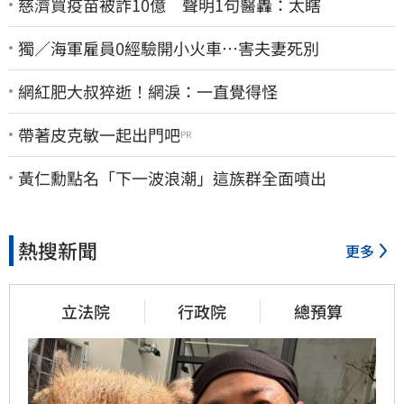
慈濟買疫苗被詐10億 聲明1句醫轟：太瞎
獨／海軍雇員0經驗開小火車…害夫妻死別
網紅肥大叔猝逝！網淚：一直覺得怪
帶著皮克敏一起出門吧
PR
黃仁勳點名「下一波浪潮」這族群全面噴出
熱搜新聞
更多
立法院
行政院
總預算