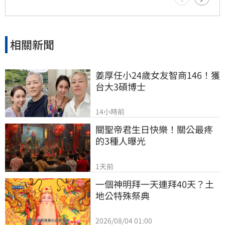
場。此事件反映出公視預算爭議已從立法院延燒
至演藝圈，持續引發大眾對於媒體自主與公共資
源運用的廣泛討論。
相關新聞
姜厚任小24歲女友智商146！獲
台大3碩博士
14小時前
關聖帝君生日快樂！關公最疼
的3種人曝光
1天前
一個神明拜一天連拜40天？土
地公特殊祭典
2026/08/04 01:00