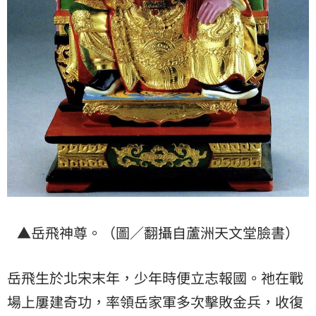
▲岳飛神尊。（圖／翻攝自蘆洲天文堂臉書）
岳飛生於北宋末年，少年時便立志報國。祂在戰
場上屢建奇功，率領岳家軍多次擊敗金兵，收復