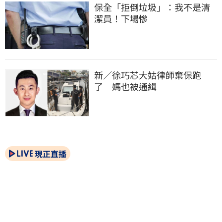
保全「拒倒垃圾」：我不是清
潔員！下場慘
新／徐巧芯大姑律師棄保跑
了　媽也被通緝
現正直播