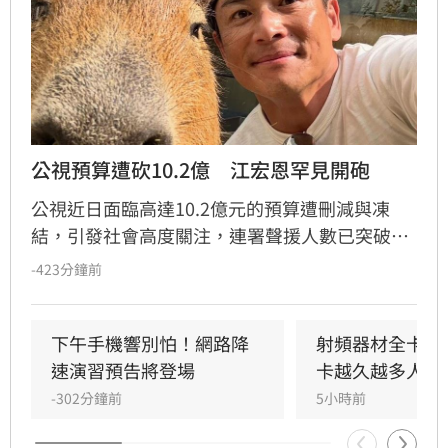
公視預算遭砍10.2億　江宏恩罕見開砲
公視近日面臨高達10.2億元的預算遭刪減與凍
結，引發社會高度關注，連署聲援人數已突破15
萬人。藝人江宏恩日前針對「董事長樂團」林大
-423分鐘前
鈞質疑藍白立委問政表現的貼文，在留言區以
「有！砍國防和公視預算」六字反諷回應，犀利
言論迅速掀起網友熱議。江宏恩過去憑藉經典八
下午手機響別怕！網路降
射頻器材全卡關 
點檔《飛龍在天》走紅，此次對於公共議題的直
速演習預告將登場
卡越久越多人受
率表態，不僅吸引大批粉絲按讚支持，也讓外界
-302分鐘前
5小時前
關注到他平時在社群平台對時事議題的鮮明立