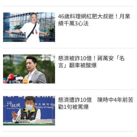
46歲料理網紅肥大叔逝！月業
績千萬3心法
慈濟被詐10億！蔣萬安「名
言」翻車被酸爆
慈濟遭詐10億　陳時中4年前苦
勸1句被罵爆