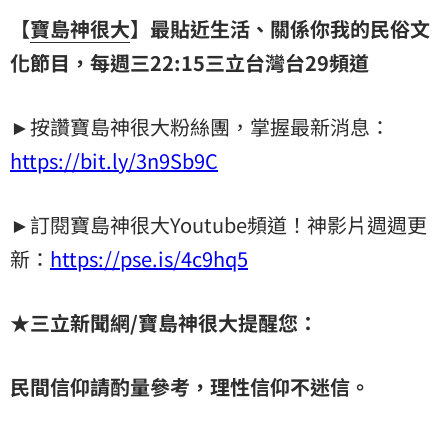
【
寶島神很大
】最貼近生活、關係你我的民俗文
化節目，每週三22:15
三立台灣台
29
頻道
►按讚寶島神很大粉絲團，掌握最新消息：
https://bit.ly/3n9Sb9C
►訂閱寶島神很大Youtube頻道！神影片週週更
新：
https://pse.is/4c9hq5
★
三立新聞網
/
寶島神很大提醒您：
民間信仰請酌量參考，理性信仰不迷信。