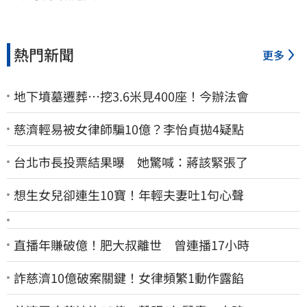
熱門新聞
更多
地下墳墓遷葬…挖3.6米見400座！今辦法會
慈濟輕易被女律師騙10億？李怡貞拋4疑點
台北市長投票結果曝 她驚喊：蔣該緊張了
想生女兒卻連生10寶！年輕夫妻吐1句心聲
直播年賺破億！肥大叔離世 曾連播17小時
詐慈濟10億破案關鍵！女律頻繁1動作露餡