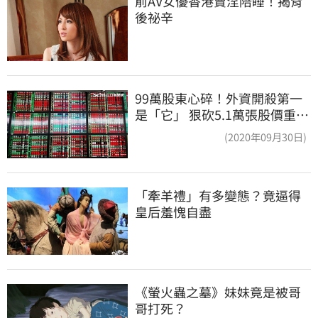
前AV女優香港賣淫陪睡！揭背
後祕辛
99萬股東心碎！外資開殺第一
是「它」 狠砍5.1萬張股價重挫
近5%
(2020年09月30日)
「牽羊禮」有多變態？竟逼得
皇后羞愧自盡
《螢火蟲之墓》妹妹竟是被哥
哥打死？