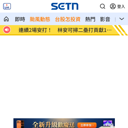
登入
即時
颱風動態
台股怎投資
熱門
影音
熱搜
連續2場安打！ 林安可掃二壘打貢獻1打
歐洲避
點