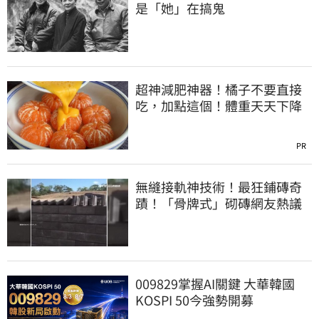
是「她」在搞鬼
超神減肥神器！橘子不要直接
吃，加點這個！體重天天下降
PR
無縫接軌神技術！最狂鋪磚奇
蹟！「骨牌式」砌磚網友熱議
009829掌握AI關鍵 大華韓國
KOSPI 50今強勢開募