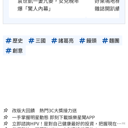
好萊塢地標恐
袁世凱一妻九妾，女兒晚年
雜誌開趴續命
爆「驚人內幕」
歷史
三國
諸葛亮
饅頭
麵團
創意
改版大回饋 熱門3C大獎接力送
一手掌握明星動態 即刻下載娛樂星聞APP
立即諮詢HPV！是對自己健康最好的投資，把握現在不
PR