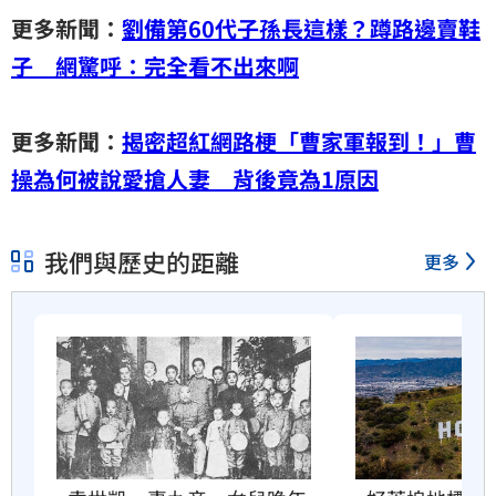
更多新聞：
劉備第60代子孫長這樣？蹲路邊賣鞋
子 網驚呼：完全看不出來啊
更多新聞：
揭密超紅網路梗「曹家軍報到！」曹
操為何被說愛搶人妻 背後竟為1原因
我們與歷史的距離
更多