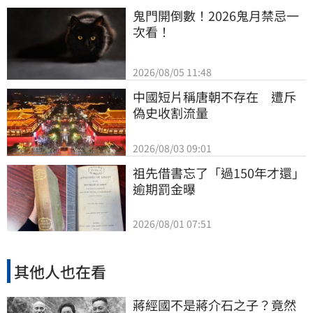
鬼門開倒數！2026鬼月禁忌一
次看！
2026/08/05 11:48
中國短片稱唐朝不存在　遭斥
偽史收割流量
2026/08/03 09:01
祖先借書忘了「過150年才還」
逾期罰金曝
2026/08/01 07:51
其他人也在看
蔣經國不是蔣介石之子？竟然