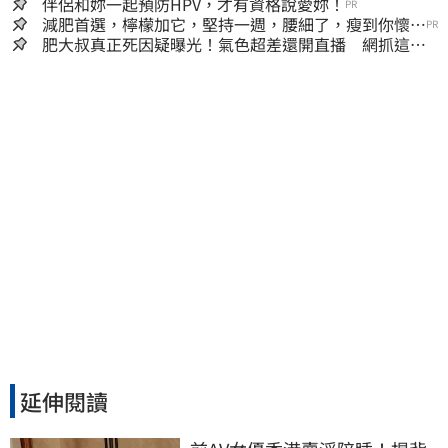
嫌晚！
伴侶和妳一起預防HPV，才有資格說愛妳！
PR
減肥首選，檸檬加它，堅持一週，腰細了，瘦到你懷疑
PR
人生
肥大叔真正死因疑曝光！氣色超差還開直播 網抓這一
點超不合理
延伸閱讀