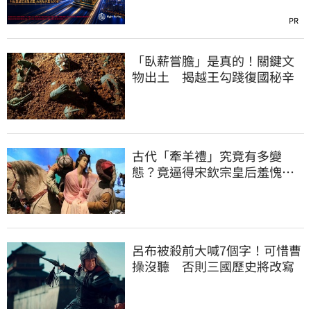
PR
「臥薪嘗膽」是真的！關鍵文
物出土 揭越王勾踐復國秘辛
古代「牽羊禮」究竟有多變
態？竟逼得宋欽宗皇后羞愧自
盡
呂布被殺前大喊7個字！可惜曹
操沒聽 否則三國歷史將改寫