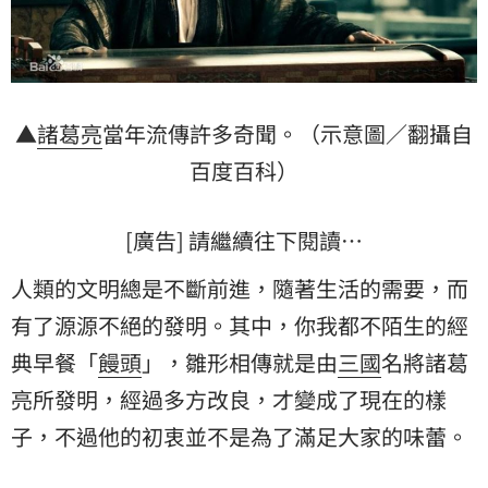
▲
諸葛亮
當年流傳許多奇聞。（示意圖／翻攝自
百度百科）
[廣告] 請繼續往下閱讀…
人類的文明總是不斷前進，隨著生活的需要，而
有了源源不絕的發明。其中，你我都不陌生的經
典早餐「
饅頭
」，雛形相傳就是由
三國
名將諸葛
亮所發明，經過多方改良，才變成了現在的樣
子，不過他的初衷並不是為了滿足大家的味蕾。