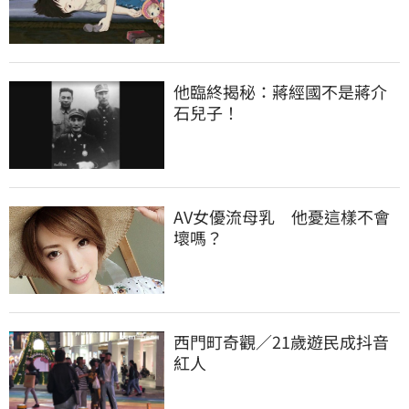
他臨終揭秘：蔣經國不是蔣介
石兒子！
AV女優流母乳　他憂這樣不會
壞嗎？
西門町奇觀／21歲遊民成抖音
紅人