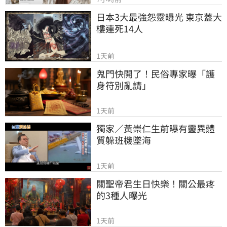
日本3大最強怨靈曝光 東京蓋大
樓連死14人
1天前
鬼門快開了！民俗專家曝「護
身符別亂請」
1天前
獨家／黃崇仁生前曝有靈異體
質躲班機墜海
1天前
關聖帝君生日快樂！關公最疼
的3種人曝光
1天前