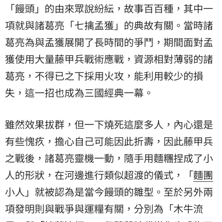
「饅頭」的由來眾說紛紜，故事百百種，其中一
項就與諸葛亮「七擒孟獲」的典故有關。當時諸
葛亮為與孟獲展開了長時間的爭鬥，期間面對孟
獲使用大量藤甲兵戰術應戰，資源相對薄弱的諸
葛亮，不得已之下採用火攻，能利用較少的損
失，這一招也成為三國經典一幕。
雖然效果拔群，但一下燒死這麼多人，內心還是
有些愧疚，擔心自己可能因此折壽，因此藤甲兵
之戰後，諸葛亮靈機一動，隨手用麵糰捏成了小
人的形狀，在河邊進行類似超渡的儀式，「
麵團
小人」就被認為是當今饅頭的雛型。至於另外兩
項發明則與戰爭與運糧有關，分別為「木牛流