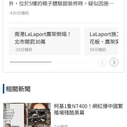
外，位於5樓的親子體驗館裝修時，疑似因施工
未固定妥當，導致鷹架與天花板崩落，現場粉塵
-430分鐘前
瀰漫引發顧客驚慌。一名65歲婦人不幸遭砸傷，
頭部紅腫送醫後意識清楚。受此影響，業者宣布
3樓部分櫃位暫停營業，其餘區域則維持正常運
南港LaLaport鷹架倒塌！
LaLaport施
作，目前相關單位正積極介入調查，以確保商場
北市開罰30萬
花板、鷹架突掉
消費安全。
-29分鐘前
58分鐘前
相關新聞
柯基1隻NT400！網紅爆中國繁
殖場殘酷黑幕
7小時前