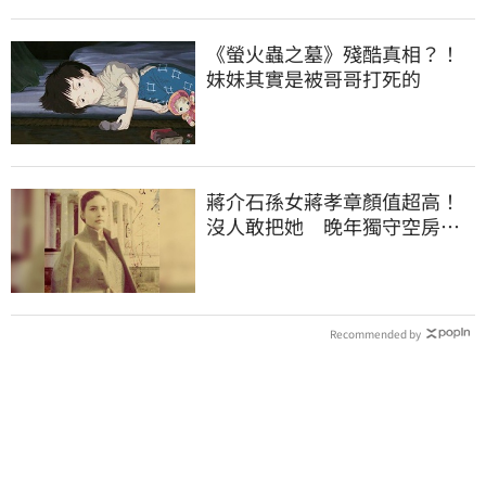
《螢火蟲之墓》殘酷真相？！
妹妹其實是被哥哥打死的
蔣介石孫女蔣孝章顏值超高！
沒人敢把她 晚年獨守空房受
「這癌症」所苦
Recommended by