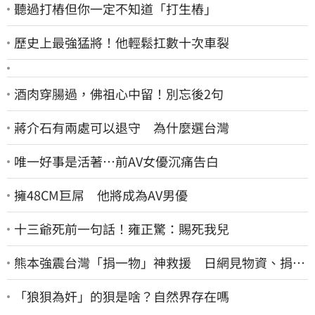
聽過打樁但你一定不知道「打生樁」
歷史上最強猛將！他輕鬆扛數十次車裂
酒肉穿腸過，佛祖心中留！別忘後2句
蔣介石有兩處可以退守 為什麼選台灣
唯一好事是活著…前AV女優沉痛告白
擁48CM巨屌 他將成為AV男優
十三爺死前一句話！雍正驚：賜死我兒
熊本強震台灣「捐一物」神救援 日網見物資、捐款
喊：給台灣統治算了
「狼狽為奸」的狽是啥？自然界存在嗎