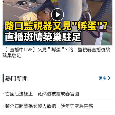
【#直播中LIVE】又見＂孵蛋＂? 路口監視器直播斑鳩
築巢駐足
熱門新聞
更多
亡國后遭硬上 竟然還被繪成春宮圖
蔣介石超美孫女沒人敢把 晚年守空房罹癌