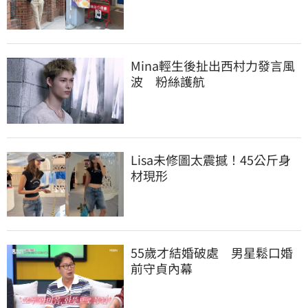
Mina輕生後扯出西村力發言風
波　粉絲護航
Lisa未修圖太震撼！45公斤身
材現形
55歲才結婚破處　男星鬆口婚
前守貞內幕