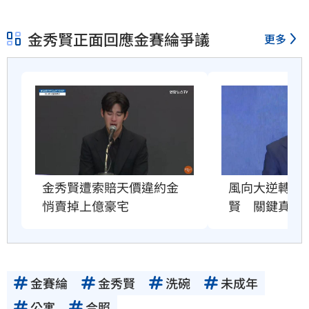
金秀賢正面回應金賽綸爭議
更多
金秀賢遭索賠天價違約金　
風向大逆轉！
悄賣掉上億豪宅
賢　關鍵真相
金賽綸
金秀賢
洗碗
未成年
公寓
合照