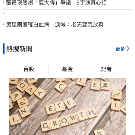
張員瑛屢爆「耍大牌」爭議 9字洩真心話
男星兩度罹白血病 淚喊：老天要我放棄
熱搜新聞
更多
台股
基金
記者