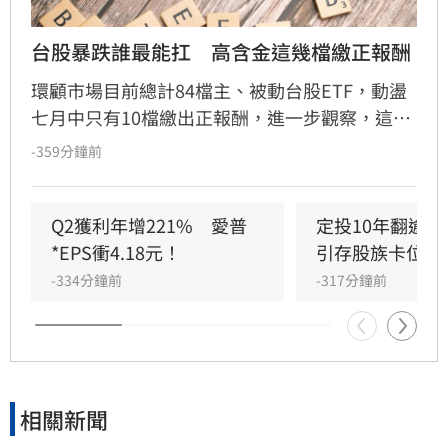
台股暴跌誰最能扛　高含金這幾檔繳正報酬
環顧市場目前總計84檔主、被動台股ETF，動盪
七月中只有10檔繳出正報酬，進一步觀察，這10
檔突圍的ETF都有雙位數權重的金融股，在電子
-359分鐘前
股大幅修正之際，猶如加裝了下檔防護，是投資
人重要的資產配置之一。表現相對靠前的是元大
MSCI金融(0055)、統一台灣高息動能(00939)、
Q2獲利年增221%　愛普
定投10年翻逾5
永豐優息存股(00907)、FT臺灣永續高息
*EPS衝4.18元！
引存股族卡位！
(00961)，及凱基優選30(00938)；無獨有偶，能
-334分鐘前
-317分鐘前
在台股修正之際，逆勢突圍的ETF，皆有高含
「金」量，元大MSCI金融(0055)、國泰股利精選
30(00701)、凱基優選30(00938)、統一台灣高息
動能(00939)、復華富時高息低波(00731)、群益
台灣精選高息(00919)就各有逾5成的金融權重，
相關新聞
顯見大打「金」光的台股ETF成為助攻投資人抗