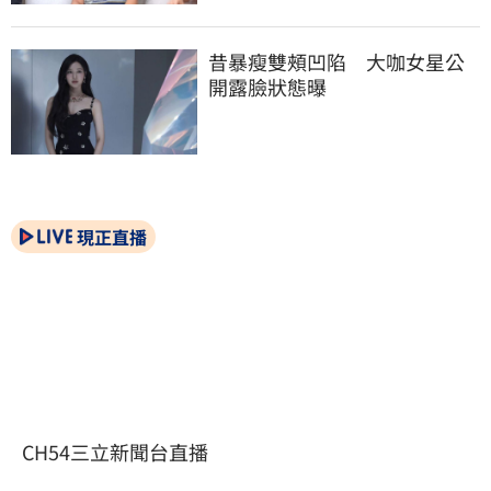
昔暴瘦雙頰凹陷　大咖女星公
開露臉狀態曝
現正直播
CH54三立新聞台直播