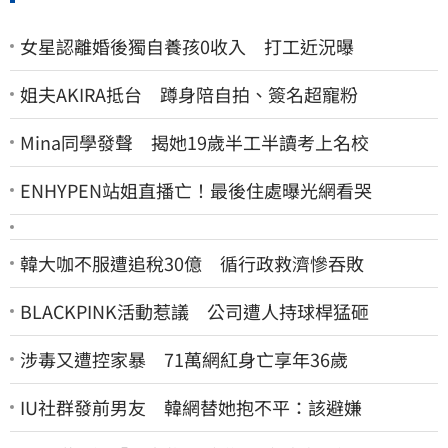
女星認離婚後獨自養孩0收入 打工近況曝
姐夫AKIRA抵台 蹲身陪自拍、簽名超寵粉
Mina同學發聲 揭她19歲半工半讀考上名校
ENHYPEN站姐直播亡！最後住處曝光網看哭
韓大咖不服遭追稅30億 循行政救濟慘吞敗
BLACKPINK活動惹議 公司遭人持球桿猛砸
涉毒又遭控家暴 71萬網紅身亡享年36歲
IU社群發前男友 韓網替她抱不平：該避嫌