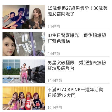
波動的良伴。
15歲倒追27歲男懷孕！36歲美
魔女當阿嬤了
6小時前
IU生日驚喜曝光　邊佑錫爆親
訂紫色蛋糕
9小時前
男星突破極限　秀服遭丟披粉
紅垃圾袋登台
10小時前
不滿BLACKPINK十週年活動　
日粉砸YG大門
10小時前