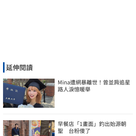
延伸閱讀
Mina遭網暴離世！曾並肩追星
路人淚憶暖舉
早餐店「1畫面」釣出始源朝
聖　台粉傻了