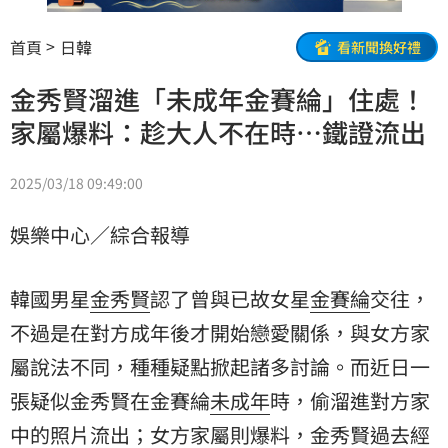
首頁
日韓
看新聞換好禮
金秀賢溜進「未成年金賽綸」住處！
家屬爆料：趁大人不在時…鐵證流出
2025/03/18 09:49:00
娛樂中心／綜合報導
韓國男星
金秀賢
認了曾與已故女星
金賽綸
交往，
不過是在對方成年後才開始戀愛關係，與女方家
屬說法不同，種種疑點掀起諸多討論。而近日一
張疑似金秀賢在金賽綸
未成年
時，偷溜進對方家
中的照片流出；女方家屬則爆料，金秀賢過去經