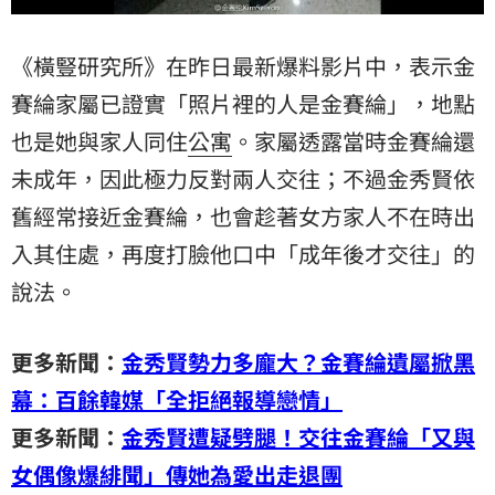
《橫豎研究所》在昨日最新爆料影片中，表示金
賽綸家屬已證實「照片裡的人是金賽綸」，地點
也是她與家人同住
公寓
。家屬透露當時金賽綸還
未成年，因此極力反對兩人交往；不過金秀賢依
舊經常接近金賽綸，也會趁著女方家人不在時出
入其住處，再度打臉他口中「成年後才交往」的
說法。
更多新聞：
金秀賢勢力多龐大？金賽綸遺屬掀黑
幕：百餘韓媒「全拒絕報導戀情」
更多新聞：
金秀賢遭疑劈腿！交往金賽綸「又與
女偶像爆緋聞」傳她為愛出走退團