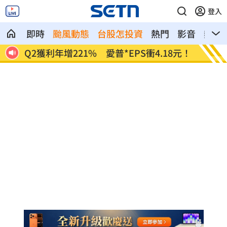
登入
即時
颱風動態
台股怎投資
熱門
影音
熱搜
正報
Q2獲利年增221% 愛普*EPS衝4.18元！
宏福苑