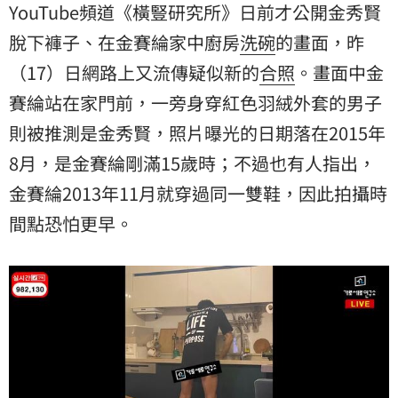
YouTube頻道《橫豎研究所》日前才公開金秀賢
脫下褲子、在金賽綸家中廚房
洗碗
的畫面，昨
（17）日網路上又流傳疑似新的
合照
。畫面中金
賽綸站在家門前，一旁身穿紅色羽絨外套的男子
則被推測是金秀賢，照片曝光的日期落在2015年
8月，是金賽綸剛滿15歲時；不過也有人指出，
金賽綸2013年11月就穿過同一雙鞋，因此拍攝時
間點恐怕更早。