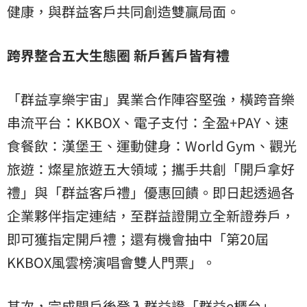
健康，與群益客戶共同創造雙贏局面。
跨界整合五大生態圈 新戶舊戶皆有禮
「群益享樂宇宙」異業合作陣容堅強，橫跨音樂
串流平台：KKBOX、電子支付：全盈+PAY、速
食餐飲：漢堡王、運動健身：World Gym、觀光
旅遊：燦星旅遊五大領域；攜手共創「開戶拿好
禮」與「群益客戶禮」優惠回饋。即日起透過各
企業夥伴指定連結，至群益證開立全新證券戶，
即可獲指定開戶禮；還有機會抽中「第20屆
KKBOX風雲榜演唱會雙人門票」。
其次，完成開戶後登入群益證「群益e櫃台」