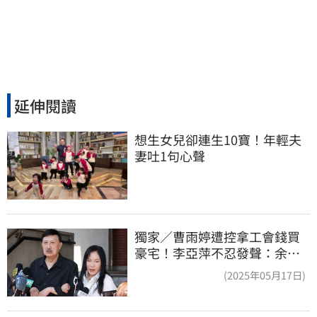
延伸閱讀
想生女兒卻連生10寶！年輕夫
妻吐1句心聲
獨家／曹雨婷遭控拿工會錢買
豪宅！李亞萍不忍發聲：余天
管工會都貼錢
(2025年05月17日)