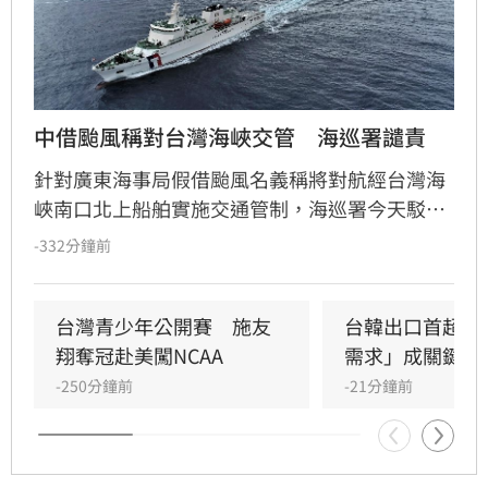
中借颱風稱對台灣海峽交管　海巡署譴責
針對廣東海事局假借颱風名義稱將對航經台灣海
峽南口北上船舶實施交通管制，海巡署今天駁斥
中國無權在台灣海峽實施交通管制，並嚴厲譴
-332分鐘前
責。
台灣青少年公開賽　施友
台韓出口首超日
翔奪冠赴美闖NCAA
需求」成關鍵
-250分鐘前
-21分鐘前