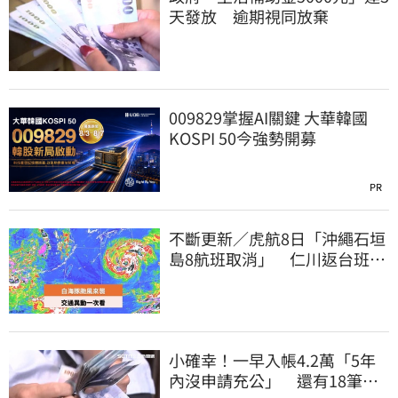
天發放 逾期視同放棄
009829掌握AI關鍵 大華韓國
KOSPI 50今強勢開募
PR
不斷更新／虎航8日「沖繩石垣
島8航班取消」 仁川返台班機
提前1天起飛
小確幸！一早入帳4.2萬「5年
內沒申請充公」 還有18筆錢