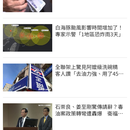
連發到8月底
白海豚颱風影響時間增加了！
專家示警「1地區恐炸雨3天」
全聯架上驚見阿嬤級洗碗精
客人讚「去油力強、用了45
年」
石崇良、姜至剛驚傳請辭？毒
油案政策轉彎遭轟爆 衛福部
回應了