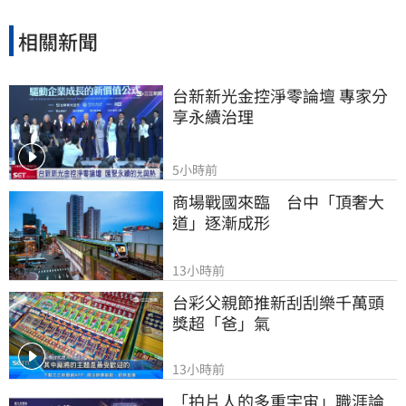
相關新聞
台新新光金控淨零論壇 專家分
享永續治理
5小時前
商場戰國來臨　台中「頂奢大
道」逐漸成形
13小時前
台彩父親節推新刮刮樂千萬頭
獎超「爸」氣
13小時前
「拍片人的多重宇宙」職涯論