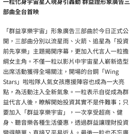
一粒化身宇宙星人現身引轟動 群益證形象廣告三
部曲全台首映
「群益享樂宇宙」形象廣告三部曲於今日正式公
開，三部曲分別以流星雨、火箭、追星為「投資
前先享樂」主題揭開序幕，更加入代言人一粒擔
綱女主角。不僅一粒以影片中宇宙星人嶄新造型
出席活動獲得全場關注，開場的台鋼「Wing
Stars」啦啦隊人氣女孩應援陣容也成為一大亮
點，為活動注入全新氣象。一粒表示自從成為群
益代言人後，瞭解開始投資其實不是件難事；只
要加入「群益享樂宇宙」，一次享受超商、健
身、聽音樂各種生活優惠，透過群益讓理財投資
變得簡單、直接又平易近人。最後一粒也不忘廣