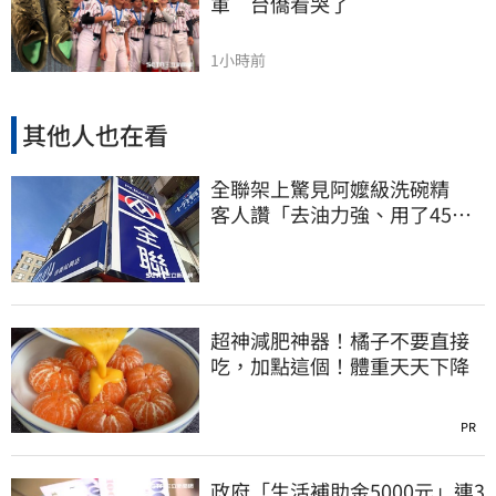
軍　台僑看哭了
1小時前
其他人也在看
全聯架上驚見阿嬤級洗碗精
客人讚「去油力強、用了45
年」
超神減肥神器！橘子不要直接
吃，加點這個！體重天天下降
PR
政府「生活補助金5000元」連3