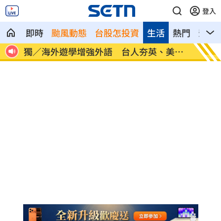
登入
即時
颱風動態
台股怎投資
生活
熱門
影音
30
獨／海外遊學增強外語 台人夯英、美、
長尾獼
加
因