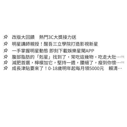
改版大回饋 熱門3C大獎接力送
明星講師親授！醒吾三立學院打造影視新星
一手掌握明星動態 即刻下載娛樂星聞APP
腹部脂肪的「剋星」找到了，常吃這幾物，吃走大肚
PR
囊，瘦出小蠻腰
減肥首選，檸檬加它，堅持一週，腰細了，瘦到你懷疑
PR
人生
成長津貼要來了！0-18歲明年起每月領5000元 賴清
德：此時不生更待何時