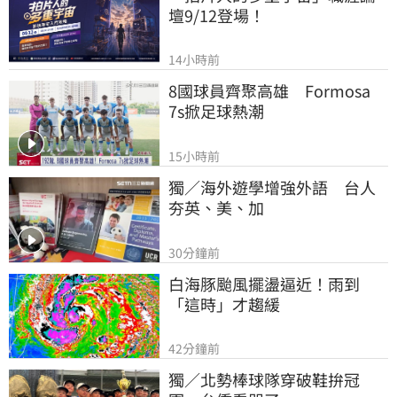
壇9/12登場！
14小時前
8國球員齊聚高雄　Formosa 
7s掀足球熱潮
15小時前
獨／海外遊學增強外語　台人
夯英、美、加
30分鐘前
白海豚颱風擺盪逼近！雨到
「這時」才趨緩
42分鐘前
獨／北勢棒球隊穿破鞋拚冠