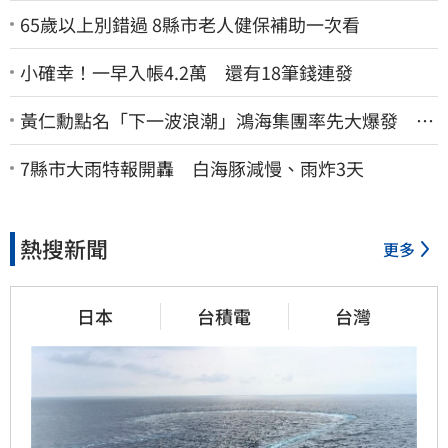
65歲以上別錯過 8縣市老人健保補助一次看
小確幸！一早入帳4.2萬 還有18筆錢連發
黃仁勳點名「下一波浪潮」鴻海集團率先大爆發 台
股這族群全面噴出
7縣市大雨特報開轟 白海豚減慢、雨炸3天
熱搜新聞
更多
日本
台積電
台灣