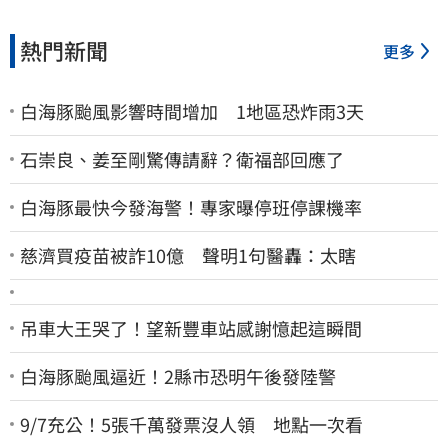
熱門新聞
更多
白海豚颱風影響時間增加 1地區恐炸雨3天
石崇良、姜至剛驚傳請辭？衛福部回應了
白海豚最快今發海警！專家曝停班停課機率
慈濟買疫苗被詐10億 聲明1句醫轟：太瞎
吊車大王哭了！望新豐車站感謝憶起這瞬間
白海豚颱風逼近！2縣市恐明午後發陸警
9/7充公！5張千萬發票沒人領 地點一次看