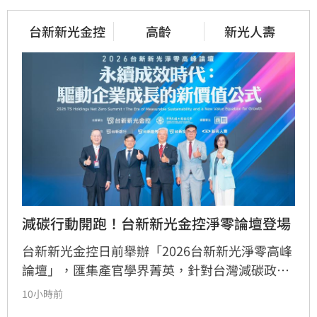
台新新光金控
高齡
新光人壽
減碳行動開跑！台新新光金控淨零論壇登場
台新新光金控日前舉辦「2026台新新光淨零高峰
論壇」，匯集產官學界菁英，針對台灣減碳政
策、碳定價制度及企業轉型策略進行深度對話。
10小時前
國發會主委葉俊顯與環境部部長彭啟明出席，強