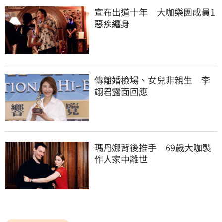
宣布出道十年　大咖樂團成員1
惡疾纏身
傳離婚檢場、女兒非親生　李
翊君露面回應
瑪丹娜背後推手　69歲大咖製
作人家中離世