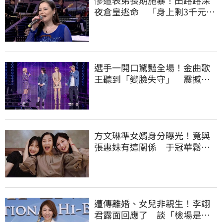
夜倉皇逃命 「身上剩3千元」
流浪街頭
選手一開口驚豔全場！金曲歌
王聽到「變臉失守」 震撼畫
面全被拍
方文琳準女婿身分曝光！竟與
張惠妹有這關係 于冠華鬆口
真實交情
遭傳離婚、女兒非親生！李翊
君露面回應了 談「檢場是否