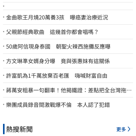
金曲歌王月燒20萬養3孩 曝癌妻治療近況
父親節經典歌曲 這幾首你都會唱嗎？
50歲阿信現身泰國 朝聖火辣西施攤反應曝
方文琳準女婿身分曝 竟與張惠妹有這關係
許富凱為1千萬放棄百老匯 嗨喊財富自由
蔣萬安粗暴一句翻車！他揭鐵證：差點把全台灣拖下
水哪時道歉
樂團成員錄音間激戰爆不倫 本人認了犯錯
熱搜新聞
更多