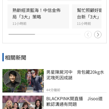
調台灣正邁向碳定價市場機制時代。台新新光金
控總經理林維俊指出，論壇邁入第五年，致力協
熟齡經濟藍海！中信金佈
幫忙照顧好銀髮
助企業將永續轉化為國際競爭力。會中上銀、強
局「3大」策略
台新「3大」防
茂、宏碁及金寶等指標企業分享低碳實踐經驗。
11小時前
11小時前
台新新光金控憑藉優異的永續績效，不僅連續三
年獲標普全球永續年鑑銀行業全球前1%，更獲
MSCI ESG AAA最高評級，展現其帶領產業接軌
國際、推進淨零韌性家園的決心，持續成為企業
邁向永續發展的強力後盾。
相關新聞
男星陳屍河中　背包藏20kg水
泥塊死因成謎
44分鐘前
BLACKPINK開直播　Jisoo道
歉認溝通有問題