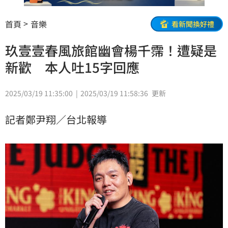
首頁
音樂
看新聞換好禮
玖壹壹春風旅館幽會楊千霈！遭疑是
新歡 本人吐15字回應
2025/03/19 11:35:00
2025/03/19 11:58:36
更新
記者鄭尹翔／台北報導