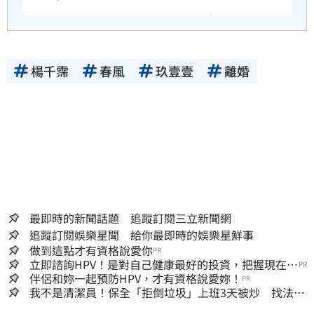
楊千霈
春風
玖壹壹
離婚
最即時的新聞話題 追蹤訂閱三立新聞網
追蹤訂閱娛樂星聞 給你最即時的娛樂星鮮事
做到這點才有資格說愛你
PR
立即諮詢HPV！是對自己健康最好的投資，把握現在不
PR
嫌晚！
伴侶和妳一起預防HPV，才有資格說愛妳！
PR
我不是清潔員！保全「拒倒垃圾」上班3天被炒 找法院
討公道結果出爐