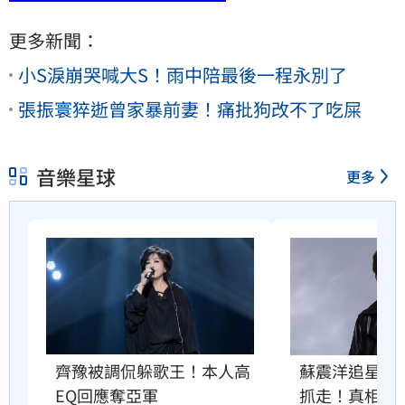
更多新聞：
小S淚崩哭喊大S！雨中陪最後一程永別了
張振寰猝逝曾家暴前妻！痛批狗改不了吃屎
音樂星球
更多
齊豫被調侃躲歌王！本人高
蘇震洋追星衝
EQ回應奪亞軍
抓走！真相曝