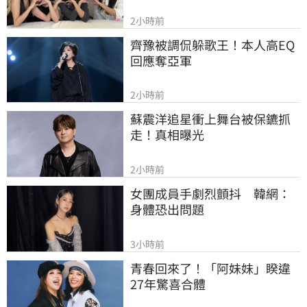
2小時前
齊豫被調侃躲歌王！本人高EQ
回應奪亞軍
2小時前
蘇震洋追星衝上舞台被保鑣抓
走！真相曝光
2小時前
女團成員手劇烈顫抖　韓網：
身體恐出問題
3小時前
青春回來了！「阿妹妹」睽違
27年驚喜合體