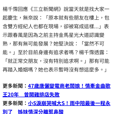
楊千霈回應《三立新聞網》說當天就是找大家一
起慶生，無奈說：「原本就有些朋友在樓上，包
含雙方經紀人也都在現場，卻被寫成這樣...」表
示跟春風是因為之前主持金馬星光大道認識變
熟，那有無可能發展？她堅決說：「當然不可
能。」至於目前身邊有追求者嗎？楊千霈透露：
「就正常交朋友，沒有特別追求啊。」那有可能
再踏入婚姻嗎？她也表示暫時沒有想這麼多。｣
更多新聞：
47歲唐儷變電商老闆娘！情牽金曲歌
王20年 曾開雞排店失敗
更多新聞：
小S淚崩哭喊大S！雨中陪最後一程永
別了 姊妹情深分離惹鼻酸