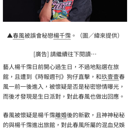
▲
春風
被誤會秘戀
楊千霈
。（圖／緯來提供）
[廣告] 請繼續往下閱讀…
藝人楊千霈日前開心過生日，不過地點選在旅
館，且遭到《時報週刊》狗仔直擊，和
玖壹壹
春
風一前一後進入，被懷疑是否是秘密戀情曝光，
而後才發現是生日派對，對此春風也做出回應。
春風被懷疑是楊千霈
離婚
後的新歡，且神神秘秘
的與楊千霈進出旅館，對此春風所屬的混血兒娛