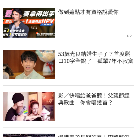
做到這點才有資格說愛你
PR
53歲光良結婚生子了？首度鬆
口10字全說了 孤單7年不寂寞
影／快唱給爸爸聽！父親節經
典歌曲 你會唱幾首？
慘遭表弟長期施暴！田路路深