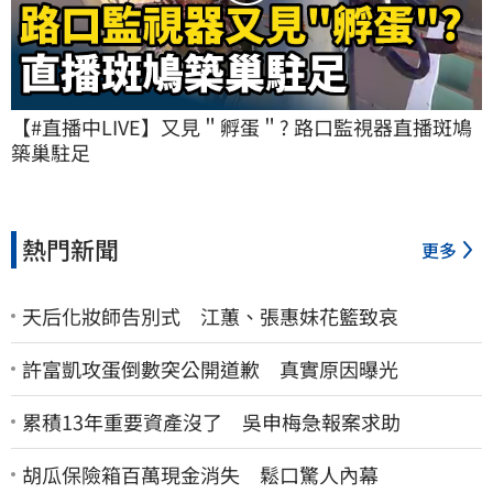
【#直播中LIVE】又見＂孵蛋＂? 路口監視器直播斑鳩
築巢駐足
熱門新聞
更多
天后化妝師告別式 江蕙、張惠妹花籃致哀
許富凱攻蛋倒數突公開道歉 真實原因曝光
累積13年重要資產沒了 吳申梅急報案求助
胡瓜保險箱百萬現金消失 鬆口驚人內幕