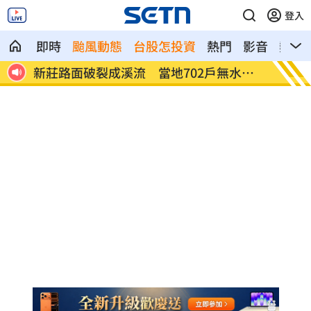
登入
即時
颱風動態
台股怎投資
熱門
影音
熱搜
水可
白海豚颱風直撲馬祖 ！台電啟動防颱整備
狄志為
話