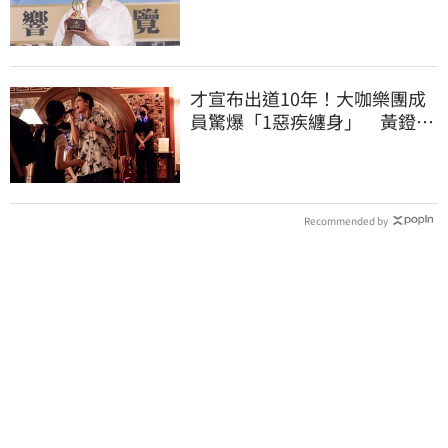
驗DNA」反應曝
才宣布出道10年！大咖樂團成
員驚爆「1惡疾纏身」 黃鐙輝
突現身助陣
Recommended by