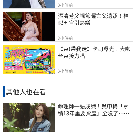
3小時前
張清芳父親節曬亡父遺照！神
似五官引熱議
3小時前
《東!帶我走》卡司曝光！大咖
台東接力唱
3小時前
其他人也在看
命理師一語成讖！吳申梅「累
積13年重要資產」全沒了…急
報案求助