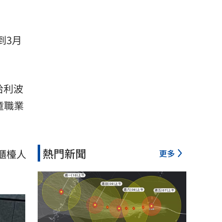
到3月
哈利波
童職業
熱門新聞
櫃檯人
更多