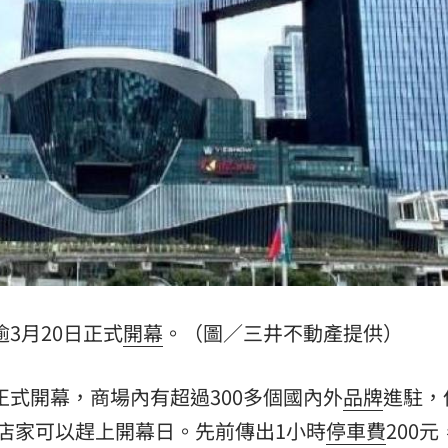
物
01:17
！
01:03
」氣
12:00
逾3月20日正式
開幕
。（圖／三井不動產提供）
成形
12:00
場！
10:30
日）正式開幕，商場內有超過300多個國內外
品牌
進駐，
店家可以趕上開幕日。先前傳出1小時
停車費
200
熱潮
10:00