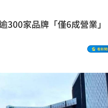
發聲
04:43
0%
04:20
幕…逾300家品牌「僅6成營業
04:17
04:04
拉鋸
03:10
看新聞
分
03:08
創高
03:06
:53
報酬
01:45
！
01:20