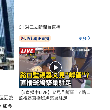
CH54三立新聞台直播
現正直播
更多
【#直播中LIVE】又見＂孵蛋＂? 路口
但因為
監視器直播斑鳩築巢駐足
元，如今