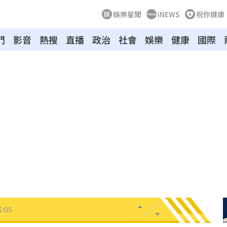
娛樂星聞
iNEWS
祝你健康
門
影音
熱搜
直播
政治
社會
娛樂
健康
國際
！
05:45
率曝
05:44
炸鍋
05:43
新高
05:23
關稅
05:13
5:05
一場
04:58