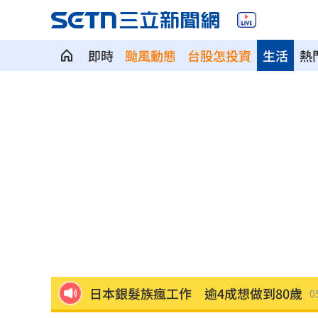
即時
颱風動態
台股怎投資
生活
熱
7月急跌觸底 高含積這幾檔受益人激增
白海豚海警範圍擴大！最新暴風圈侵襲
慈濟遭詐10億 國民黨不認錯反嗆⋯網
就業意外爆冷！那指漲342點 標普500
美通過制裁案！川普可課俄國商品500%
日本銀髮族瘋工作 逾4成想做到80歲
0
解散統促黨？他曝翁曉玲一招：恐白忙