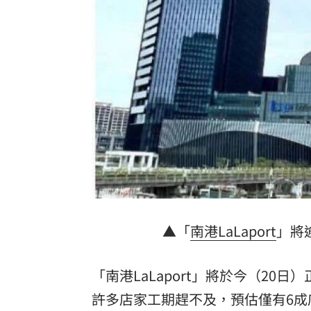
宏福苑大火調查出爐！菸頭引燃施工雜
定投10年翻逾5倍 這檔吸引存股族卡位
新／四指齊揚！台指期飆破500點
00:48
台灣彩券開獎直播中
20:31
LIVE三立+24小時直播
15:27
三立iNEWS新聞台線上直播
18:00
台彩父親節推新刮刮樂千萬頭獎超「爸
▲「
南港
LaLaport
」將
商場戰國來臨 台中「頂奢大道」逐漸
「拍片人的多重宇宙」職涯論壇9/12登
「南港LaLaport」將於今（20
許多店家工期趕不及，預估僅有6成
8國球員齊聚高雄 Formosa 7s掀足球