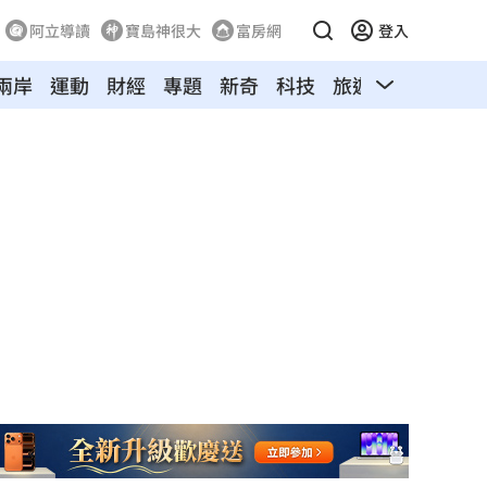
阿立導讀
寶島神很大
富房網
登入
兩岸
運動
財經
專題
新奇
科技
旅遊
汽車
寵物