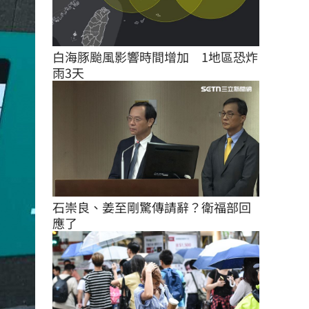
白海豚颱風影響時間增加　1地區恐炸
雨3天
石崇良、姜至剛驚傳請辭？衛福部回
應了