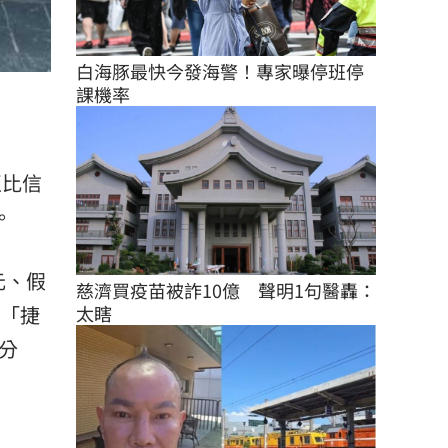
白海豚最快今發海警！專家曝停班停
課機率
至比信
。
元、假
慈濟買疫苗被詐10億　聲明1句醫轟：
太瞎
、「捷
分