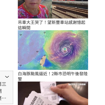
吊車大王哭了！望新豐車站感謝憶起
這瞬間
白海豚颱風逼近！2縣市恐明午後發陸
警
第三
網
整性
未取