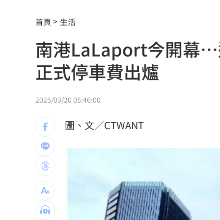
疫苗真相！蔣萬安嗆一句 謝金河痛心
首頁
生活
股災這8檔規模逆勢創高 它最猛成長逾1
南港LaLaport今開
爆掛表妹當小三！表姊擅貼IG下場慘了
正式停車費出爐
半導體與綠能雙箭頭！ 「它」霸氣狂賺
華許9月升息？ING：匯市在他與戰爭間
2025/03/20 05:46:00
老後離婚財產怎麼分？ 丈夫退休金拒
圖、文／CTWANT
「這餐飲集團」擺脫陰霾！上半年營收
賓士S500擋浩劫！車主這話暖哭全網
01
台股暴跌誰最能扛 高含金這幾檔繳正
Q2獲利年增221% 愛普*EPS衝4.18元