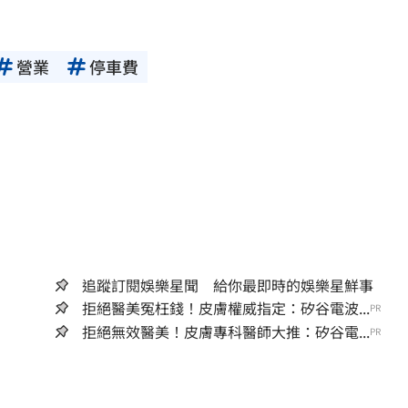
前，亦不得擅自轉貼、重製、變更、散布，否則概
營業
停車費
追蹤訂閱娛樂星聞 給你最即時的娛樂星鮮事
拒絕醫美冤枉錢！皮膚權威指定：矽谷電波...
PR
拒絕無效醫美！皮膚專科醫師大推：矽谷電...
PR