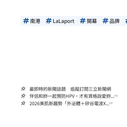
得內容提供者（著作權人）許可之
用者自負全責。
南港
LaLaport
開幕
品牌
最即時的新聞話題 追蹤訂閱三立新聞網
伴侶和妳一起預防HPV，才有資格說愛妳...
PR
2026美肌新趨勢「外泌體＋矽谷電波X...
PR