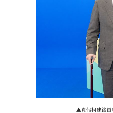
買房3年才知「蜘蛛人住我家」屋主超傻
生日變親人忌日！直升機慶祝墜機4人罹
台灣彩券開獎直播中
20:31
LIVE三立+24小時直播
15:27
三立iNEWS新聞台線上直播
18:00
商場戰國來臨 台中「頂奢大道」逐漸
台彩父親節推新刮刮樂千萬頭獎超「爸
「拍片人的多重宇宙」職涯論壇9/12登
8國球員齊聚高雄 Formosa 7s掀足球
▲真假
柯建銘
首
理想混蛋號召粉絲跨海追星吃美食！
18: