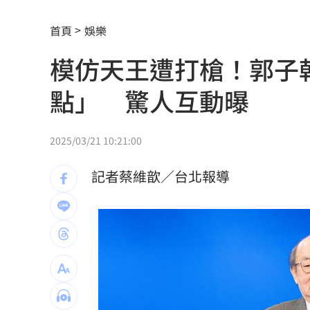
AND2BLE、ALD1黑白對決！神級舞台
首頁
娛樂
獨／再爆隨機攻擊？婦控外送員無故賞
模仿天王遭打槍！郭子
產蛋量下降 本週「蛋價漲3元」
20:08
點」 驚人互動曝
KISS OF LIFE飆唱 秀經典擦汗全場瘋
台股7月大回檔！0050申購額再破紀錄
2
2025/03/21 10:21:00
2000人堵教堂搶看C羅婚禮 竟是超大
記者蔡維歆／台北報導
禾伸堂、南電出關日 處置股新規風險
平野惠一率兄弟奪171勝 中職最多勝外
女股神加碼狂掃台積電！外媒揭全因這
想吃清淡！他搭機點「這特殊餐」傻眼