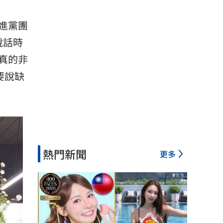
進黨團
說話時
真的非
要說缺
熱門新聞
更多