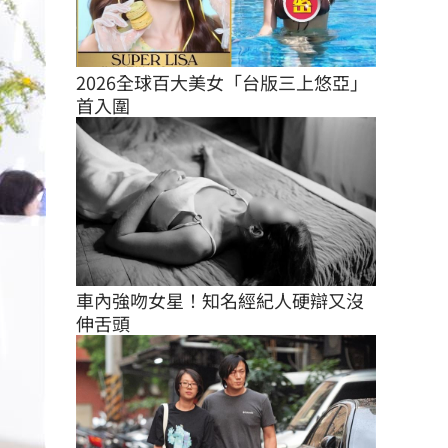
2026全球百大美女「台版三上悠亞」
首入圍
車內強吻女星！知名經紀人硬辯又沒
伸舌頭