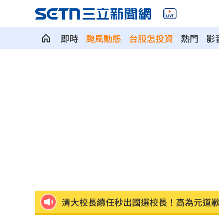
即時
颱風動態
台股怎投資
熱門
影
放雙手騎車喊手麻！騎士遭打臉仍判罰
夢幻跨團合體！SUMMER ANJELS重現
新／女大生伴兒屍6日聲押...法官裁定請
我駐日內瓦處長遭爆惡行 外交部啟動
SBS歌謠大戰驚見放送事故！3主持人齊
首次影像被打臉 伊朗新最高領袖傳病
清大校長續任秒出國選校長！高為元道
影片曝光！台中囂張男揮刀還尿在警身