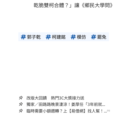
乾脆雙柯合體？」讓《鄉民大學問
郭子乾
柯建銘
模仿
罷免
改版大回饋 熱門3C大獎接力送
獨家／田路路晚景淒涼！姜厚任「3年前就...
臨時需要小額週轉？上【易借網】找人幫！...
PR