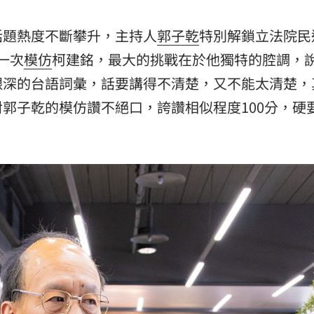
話題熱度不斷攀升，主持人
郭子乾
特別解鎖立法院民
一次
模仿
柯建銘，最大的挑戰在於他獨特的腔調，
艱深的台語詞彙，話要講得不清楚，又不能太清楚，
郭子乾的模仿讚不絕口，誇讚相似程度100分，硬