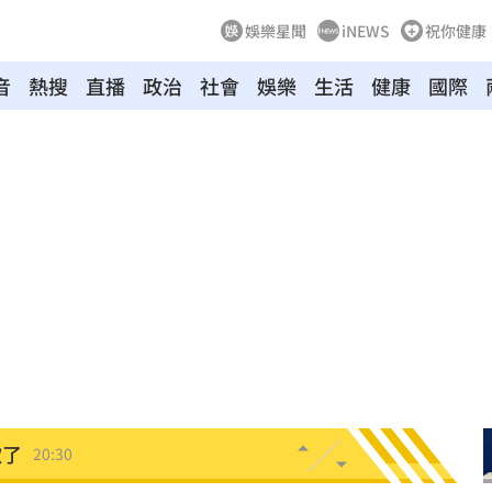
娛樂星聞
iNEWS
祝你健康
音
熱搜
直播
政治
社會
娛樂
生活
健康
國際
20:48
BP神曲
20:42
回
20:39
調查
20:35
卡住
20:30
危
20:30
歉了
20:30
上
20:24