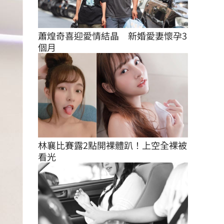
蕭煌奇喜迎愛情結晶　新婚愛妻懷孕3
個月
林襄比賽露2點開裸體趴！上空全裸被
看光