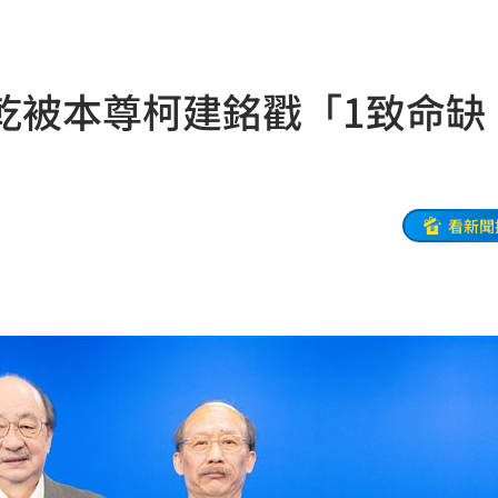
炸全場
20:19
巴掌
20:14
乾被本尊柯建銘戳「1致命缺
掉
20:08
0:08
看新聞
烏龍
20:01
曝
20:00
教
19:56
巨頭
19:53
了
19:51