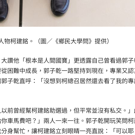
人物柯建銘。（圖／《鄉民大學問》提供）
，大讚他「根本是人間國寶」更透露自己曾看過郭子
要從困難中成長，郭子乾一路堅持到現在，專業又認
讓郭子乾直呼：「沒想到柯總召居然還去看了我的專
久以前曾經幫柯建銘助選過，但平常並沒有私交。」
給你車馬費吧？」兩人一來一往。郭子乾開玩笑問柯
找分身幫忙，讓柯建銘立刻眼睛一亮直說：「可以耶