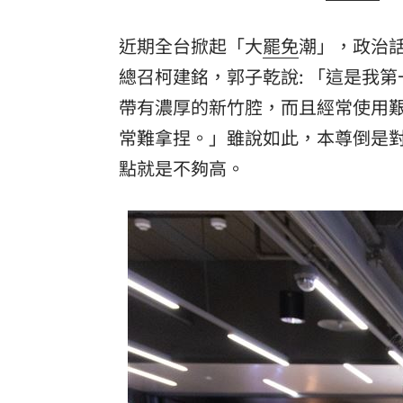
近期全台掀起「大
罷免
潮」，政治
總召柯建銘，郭子乾說: 「這是我第
帶有濃厚的新竹腔，而且經常使用
常難拿捏。」雖說如此，本尊倒是對
點就是不夠高。