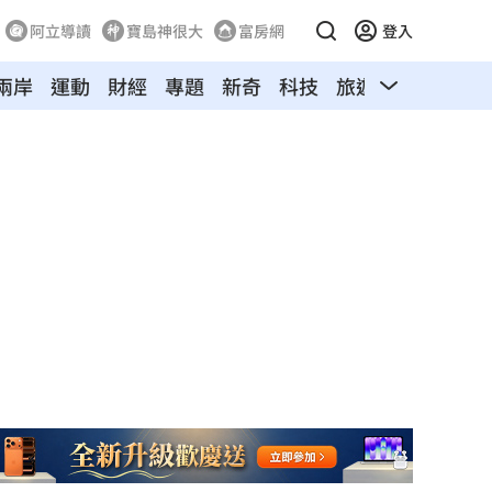
阿立導讀
寶島神很大
富房網
登入
兩岸
運動
財經
專題
新奇
科技
旅遊
汽車
寵物