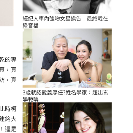
經紀人車內強吻女星挨告！最終栽在
錄音檔
乾的專
真，真
訪，真
3歲就認愛姜厚任?姓名學家：超出玄
學範疇
此時柯
建銘大
！還是