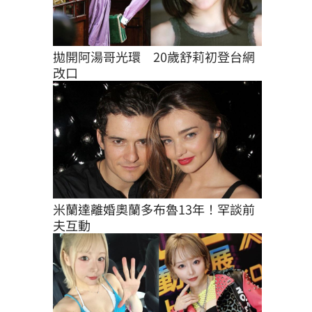
拋開阿湯哥光環　20歲舒莉初登台網
改口
米蘭達離婚奧蘭多布魯13年！罕談前
夫互動