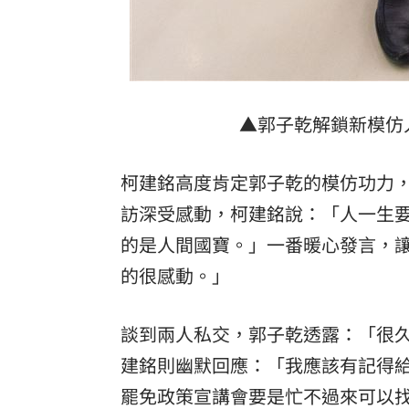
▲郭子乾解鎖新模仿
柯建銘高度肯定郭子乾的模仿功力
訪深受感動，柯建銘說：「人一生
的是人間國寶。」一番暖心發言，
的很感動。」
談到兩人私交，郭子乾透露：「很
建銘則幽默回應：「我應該有記得
罷免政策宣講會要是忙不過來可以