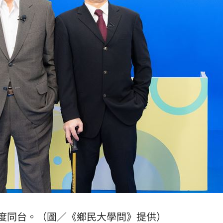
眼
19:47
難
19:47
成形
12:00
」氣
12:00
場！
10:30
熱潮
10:00
度同台。（圖／《鄉民大學問》提供）
15