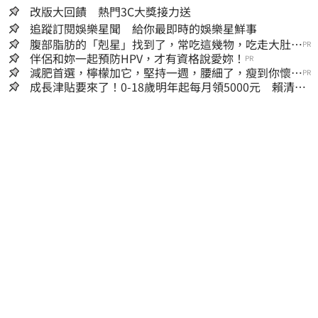
改版大回饋 熱門3C大獎接力送
追蹤訂閱娛樂星聞 給你最即時的娛樂星鮮事
腹部脂肪的「剋星」找到了，常吃這幾物，吃走大肚
PR
囊，瘦出小蠻腰
伴侶和妳一起預防HPV，才有資格說愛妳！
PR
減肥首選，檸檬加它，堅持一週，腰細了，瘦到你懷疑
PR
人生
成長津貼要來了！0-18歲明年起每月領5000元 賴清
德：此時不生更待何時