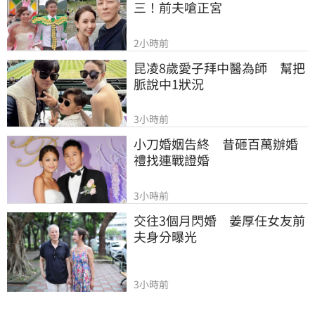
三！前夫嗆正宮
2小時前
昆凌8歲愛子拜中醫為師　幫把
脈說中1狀況
3小時前
小刀婚姻告終　昔砸百萬辦婚
禮找連戰證婚
3小時前
交往3個月閃婚　姜厚任女友前
夫身分曝光
3小時前