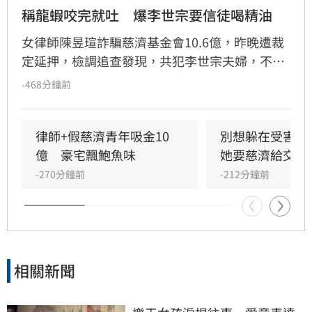
稱龍蝦咬完就吐　爆李世宗要信徒喝精油
女律師陳昱瑄詐騙慈濟基金會10.6億，昨晚遭裁
定延押，檢調追查發現，共犯李世宗夫婦，不只
把上億元豪宅「天空樹」當成私人金庫，同時還
-468分鐘前
是他們創設的宗教團體「互道」的道場。他們被
爆料在豪宅大擺鮑魚、龍蝦宴客，另一頭卻鼓吹
信徒「喝精油取代三餐」，而遭羈押的陳昱瑄，
律師+假慈濟青年吸金10
別想躲在受害者
和李家關係密切，甚至以「爸爸、媽媽」稱呼夫
億　豪宅飄鮑魚味
她要慈濟給交代
妻倆。檢調持續追查，這名律師究竟如何與李家
-270分鐘前
-212分鐘前
合作，靠什麼話術，讓慈濟一步步交出超過10億
元？
相關新聞