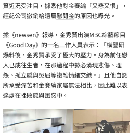
賢近況受注目，據悉他對金賽綸「又悲又恨」，
經紀公司撤銷給遺屬
慰問金
的原因也曝光。
據《newsen》報導，金秀賢出演MBC綜藝節目
《Good Day》的一名工作人員表示：「橫豎研
爆料後，金秀賢承受了極大的壓力。身為前任戀
人已成往生者，在那過程中勢必湧現悲傷、埋
怨、孤立感與冤屈等複雜情緒交織。」且他自認
所承受痛苦和金賽綸家屬無法相比，因此難以表
達處在挫敗感與困惑中。