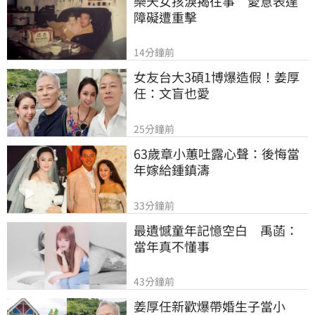
樂天女孩淚揭往事　愛意表達
障礙遭重擊
14分鐘前
女友台大3碩1博爆造假！姜厚
任：文盲也愛
25分鐘前
63歲章小蕙吐露心聲：後悔當
年嫁給鍾鎮濤
33分鐘前
最遺憾童年記憶空白　禹菡：
當年真不懂事
43分鐘前
姜厚任新歡爆帶婚生子當小