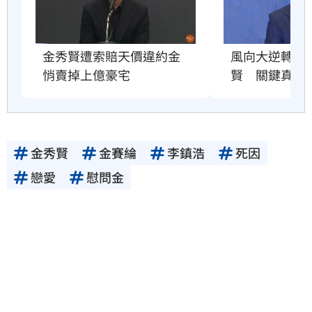
金秀賢遭索賠天價違約金　
風向大逆轉！
悄賣掉上億豪宅
賢　關鍵真相
金秀賢
金賽綸
李鎮浩
死因
戀愛
慰問金