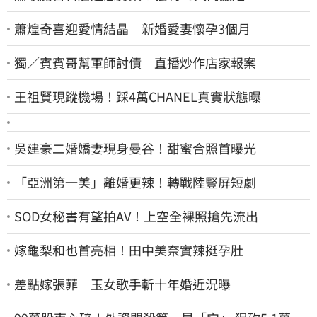
蕭煌奇喜迎愛情結晶 新婚愛妻懷孕3個月
獨／賓賓哥幫軍師討債 直播炒作店家報案
王祖賢現蹤機場！踩4萬CHANEL真實狀態曝
吳建豪二婚嬌妻現身曼谷！甜蜜合照首曝光
「亞洲第一美」離婚更辣！轉戰陸豎屏短劇
SOD女秘書有望拍AV！上空全裸照搶先流出
嫁龜梨和也首亮相！田中美奈實辣挺孕肚
差點嫁張菲 玉女歌手斬十年婚近況曝