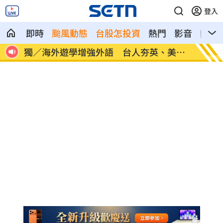
登入
即時
颱風動態
台股怎投資
熱門
影音
熱搜
／海外遊學增強外語 台人夯英、美、
長尾獼猴失控狂
因