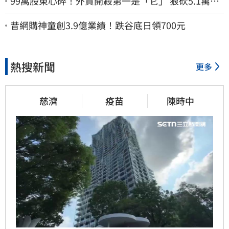
99萬股東心碎！外資開殺第一是「它」 狠砍5.1萬張
股價重挫近5%
昔網購神童創3.9億業績！跌谷底日領700元
熱搜新聞
更多
慈濟
疫苗
陳時中