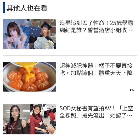
其他人也在看
追星追到丟了性命！25歲學霸
網紅是誰？曾當酒店小姐收入
破億 警方證實
超神減肥神器！橘子不要直接
吃，加點這個！體重天天下降
PR
SOD女秘書有望拍AV！「上空
全裸照」搶先流出 她認了：
上班7個月沒男友