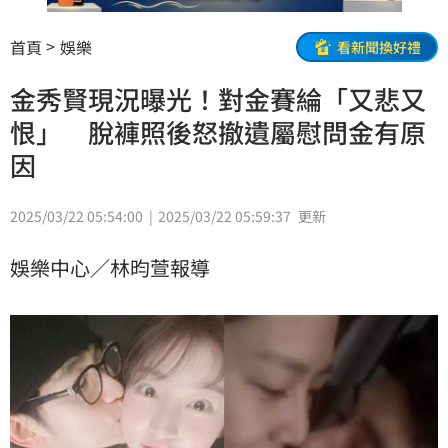
首頁
娛樂
看新聞換好禮
金秀賢現況曝光！對金賽綸「又悲又
恨」 脫褲照後怒撤遺屬慰問金有原
因
2025/03/22 05:54:00
2025/03/22 05:59:37
更新
娛樂中心／林昀萱報導