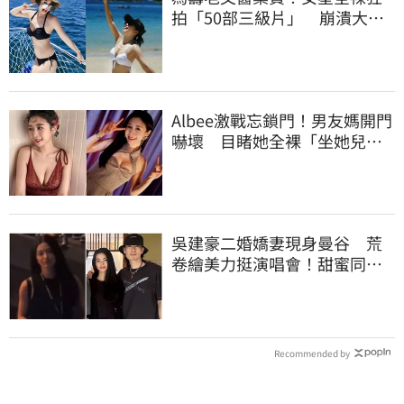
拍「50部三級片」 崩潰大
哭：沒靈魂了
Albee激戰忘鎖門！男友媽開門
嚇壞 目睹她全裸「坐她兒子
身上」
吳建豪二婚嬌妻現身曼谷 荒
卷繪美力挺演唱會！甜蜜同框
合照首度曝光
Recommended by