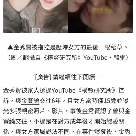
▲
金秀賢
被指控是壓垮女方的最後一根稻草。
（圖／翻攝自《橫豎研究所》YouTube、韓網）
[廣告] 請繼續往下閱讀…
金秀賢被家人透過YouTube《橫豎研究所》控
訴，與
金賽綸
交往6年，且女方當時僅15歲並曝
光多張親密照片、影片，事後金秀賢認了曾與金
賽綸交往，不過是在對方成年後才開始
戀愛
關
係，與女方家屬說法不同。在事件爆發後，金秀