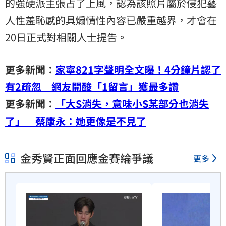
的強硬派主張占了上風，認為該照片屬於侵犯藝
人性羞恥感的具煽情性內容已嚴重越界，才會在
20日正式對相關人士提告。
更多新聞：
家寧821字聲明全文曝！4分鐘片認了
有2疏忽 網友開酸「1留言」獲最多讚
更多新聞：
「大S消失，意味小S某部分也消失
了」 蔡康永：她更像是不見了
金秀賢正面回應金賽綸爭議
更多