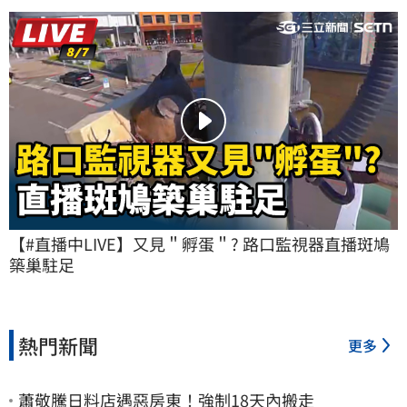
【#直播中LIVE】又見＂孵蛋＂? 路口監視器直播斑鳩
築巢駐足
熱門新聞
更多
蕭敬騰日料店遇惡房東！強制18天內搬走