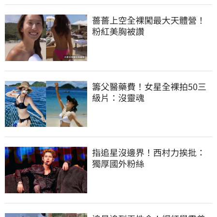
薔薔上空全裸闖最大天體營！
粉紅美胸被讚
籌父醫藥費！女星全裸拍50三
級片：沒靈魂
指追星沒邊界！西村力挨批：
獨厚國外粉絲