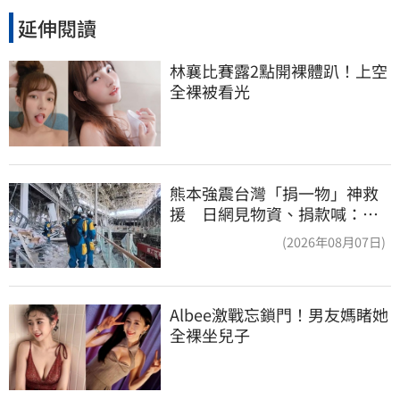
延伸閱讀
林襄比賽露2點開裸體趴！上空
全裸被看光
熊本強震台灣「捐一物」神救
援 日網見物資、捐款喊：給
台灣統治算了
(2026年08月07日)
Albee激戰忘鎖門！男友媽睹她
全裸坐兒子