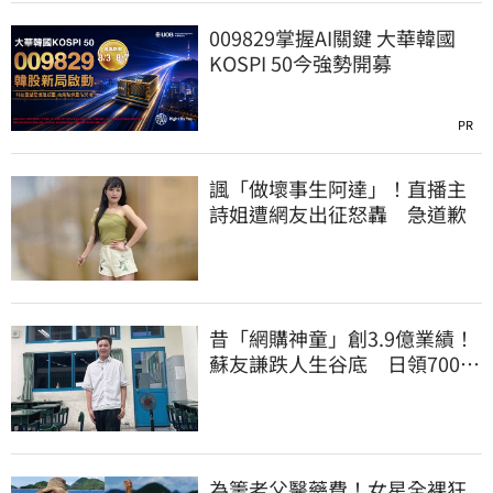
009829掌握AI關鍵 大華韓國
KOSPI 50今強勢開募
PR
諷「做壞事生阿達」！直播主
詩姐遭網友出征怒轟 急道歉
昔「網購神童」創3.9億業績！
蘇友謙跌人生谷底 日領700元
零用錢重出發
為籌老父醫藥費！女星全裸狂